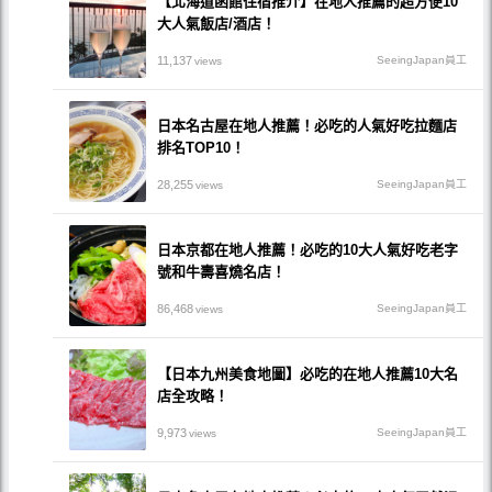
【北海道函館住宿推介】在地人推薦的超方便10
大人氣飯店/酒店！
11,137
SeeingJapan員工
views
日本名古屋在地人推薦！必吃的人氣好吃拉麵店
排名TOP10！
28,255
SeeingJapan員工
views
日本京都在地人推薦！必吃的10大人氣好吃老字
號和牛壽喜燒名店！
86,468
SeeingJapan員工
views
【日本九州美食地圖】必吃的在地人推薦10大名
店全攻略！
9,973
SeeingJapan員工
views