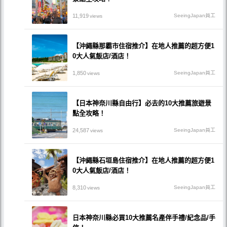
11,919
SeeingJapan員工
views
【沖繩縣那霸市住宿推介】在地人推薦的超方便1
0大人氣飯店/酒店！
1,850
SeeingJapan員工
views
【日本神奈川縣自由行】必去的10大推薦旅遊景
點全攻略！
24,587
SeeingJapan員工
views
【沖繩縣石垣島住宿推介】在地人推薦的超方便1
0大人氣飯店/酒店！
8,310
SeeingJapan員工
views
日本神奈川縣必買10大推薦名產伴手禮/紀念品/手