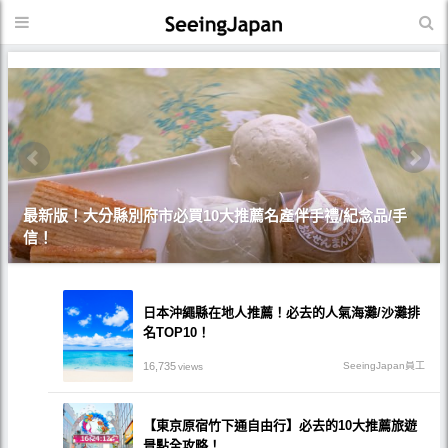
最新版！大分縣別府市必買10大推薦名產伴手禮/紀念品/手
信！
日本沖繩縣在地人推薦！必去的人氣海灘/沙灘排
名TOP10！
16,735
SeeingJapan員工
views
【東京原宿竹下通自由行】必去的10大推薦旅遊
景點全攻略！