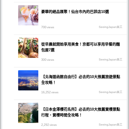
豪華的絕品匯聚！仙台市內的巴菲店10選
700
SeeingJapan員工
views
從早晨就開始享用美食！京都可以享用早餐的麵
包屋7選
300
SeeingJapan員工
views
【北海道函館自由行】必去的10大推薦旅遊景點
全攻略！
16,252
SeeingJapan員工
views
【日本金澤櫻花名所】必去的10大推薦賞櫻景點
行程・賞櫻時間全攻略！
2,292
SeeingJapan員工
views