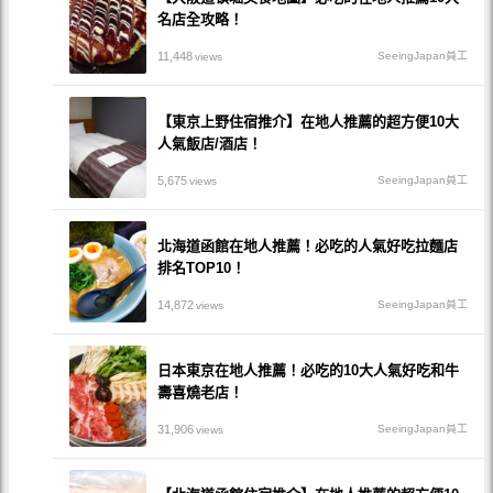
名店全攻略！
11,448
SeeingJapan員工
views
【東京上野住宿推介】在地人推薦的超方便10大
人氣飯店/酒店！
5,675
SeeingJapan員工
views
北海道函館在地人推薦！必吃的人氣好吃拉麵店
排名TOP10！
14,872
SeeingJapan員工
views
日本東京在地人推薦！必吃的10大人氣好吃和牛
壽喜燒老店！
31,906
SeeingJapan員工
views