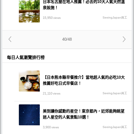
日本名古屋在地人推薦！必去的10大人氣天然溫
泉設施！
15,950
SeeingJapan員工
views
40/48
每日人氣瀏覽排行榜
【日本熊本縣早餐推介】當地超人氣的必吃10大
推薦好吃日式早餐店！
21,110
SeeingJapan員工
views
美到讓你感動的星空！東京都內，近郊能夠眺望
迷人星空的人氣景點10選！
3,900
SeeingJapan員工
views