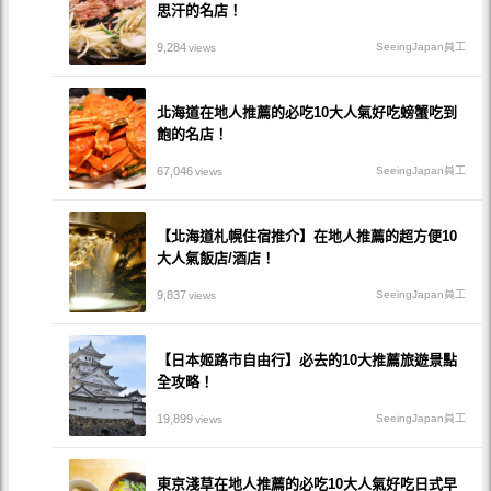
思汗的名店！
9,284
SeeingJapan員工
views
北海道在地人推薦的必吃10大人氣好吃螃蟹吃到
飽的名店！
67,046
SeeingJapan員工
views
【北海道札幌住宿推介】在地人推薦的超方便10
大人氣飯店/酒店！
9,837
SeeingJapan員工
views
【日本姬路市自由行】必去的10大推薦旅遊景點
全攻略！
19,899
SeeingJapan員工
views
東京淺草在地人推薦的必吃10大人氣好吃日式早