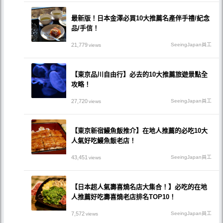
最新版！日本金澤必買10大推薦名產伴手禮/紀念
品/手信！
21,779
SeeingJapan員工
views
【東京品川自由行】必去的10大推薦旅遊景點全
攻略！
27,720
SeeingJapan員工
views
【東京新宿鰻魚飯推介】在地人推薦的必吃10大
人氣好吃鰻魚飯老店！
43,451
SeeingJapan員工
views
【日本超人氣壽喜燒名店大集合！】必吃的在地
人推薦好吃壽喜燒老店排名TOP10！
7,572
SeeingJapan員工
views