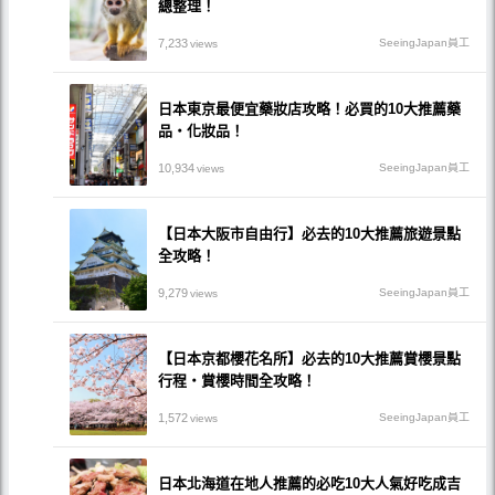
總整理！
7,233
SeeingJapan員工
views
日本東京最便宜藥妝店攻略！必買的10大推薦藥
品・化妝品！
10,934
SeeingJapan員工
views
【日本大阪市自由行】必去的10大推薦旅遊景點
全攻略！
9,279
SeeingJapan員工
views
【日本京都櫻花名所】必去的10大推薦賞櫻景點
行程・賞櫻時間全攻略！
1,572
SeeingJapan員工
views
日本北海道在地人推薦的必吃10大人氣好吃成吉