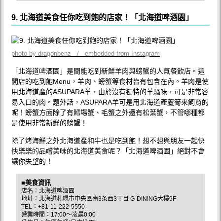
9. 北海道美食任你吃到飽的店家！「北海道啤酒園」
photo by dragonbenz / embedded from Instagram
「北海道啤酒園」是間能吃到新鮮羊肉與螃蟹的人氣餐飲店。這
間店的吃到飽Menu，羊肉、螃蟹等食材皆有包含在內。羊肉是使
用北海道產的ASUPARA羊，由於沒有獨特的羊騷味，可是非常容
易入口的肉。題外話，ASUPARA羊可是用北海道產蘆筍來飼育的
呢！螃蟹方面除了有鱈場蟹、毛蟹之外還有松葉蟹，不管哪種都
是使用非常新鮮的螃蟹！
除了烤海鮮之外北海道產和牛也是吃到飽！想不想與朋友一起快
快樂樂的品嚐美味的北海道美食呢？「北海道啤酒園」絕對不會
讓你失望的！
■美食資訊
店名：北海道啤酒園
地址：北海道札幌市中央區南3条西3丁目 G-DINING大樓9F
TEL：+81-11-222-5550
營業時間：17:00〜凌晨0:00