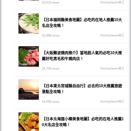
23,910
SeeingJapan員工
views
【日本福岡縣美食地圖】必吃的在地人推薦10大
名店全攻略！
10,986
SeeingJapan員工
views
【大阪難波燒肉推介】當地超人氣的必吃10大推
薦好吃黑毛和牛燒肉店！
24,704
SeeingJapan員工
views
【日本東北宮城縣自由行】必去的10大推薦旅遊
景點全攻略！
18,092
SeeingJapan員工
views
【日本北海道小樽美食地圖】必吃的在地人推薦1
0大名店全攻略！