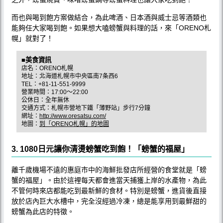
而也與喝到飽方案做結合，為此啤酒、日本酒與威士忌等酒類也
能夠任大家喝到飽。如果想大嗑螃蟹與料理的話，來「ORENO札
幌」就對了！
■美食資訊
店名：ORENO札幌
地址：北海道札幌市中央區南7条西6
TEL：+81-11-551-9999
營業時間：17:00〜22:00
公休日：全年無休
交通方式：札幌市營地下鐵「薄野站」步行7分鐘
網址：
http://www.oresatsu.com/
地圖：
到「ORENO札幌」的地圖
3. 1080日元讓你清燙螃蟹吃到飽！「螃蟹的福屋」
離千歲機場不遠的惠庭市中的海鮮批發店所經營的食堂就是「螃
蟹的福屋」。由於這裡每天都會進當天捕獲上岸的水產物，為此
不管何時來店都能吃到最新鮮的食材。特別是螃蟹，進貨後直接
放於店內巨大水槽中，完全沒經過冷凍，總是能享用到最鮮甜的
螃蟹為此店的特徵。