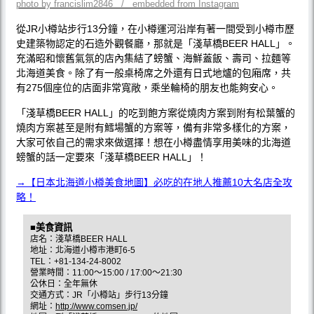
photo by francislim2846 / embedded from Instagram
從JR小樽站步行13分鐘，在小樽運河沿岸有著一間受到小樽市歷
史建築物認定的石造外觀餐廳，那就是「淺草橋BEER HALL」。
充滿昭和懷舊氣氛的店內集結了螃蟹、海鮮蓋飯、壽司、拉麵等
北海道美食。除了有一般桌椅席之外還有日式地爐的包廂席，共
有275個座位的店面非常寬敞，乘坐輪椅的朋友也能夠安心。
「淺草橋BEER HALL」的吃到飽方案從燒肉方案到附有松葉蟹的
燒肉方案甚至是附有鱈場蟹的方案等，備有非常多樣化的方案，
大家可依自己的需求來做選擇！想在小樽盡情享用美味的北海道
螃蟹的話一定要來「淺草橋BEER HALL」！
→【日本北海道小樽美食地圖】必吃的在地人推薦10大名店全攻
略！
■美食資訊
店名：淺草橋BEER HALL
地址：北海道小樽市港町6-5
TEL：+81-134-24-8002
營業時間：11:00〜15:00 / 17:00〜21:30
公休日：全年無休
交通方式：JR「小樽站」步行13分鐘
網址：
http://www.comsen.jp/