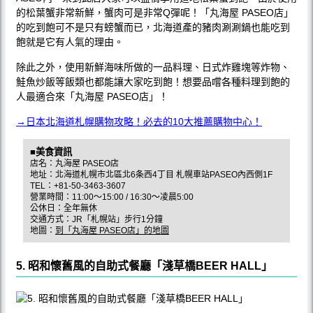
的松葉蟹非常新鮮，蟹肉可是非常Q彈呢！「丸海屋 PASEO店」
的吃到飽可不是只有螃蟹而已，北海道產的豬肉涮涮鍋也能吃到
飽就是它有人氣的理由。
除此之外，使用新鮮海味所做的一品料理、日式炸雞塊等炸物、
鮭魚炒飯等飯類也都能讓大家吃到飽！想要品嚐各種料理到飽的
人最適合來「丸海屋 PASEO店」！
→日本北海道札幌購物攻略！必去的10大推薦購物中心！
■美食資訊
店名：丸海屋 PASEO店
地址：北海道札幌市北區北6条西4丁目 札幌車站PASEO內西側1F
TEL：+81-50-3463-3607
營業時間：11:00〜15:00 / 16:30〜凌晨5:00
公休日：全年無休
交通方式：JR「札幌站」步行1分鐘
地圖：
到「丸海屋 PASEO店」的地圖
5. 昭和懷舊風的自助式餐廳「淺草橋BEER HALL」