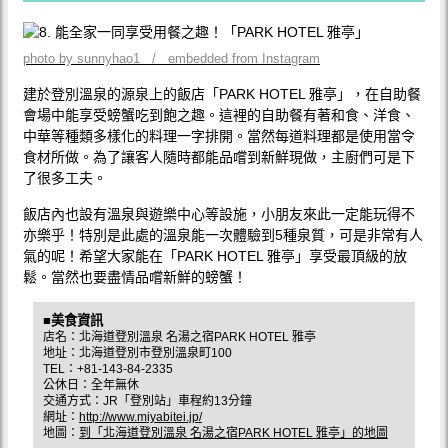
photo by sunnyhao1 / embedded from Instagram
建於登別溫泉的源泉上的飯店「PARK HOTEL 雅亭」，在自助餐
會場中能享受螃蟹吃到飽之趣。這裡的自助餐有著和食、洋食、
中華等種類多樣化的料理一字排開。當然每道料理都是使用當令
食材所做。為了讓客人隨時都能品嚐到新鮮現做，主廚們可是下
了很多工夫。
飯店內也設有溫泉與遊樂中心等設施，小朋友來此一定能玩得不
亦樂乎！特別是此處的溫泉能一次體驗到5種泉質，可是非常有人
氣的呢！希望大家能在「PARK HOTEL 雅亭」享受最頂級的放
鬆。當然也要盡情品嚐新鮮的螃蟹！
■美食資訊
店名：北海道登別溫泉 名湯之宿PARK HOTEL 雅亭
地址：北海道登別市登別溫泉町100
TEL：+81-143-84-2335
公休日：全年無休
交通方式：JR「登別站」車程約13分鐘
網址：
http://www.miyabitei.jp/
地圖：
到「北海道登別溫泉 名湯之宿PARK HOTEL 雅亭」的地圖