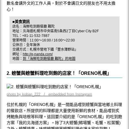
數名會講外文的工作人員，對於不會講日文的朋友也不用太擔
心！
■美食資訊
店名：海鮮吃到飽餐廳 難陀
地址：北海道札幌市中央區南5条西2丁目Cyber City B2F
TEL：+81-11-532-7887
營業時間：11:00〜16:00 / 16:00〜22:00
公休日：全年無休
交通方式：札幌市營地下鐵「豐水薄野站」
網址：
http://g-nanda.com/
地圖：
到「海鮮吃到飽餐廳 難陀」的地圖
2. 螃蟹與螃蟹料理吃到飽的店家！「ORENO札幌」
photo by koban_222 / embedded from Instagram
位於札幌的「ORENO札幌」是一間能品嚐到螃蟹與當地鄉土料理
的餐飲店。所提供的料理都是大量使用新鮮的食材，能品嚐到炙
烤鮑魚與培根等料理。這回要介紹的是「ORENO札幌」的吃到飽
方案「我的北海道方案」。除了3大螃蟹(鱈場蟹、毛蟹、松葉蟹)
之外，螃蟹燒賣、味噌螃蟹鍋等螃蟹料理也讓大家吃到飽！