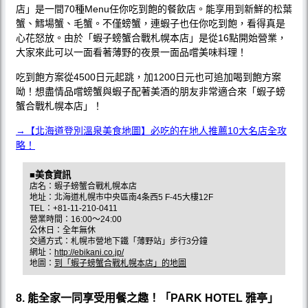
店」是一間70種Menu任你吃到飽的餐飲店。能享用到新鮮的松葉
蟹、鱈場蟹、毛蟹。不僅螃蟹，連蝦子也任你吃到飽，看得真是
心花怒放。由於「蝦子螃蟹合戰札幌本店」是從16點開始營業，
大家來此可以一面看著薄野的夜景一面品嚐美味料理！
吃到飽方案從4500日元起跳，加1200日元也可追加喝到飽方案
呦！想盡情品嚐螃蟹與蝦子配著美酒的朋友非常適合來「蝦子螃
蟹合戰札幌本店」！
→【北海道登別溫泉美食地圖】必吃的在地人推薦10大名店全攻
略！
■美食資訊
店名：蝦子螃蟹合戰札幌本店
地址：北海道札幌市中央區南4条西5 F-45大樓12F
TEL：+81-11-210-0411
營業時間：16:00〜24:00
公休日：全年無休
交通方式：札幌市營地下鐵「薄野站」步行3分鐘
網址：
http://ebikani.co.jp/
地圖：
到「蝦子螃蟹合戰札幌本店」的地圖
8. 能全家一同享受用餐之趣！「PARK HOTEL 雅亭」