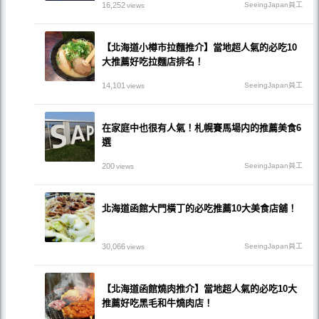
16,252
SeeingJapan員工
views
【北海道小樽市拉麵推介】當地超人氣的必吃10
大推薦好吃拉麵店排名！
14,101
SeeingJapan員工
views
在家庭中也很有人氣！札幌賽馬場内的推薦美食6
選
200
SeeingJapan員工
views
北海道函館大門橫丁的必吃推薦10大美食店舖！
30,066
SeeingJapan員工
views
【北海道函館燒肉推介】當地超人氣的必吃10大
推薦好吃黑毛和牛燒肉店！