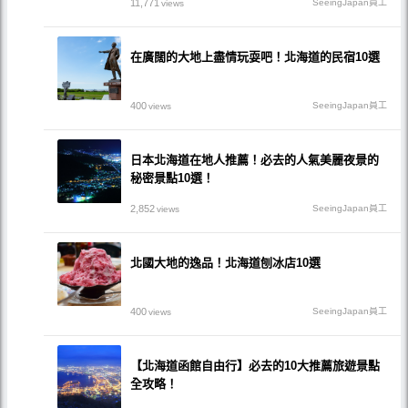
11,771
SeeingJapan員工
views
在廣闊的大地上盡情玩耍吧！北海道的民宿10選
400
SeeingJapan員工
views
日本北海道在地人推薦！必去的人氣美麗夜景的
秘密景點10選！
2,852
SeeingJapan員工
views
北國大地的逸品！北海道刨冰店10選
400
SeeingJapan員工
views
【北海道函館自由行】必去的10大推薦旅遊景點
全攻略！