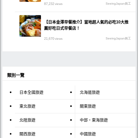
87,232
SeeingJapan員工
views
【日本金澤早餐推介】當地超人氣的必吃10大推
薦好吃日式早餐店！
21,670
SeeingJapan員工
views
類別一覽
日本全國旅遊
北海道旅遊
東北旅遊
關東旅遊
北陸旅遊
中部・東海旅遊
關西旅遊
中國旅遊