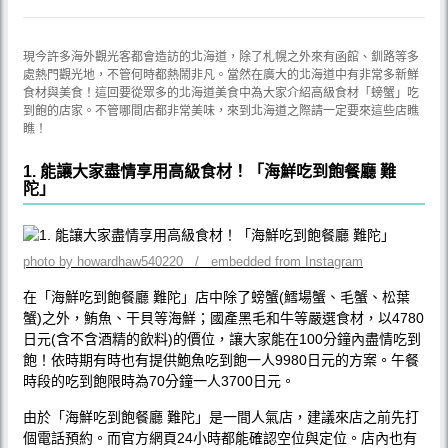
現今許多海外觀光客都會造訪的北海道，除了札幌之外來有函館、釧路等多
處熱門觀光地，不管何時都熱鬧非凡。當然在廣大的北海道中有非常多新鮮
食材與美食！這回要從眾多的北海道美食中為大家介紹高級食材「螃蟹」吃
到飽的店家。不管哪間店都非常美味，來到北海道之際請一定要來這些店瞧
瞧！
1. 能讓大家盡情享用高級食材！「海鮮吃到飽餐廳 難
陀」
photo by howardhaw540220 / embedded from Instagram
在「海鮮吃到飽餐廳 難陀」店中除了螃蟹(鱈場蟹、毛蟹、松葉
蟹)之外，鮪魚、干貝等海鮮；國產黑毛和牛等嚴選食材，以4780
日元(含不含酒精的飲料)的價位，讓大家能在100分鐘內盡情吃到
飽！依時期有時也有提供鮑魚吃到飽一人9980日元的方案。午餐
時段的吃到飽限時為70分鐘一人3700日元。
由於「海鮮吃到飽餐廳 難陀」是一間人氣店，建議來店之前先打
個電話預約。而官方網頁24小時都能確認空位與定位。店內也有