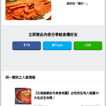
請即按「讚好！」
立即將此內容分享給身邊好友
FB
Tweet
LINE
同一類別之人氣情報
【北海道網走市美食地圖】必吃的在地人推薦10
大名店全攻略！
17,190
SeeingJapan員工
views