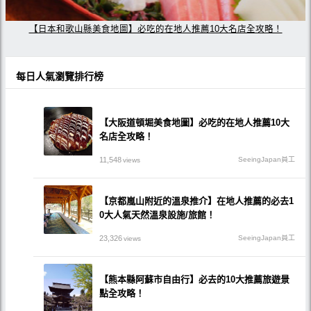
【日本和歌山縣美食地圖】必吃的在地人推薦10大名店全攻略！
每日人氣瀏覽排行榜
【大阪道頓堀美食地圖】必吃的在地人推薦10大
名店全攻略！
11,548
SeeingJapan員工
views
【京都嵐山附近的溫泉推介】在地人推薦的必去1
0大人氣天然溫泉設施/旅館！
23,326
SeeingJapan員工
views
【熊本縣阿蘇市自由行】必去的10大推薦旅遊景
點全攻略！