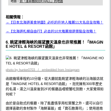
地圖：
到「淺草橋BEER HALL」的地圖
相關情報：
→【日本北海道美食地圖】必吃的在地人推薦11大名店全攻略！
→【北海道札幌自由行】必去的10大推薦旅遊景點全攻略！
6. 眺望津輕海峽的展望露天溫泉也非常推薦！「IMAGIN
E HOTEL & RESORT函館」
photo by hunter0703 / embedded from Instagram
函館機場車程約10分鐘，從大廳就能眺望津輕海峽的沿海飯店就
是「IMAGINE HOTEL & RESORT函館」。泡完擁有300年歷史
的名湯‧湯之川溫泉後到2F的餐廳品嚐螃蟹吃到飽，大家覺得如
何呢？
由於是自助式的餐廳，除了能盡情享用松葉蟹之外，還可以自行
選擇喜歡的食材製作「海鮮蓋飯」或「寶石散壽司」；使用道南