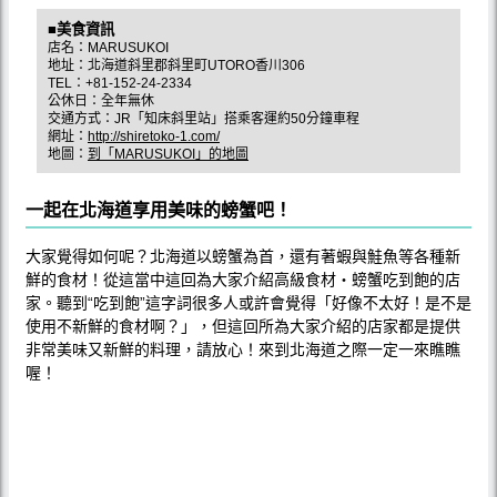
■美食資訊
店名：MARUSUKOI
地址：北海道斜里郡斜里町UTORO香川306
TEL：+81-152-24-2334
公休日：全年無休
交通方式：JR「知床斜里站」搭乘客運約50分鐘車程
網址：
http://shiretoko-1.com/
地圖：
到「MARUSUKOI」的地圖
一起在北海道享用美味的螃蟹吧！
大家覺得如何呢？北海道以螃蟹為首，還有著蝦與鮭魚等各種新
鮮的食材！從這當中這回為大家介紹高級食材‧螃蟹吃到飽的店
家。聽到“吃到飽”這字詞很多人或許會覺得「好像不太好！是不是
使用不新鮮的食材啊？」，但這回所為大家介紹的店家都是提供
非常美味又新鮮的料理，請放心！來到北海道之際一定一來瞧瞧
喔！