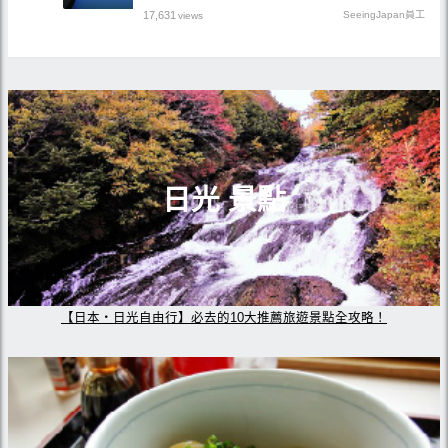
17,631
SeeingJapan員工
views
日光 景點
【日本・日光自由行】必去的10大推薦旅遊景點全攻略！