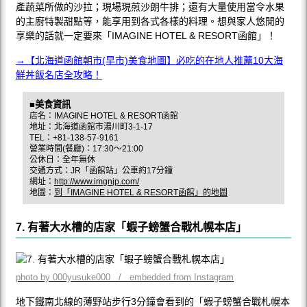
產蔬菜所做的沙拉；現場現煎沙朗牛排；還有大量使用當令水果
的主廚特製甜點等，能享用到各式各樣的料理。想與家人悠閒的
享樂的話就一定要來「IMAGINE HOTEL & RESORT函館」！
→【北海道函館朝市(早市)美食地圖】必吃的在地人推薦10大海
鮮丼飯名店全攻略！
■美食資訊
店名：IMAGINE HOTEL & RESORT函館
地址：北海道函館市湯川町3-1-17
TEL：+81-138-57-9161
營業時間(餐廳)：17:30〜21:00
公休日：全年無休
交通方式：JR「函館站」公車約17分鐘
網址：
http://www.imgnjp.com/
地圖：
到「IMAGINE HOTEL & RESORT函館」的地圖
7. 有著大水槽的店家「蝦子螃蟹合戰札幌本店」
photo by 000yusuke000 / embedded from Instagram
地下鐵南北線的薄野站步行3分鐘會看到的「蝦子螃蟹合戰札幌本