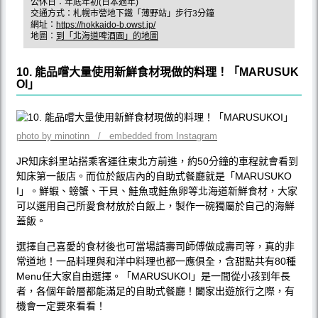
公休日：年底年初(日本過年)
交通方式：札幌市營地下鐵「薄野站」步行3分鐘
網址：
https://hokkaido-b.owst.jp/
地圖：
到「北海道啤酒園」的地圖
10. 能品嚐大量使用新鮮食材現做的料理！「MARUSUK
OI」
photo by minotinn / embedded from Instagram
JR知床斜里站搭乘客運往東北方前進，約50分鐘的車程就會看到
知床第一飯店。而位於飯店內的自助式餐廳就是「MARUSUKO
I」。鮮蝦、螃蟹、干貝、鮭魚或鮭魚卵等北海道新鮮食材，大家
可以選用自己所愛食材放於白飯上，製作一碗獨屬於自己的海鮮
蓋飯。
選擇自己喜愛的食材後也可當場請壽司師傅做成壽司等，真的非
常道地！一品料理與和洋中料理也都一應俱全，含甜點共有80種
Menu任大家自由選擇。「MARUSUKOI」是一間從小孩到年長
者，各個年齡層都能滿足的自助式餐廳！闔家出遊旅行之際，有
機會一定要來看看！