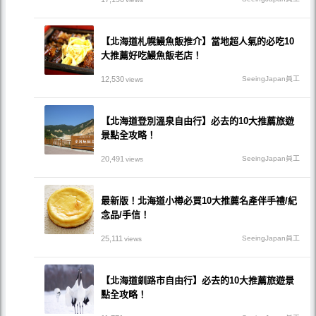
【北海道札幌鰻魚飯推介】當地超人氣的必吃10
大推薦好吃鰻魚飯老店！
12,530
SeeingJapan員工
views
【北海道登別溫泉自由行】必去的10大推薦旅遊
景點全攻略！
20,491
SeeingJapan員工
views
最新版！北海道小樽必買10大推薦名產伴手禮/紀
念品/手信！
25,111
SeeingJapan員工
views
【北海道釧路市自由行】必去的10大推薦旅遊景
點全攻略！