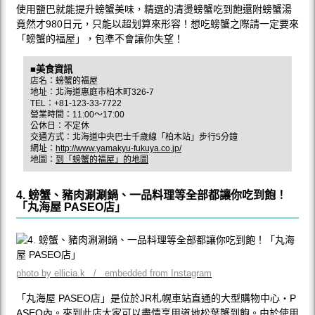
使用鹽巴就能提升螃蟹美味，精選的清燙螃蟹吃到飽還附螃蟹湯
竟然才980日元，只能以超划算來形容！想吃螃蟹之際請一定要來
「螃蟹的福屋」，包準不會讓你失望！
■美食資訊
店名：螃蟹的福屋
地址：北海道惠庭市柏木町326-7
TEL：+81-123-33-7722
營業時間：11:00〜17:00
公休日：不定休
交通方式：北海道中央巴士千歲線「柏木站」步行5分鐘
網址：
http://www.yamakyu-fukuya.co.jp/
地圖：
到「螃蟹的福屋」的地圖
4. 螃蟹、豬肉涮涮鍋、一品料理等全部都讓你吃到飽！
「丸海屋 PASEO店」
photo by ellicia.k / embedded from Instagram
「丸海屋 PASEO店」是位於JR札幌車站直通的大型購物中心‧P
ASEO內。來到此店大家可以盡情享用道地松葉蟹到飽。由於使用