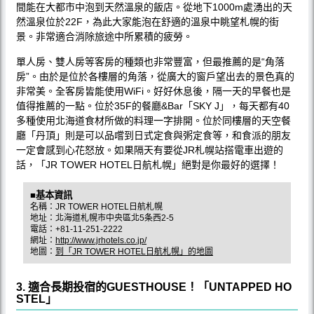
間能在大都市中泡到天然溫泉的飯店。從地下1000m處湧出的天
然溫泉位於22F，為此大家能泡在舒適的溫泉中眺望札幌的街
景。非常適合消除旅途中所累積的疲勞。
單人房、雙人房等客房的種類也非常豐富，但最推薦的是“角落
房”。由於是位於各樓層的角落，從廣大的窗戶望出去的景色真的
非常美。全客房皆能使用WiFi。好好休息後，隔一天的早餐也是
值得推薦的一點。位於35F的餐廳&Bar「SKY J」，每天都有40
多種使用北海道食材所做的料理一字排開。位於同樓層的天空餐
廳「丹頂」則是可以品嚐到日式定食與粥定食等，和食派的朋友
一定會感到心花怒放。如果隔天有要從JR札幌站搭電車出遊的
話，「JR TOWER HOTEL日航札幌」絕對是你最好的選擇！
■基本資訊
名稱：JR TOWER HOTEL日航札幌
地址：北海道札幌市中央區北5条西2-5
電話：+81-11-251-2222
網址：
http://www.jrhotels.co.jp/
地圖：
到「JR TOWER HOTEL日航札幌」的地圖
3. 適合長期投宿的GUESTHOUSE！「UNTAPPED HO
STEL」