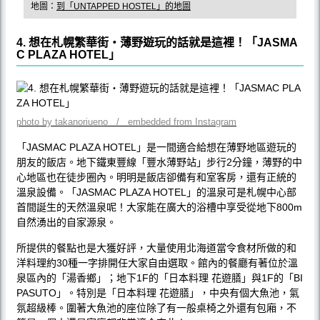
地圖：
到「UNTAPPED HOSTEL」的地圖
4. 想在札幌繁華街‧薄野遊玩的話就是這裡！「JASMA
C PLAZA HOTEL」
photo by takanoriueno / embedded from Instagram
「JASMAC PLAZA HOTEL」是一間適合給想在薄野地區遊玩的
朋友的飯店。地下鐵東豐線「豐水薄野站」步行2分鐘，薄野的中
心地區也在徒步圈內。明明是飯店卻備有和室客房，還有正統的
溫泉設備。「JASMAC PLAZA HOTEL」的溫泉可是札幌中心部
首間誕生的天然溫泉呢！大家能在廣大的浴槽中享受從地下800m
自然湧出的自家源泉。
所提供的餐點也是大獲好評，大量使用北海道當令食材所做的和
洋料理約30種一字排開任大家自由選取。館內的餐廳有著位於溫
泉區內的「湯香鄉」；地下1F的「日本料理 花遊膳」與1F的「BI
PASUTO」。特別是「日本料理 花遊膳」，中央有個大魚池，氣
氛超級棒。圍著大魚池的座位除了有一般桌椅之外還有包廂，不