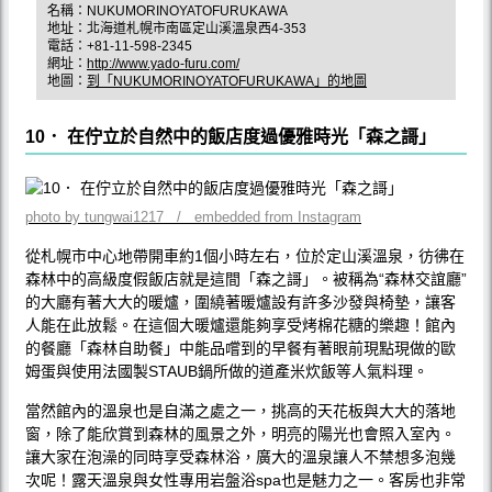
名稱：NUKUMORINOYATOFURUKAWA
地址：北海道札幌市南區定山溪溫泉西4-353
電話：+81-11-598-2345
網址：
http://www.yado-furu.com/
地圖：
到「NUKUMORINOYATOFURUKAWA」的地圖
10． 在佇立於自然中的飯店度過優雅時光「森之謌」
photo by tungwai1217 / embedded from Instagram
從札幌市中心地帶開車約1個小時左右，位於定山溪溫泉，彷彿在
森林中的高級度假飯店就是這間「森之謌」。被稱為“森林交誼廳”
的大廳有著大大的暖爐，圍繞著暖爐設有許多沙發與椅墊，讓客
人能在此放鬆。在這個大暖爐還能夠享受烤棉花糖的樂趣！館內
的餐廳「森林自助餐」中能品嚐到的早餐有著眼前現點現做的歐
姆蛋與使用法國製STAUB鍋所做的道產米炊飯等人氣料理。
當然館內的溫泉也是自滿之處之一，挑高的天花板與大大的落地
窗，除了能欣賞到森林的風景之外，明亮的陽光也會照入室內。
讓大家在泡澡的同時享受森林浴，廣大的溫泉讓人不禁想多泡幾
次呢！露天溫泉與女性專用岩盤浴spa也是魅力之一。客房也非常