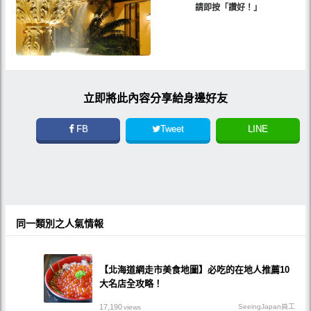
請即按「讚好！」
立即將此內容分享給身邊好友
FB
Tweet
LINE
同一類別之人氣情報
【北海道網走市美食地圖】必吃的在地人推薦10
大名店全攻略！
17,190
SeeingJapan員工
views