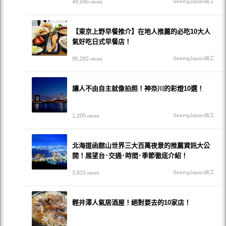
44,946
SeeingJapan員工
views
【東京上野早餐推介】在地人推薦的必吃10大人
氣好吃日式早餐店！
95,282
SeeingJapan員工
views
讓人不由自主就像拍照！神奈川的彩燈10選！
1,200
SeeingJapan員工
views
北海道函館山世界三大百萬夜景的推薦資訊大公
開！展望台･交通･時間･季節徹底介紹！
3,631
SeeingJapan員工
views
輕井澤人氣居酒屋！絕對要去的10家店！