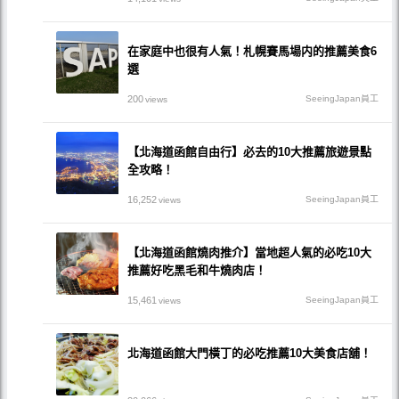
在家庭中也很有人氣！札幌賽馬場内的推薦美食6
選
200
SeeingJapan員工
views
【北海道函館自由行】必去的10大推薦旅遊景點
全攻略！
16,252
SeeingJapan員工
views
【北海道函館燒肉推介】當地超人氣的必吃10大
推薦好吃黑毛和牛燒肉店！
15,461
SeeingJapan員工
views
北海道函館大門橫丁的必吃推薦10大美食店舖！