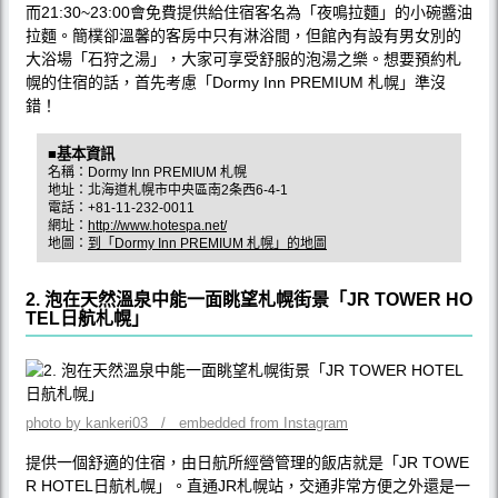
而21:30~23:00會免費提供給住宿客名為「夜鳴拉麵」的小碗醬油
拉麵。簡樸卻溫馨的客房中只有淋浴間，但館內有設有男女別的
大浴場「石狩之湯」，大家可享受舒服的泡湯之樂。想要預約札
幌的住宿的話，首先考慮「Dormy Inn PREMIUM 札幌」準沒
錯！
■基本資訊
名稱：Dormy Inn PREMIUM 札幌
地址：北海道札幌市中央區南2条西6-4-1
電話：+81-11-232-0011
網址：
http://www.hotespa.net/
地圖：
到「Dormy Inn PREMIUM 札幌」的地圖
2. 泡在天然溫泉中能一面眺望札幌街景「JR TOWER HO
TEL日航札幌」
photo by kankeri03 / embedded from Instagram
提供一個舒適的住宿，由日航所經營管理的飯店就是「JR TOWE
R HOTEL日航札幌」。直通JR札幌站，交通非常方便之外還是一