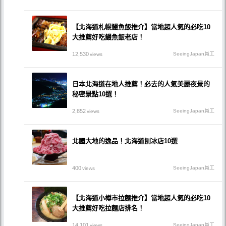
【北海道札幌鰻魚飯推介】當地超人氣的必吃10
大推薦好吃鰻魚飯老店！
12,530
SeeingJapan員工
views
日本北海道在地人推薦！必去的人氣美麗夜景的
秘密景點10選！
2,852
SeeingJapan員工
views
北國大地的逸品！北海道刨冰店10選
400
SeeingJapan員工
views
【北海道小樽市拉麵推介】當地超人氣的必吃10
大推薦好吃拉麵店排名！
14,101
SeeingJapan員工
views