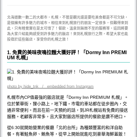
北海道數一數二的大都市‧札幌，不管是觀光還是要吃美食都是不可欠缺，
是個擁有許多魅力的城市。相信來到札幌旅行的朋友一定很多，但難得來到
此，只有睡覺實在是太可惜了！餐飲、溫泉到無微不至的服務等，這回將要
為大家介紹能夠感受到許多魅力的飯店！來到札幌旅行之際，希望大家也能
投宿於這些飯店，享受你的札幌之旅！
1. 免費的美味夜鳴拉麵大獲好評！「Dormy Inn PREMI
UM 札幌」
photo by hide_tnk / embedded from Instagram
札幌市內CP值最強的飯店就是「Dormy Inn PREMIUM 札幌」。
位於繁華街‧狸小路上，地下鐵‧市電的車站都在徒步圈內，交
通非常便利。而且在前一天預約的話，到JR札幌站有免費的接送
服務。老顧客非常多，且大家對飯店所提供的餐飲是讚不絕口。
從6:30就開始營業的餐廳「北的台所」為種類豐富的和洋自助
餐。有著鮭魚卵、鮪魚等，從早上開始就能吃到豪華海鮮蓋飯！