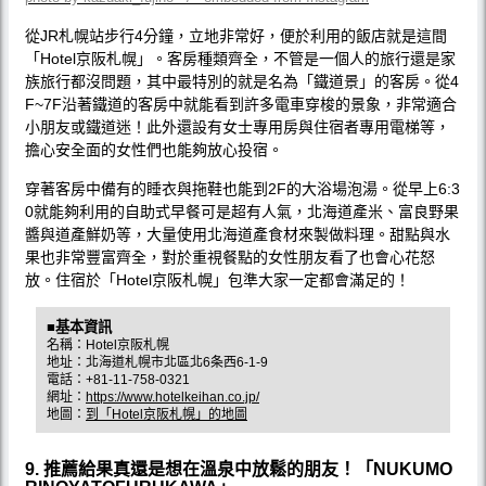
從JR札幌站步行4分鐘，立地非常好，便於利用的飯店就是這間
「Hotel京阪札幌」。客房種類齊全，不管是一個人的旅行還是家
族旅行都沒問題，其中最特別的就是名為「鐵道景」的客房。從4
F~7F沿著鐵道的客房中就能看到許多電車穿梭的景象，非常適合
小朋友或鐵道迷！此外還設有女士專用房與住宿者專用電梯等，
擔心安全面的女性們也能夠放心投宿。
穿著客房中備有的睡衣與拖鞋也能到2F的大浴場泡湯。從早上6:3
0就能夠利用的自助式早餐可是超有人氣，北海道產米、富良野果
醬與道產鮮奶等，大量使用北海道產食材來製做料理。甜點與水
果也非常豐富齊全，對於重視餐點的女性朋友看了也會心花怒
放。住宿於「Hotel京阪札幌」包準大家一定都會滿足的！
■基本資訊
名稱：Hotel京阪札幌
地址：北海道札幌市北區北6条西6-1-9
電話：+81-11-758-0321
網址：
https://www.hotelkeihan.co.jp/
地圖：
到「Hotel京阪札幌」的地圖
9. 推薦給果真還是想在溫泉中放鬆的朋友！「NUKUMO