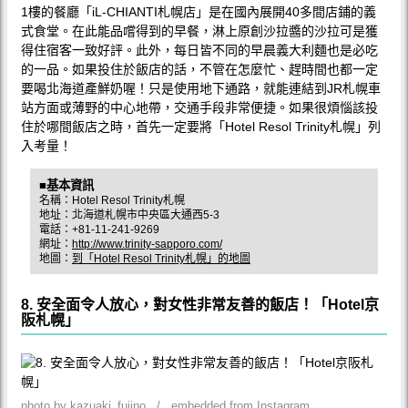
1樓的餐廳「iL-CHIANTI札幌店」是在國內展開40多間店鋪的義
式食堂。在此能品嚐得到的早餐，淋上原創沙拉醬的沙拉可是獲
得住宿客一致好評。此外，每日皆不同的早晨義大利麵也是必吃
的一品。如果投住於飯店的話，不管在怎麼忙、趕時間也都一定
要喝北海道產鮮奶喔！只是使用地下通路，就能連結到JR札幌車
站方面或薄野的中心地帶，交通手段非常便捷。如果很煩惱該投
住於哪間飯店之時，首先一定要將「Hotel Resol Trinity札幌」列
入考量！
■基本資訊
名稱：Hotel Resol Trinity札幌
地址：北海道札幌市中央區大通西5-3
電話：+81-11-241-9269
網址：
http://www.trinity-sapporo.com/
地圖：
到「Hotel Resol Trinity札幌」的地圖
8. 安全面令人放心，對女性非常友善的飯店！「Hotel京
阪札幌」
photo by kazuaki_fujino / embedded from Instagram