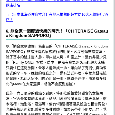
麵店排名！
→【日本北海道住宿推介】在地人推薦的超方便10大人氣飯店/酒
店！
6. 能全家一起度過快樂的時光！「CH TERAISÉ Gateau
x Kingdom SAPPORO」
以「適合家庭渡假」為主旨的「CH TERAISÉ Gateaux Kingdom
SAPPORO」非常推薦給家族旅行的朋友。客房種類非常豐富，
除了基本的雙床雙人房‧單床雙人房‧和室之外，還有非常少見
的「Family ONE」客房。房中可是備有寬為340cm的超大床鋪。
只要住在這間房間，全家人能睡成一排。館內除了有提供自助餐
形式的早‧午‧晚餐的餐廳之外，還有法式料理‧中華與鐵板燒
的餐廳，為此大家不用擔心用餐一事。就算是連住，由於有多樣
化的Menu任大家選擇，相信不會感到厭膩。
此外，六日限定的甜點吃到飽，特別推薦給愛好甜食的女性朋
友。室內外皆有戲水泳池、幼兒用泳池等游泳區；露天溫泉、檜
木浴槽、泡泡浴、寢湯等，備有9種浴槽著溫泉設施也相當齊全。
光是在飯店內就能感受到多種體驗，如果有帶小小朋友出門，覺
得要去很多地方玩有點辛苦的家庭，「CH TERAISÉ Gateaux Ki