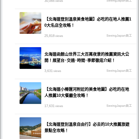
30,066
SeeingJapan員工
views
【北海道登別溫泉美食地圖】必吃的在地人推薦1
0大名店全攻略！
25,818
SeeingJapan員工
views
北海道函館山世界三大百萬夜景的推薦資訊大公
開！展望台･交通･時間･季節徹底介紹！
3,631
SeeingJapan員工
views
【北海道小樽運河附近的美食地圖】必吃的在地
人推薦10大餐廳全攻略！
17,631
SeeingJapan員工
views
【北海道登別溫泉自由行】必去的10大推薦旅遊
景點全攻略！