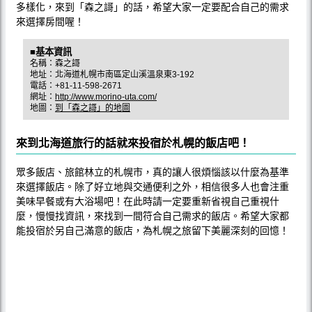
多樣化，來到「森之謌」的話，希望大家一定要配合自己的需求
來選擇房間喔！
■基本資訊
名稱：森之謌
地址：北海道札幌市南區定山溪溫泉東3-192
電話：+81-11-598-2671
網址：
http://www.morino-uta.com/
地圖：
到「森之謌」的地圖
來到北海道旅行的話就來投宿於札幌的飯店吧！
眾多飯店、旅館林立的札幌市，真的讓人很煩惱該以什麼為基準
來選擇飯店。除了好立地與交通便利之外，相信很多人也會注重
美味早餐或有大浴場吧！在此時請一定要重新省視自己重視什
麼，慢慢找資訊，來找到一間符合自己需求的飯店。希望大家都
能投宿於另自己滿意的飯店，為札幌之旅留下美麗深刻的回憶！