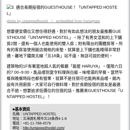
photo by untappedhostel / embedded from Instagram
想要便宜價位又想住得舒適，對於有如此想法的朋友最推薦GUE
STHOUSE「UNTAPPED HOSTEL」。除了有男女混和的上下舖
房2間，還有一個人也能使用的雙人房；附有陽台的團體房等。所
有的客房皆使用飯店規格的床墊，就算是上下舖也能睡得非常舒
適。離地下鐵南北線「北18条」站不遠，無話可說的便利。
建築物的1F有著當地超人氣的餐廳「飯屋 HARUYA」。僅限六日
的7:00~9:00，能品嚐到當令料理與白飯‧味噌湯的早餐。當然午
餐與晚餐時段也都有營業，就算不是住宿可也能夠來品嚐。館內
設有共用廚房，大家可自行做料理，對於長期投宿的朋友是最適
合不過。想要追求低價位的住宿的話，推薦來GUESTHOUSE「U
NTAPPED HOSTEL」！
■基本資訊
名稱：UNTAPPED HOSTEL
地址：北海道札幌市北18条西4-1-8
電話：+81-11-788-4579
網址：
http://untappedhostel.com/