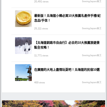
20,491
SeeingJapan員工
views
最新版！北海道小樽必買10大推薦名產伴手禮/紀
念品/手信！
25,111
SeeingJapan員工
views
【北海道釧路市自由行】必去的10大推薦旅遊景
點全攻略！
11,771
SeeingJapan員工
views
在廣闊的大地上盡情玩耍吧！北海道的民宿10選
400
SeeingJapan員工
views