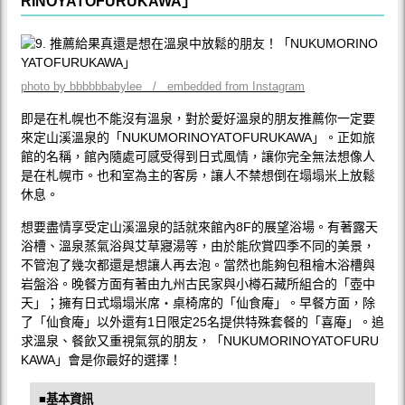
RINOYATOFURUKAWA」
photo by bbbbbbabylee / embedded from Instagram
即是在札幌也不能沒有溫泉，對於愛好溫泉的朋友推薦你一定要
來定山溪溫泉的「NUKUMORINOYATOFURUKAWA」。正如旅
館的名稱，館內隨處可感受得到日式風情，讓你完全無法想像人
是在札幌市。也和室為主的客房，讓人不禁想倒在塌塌米上放鬆
休息。
想要盡情享受定山溪溫泉的話就來館內8F的展望浴場。有著露天
浴槽、溫泉蒸氣浴與艾草寢湯等，由於能欣賞四季不同的美景，
不管泡了幾次都還是想讓人再去泡。當然也能夠包租檜木浴槽與
岩盤浴。晚餐方面有著由九州古民家與小樽石藏所組合的「壺中
天」；擁有日式塌塌米席‧桌椅席的「仙食庵」。早餐方面，除
了「仙食庵」以外還有1日限定25名提供特殊套餐的「喜庵」。追
求溫泉、餐飲又重視氣氛的朋友，「NUKUMORINOYATOFURU
KAWA」會是你最好的選擇！
■基本資訊