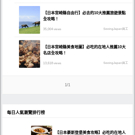
【日本宮崎縣自由行】必去的10大推薦旅遊景點
全攻略！
35,004
SeeingJapan員工
views
【日本宮崎縣美食地圖】必吃的在地人推薦10大
名店全攻略！
13,618
SeeingJapan員工
views
1/1
每日人氣瀏覽排行榜
【日本豪斯登堡美食攻略】必吃的在地人