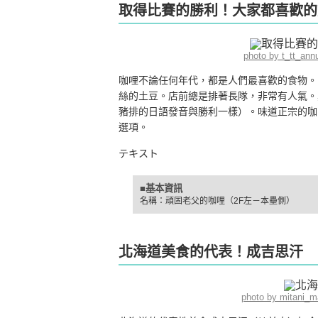
取得比賽的勝利！大家都喜歡的
photo by t_tt_an
咖哩不論任何年代，都是人們最喜歡的食物。
絲的土豆。店前總是排著長隊，非常有人氣。
豬排的日語發音與勝利一樣）。味道正宗的咖
選項。
テキスト
■基本資訊
名稱：頑固老父的咖哩（2F左－本壘側）
北海道美食的代表！成吉思汗
photo by mitani_