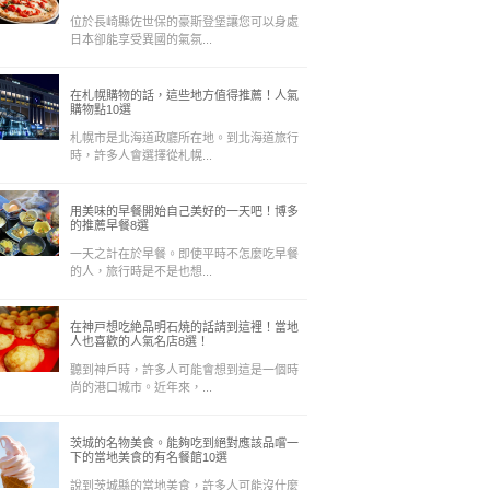
位於長崎縣佐世保的豪斯登堡讓您可以身處
日本卻能享受異國的氣氛...
在札幌購物的話，這些地方值得推薦！人氣
購物點10選
札幌市是北海道政廳所在地。到北海道旅行
時，許多人會選擇從札幌...
用美味的早餐開始自己美好的一天吧！博多
的推薦早餐8選
一天之計在於早餐。即使平時不怎麼吃早餐
的人，旅行時是不是也想...
在神戸想吃絶品明石焼的話請到這裡！當地
人也喜歡的人氣名店8選！
聽到神戶時，許多人可能會想到這是一個時
尚的港口城市。近年來，...
茨城的名物美食。能夠吃到絕對應該品嚐一
下的當地美食的有名餐館10選
說到茨城縣的當地美食，許多人可能沒什麼