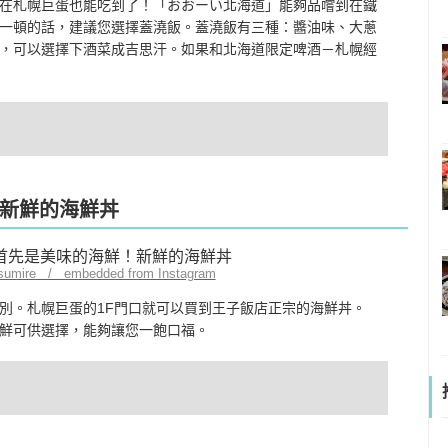
在札幌巨蛋也能吃到了！「おおーい北海道」能夠品嚐到在鐵
一頓的話，建議您選擇蓋澆飯。蓋澆飯有三種：醬油味、大蔥
，可以選擇下酒菜成吉思汗。如果和北海道限定啤酒－札幌經
新鮮的海鮮丼
isumire / embedded from Instagram
別。札幌巨蛋的1F門口就可以買到王子飯店正宗的海鮮丼。
鮮可供選擇，能夠讓您一飽口福。