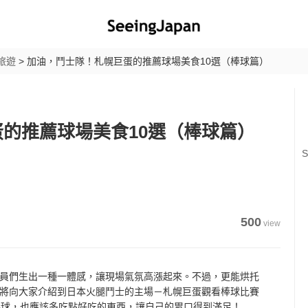
旅遊
>
加油，鬥士隊！札幌巨蛋的推薦球場美食10選（棒球篇）
的推薦球場美食10選（棒球篇）
S
500
view
員們生出一種一體感，讓現場氣氛高漲起來。不過，更能烘托
將向大家介紹到日本火腿鬥士的主場－札幌巨蛋觀看棒球比賽
棒球，也應該多吃點好吃的東西，讓自己的胃口得到滿足！