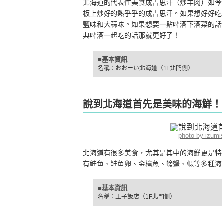
北海道的代表性美食成吉思汗（炒羊肉）如今
板上炒好的熱乎乎的成吉思汗。如果想好好吃
鹽味和大蒜味。如果想要一點啤酒下酒菜的話
典啤酒一起吃的話那就更好了！
■基本資訊
名稱：おおーい北海道（1F北門側）
說到北海道首先是美味的海鮮！
photo by izum
北海道有很多美食，尤其是其中的海鮮更是特
有鲑鱼、鲑鱼卵、金槍魚、螃蟹、蝦等多種海
■基本資訊
名稱：王子飯店（1F北門側）