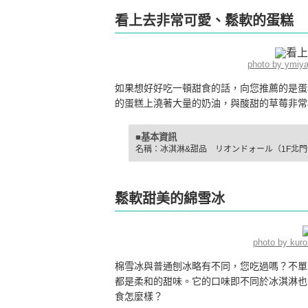
看上去非常可愛、鬆軟的蛋糕
photo by ymiy
如果想好好吃一頓甜食的話，向您推薦的是蛋
的蛋糕上澆著大量的奶油，與酸甜的草莓非常
■基本資訊
名稱：冰淇淋&甜品 リオンドォール（1F北
鬆軟甜美的綿雪冰
photo by ku
棉雪冰與普通刨冰略有不同，您吃過嗎？不單
都是柔和的甜味。它的口味即不同於冰淇淋也
食怎麼樣？