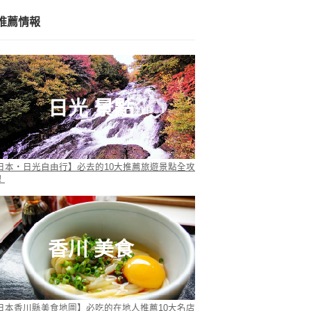
推薦情報
日光 景點
日本・日光自由行】必去的10大推薦旅遊景點全攻
！
香川 美食
日本香川縣美食地圖】必吃的在地人推薦10大名店