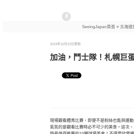
SeeingJapan頁首
>
北海道
2019年10月22日更新
加油，鬥士隊！札幌巨蛋
現場觀看體育比賽，即便不是粉絲也能與運動
氣氛的是觀看比賽時必不可少的美食。這次，
時最值得推薦的10種球場美食！不僅要欣賞