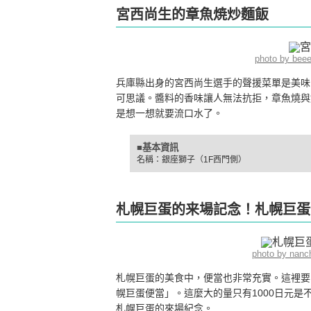
宮西尚生的章魚焼炒麵飯
photo by bee
兵庫縣出身的宮西尚生選手的聲援菜單是美味
可思議。醬料的香味讓人無法抗拒，章魚燒與
是想一想就要流口水了。
■基本資訊
名稱：銀座獅子（1F西門側）
札幌巨蛋的来場記念！札幌巨蛋
photo by nan
札幌巨蛋的美食中，便當也非常充實。這裡要
幌巨蛋便當」。這麼大的量只有1000日元
札幌巨蛋的來場紀念。