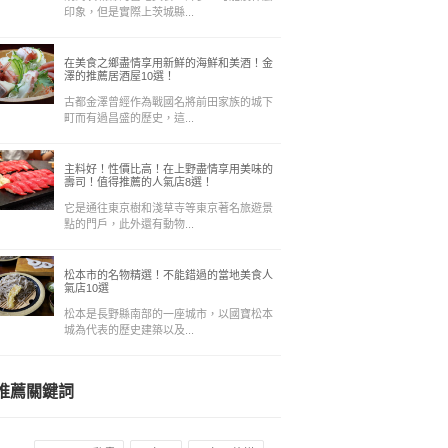
印象，但是實際上茨城縣...
在美食之鄉盡情享用新鮮的海鮮和美酒！金
澤的推薦居酒屋10選！
古都金澤曾經作為戰國名將前田家族的城下
町而有過昌盛的歷史，這...
主料好！性價比高！在上野盡情享用美味的
壽司！值得推薦的人氣店8選！
它是通往東京樹和淺草寺等東京著名旅遊景
點的門戶，此外還有動物...
松本市的名物精選！不能錯過的當地美食人
氣店10選
松本是長野縣南部的一座城市，以國寶松本
城為代表的歷史建築以及...
推薦關鍵詞