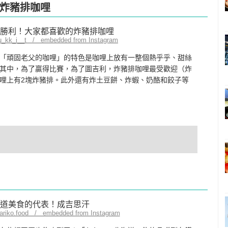
炸豬排咖哩
nu_kk_i__t / embedded from Instagram
「頑固老父的咖哩」的特色是咖哩上放有一整個熱乎乎、甜絲
其中，為了贏得比賽，為了圖吉利，炸豬排咖哩最受歡迎（炸
哩上有2塊炸豬排。此外還有炸土豆餅、炸蝦、奶酪和餃子等
mariko.food / embedded from Instagram