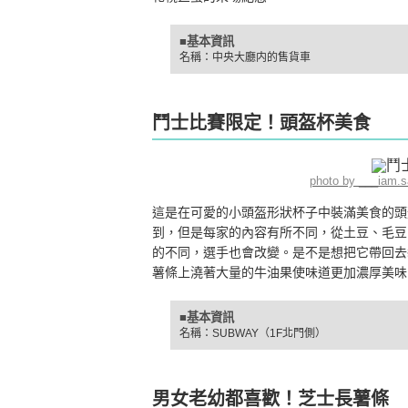
■基本資訊
名稱：中央大廳内的售貨車
鬥士比賽限定！頭盔杯美食
photo by ___iam.
這是在可愛的小頭盔形狀杯子中裝滿美食的頭
到，但是每家的內容有所不同，從土豆、毛豆
的不同，選手也會改變。是不是想把它帶回去裝
薯條上澆著大量的牛油果使味道更加濃厚美味
■基本資訊
名稱：SUBWAY（1F北門側）
男女老幼都喜歡！芝士長薯條