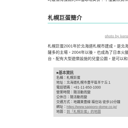
札幌巨蛋簡介
photo by ken
札幌巨蛋2001年於北海道札幌市建成，是
薩多的主場，2004年以後，也成為了日本
台、配有大型遊樂設施的兒童公園，是可以和
■基本資訊
名稱：札幌巨蛋
地址：北海道札幌市豊平區羊ケ丘１
電話號碼：+81-11-850-1000
營業時間：隨活動而變
公休日：隨活動而變
交通方式：地鐵東豊線 福住站 徒歩10分鐘
網址：
https://www.sapporo-dome.co.jp/
地圖：
到「札幌巨蛋」的地圖