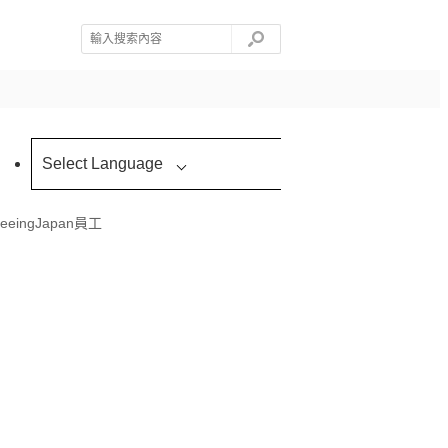
Select Language
eeingJapan員工