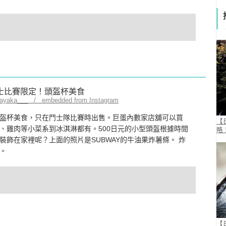
sayaka___ / embedded from Instagram
盔杯美食，只在鬥士隊比賽時出售。巨蛋內數家店舖可以買
【
、雞肉等小菜系到冰淇淋都有。500日元的小型頭盔根據時間
略
飾在家裡呢？上面的照片是SUBWAY的牛油果炸薯條。 炸
。
【