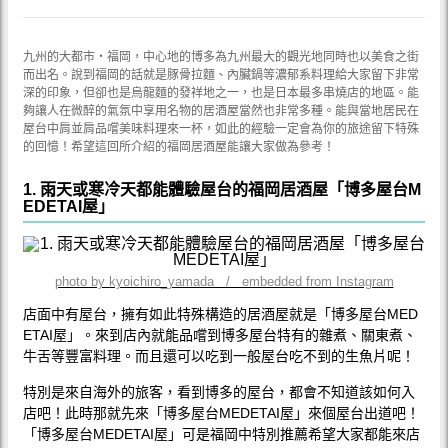
九州的大都市‧福岡，中心地的博多為九州最大的觀光地同時也以美食之街
而出名。說到福岡的話就是豚骨拉麵、內臟鍋等濃郁系料理給大家留下非常
深的印象，但卻也是烏龍麵的發祥地之一，也是日本最多串燒店的地區。能
夠讓人在微醉的氣氛中享用名物的居酒屋當然也非常多種。能與當地居民在
屋台中肩並肩品嚐美味料理來一杯，如此的經驗一定會為你的旅途留下特殊
的回憶！希望這回所介紹的福岡居酒屋能讓大家做為參考！
1. 雨天或寒冷天都能體驗屋台的福岡居酒屋「博多屋台M
EDETAI屋」
photo by kyoichiro_yamada / embedded from Instagram
店面中有屋台，擁有如此特殊構造的居酒屋就是「博多屋台MED
ETAI屋」。來到店內就能品嚐到博多屋台特有的雜煮、關東煮、
牛舌等豐富料理。而且還可以吃到一般屋台吃不到的生魚片呢！
特別是來自海外的旅客，看到博多的屋台，都會不知道該如何入
店吧！此時那就先來「博多屋台MEDETAI屋」來個屋台出道吧！
「博多屋台MEDETAI屋」可是福岡中特別推薦希望大家都能來店