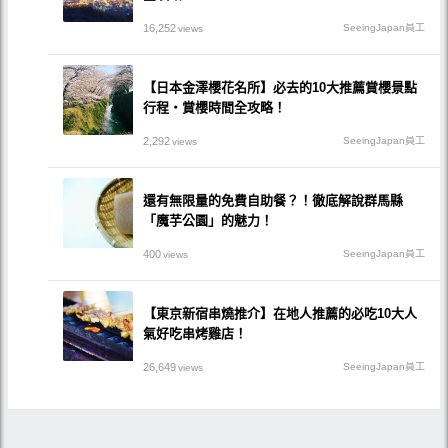
16,252
SeeingJapan員工
views
【日本金澤櫻花名所】必去的10大推薦賞櫻景點
行程・賞櫻時間全攻略！
2,292
SeeingJapan員工
views
還有無限量的免費自助餐？！徹底解說群馬縣
「魔芋公園」的魅力！
400
SeeingJapan員工
views
【東京新宿串燒推介】在地人推薦的必吃10大人
氣好吃串烤雞店！
26,649
SeeingJapan員工
views