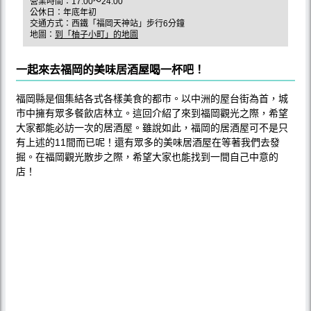
營業時間：17:00〜24:00
公休日：年底年初
交通方式：西鐵「福岡天神站」步行6分鐘
地圖：
到「柚子小町」的地圖
一起來去福岡的美味居酒屋喝一杯吧！
福岡縣是個集結各式各樣美食的都市。以中洲的屋台街為首，城
市中擁有眾多餐飲店林立。這回介紹了來到福岡觀光之際，希望
大家都能必訪一次的居酒屋。雖說如此，福岡的居酒屋可不是只
有上述的11間而已呢！還有眾多的美味居酒屋在等著我們去發
掘。在福岡觀光散步之際，希望大家也能找到一間自己中意的
店！