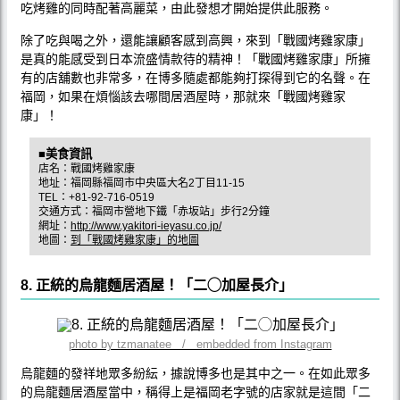
吃烤雞的同時配著高麗菜，由此發想才開始提供此服務。
除了吃與喝之外，還能讓顧客感到高興，來到「戰國烤雞家康」
是真的能感受到日本流盛情款待的精神！「戰國烤雞家康」所擁
有的店舖數也非常多，在博多隨處都能夠打探得到它的名聲。在
福岡，如果在煩惱該去哪間居酒屋時，那就來「戰國烤雞家
康」！
■美食資訊
店名：戰國烤雞家康
地址：福岡縣福岡市中央區大名2丁目11-15
TEL：+81-92-716-0519
交通方式：福岡市營地下鐵「赤坂站」步行2分鐘
網址：
http://www.yakitori-ieyasu.co.jp/
地圖：
到「戰國烤雞家康」的地圖
8. 正統的烏龍麵居酒屋！「二◯加屋長介」
photo by tzmanatee / embedded from Instagram
烏龍麵的發祥地眾多紛紜，據說博多也是其中之一。在如此眾多
的烏龍麵居酒屋當中，稱得上是福岡老字號的店家就是這間「二