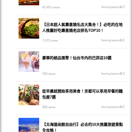
43,451
SeeingJapan員工
views
【日本超人氣壽喜燒名店大集合！】必吃的在地
人推薦好吃壽喜燒老店排名TOP10！
7,572
SeeingJapan員工
views
豪華的絕品匯聚！仙台市內的巴菲店10選
700
SeeingJapan員工
views
從早晨就開始享用美食！京都可以享用早餐的麵
包屋7選
300
SeeingJapan員工
views
【北海道函館自由行】必去的10大推薦旅遊景點
全攻略！