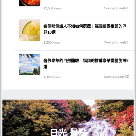
12,561
SeeingJapan員工
views
這個那個讓人不知如何選擇！福岡值得推薦的巴
菲10選
1,300
SeeingJapan員工
views
奢侈豪華的自然體驗！福岡的推薦豪華露營施設8
選
1,300
SeeingJapan員工
views
日光 景點