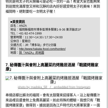
特別是明太子的天婦羅可是必吃一次的一品！希望大家也能夠來
到這間充滿摩登又祥和沉靜的店內好好感受明太子的美味！來到
福岡時，絕對要吃一次明太子喔！
■美食資訊
店名：ANZA
地址：福岡縣福岡市博多區博多驛東1-9-36 東洋飯店1F
TEL：+81-92-474-1999
營業時間：11:30〜14:30 / 17:30〜24:00
公休日：星期日
交通方式：JR「博多站」步行2分鐘
網址：
http://www.hakata-food.com/honten/
地圖：
到「ANZA」的地圖
7. 秘傳醬汁與會附上高麗菜的烤雞居酒屋「戰國烤雞家
康」
photo by madoka_58 / embedded from Instagram
串燒店櫛比鱗次的福岡，會有太鼓聲來迎接客人，沾上秘傳醬汁
來品嚐且還會附上免費高麗菜，如此特殊的體驗，我想只有「戰
國烤雞家康」做得到。據說是因為江戶時代的大將軍家康，一面