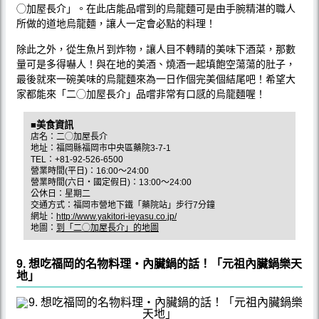
◯加屋長介」。在此店能品嚐到的烏龍麵可是由手腕精湛的職人
所做的道地烏龍麵，讓人一定會必點的料理！
除此之外，從生魚片到炸物，讓人目不轉睛的美味下酒菜，那數
量可是多得嚇人！與在地的美酒、燒酒一起填飽空蕩蕩的肚子，
最後就來一碗美味的烏龍麵來為一日作個完美個結尾吧！希望大
家都能來「二◯加屋長介」品嚐非常有口感的烏龍麵喔！
■美食資訊
店名：二◯加屋長介
地址：福岡縣福岡市中央區藥院3-7-1
TEL：+81-92-526-6500
營業時間(平日)：16:00〜24:00
營業時間(六日‧國定假日)：13:00〜24:00
公休日：星期二
交通方式：福岡市營地下鐵「藥院站」步行7分鐘
網址：
http://www.yakitori-ieyasu.co.jp/
地圖：
到「二◯加屋長介」的地圖
9. 想吃福岡的名物料理‧內臟鍋的話！「元祖內臟鍋樂天
地」