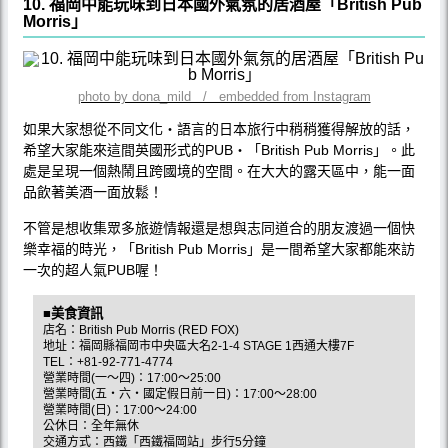
10. 福岡中能玩味到日本國外氣氛的居酒屋「British Pub
Morris」
photo by dona_mild / embedded from Instagram
如果大家想從不同文化‧語言的日本旅行中稍稍獲得解放的話，
希望大家能來這間英國形式的PUB‧「British Pub Morris」。此
處是呈現一個熱鬧且跨國境的空間。在大大的露天區中，能一面
品飲著美酒一面放鬆！
不管是想收集眾多旅遊情報還是想與志同道合的朋友渡過一個快
樂幸福的時光，「British Pub Morris」是一間希望大家都能來訪
一次的超人氣PUB喔！
■美食資訊
店名：British Pub Morris (RED FOX)
地址：福岡縣福岡市中央區大名2-1-4 STAGE 1西通大樓7F
TEL：+81-92-771-4774
營業時間(一〜四)：17:00〜25:00
營業時間(五‧六‧國定假日前一日)：17:00〜28:00
營業時間(日)：17:00〜24:00
公休日：全年無休
交通方式：西鐵「西鐵福岡站」步行5分鐘