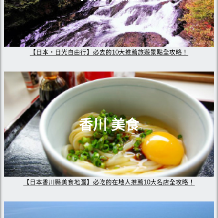
【日本・日光自由行】必去的10大推薦旅遊景點全攻略！
香川 美食
【日本香川縣美食地圖】必吃的在地人推薦10大名店全攻略！