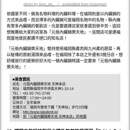
photo by livro_do_ / embedded from Instagram
依國家不同，做為名物料理的內臟料理，在福岡則是以內臟鍋的
方式來品嚐。而且博多的內臟鍋可是福岡名物中的名物，縣內擁
有眾多內臟鍋的餐飲店，光是要選擇店家就會感到很辛苦。這回
想推薦給大家的店家為「元祖內臟鍋樂天地」。這間店可是連福
岡當地居民都讚不絕口的知名店！
「元祖內臟鍋樂天地」堅持使用福岡縣產肉與九州產的蔬菜，再
以秘傳的原創湯頭來品嚐。在福岡除了本店之外還有3間分店。想
舒緩旅行的疲勞好好大吃一頓內臟鍋時請一定要來「元祖內臟鍋
樂天地」！
■美食資訊
店名：元祖內臟鍋樂天地 天神本店
地址：福岡縣福岡市中央區天神1-10-14
TEL：+81-92-741-2746
營業時間：17:00〜24:00
公休日：全年無休
交通方式：福岡市營地下鐵「天神站」步行3分鐘
網址：
http://www.rakutenti.jp/
地圖：
到「元祖內臟鍋樂天地 天神本店」的地圖