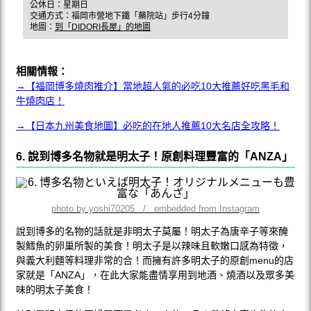
公休日：星期日
交通方式：福岡市營地下鐵「藥院站」步行4分鐘
地圖：
到「DIDORI長屋」的地圖
相關情報：
→【福岡博多燒肉推介】當地超人氣的必吃10大推薦好吃黑毛和
牛燒肉店！
→【日本九州美食地圖】必吃的在地人推薦10大名店全攻略！
6. 說到博多名物就是明太子！原創料理豐富的「ANZA」
photo by yoshi70205 / embedded from Instagram
說到博多的名物的話就是非明太子莫屬！明太子為唐辛子等來醃
製鱈魚的卵巢所製的美食！明太子是以辣味且軟嫩口感為特徵，
與義大利麵等料理非常的合！而擁有許多明太子的原創menu的店
家就是「ANZA」，在此大家能盡情享用到地酒、燒酒以及眾多美
味的明太子美食！