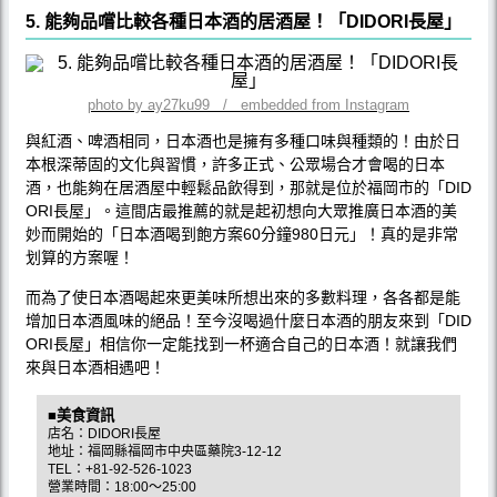
5. 能夠品嚐比較各種日本酒的居酒屋！「DIDORI長屋」
photo by ay27ku99 / embedded from Instagram
與紅酒、啤酒相同，日本酒也是擁有多種口味與種類的！由於日
本根深蒂固的文化與習慣，許多正式、公眾場合才會喝的日本
酒，也能夠在居酒屋中輕鬆品飲得到，那就是位於福岡市的「DID
ORI長屋」。這間店最推薦的就是起初想向大眾推廣日本酒的美
妙而開始的「日本酒喝到飽方案60分鐘980日元」！真的是非常
划算的方案喔！
而為了使日本酒喝起來更美味所想出來的多數料理，各各都是能
增加日本酒風味的絕品！至今沒喝過什麼日本酒的朋友來到「DID
ORI長屋」相信你一定能找到一杯適合自己的日本酒！就讓我們
來與日本酒相遇吧！
■美食資訊
店名：DIDORI長屋
地址：福岡縣福岡市中央區藥院3-12-12
TEL：+81-92-526-1023
營業時間：18:00〜25:00