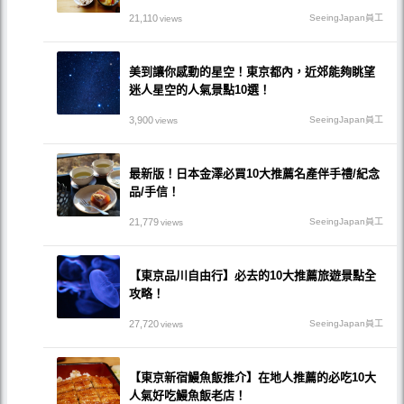
21,110
SeeingJapan員工
views
美到讓你感動的星空！東京都內，近郊能夠眺望
迷人星空的人氣景點10選！
3,900
SeeingJapan員工
views
最新版！日本金澤必買10大推薦名產伴手禮/紀念
品/手信！
21,779
SeeingJapan員工
views
【東京品川自由行】必去的10大推薦旅遊景點全
攻略！
27,720
SeeingJapan員工
views
【東京新宿鰻魚飯推介】在地人推薦的必吃10大
人氣好吃鰻魚飯老店！