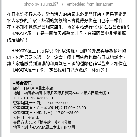
photo by sujung197 / embedded from Instagram
在日本許多客人多非常有活力的店家未必是間好店。但果真還是
客人眾多的店家，熱鬧的氣氛讓人會覺得好像在自己家一樣自
在，不知不覺還是會想來店吧！博多車站步行4分鐘左右會看到的
「HAKATA風土」是一間每天都熱鬧非凡，在福岡當中非常推薦
的居酒屋！
「HAKATA風土」所提供的竹炭烤雞，香脆的外皮與鮮嫩多汁的
肉，包準只要吃過一次一定會上癮！而店內也備有日式地爐席，
讓大家能感受到濃濃的和風氣息。酒的種類也非常豐富，相信在
「HAKATA風土」你一定會找到自己喜歡的一杯酒的！
■美食資訊
店名：HAKATA風土本店
地址：福岡縣福岡市博多區博多驛東2-4-17 第六岡部大樓1F
TEL：+81-92-472-0210
營業時間(一〜四)：17:00〜27:00
營業時間(五‧六‧國定假日)：17:00〜28:00
營業時間(日‧國定假日)：17:00〜25:00
公休日：不定休
交通方式：JR「博多站」步行4分鐘
地圖：
到「HAKATA風土本店」的地圖