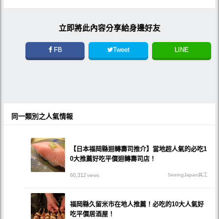
立即將此內容分享給身邊好友
FB
Tweet
LINE
同一類別之人氣情報
【日本福岡縣迴轉壽司推介】當地超人氣的必吃1
0大推薦好吃平價迴轉壽司店！
60,312
SeeingJapan員工
views
福岡縣久留米市在地人推薦！必吃的10大人氣好
吃平價居酒屋！