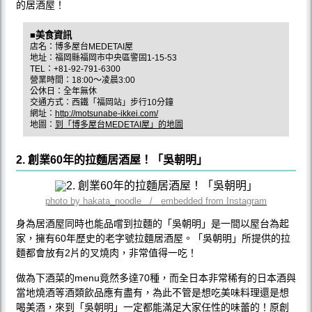
的居酒屋！
■美食資訊
店名：博多屋台MEDETAI屋
地址：福岡縣福岡市中央區警固1-15-53
TEL：+81-92-791-6300
營業時間：18:00〜凌晨3:00
公休日：全年無休
交通方式：西鐵「福岡站」步行10分鐘
網址：
http://motsunabe-ikkei.com/
地圖：
到「博多屋台MEDETAI屋」的地圖
2. 創業60年的拉麵居酒屋！「吳朝明」
photo by hakata_noodle / embedded from Instagram
身為居酒屋同時也能品嚐到拉麵的「吳朝明」是一間以屋台為起
家，擁有60年歷史的老字號拉麵居酒屋。「吳朝明」所提供的拉
麵都會放有2片的叉燒肉，非常值得一吃！
做為下酒菜的menu竟然多達70種，而全日本非常稀有的日本酒與
當地燒酒等酒類飲品應有盡有，為此不管是想吃美味料理還是想
喝美酒，來到「吳朝明」一定都能滿足大家任性的味蕾的！原創