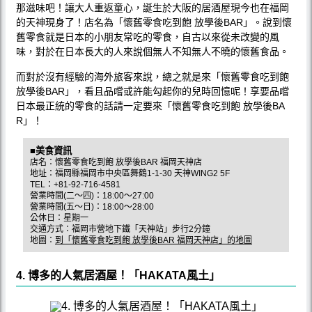
那滋味吧！讓大人重返童心，誕生於大阪的居酒屋現今也在福岡
的天神現身了！店名為「懷舊零食吃到飽 放學後BAR」。說到懷
舊零食就是日本的小朋友常吃的零食，自古以來從未改變的風
味，對於在日本長大的人來說個無人不知無人不曉的懷舊食品。
而對於沒有經驗的海外旅客來說，總之就是來「懷舊零食吃到飽
放學後BAR」，看且品嚐或許能勾起你的兒時回憶呢！享要品嚐
日本最正統的零食的話請一定要來「懷舊零食吃到飽 放學後BA
R」！
■美食資訊
店名：懷舊零食吃到飽 放學後BAR 福岡天神店
地址：福岡縣福岡市中央區舞鶴1-1-30 天神WING2 5F
TEL：+81-92-716-4581
營業時間(二〜四)：18:00〜27:00
營業時間(五〜日)：18:00〜28:00
公休日：星期一
交通方式：福岡市營地下鐵「天神站」步行2分鐘
地圖：
到「懷舊零食吃到飽 放學後BAR 福岡天神店」的地圖
4. 博多的人氣居酒屋！「HAKATA風土」