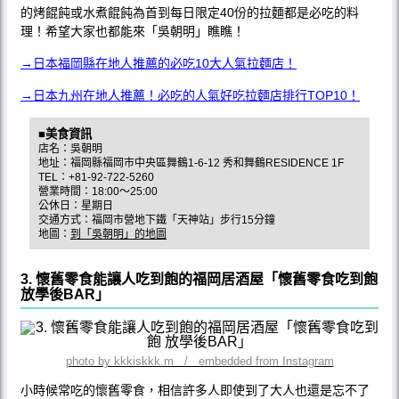
的烤餛飩或水煮餛飩為首到每日限定40份的拉麵都是必吃的料
理！希望大家也都能來「吳朝明」瞧瞧！
→日本福岡縣在地人推薦的必吃10大人氣拉麵店！
→日本九州在地人推薦！必吃的人氣好吃拉麵店排行TOP10！
■美食資訊
店名：吳朝明
地址：福岡縣福岡市中央區舞鶴1-6-12 秀和舞鶴RESIDENCE 1F
TEL：+81-92-722-5260
營業時間：18:00〜25:00
公休日：星期日
交通方式：福岡市營地下鐵「天神站」步行15分鐘
地圖：
到「吳朝明」的地圖
3. 懷舊零食能讓人吃到飽的福岡居酒屋「懷舊零食吃到飽
放學後BAR」
photo by kkkiskkk.m / embedded from Instagram
小時候常吃的懷舊零食，相信許多人即使到了大人也還是忘不了