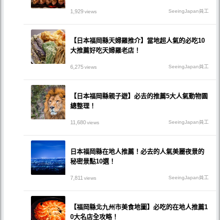
1,929
SeeingJapan員工
views
【日本福岡縣天婦羅推介】當地超人氣的必吃10
大推薦好吃天婦羅老店！
6,275
SeeingJapan員工
views
【日本福岡縣親子遊】必去的推薦5大人氣動物園
總整理！
11,680
SeeingJapan員工
views
日本福岡縣在地人推薦！必去的人氣美麗夜景的
秘密景點10選！
7,811
SeeingJapan員工
views
【福岡縣北九州市美食地圖】必吃的在地人推薦1
0大名店全攻略！