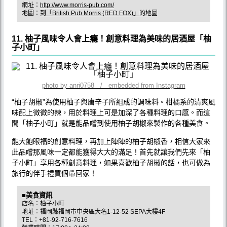
網址：
http://www.morris-pub.com/
地圖：
到「British Pub Morris (RED FOX)」的地圖
11. 柚子風味令人會上癮！創意料理為美味的居酒屋「柚
子小町」
photo by anri0758 / embedded from Instagram
“柚子胡椒”為使用柚子與唐辛子所組成的調味料。柑橘系的清爽風
味配上微微的辣，用於料理上可是加深了各種料理的口感。而這
間「柚子小町」就是能品嚐到使用柚子胡椒來製作的各種美食。
能大飽眼福的創意料理，再加上陣陣的柚子胡椒香，相信大家來
此品嚐那風味一定都能獲得大大的滿足！首先就讓我們先來「柚
子小町」享用各種創意料理，如果喜歡柚子胡椒的話，也可做為
旅行的伴手禮買個帶回家！
■美食資訊
店名：柚子小町
地址：福岡縣福岡市中央區大名1-12-52 SEPA大樓4F
TEL：+81-92-716-7616