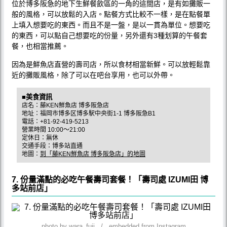
位於博多阪急的地下生鮮餐飲區的一角的這間店，是有如攤販一
般的風格，可以放鬆的入店。點餐方式比較不一樣，是在點餐單
上填入想要吃的東西。而且不是一盤，是以一貫為單位。想要吃
的東西，可以點自己想要吃的份量，另外還有3種划算的午餐套
餐，也相當推薦。
因為是鮮魚店直營的壽司店，所以食材相當新鮮。可以放輕鬆靠
近的攤販風格，除了可以在吧台享用，也可以外帶。
■美食資訊
店名：藤KEN鮮魚店 博多阪急店
地址：福岡市博多区博多駅中央街1-1 博多阪急B1
電話：+81-92-419-5213
營業時間 10:00～21:00
定休日：無休
交通手段：博多站直通
地圖：
到「藤KEN鮮魚店 博多阪急店」的地圖
7. 份量滿點的必吃午餐壽司套餐！「壽司處 IZUMI田 博
多站前店」
photo by wara_fuji / embedded from Instagram