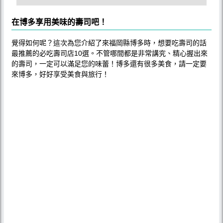
在博多享用美味的壽司吧！
覺得如何呢？這次為您介紹了來福岡縣博多時，想要吃壽司的話
最推薦的必吃壽司店10選。不管哪間都是非常講究、精心握出來
的壽司，一定可以滿足您的味蕾！博多還有很多美食，請一定要
來博多，好好享受美食與旅行！