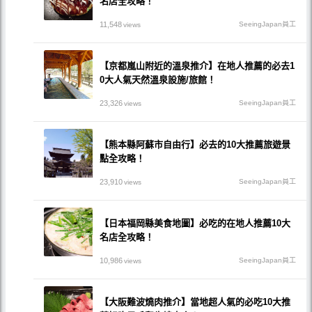
名店全攻略！
11,548
SeeingJapan員工
views
【京都嵐山附近的溫泉推介】在地人推薦的必去1
0大人氣天然溫泉設施/旅館！
23,326
SeeingJapan員工
views
【熊本縣阿蘇市自由行】必去的10大推薦旅遊景
點全攻略！
23,910
SeeingJapan員工
views
【日本福岡縣美食地圖】必吃的在地人推薦10大
名店全攻略！
10,986
SeeingJapan員工
views
【大阪難波燒肉推介】當地超人氣的必吃10大推