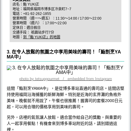
店名：鮨 YUKI正
地址：福岡県福岡市博多区冷泉町7−7
電話：+81-92-262-1855
營業時間 （週一～週五）：11:30～14:00 / 17:00～22:00
營業時間 （週六）：17:00～22:00
定休日：週日假日
交通手段： 祇園站步行7分
地圖：
到「鮨 YUKI正」的地圖
3. 在令人放鬆的氛圍之中享用美味的壽司！「鮨割烹YA
MA中」
photo by tetsupgourmet / embedded from Instagram
這間「鮨割烹YAMA中」，是從博多車站直通的壽司店。這間店堅
持使用福岡沿海捕獲的新鮮海鮮。特別是近海的玄界灘的魚格外
美味。晚餐就不用說了，午餐也很推薦！握壽司的套餐2000日元
起，可以用合理的價格享用到美味的壽司。
另外，店裡的氣氛讓人放鬆，適合當作給自己的獎勵，與重要的
人一起享用餐點！有機會來到博多車站附近的話，請別錯過這
裡。