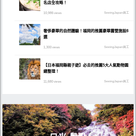
名店全攻略！
10,986
SeeingJapan員工
views
奢侈豪華的自然體驗！福岡的推薦豪華露營施設8
選
1,300
SeeingJapan員工
views
【日本福岡縣親子遊】必去的推薦5大人氣動物園
總整理！
11,680
SeeingJapan員工
views