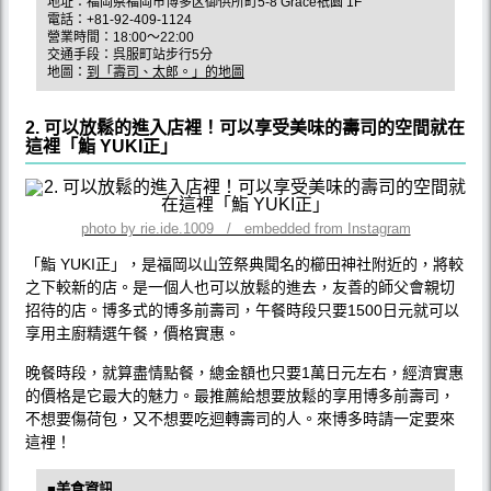
地址：福岡県福岡市博多区御供所町5-8 Grace祇園 1F
電話：+81-92-409-1124
營業時間：18:00～22:00
交通手段：呉服町站步行5分
地圖：
到「壽司、太郎。」的地圖
2. 可以放鬆的進入店裡！可以享受美味的壽司的空間就在
這裡「鮨 YUKI正」
photo by rie.ide.1009 / embedded from Instagram
「鮨 YUKI正」，是福岡以山笠祭典聞名的櫛田神社附近的，將較
之下較新的店。是一個人也可以放鬆的進去，友善的師父會親切
招待的店。博多式的博多前壽司，午餐時段只要1500日元就可以
享用主廚精選午餐，價格實惠。
晚餐時段，就算盡情點餐，總金額也只要1萬日元左右，經濟實惠
的價格是它最大的魅力。最推薦給想要放鬆的享用博多前壽司，
不想要傷荷包，又不想要吃迴轉壽司的人。來博多時請一定要來
這裡！
■美食資訊