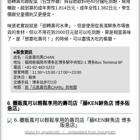
迴轉壽司跟配菜（包含炸雞）與自助飲料吧40分鐘吃到飽・無限
暢飲，超划算的成年男性1,814日元・成年女性1,382日元，學生
價跟兒童價則又更便宜。
味道老實說就是「迴轉壽司水準」，但是使用從長濱鮮魚市場進
貨的食材，但以不用花到2000日元就可以吃到飽，算是相當美味
了。是「想要吃壽司！」的時候，可以盡情大吃的餐廳。
■美食資訊
店名：元氣壽司黑CHAN
地址：福岡県福岡市博多区博多駅中央街2-1 博多Bus Terminal 8F
電話：+81-92-483-5222
營業時間：11:30～15:00 / 17:00～23:00
定休日：無休
交通手段：博多站步行2分
地圖：
到「元氣壽司黑CHAN」的地圖
6. 攤販風可以輕鬆享用的壽司店「藤KEN鮮魚店 博多阪
急店」
photo by ayuskmt0 / embedded from Instagram