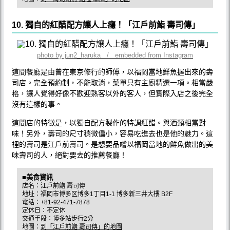
10. 獨自的紅醋配方讓人上癮！「江戶前鮨 壽司傳」
photo by jun2_haruka / embedded from Instagram
這間餐廳是由曾在東京修行的師傅，以福岡當地鮮魚握出來的壽
司店。完全預約制，不能取消，菜單只有主廚精選一項。相當嚴
格，讓人覺得好像不歡迎熟客以外的客人，但實際入店之後完全
沒有這樣的事。
這間店的特徵是，以獨自配方製作的特調紅醋。與酒類相當對
味！另外，壽司的尺寸稍微偏小，容易吃進去也是他的魅力。這
裡的壽司是江戶前壽司。是想要品嚐以福岡當地的鮮魚做出的美
味壽司的人，絕對要去的推薦餐廳！
■美食資訊
店名：江戶前鮨 壽司傳
地址：福岡市博多区博多1丁目1-1 博多新三井大樓 B2F
電話：+81-92-471-7878
定休日：不定休
交通手段：博多站步行2分
地圖：
到「江戶前鮨 壽司傳」的地圖