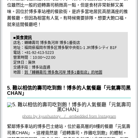
位雖然比一般的迴轉壽司稍微高一點，但是食材非常新鮮又美
味。因位於博多車站裡的餐飲街，是許多當地居民高朋滿座的推
薦餐廳，但因為相當有人氣，有時候需要排隊。想要大飽口福，
就來這間餐廳吧！
■美食資訊
店名：轉轉壽司 博多魚河岸 博多1番街店
地址：福岡県福岡市博多区博多駅中央街1-1 JR博多シティ B1F
電話：+81-92-413-5223
營業時間 ：10:00～22:00
定休日：無休
交通手段：博多站直通
地圖：
到「轉轉壽司 博多魚河岸 博多1番街店」的地圖
5. 難以相信的壽司吃到飽！博多的人氣餐廳「元氣壽司黑
CHAN」
photo by kyushustory / embedded from Instagram
緊鄰博多車站的博多巴士總站，位於最高層的8樓的餐廳「元氣壽
司黑CHAN」。這裡竟然是「迴轉壽司・炸雞吃到飽」的體制。