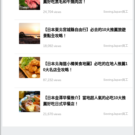
薦好吃黑毛和牛燒肉店！
24,704
SeeingJapan員工
views
【日本東北宮城縣自由行】必去的10大推薦旅遊
景點全攻略！
18,092
SeeingJapan員工
views
【日本北海道小樽美食地圖】必吃的在地人推薦1
0大名店全攻略！
87,232
SeeingJapan員工
views
【日本金澤早餐推介】當地超人氣的必吃10大推
薦好吃日式早餐店！
21,670
SeeingJapan員工
views