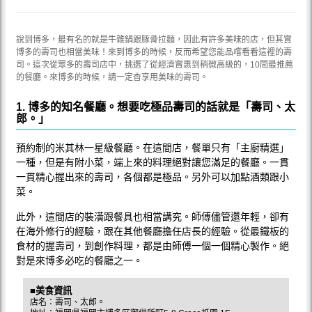
說到博多，最有名的就是牛雜鍋跟豚骨拉麵，因此有許多美味的店，但其實
博多的壽司也相當美味！來到博多的時候，反而希望您能品嚐看看這裡的壽
司。這次從眾多的壽司店中，挑選了從經濟實惠到稍微高級的，10間最推薦
的餐廳。來博多的時候，請一定杳享用美味的壽司。
1. 博多的知名餐廳。想要吃極品壽司的話就是「壽司、太
郎。」
預約制的米其林一星級餐廳。在這間店，餐單只有「主廚精選」
一種，但是有附小菜，端上來的料理絕對讓您滿足的餐廳。一貫
一貫精心握出來的壽司，各個都是極品。另外可以加點酒類跟小
菜。
此外，這間店的裝潢跟餐具也相當講究。師傅儘管還年輕，卻有
在海外修行的經驗，跟在其他餐廳擔任店長的經驗。從最鐵板的
食材的握壽司，到創作料理，都是由師傅一個一個精心製作。絕
對是來博多必吃的餐廳之一。
■美食資訊
店名：壽司、太郎。