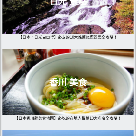
日光 景點
【日本・日光自由行】必去的10大推薦旅遊景點全攻略！
香川 美食
【日本香川縣美食地圖】必吃的在地人推薦10大名店全攻略！