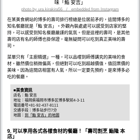
photo by ura.kirakira56 / embedded from Instagram
在某美食網站的博多的壽司排行榜總是位居前矛的，這間博多的
知名餐廳就是「鮨 安吉」。外觀內裝處處可以感受到店家的堅
持，可以感受到知名餐廳嚴謹的氣氛。但是這裡的壽司，是其他
壽司店有名的師傅也掛保證，毫無疑問可以吃到真正美味的壽
司。
菜單只有「主廚精選」一種，可以品嚐到師傅講究的美味的食
材。雖然價位稍微偏高，但絕對可以吃到超越價值，值回票價的
美味。因為這間店相當有人氣，所以一定要先預約。是來博多必
吃的餐廳。
■美食資訊
店名：鮨 安吉
地址：福岡県福岡市博多区博多駅前4-3-11
電話番号+81-92-437-8111
交通手段：博多站步行7分
地圖：
到「鮨 安吉」的地圖
9. 可以享用各式各樣食材的餐廳！「壽司割烹 鮨隆 本
店」