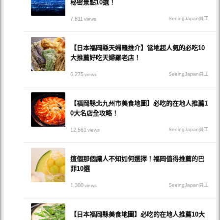
秘密景點10選！
7,811
SeeingJapan員工
views
【日本福岡縣天婦羅推介】當地超人氣的必吃10
大推薦好吃天婦羅老店！
6,275
SeeingJapan員工
views
【福岡縣北九州市美食地圖】必吃的在地人推薦1
0大名店全攻略！
12,561
SeeingJapan員工
views
這個那個讓人不知如何選擇！福岡值得推薦的巴
菲10選
1,300
SeeingJapan員工
views
【日本福岡縣美食地圖】必吃的在地人推薦10大