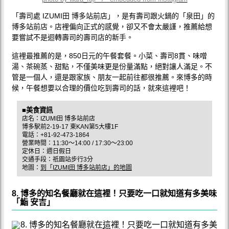
「壽司處 IZUMI田 博多站前店」，是有壽司跟火鍋的「泉田」的
博多站前店。店裡偏向正式的感覺，卻又不會太嚴謹，推薦給想
要嘗試不是迴轉壽司的壽司店的新手。
這裡最推薦的是，850日元的午餐套餐。小菜、壽司8貫、味噌
湯、茶碗蒸、甜點，不僅美味更是份量滿點，絕對讓人滿足。不
管是一個人，還是跟家族、朋友一起前往都很推薦。來博多的時
候，午餐想要以合理的價位吃到壽司的話，就來這裡吧！
■美食資訊
店名：IZUMI田 博多站前店
博多駅前2-19-17 東KAN第5大樓1F
電話：+81-92-473-1864
營業時間：11:30～14:00 / 17:30～23:00
定休日：週日假日
交通手段：祇園站步行3分
地圖：
到「IZUMI田 博多站前店」的地圖
8. 博多的知名餐廳就在這裡！只要吃一口就知道有多美味
「鮨 安吉」