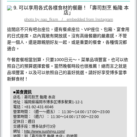
photo by nao_fksm / embedded from Instagram
這間店不只有吧台座位，還有餐桌座位、VIP座位、包廂、宴會用
的日式座席，店內寬敞有開放感。沒有高級餐廳的嚴肅感，不管
是一個人，還是跟親朋好友一起，或是重要的餐會，各種情況都
適合。
午餐套餐相當划算，只要1000日元～。菜單品項豐富，也可以依
照自己的預算選擇套餐。當然晚餐時段也很推薦！總而言之就是
品項豐富，以及可以依照自己的喜好挑選。請好好享受博多當季
新鮮食材！
■美食資訊
店名：壽司割烹 鮨隆 本店
地址：福岡県福岡市博多区博多駅東1-12-1
電話：+81-92-431-6046
營業時間：（週一～週五）： 11:30～14:00 / 17:00～23:00
營業時間：（週六）： 11:30～14:00 / 17:00～22:00
定休日：週日
交通手段：博多站步行3分
網址：
http://www.sushiryu.com/
地圖：
到「壽司割烹 鮨隆 本店」的地圖