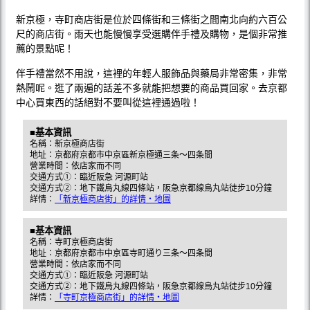
新京極，寺町商店街是位於四條街和三條街之間南北向約六百公
尺的商店街。雨天也能慢慢享受選購伴手禮及購物，是個非常推
薦的景點呢！
伴手禮當然不用說，這裡的年輕人服飾品與藥局非常密集，非常
熱鬧呢。逛了兩遍的話差不多就能把想要的商品買回家。去京都
中心買東西的話絕對不要叫從這裡通過啦！
■基本資訊
名稱：新京極商店街
地址：京都府京都市中京區新京極通三条～四条間
營業時間：依店家而不同
交通方式①：臨近阪急 河源町站
交通方式②：地下鐵烏丸線四條站，阪急京都線烏丸站徒步10分鐘
詳情：
「新京極商店街」的詳情・地圖
■基本資訊
名稱：寺町京極商店街
地址：京都府京都市中京區寺町通り三条～四条間
營業時間：依店家而不同
交通方式①：臨近阪急 河源町站
交通方式②：地下鐵烏丸線四條站，阪急京都線烏丸站徒步10分鐘
詳情：
「寺町京極商店街」的詳情・地圖