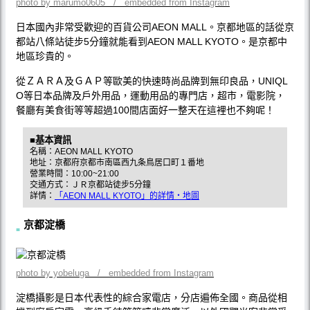
photo by marumo0605 / embedded from Instagram
日本國內非常受歡迎的百貨公司AEON MALL。京都地區的話從京
都站八條站徒步5分鐘就能看到AEON MALL KYOTO。是京都中
地區珍貴的。
從ＺＡＲＡ及ＧＡＰ等歐美的快速時尚品牌到無印良品，UNIQL
O等日本品牌及戶外用品，運動用品的專門店，超市，電影院，
餐廳有美食街等等超過100間店面好一整天在這裡也不夠呢！
■基本資訊
名稱：AEON MALL KYOTO
地址：京都府京都市南區西九条鳥居口町１番地
營業時間：10:00~21:00
交通方式：ＪＲ京都站徒步5分鐘
詳情：
「AEON MALL KYOTO」的詳情・地圖
京都淀橋
photo by yobeluga / embedded from Instagram
淀橋攝影是日本代表性的綜合家電店，分店遍佈全國。商品從相