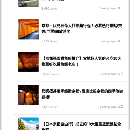
1,495
SeeingJapan員工
views
京都・伏見稻荷大社推薦行程！必看熱門景點/交
通/門票/開放時間
7,113
SeeingJapan員工
views
【京都祇園鰻魚飯推介】當地超人氣的必吃10大
推薦好吃鰻魚飯老店！
29,877
SeeingJapan員工
views
您選擇甚麼季節遊京都?徹底比較京都的四季旅遊
巡禮!
7,525
SeeingJapan員工
views
【日本京都自由行】必去的10大推薦旅遊景點全
攻略！