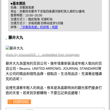
■基本資訊
名稱：京都高島屋
地址：京都府京都市下京區四条通河原町西入真町52番地
營業時間：10:00~20:00
交通方式①：臨近阪急 河源町站
交通方式②：京阪祇園 四條站徒步5分鐘
詳情：
「京都高島屋」的詳情・地圖
藤井大丸
photo by tmizuno519 / embedded from Instagram
藤井大丸為當地的百貨公司。幾年情重新裝潢成年輕人取向的百
貨公司。Beams, UNITED ARROWS, JOURNAL STANDARD等
大公司的精品和個性品牌，甜點店，生活用品店，充滿著這種講
究的店呢！
這裡充滿著年輕人的商品，根本是為喜歡時尚的觀光客們量身打
造的天堂。若來到京都購物，不要忘記來這邊喔！
▽【相關情報】