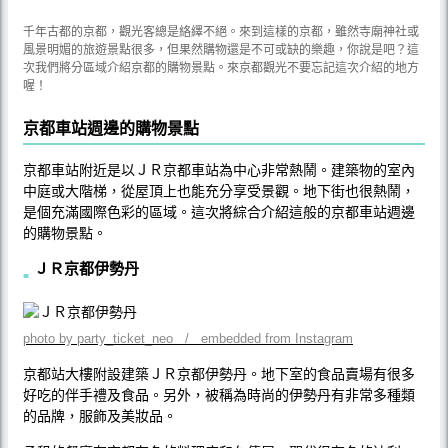
千年古都的京都，觀光客總是絡繹不絕。來到這樣的京都，雖然寺廟神社或
風景明媚的旅遊景點很多，但果然購物還是不可或缺的樂趣，你說是吧？這
次我們將分區域介紹京都的購物景點。來京都觀光不要忘記這次介紹的地方
喔！
京都車站週邊的購物景點
京都車站附近是以ＪＲ京都車站為中心非常熱鬧。建築物的室內
中庭或大階梯，從屋頂上也能充分享受景觀。地下街也很熱鬧，
是個充滿國際色彩的區域。這次將綜合介紹這般的京都車站週邊
的購物景點。
ＪＲ京都伊勢丹
photo by party_ticket_neo / embedded from Instagram
京都站大樓附設建築ＪＲ京都伊勢丹。地下室的食品賣場有很多
好吃的伴手禮及食品。另外，被稱為時尚的伊勢丹有非常多種類
的品牌，服飾及美妝品。