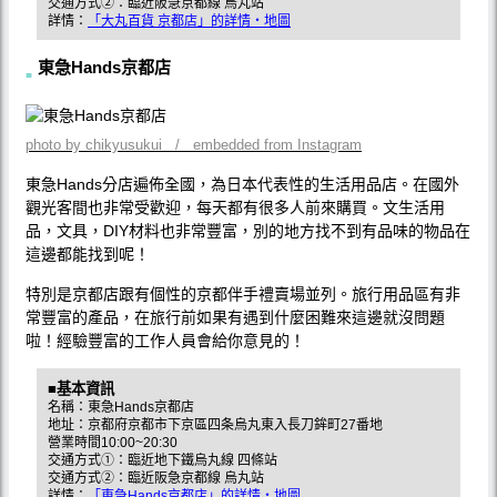
交通方式②：臨近阪急京都線 烏丸站
詳情：
「大丸百貨 京都店」的詳情・地圖
東急Hands京都店
photo by chikyusukui / embedded from Instagram
東急Hands分店遍佈全國，為日本代表性的生活用品店。在國外
觀光客間也非常受歡迎，每天都有很多人前來購買。文生活用
品，文具，DIY材料也非常豐富，別的地方找不到有品味的物品在
這邊都能找到呢！
特別是京都店跟有個性的京都伴手禮賣場並列。旅行用品區有非
常豐富的產品，在旅行前如果有遇到什麼困難來這邊就沒問題
啦！經驗豐富的工作人員會給你意見的！
■基本資訊
名稱：東急Hands京都店
地址：京都府京都市下京區四条烏丸東入長刀鉾町27番地
營業時間10:00~20:30
交通方式①：臨近地下鐵烏丸線 四條站
交通方式②：臨近阪急京都線 烏丸站
詳情：
「東急Hands京都店」的詳情・地圖