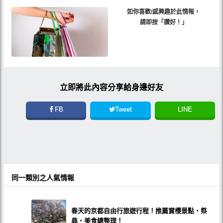
如你喜歡/感興趣於此情報，
請即按「讚好！」
立即將此內容分享給身邊好友
FB
Tweet
LINE
同一類別之人氣情報
春天的京都自由行旅遊行程！推薦賞櫻景點・祭
典・美食總整理！