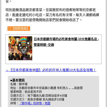
全。
特別是醃漬品跟京都青菜，豆腐跟昆布的佃煮物等等的京都老
店，能邊走邊吃的小吃店，菜刀有名的有次等，每天人潮都絡繹
不絕。要注意的是傍晚開始店家們就會開始收店了。
▽【相關情報】
日本京都錦市場的必吃美食地圖,10大推薦名店 -
營業時間･交通
→【日本京都美食地圖】必吃的在地人推薦10大名店全攻略！
■基本資訊
名稱：錦市場
地址：京都府京都市中京區錦小路通 寺町西入←→高倉間
營業時間：依店家而不同
交通方式①：地下鐵烏丸線 四條站徒步4分鐘
交通方式②：阪急京都線 烏丸線徒步3分鐘
詳情：
「錦市場」的詳情・地圖