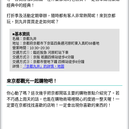
經典中的經典！
打折季及活動定期舉辦，隨時都有客人非常熱鬧呢！來到京都
玩，到丸井買買走走如何呢？
■基本資訊
名稱：京都丸井
地址：京都府京都市下京區四条通河原町東入真町68番地
營業時間：10:30~20:30
交通方式①：臨近阪急 河原町站下車
交通方式②：京阪 祇園四條站徒歩4分鐘
交通方式③：京都市營地下鐵 四條站徒歩8分鐘
詳情：
「京都丸井」的詳情・地圖
來京都觀光一起購物吧！
你心動了嗎？這次幾乎把京都鬧區主要的購物景點介紹完了。若
不巧遇上雨天的話，也能在購物商場裡開心的度過一整天喔！一
定要在京都找找喜歡的店喲！一定會出現你喜歡的東西的！