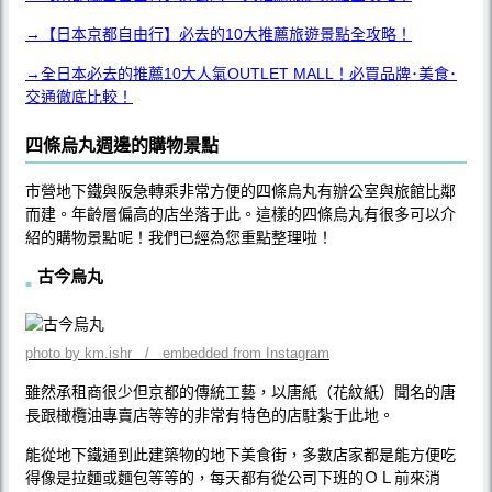
→【日本京都自由行】必去的10大推薦旅遊景點全攻略！
→全日本必去的推薦10大人氣OUTLET MALL！必買品牌･美食･
交通徹底比較！
四條烏丸週邊的購物景點
市營地下鐵與阪急轉乘非常方便的四條烏丸有辦公室與旅館比鄰
而建。年齡層偏高的店坐落于此。這樣的四條烏丸有很多可以介
紹的購物景點呢！我們已經為您重點整理啦！
古今烏丸
photo by km.ishr / embedded from Instagram
雖然承租商很少但京都的傳統工藝，以唐紙（花紋紙）聞名的唐
長跟橄欖油專賣店等等的非常有特色的店駐紮于此地。
能從地下鐵通到此建築物的地下美食街，多數店家都是能方便吃
得像是拉麵或麵包等等的，每天都有從公司下班的ＯＬ前來消