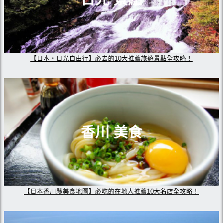
【日本・日光自由行】必去的10大推薦旅遊景點全攻略！
香川 美食
【日本香川縣美食地圖】必吃的在地人推薦10大名店全攻略！