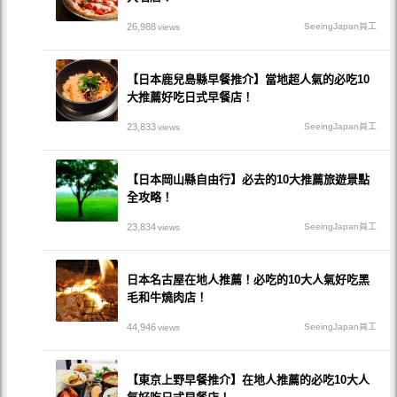
26,988
SeeingJapan員工
views
【日本鹿兒島縣早餐推介】當地超人氣的必吃10
大推薦好吃日式早餐店！
23,833
SeeingJapan員工
views
【日本岡山縣自由行】必去的10大推薦旅遊景點
全攻略！
23,834
SeeingJapan員工
views
日本名古屋在地人推薦！必吃的10大人氣好吃黑
毛和牛燒肉店！
44,946
SeeingJapan員工
views
【東京上野早餐推介】在地人推薦的必吃10大人