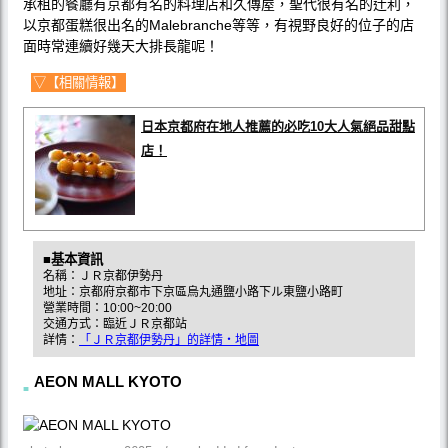
承租的餐廳有京都有名的料理店和久傳屋，聖代很有名的辻利，
以京都蛋糕很出名的Malebranche等等，有視野良好的位子的店
面時常連續好幾天大排長龍呢！
▽【相關情報】
日本京都府在地人推薦的必吃10大人氣絕品甜點
店！
■基本資訊
名稱：ＪＲ京都伊勢丹
地址：京都府京都市下京區烏丸通鹽小路下ル東鹽小路町
營業時間：10:00~20:00
交通方式：臨近ＪＲ京都站
詳情：
「ＪＲ京都伊勢丹」的詳情・地圖
AEON MALL KYOTO