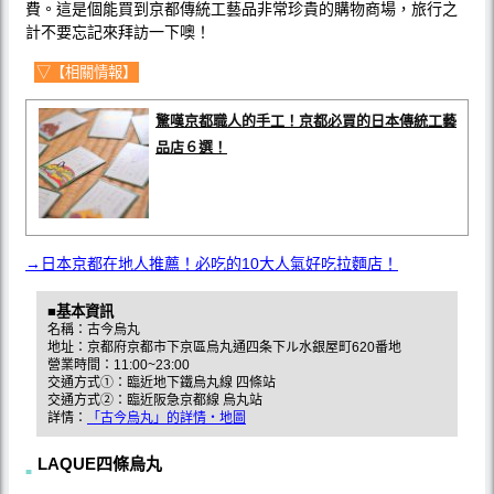
費。這是個能買到京都傳統工藝品非常珍貴的購物商場，旅行之
計不要忘記來拜訪一下噢！
▽【相關情報】
驚嘆京都職人的手工！京都必買的日本傳統工藝
品店６選！
→日本京都在地人推薦！必吃的10大人氣好吃拉麵店！
■基本資訊
名稱：古今烏丸
地址：京都府京都市下京區烏丸通四条下ル水銀屋町620番地
營業時間：11:00~23:00
交通方式①：臨近地下鐵烏丸線 四條站
交通方式②：臨近阪急京都線 烏丸站
詳情：
「古今烏丸」的詳情・地圖
LAQUE四條烏丸