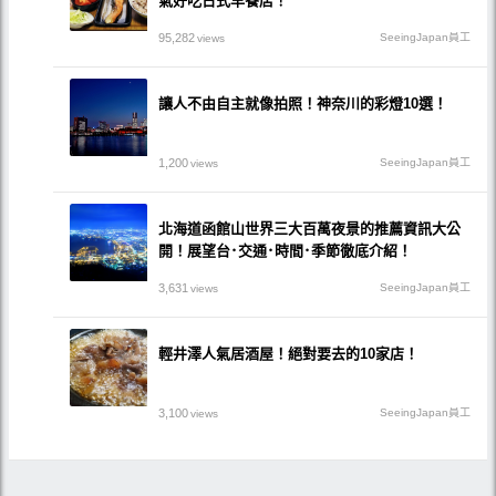
氣好吃日式早餐店！
95,282
SeeingJapan員工
views
讓人不由自主就像拍照！神奈川的彩燈10選！
1,200
SeeingJapan員工
views
北海道函館山世界三大百萬夜景的推薦資訊大公
開！展望台･交通･時間･季節徹底介紹！
3,631
SeeingJapan員工
views
輕井澤人氣居酒屋！絕對要去的10家店！
3,100
SeeingJapan員工
views