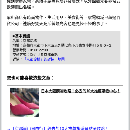
機到廚房家電，高級手錶等範疇非常廣泛。以外國觀光客非常受
歡迎而出名呢。
承租商店有時尚物件，生活用品，美食街等，家電領域已超過百
貨公司，連續好幾天充斥著觀光客也是見怪不怪的事了。
■基本資訊
名稱：京都淀橋
地址：京都府京都市下京區烏丸通七条下ル東塩小路町５９０−２
營業時間：9:30~22:00
交通方式：臨近ＪＲ京都車站
詳情：
「京都淀橋」的詳情・地圖
您也可能喜歡這些文章：
日本大阪購物攻略！必去的10大推薦購物中心！
→【京都嵐山自由行】必去的10大推薦旅遊景點全攻略！