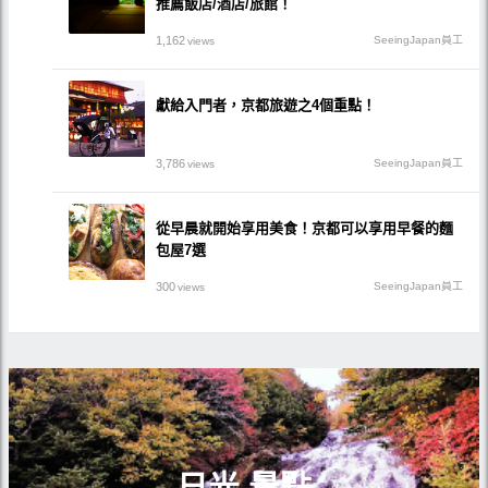
推薦飯店/酒店/旅館！
1,162
SeeingJapan員工
views
獻給入門者，京都旅遊之4個重點！
3,786
SeeingJapan員工
views
從早晨就開始享用美食！京都可以享用早餐的麵
包屋7選
300
SeeingJapan員工
views
日光 景點