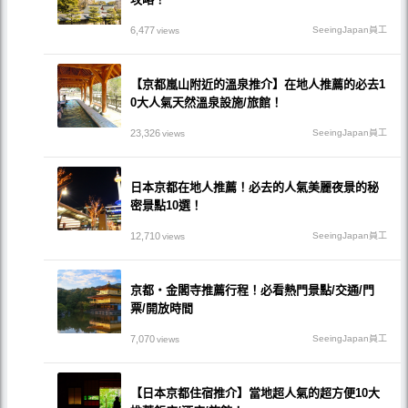
6,477
SeeingJapan員工
views
【京都嵐山附近的溫泉推介】在地人推薦的必去1
0大人氣天然溫泉設施/旅館！
23,326
SeeingJapan員工
views
日本京都在地人推薦！必去的人氣美麗夜景的秘
密景點10選！
12,710
SeeingJapan員工
views
京都・金閣寺推薦行程！必看熱門景點/交通/門
票/開放時間
7,070
SeeingJapan員工
views
【日本京都住宿推介】當地超人氣的超方便10大