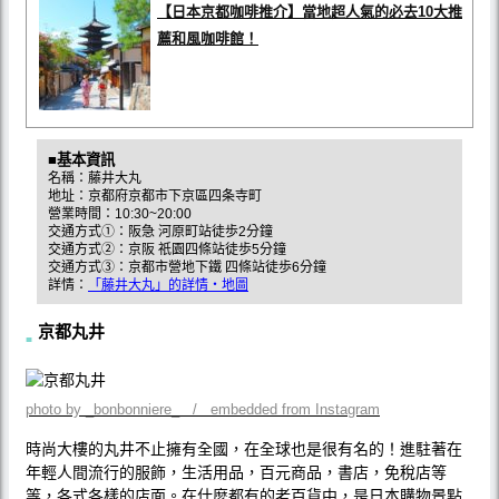
【日本京都咖啡推介】當地超人氣的必去10大推
薦和風咖啡館！
■基本資訊
名稱：藤井大丸
地址：京都府京都市下京區四条寺町
營業時間：10:30~20:00
交通方式①：阪急 河原町站徒歩2分鐘
交通方式②：京阪 祇園四條站徒歩5分鐘
交通方式③：京都市營地下鐵 四條站徒歩6分鐘
詳情：
「藤井大丸」的詳情・地圖
京都丸井
photo by _bonbonniere_ / embedded from Instagram
時尚大樓的丸井不止擁有全國，在全球也是很有名的！進駐著在
年輕人間流行的服飾，生活用品，百元商品，書店，免稅店等
等，各式各樣的店面。在什麼都有的老百貨中，是日本購物景點