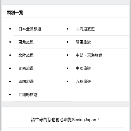
類別一覽
日本全國旅遊
北海道旅遊
東北旅遊
關東旅遊
北陸旅遊
中部・東海旅遊
關西旅遊
中國旅遊
四國旅遊
九州旅遊
沖繩縣旅遊
請忙碌的您也務必瀏覽SeeingJapan！