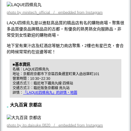
photo by minitech_official / embedded from Instagram
LAQU四條烏丸是以進駐高品質的精品店有名的購物商場。聚集很
多品質優良品牌精品店的古都，有優良的熟男熟女向服飾品，非
常受到女性歡迎的購物商場。
地下室有果汁店及紅酒店等魅力商店聚集，2樓也有星巴克，會合
的時候常常約在這邊等呢！
■基本資訊
名稱：LAQUE四條烏丸
地址：京都府京都市下京區四条通室町東入函谷鉾町101
營業時間：10:30~22:30
交通方式①：臨近地下鐵烏丸線 四條站
交通方式②：臨近阪急京都線 烏丸站
詳情：
「LAQUE四條烏丸」的詳情・地圖
大丸百貨 京都店
photo by ito.daisuke.0820 / embedded from Instagram