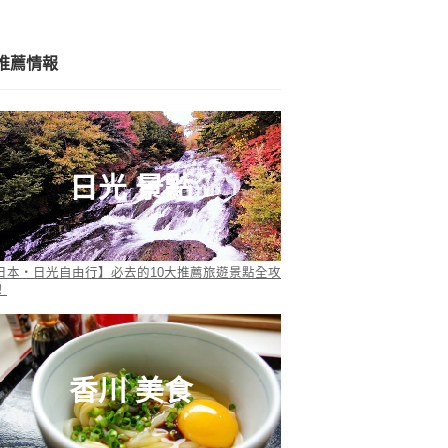
推薦情報
日光 景點
日本・日光自由行】必去的10大推薦旅遊景點全攻
！
香川 美食