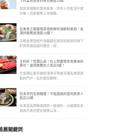
下的當地美食的有名餐館10選
說到茨城縣的當地美食，許多人可能沒什麼
印象，但是實際上茨城縣...
在美食之鄉盡情享用新鮮的海鮮和美酒！金
澤的推薦居酒屋10選！
古都金澤曾經作為戰國名將前田家族的城下
町而有過昌盛的歷史，這...
主料好！性價比高！在上野盡情享用美味的
壽司！值得推薦的人氣店8選！
它是通往東京樹和淺草寺等東京著名旅遊景
點的門戶，此外還有動物...
松本市的名物精選！不能錯過的當地美食人
氣店10選
松本是長野縣南部的一座城市，以國寶松本
城為代表的歷史建築以及...
推薦關鍵詞