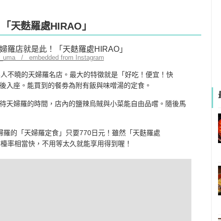
「天麩羅處HIRAO」
u_uma / embedded from Instagram
知無人不曉的天婦羅名店。最大的特徵就是「好吃！便宜！快
後入座。能買到的餐劵為附有飯與味噌湯的定食。
待天婦羅的時間，店內的鹽辣烏賊與小菜能自由品嚐。隨後馬
婦羅的「天婦羅定食」只要770日元！雖然「天麩羅處
翻檯率相當快，不用等太久就能享用得到喔！