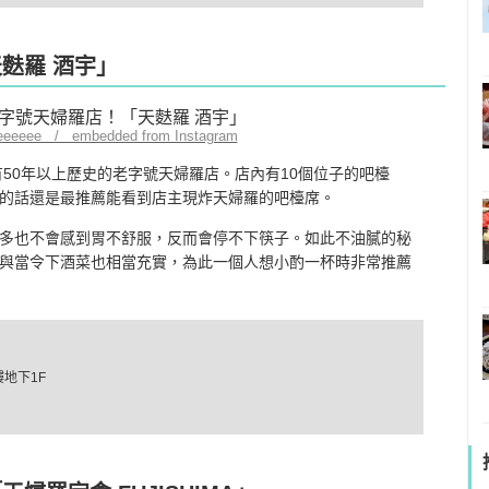
天麩羅 酒宇」
eeeeeee / embedded from Instagram
50年以上歷史的老字號天婦羅店。店內有10個位子的吧檯
的話還是最推薦能看到店主現炸天婦羅的吧檯席。
多也不會感到胃不舒服，反而會停不下筷子。如此不油膩的秘
與當令下酒菜也相當充實，為此一個人想小酌一杯時非常推薦
樓地下1F