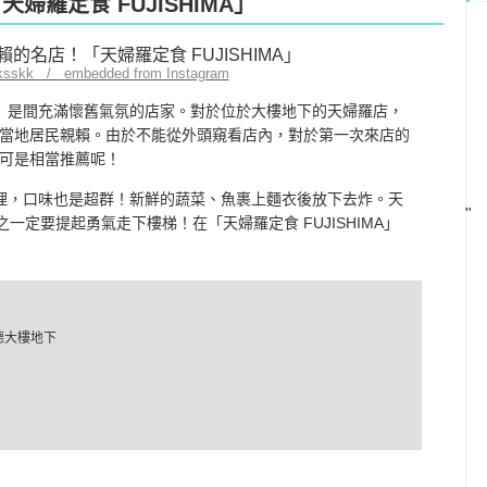
婦羅定食 FUJISHIMA」
.ksskk / embedded from Instagram
IMA」是間充滿懷舊氣氛的店家。對於位於大樓地下的天婦羅店，
當地居民親賴。由於不能從外頭窺看店內，對於第一次來店的
可是相當推薦呢！
供的料理，口味也是超群！新鮮的蔬菜、魚裹上麵衣後放下去炸。天
"
一定要提起勇氣走下樓梯！在「天婦羅定食 FUJISHIMA」
德大樓地下