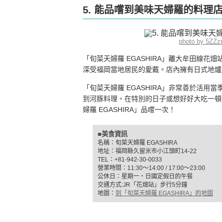
5. 能品嚐到美味天婦羅的料理店
photo by 5ZZz
「旬菜天婦羅 EGASHIRA」離大牟田線
深受福岡當地居民的愛戴。店內擁有日式地爐
「旬菜天婦羅 EGASHIRA」非常善於活
到河豚料理。在特別的日子或想好好大吃一頓
婦羅 EGASHIRA」品嚐一次！
■美食資訊
名稱：旬菜天婦羅 EGASHIRA
地址：福岡縣久留米市小江頭町14-22
TEL：+81-942-30-0033
營業時間：11:30〜14:00 / 17:00〜23:00
公休日：星期一‧日國定假日的午餐
交通方式:JR「花畑站」步行5分鐘
地圖：
到「旬菜天婦羅 EGASHIRA」的地圖