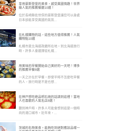
享用豪斯登堡的美食，感受異國情趣！世界
級人氣的推薦餐廳10選！
位於長崎縣佐世保的豪斯登堡讓您可以身處
日本卻能享受異國的氣氛...
在札幌購物的話，這些地方值得推薦！人氣
購物點10選
札幌市是北海道政廳所在地。到北海道旅行
時，許多人會選擇從札幌...
用美味的早餐開始自己美好的一天吧！博多
的推薦早餐8選
一天之計在於早餐。即使平時不怎麼吃早餐
的人，旅行時是不是也想...
在神戸想吃絶品明石焼的話請到這裡！當地
人也喜歡的人氣名店8選！
聽到神戶時，許多人可能會想到這是一個時
尚的港口城市。近年來，...
茨城的名物美食。能夠吃到絕對應該品嚐一