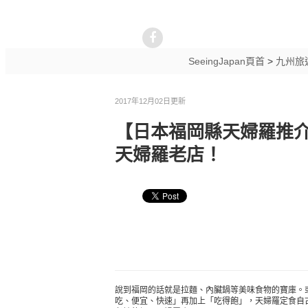
SeeingJapan頁首
>
九州旅
2017年12月02日更新
【日本福岡縣天婦羅推介
天婦羅老店！
說到福岡的話就是拉麵、內臟鍋等美味食物的寶庫。
吃、便宜、快速」再加上「吃得飽」，天婦羅定食自