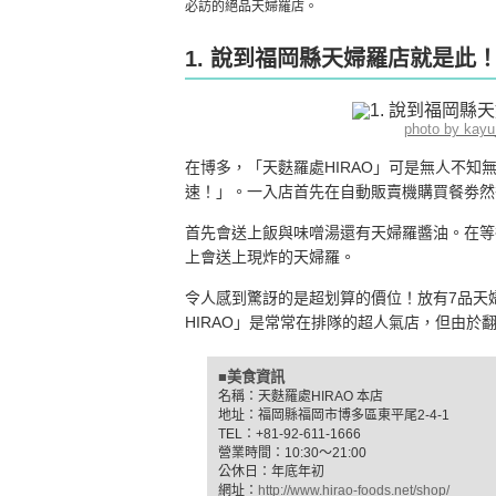
必訪的絕品天婦羅店。
1. 說到福岡縣天婦羅店就是此！
photo by kay
在博多，「天麩羅處HIRAO」可是無人不
速！」。一入店首先在自動販賣機購買餐劵然
首先會送上飯與味噌湯還有天婦羅醬油。在等
上會送上現炸的天婦羅。
令人感到驚訝的是超划算的價位！放有7品天
HIRAO」是常常在排隊的超人氣店，但由於
■美食資訊
名稱：天麩羅處HIRAO 本店
地址：福岡縣福岡市博多區東平尾2-4-1
TEL：+81-92-611-1666
營業時間：10:30〜21:00
公休日：年底年初
網址：
http://www.hirao-foods.net/shop/