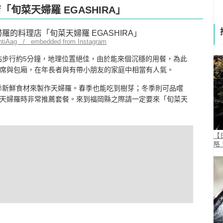
「旬菜天婦羅 EGASHIRA」
ntiAag / embedded from Instagram
花畑站步行約5分鐘，地理位置絕佳，由於能來個沉穩的用餐，為此
席與包廂，在年長者與有帶小朋友的家庭中相當有人氣。
用當季新鮮食材來製作天婦羅。春季也能吃到樹芽；冬季則可品嚐
天婦羅時非常推薦套餐。來到福岡縣之際請一定要來「旬菜天
【
略