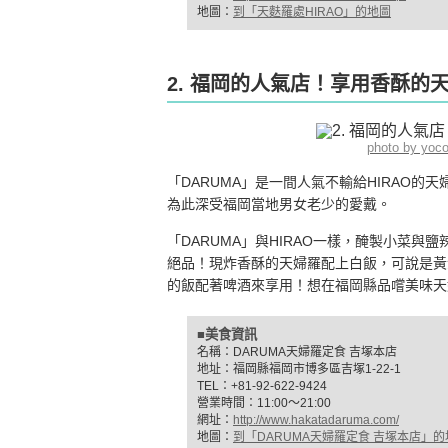
地圖：
到「天麩羅處HIRAO」的地圖
2. 福岡的人氣店！享用香酥的天
photo by yoc
「DARUMA」是一間人氣不輸給HIRAO
為此深受福岡當地男女老少的愛戴。
「DARUMA」與HIRAO一樣，醃製小菜
絕品！現炸香酥的天婦羅配上白飯，可說是黃
的飯配著啤酒來享用！想在福岡縣品嚐美味天婦
■美食資訊
名稱：DARUMA天婦羅定食 吉塚本店
地址：福岡縣福岡市博多區吉塚1-22-1
TEL：+81-92-622-9424
營業時間：11:00〜21:00
網址：
http://www.hakatadaruma.com/
地圖：
到「DARUMA天婦羅定食 吉塚本店」的