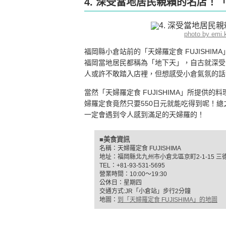
4. 深受當地居民親賴的名店！「天
photo by emi
福岡縣小倉站前的「天婦羅定食 FUJISH
福岡當地居民都稱為「地下天」，自古就深受
人或許不敢踏入店裡，但想感受小倉氣氛的話
當然「天婦羅定食 FUJISHIMA」所提
婦羅定食竟然只要550日元就能吃得到呢！總之
一定會遇到令人感到滿足的天婦羅的！
■美食資訊
名稱：天婦羅定食 FUJISHIMA
地址：福岡縣北九州市小倉北區京町2-1-15 三
TEL：+81-93-531-5695
營業時間：10:00〜19:30
公休日：星期四
交通方式:JR「小倉站」步行2分鐘
地圖：
到「天婦羅定食 FUJISHIMA」的地圖