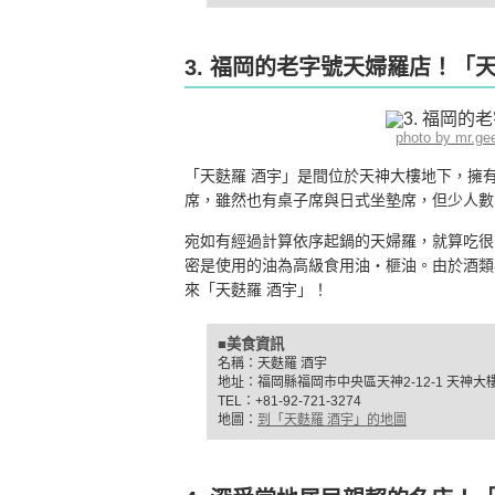
3. 福岡的老字號天婦羅店！「
photo by mr.g
「天麩羅 酒宇」是間位於天神大樓地下，擁有
席，雖然也有桌子席與日式坐墊席，但少人數
宛如有經過計算依序起鍋的天婦羅，就算吃很
密是使用的油為高級食用油‧榧油。由於酒類
來「天麩羅 酒宇」！
■美食資訊
名稱：天麩羅 酒宇
地址：福岡縣福岡市中央區天神2-12-1 天神大
TEL：+81-92-721-3274
地圖：
到「天麩羅 酒宇」的地圖