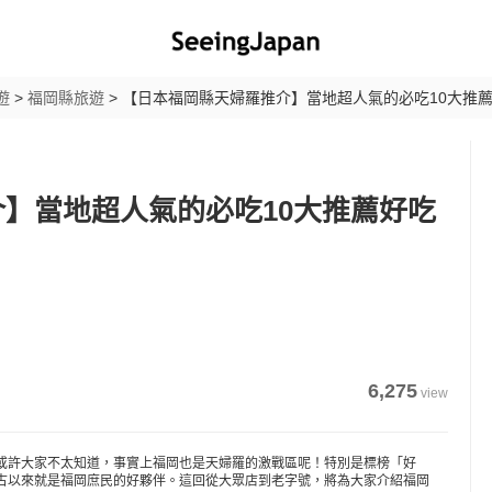
遊
>
福岡縣旅遊
>
【日本福岡縣天婦羅推介】當地超人氣的必吃10大推
】當地超人氣的必吃10大推薦好吃
6,275
view
或許大家不太知道，事實上福岡也是天婦羅的激戰區呢！特別是標榜「好
古以來就是福岡庶民的好夥伴。這回從大眾店到老字號，將為大家介紹福岡