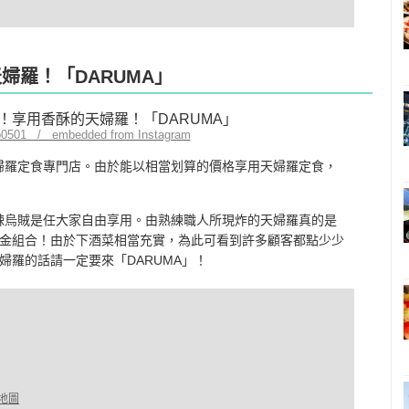
婦羅！「DARUMA」
o0501 / embedded from Instagram
的天婦羅定食專門店。由於能以相當划算的價格享用天婦羅定食，
與鹽辣烏賊是任大家自由享用。由熟練職人所現炸的天婦羅真的是
金組合！由於下酒菜相當充實，為此可看到許多顧客都點少少
羅的話請一定要來「DARUMA」！
地圖