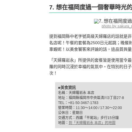
7. 想在福岡度過一個奢華時光
photo by sakura
提到福岡縣中老字號高級天婦羅店的話就是非
名店呢！午餐的套餐為2500日元起跳；晚餐
車蝦呢！以美食饕客來評論的話，這品質與量
「天婦羅岩永」所提供的套餐皆是使用當令最
羅的同時沉浸於幸福的氣氛中。在特別的日子
次！
■美食資訊
名稱：天婦羅岩永 本店
地址：福岡縣福岡市中央區清川3丁目27-8
TEL：+81-50-3467-1783
營業時間：11:30〜14:00 / 17:30〜22:00
公休日：星期日
交通方式：西鐵「平尾站」步行15分鐘
地圖：
到「天婦羅岩永 本店」的地圖