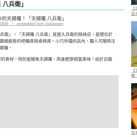
羅 八兵衛」
【
全
ed0406 / embedded from Instagram
久兵衛」。「天婦羅 八兵衛」就是久兵衛的姊妹店，是間位於
圍繞廚房的吧檯席與桌椅席。小巧玲瓏的店內，職人可隨時注
婦羅。
鮮的食材，特別是鯖魚天婦羅，肉身肥厚相當美味！由於白飯
【
略
日