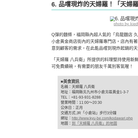
6. 品嚐現炸的天婦羅！「天婦
photo by ki
Q彈的麵條，福岡縣內超人氣的「烏龍麵店 
小倉黃金商店街內的天婦羅專門店。店內有著
意到顧客的需求，在此能品嚐到現炸起鍋的天
「天婦羅 八兵衛」所提供的料理堅持使用新
可免費續碗，有需要的朋友千萬別客氣喔！
■美食資訊
名稱：天婦羅 八兵衛
地址：福岡縣北九州市小倉北區黃金1-3-7
TEL：+81-93-931-8288
營業時間：11:00〜20:30
公休日：正月
交通方式:JR「小倉站」步行3分鐘
網址：
http://www.kyu-be.com/kodawari.php
地圖：
到「天婦羅 八兵衛」的地圖