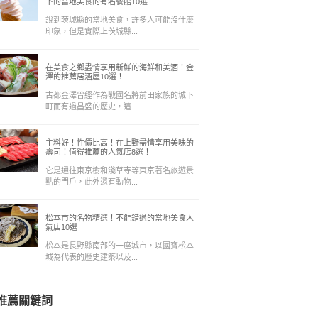
下的當地美食的有名餐館10選
說到茨城縣的當地美食，許多人可能沒什麼
印象，但是實際上茨城縣...
在美食之鄉盡情享用新鮮的海鮮和美酒！金
澤的推薦居酒屋10選！
古都金澤曾經作為戰國名將前田家族的城下
町而有過昌盛的歷史，這...
主料好！性價比高！在上野盡情享用美味的
壽司！值得推薦的人氣店8選！
它是通往東京樹和淺草寺等東京著名旅遊景
點的門戶，此外還有動物...
松本市的名物精選！不能錯過的當地美食人
氣店10選
松本是長野縣南部的一座城市，以國寶松本
城為代表的歷史建築以及...
推薦關鍵詞