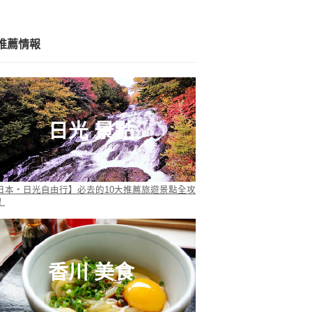
推薦情報
日光 景點
日本・日光自由行】必去的10大推薦旅遊景點全攻
！
香川 美食