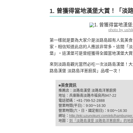
1. 曾獲得當地漢堡大賞！「淡
photo by ush
第一樣就是要為大家介是淡路島超有人氣美食
家，相信知道此店的人應該非常多。這間「淡
堡」。這漢堡可是曾經獲得全國當地漢堡大賞
來到淡路島觀光當然必吃一次淡路島漢堡！大
路島漢堡 淡路島洋蔥廚房」品嚐一次！
■美食資訊
推薦店：淡路島漢堡 淡路島洋蔥廚房
地址：兵庫縣南淡路市福良丙947-22
電話號碼：+81-799-52-2888
營業時間(平日)：9:00〜16:30
營業時間(六‧日‧國定假日)：9:00〜16:30
網址：
http://eki.uzunokuni.com/etc/hamburger
地圖：
到「淡路島漢堡 淡路島洋蔥廚房」的地