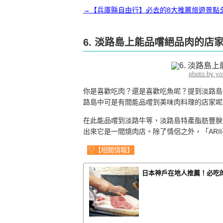
→【兵庫縣自由行】必去的8大推薦旅遊景點
6. 淡路島上能品嚐絕品肉的店家
photo by y
你是喜歡吃肉？還是喜歡吃魚呢？提到淡路島
路島中可是有間能品嚐到美味肉料理的店家呢！
在此能品嚐到淡路牛等，淡路島特產脂肪豐腴
出來它是一間燒肉店。除了情侶之外，「AR
▽【相關情報】
日本神戶在地人推薦！必吃