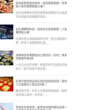
享用豪斯登堡的美食，感受異國情趣！世界
級人氣的推薦餐廳10選！
位於長崎縣佐世保的豪斯登堡讓您可以身處
日本卻能享受異國的氣氛...
在札幌購物的話，這些地方值得推薦！人氣
購物點10選
札幌市是北海道政廳所在地。到北海道旅行
時，許多人會選擇從札幌...
用美味的早餐開始自己美好的一天吧！博多
的推薦早餐8選
一天之計在於早餐。即使平時不怎麼吃早餐
的人，旅行時是不是也想...
在神戸想吃絶品明石焼的話請到這裡！當地
人也喜歡的人氣名店8選！
聽到神戶時，許多人可能會想到這是一個時
尚的港口城市。近年來，...
茨城的名物美食。能夠吃到絕對應該品嚐一