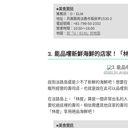
■美食資訊
推薦店：G‧ELM
地址：兵庫縣南淡路市福良甲1530-2
電話號碼：+81-799-50-2332
營業時間：10:00〜18:00
地圖：
到「G‧ELM」的地圖
3. 能品嚐新鮮海鮮的店家！「
photo by aya
說到淡路島還是少不了新鮮的海鮮吧！想要在
販所經營的壽司店。也就是說在此可以品嚐到
在淡路島上，「林屋」算是一間非常出名的人
要吃過這裡的壽司，相信周遭其他店家的壽司
「林屋」享用絕品海鮮吧！
■美食資訊