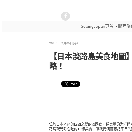
SeeingJapan頁首
>
關西旅
2018年02月05日更新
【日本淡路島美食地圖】
略！
位於日本本州與四國之間的淡路島，從美麗的海洋開
路島觀光時必吃的10樣美食！讓我們偶爾忘記平日