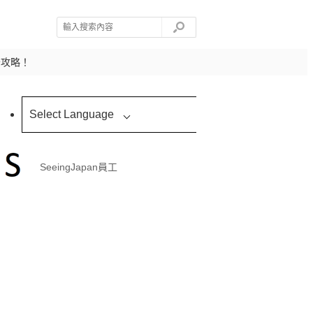
全攻略！
Select Language
SeeingJapan員工