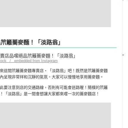
品笊籬蕎麥麵！「淡路翁」
"
orock / embedded from Instagram
來這間笊籬蕎麥麵專賣店‧「淡路翁」吧！既然是笊籬蕎麥麵
內呈現非常祥和沉靜的氣氛，大家可以慢慢地享用蕎麥麵。
此要注意到店的交通路線，否則有可能會迷路喔！簡樸的笊籬
！「淡路翁」是一間會想讓大家都來嚐一次的蕎麥麵店！