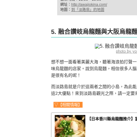
網址：
http://awajiokina.com/
地圖：
到「淡路翁」的地圖
5. 融合讚岐烏龍麵與大阪烏龍麵
photo by y
想不想一面看著美麗大海，聽著海浪拍打聲一
味烏龍麵的店家。說到烏龍麵，相信很多人腦
是很有名的呢！
而淡路島就是介於這兩者之間的小島，為此能
這2大優點！來到淡路島觀光之際，請一定要來
▽【相關情報】
【日本香川縣烏龍麵推介】