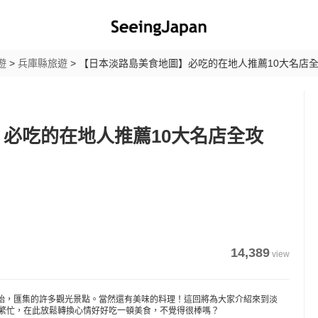
遊
>
兵庫縣旅遊
>
【日本淡路島美食地圖】必吃的在地人推薦10大名店
必吃的在地人推薦10大名店全攻
14,389
view
始，匯集的許多觀光景點。當然還有美味的料理！這回將為大家介紹來到淡
的繁忙，在此放鬆轉換心情好好吃一頓美食，不覺得很棒嗎？