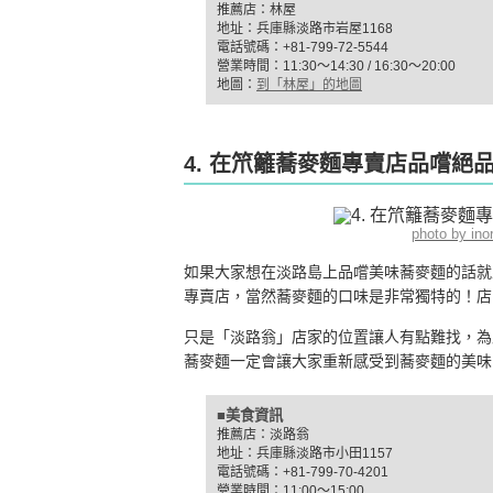
推薦店：林屋
地址：兵庫縣淡路市岩屋1168
電話號碼：+81-799-72-5544
營業時間：11:30〜14:30 / 16:30〜20:00
地圖：
到「林屋」的地圖
4. 在笊籬蕎麥麵專賣店品嚐絕
photo by in
如果大家想在淡路島上品嚐美味蕎麥麵的話就
專賣店，當然蕎麥麵的口味是非常獨特的！店
只是「淡路翁」店家的位置讓人有點難找，為
蕎麥麵一定會讓大家重新感受到蕎麥麵的美味
■美食資訊
推薦店：淡路翁
地址：兵庫縣淡路市小田1157
電話號碼：+81-799-70-4201
營業時間：11:00〜15:00