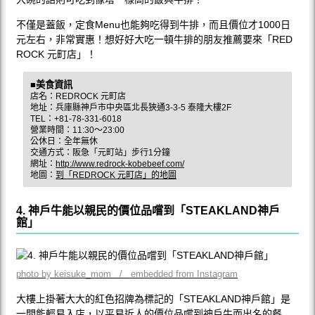
不僅是蓋飯，定食Menu也能夠吃得到牛排，而且價位才1000日
元左右，非常實惠！想好好大吃一頓牛排的朋友推薦要來「RED
ROCK 元町店」！
■美食資訊
店名：REDROCK 元町店
地址：兵庫縣神戶市中央區北長狹通3-3-5 泰隆大樓2F
TEL：+81-78-331-6018
營業時間：11:30〜23:00
公休日：全年無休
交通方式：阪急「元町站」步行1分鐘
網址：
http://www.redrock-kobebeef.com/
地圖：
到「REDROCK 元町店」的地圖
4. 神戶牛能以親民的價位品嚐到「STEAKLAND神戶
館」
photo by keisuke_mom / embedded from Instagram
大樓上掛著大大的紅色招牌為標記的「STEAKLAND神戶館」是
一間能輕易入店，以平易近人的價位品嚐到神戶牛而出名的餐