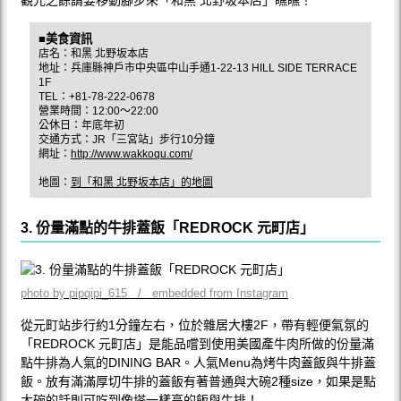
■美食資訊
店名：和黑 北野坂本店
地址：兵庫縣神戶市中央區中山手通1-22-13 HILL SIDE TERRACE
1F
TEL：+81-78-222-0678
營業時間：12:00〜22:00
公休日：年底年初
交通方式：JR「三宮站」步行10分鐘
網址：
http://www.wakkoqu.com/
地圖：
到「和黑 北野坂本店」的地圖
3. 份量滿點的牛排蓋飯「REDROCK 元町店」
photo by pipqipi_615 / embedded from Instagram
從元町站步行約1分鐘左右，位於雜居大樓2F，帶有輕便氣氛的
「REDROCK 元町店」是能品嚐到使用美國產牛肉所做的份量滿
點牛排為人氣的DINING BAR。人氣Menu為烤牛肉蓋飯與牛排蓋
飯。放有滿滿厚切牛排的蓋飯有著普通與大碗2種size，如果是點
大碗的話則可吃到像塔一樣高的飯與牛排！