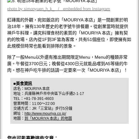
photo by simonyuen_h_k_ / embedded from Instagram
紅磚風的外觀，宛如飯店的「MOURIYA 本店」是一間創業於明
治18年，擁有130年歷史的老字號牛排餐廳。從創業當時就提供
神戶牛料理，講究料理食材的素質的「MOURIYA 本店」擁有契
約的牧場。店內從1F到3F皆為客席，共有51個座位，即使擁有如
此規模但時常也能看到排隊的景象。
除了一般Menu以外還有推出期間限定Menu，Menu的種類非常
廣。午餐從3700日元；晚餐從4300日元就能品嚐到A5等級的牛
肉。想在神戶吃牛排的話請一定要來一次「MOURIYA 本店」！
■美食資訊
店名：MOURIYA 本店
地址：兵庫縣神戶市中央區下山手通2-1-17
TEL：+81-78-391-4603
營業時間：11:00〜22:00
交通方式：JR「三宮站」步行5分鐘
網址：
http://www.mouriya.co.jp/
地圖：
到「MOURIYA 本店」的地圖
您也可能喜歡這些文章：