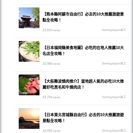
【熊本縣阿蘇市自由行】必去的10大推薦旅遊景
點全攻略！
23,910
SeeingJapan員工
views
【日本福岡縣美食地圖】必吃的在地人推薦10大
名店全攻略！
10,986
SeeingJapan員工
views
【大阪難波燒肉推介】當地超人氣的必吃10大推
薦好吃黑毛和牛燒肉店！
24,704
SeeingJapan員工
views
【日本東北宮城縣自由行】必去的10大推薦旅遊
景點全攻略！
18,092
SeeingJapan員工
views