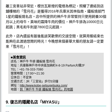
離三宮車站非常近，模仿瓦斯燈的電燈為標記，照耀了連結到店
舖樓梯的「雪月花」是獲得2016年兵庫米其林指南‧鐵板燒部門
1星的鐵板燒名店。店中所提供的神戶牛非常堅持只使用飼養30個
月以上的母牛。美味的霜降牛肉的價位，神戶牛排為10000日元
起跳；黑毛和牛則是7800日元起跳。
此外，店內還設有飯後能談笑歡樂的交誼空間，就算用餐結束也
能夠在此渡過悠閒的時光！今晚想來個豪華大餐的朋友請一定要
來「雪月花」！
■美食資訊
店名：神戶牛 牛排 鐵板燒 雪月花
地址：兵庫縣神戶市中央區加納町4-8-19 Parfum大樓2F
TEL：+81-78-333-7080
營業時間：17:00〜21:30
公休日：不定休
交通方式：JR「三宮站」步行5分鐘
網址：
http://www.kobe-setsugetsuka.com/
地圖：
到「神戶牛 牛排 鐵板燒 雪月花」的地圖
9. 復古的隱藏名店「MIYASU」