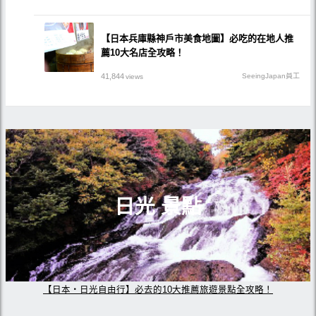
【日本兵庫縣神戶市美食地圖】必吃的在地人推
薦10大名店全攻略！
41,844
SeeingJapan員工
views
日光 景點
【日本・日光自由行】必去的10大推薦旅遊景點全攻略！