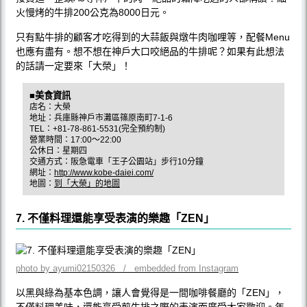
火慢烤的牛排200公克為8000日元。
只有點牛排的顧客才吃得到的大蒜飯與燉牛肉咖哩等，配餐Menu
也應有盡有。想不想在神戶大口咬絕品的牛排呢？如果有此想法
的話請一定要來「大榮」！
■美食資訊
店名：大榮
地址：兵庫縣神戶市灘區篠原南町7-1-6
TEL：+81-78-861-5531(完全預約制)
營業時間：17:00〜22:00
公休日：星期四
交通方式：阪急電車「王子公園站」步行10分鐘
網址：
http://www.kobe-daiei.com/
地圖：
到「大榮」的地圖
7. 不僅料理還能享受表演的樂趣「ZEN」
photo by ayumi02150326 / embedded from Instagram
以黑與綠為基本色調，讓人會覺得是一間咖啡餐廳的「ZEN」，
不僅料理美味，還能享受煎牛排之際的表演而廣受大家歡迎。年