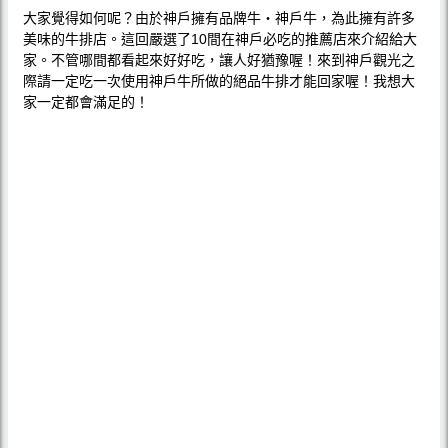
大家覺得如何呢？由於神戶擁有品牌牛‧神戶牛，為此擁有許多
美味的牛排店。這回嚴選了10間在神戶必吃的推薦店來介紹給大
家。不管哪間都看起來好好吃，讓人好猶豫喔！來到神戶觀光之
際請一定吃一次使用神戶牛所做的絕品牛排才能回家喔！我想大
家一定都會滿足的！