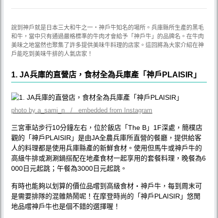
說到神戶就是日本三大和牛之一‧神戶牛知名的場所。兵庫縣所生產的黑毛
和牛，當中只有通過嚴格標準的牛肉才會給予「神戶牛」的品牌名。在牛肉
美味之地當然也聚集了許多提供美味牛料理的店家。這回將為大家介紹在神
戶能吃到美味牛排的人氣店家！
1. JA兵庫的直營店，食材全為兵庫產「神戶PLAISIR」
photo by a_sami_n / embedded from Instagram
三宮車站步行10分鐘左右，位於飯店「The B」1F深處，簡樸店
觀的「神戶PLAISIR」是由JA全農兵庫所直營的餐廳，提供給客
人的料理都是使用兵庫縣產的新鮮食材。使用但馬牛或神戶牛的
高級牛排或涮涮鍋搭配在地產食材一起享用的套餐料理，晚餐為6
000日元起跳；午餐為3000日元起跳。
有時也能夠以划算的價位品嚐到高級食材‧神戶牛，每到周末可
是需要排隊的混雜熱鬧呢！在摩登時尚的「神戶PLAISIR」悠閒
地品嚐神戶牛也是個不錯的選擇喔！