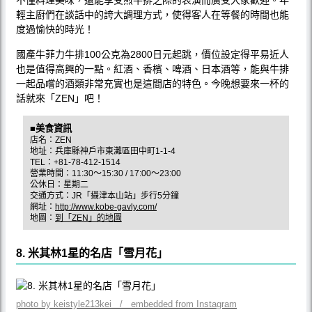
輕主廚們在談話中的誇大調理方式，使得客人在等餐的時間也能
度過愉快的時光！
國產牛菲力牛排100公克為2800日元起跳，價位設定得平易近人
也是值得高興的一點。紅酒、香檳、啤酒、日本酒等，能與牛排
一起品嚐的酒類非常充實也是這間店的特色。今晚想要來一杯的
話就來「ZEN」吧！
■美食資訊
店名：ZEN
地址：兵庫縣神戶市東灘區田中町1-1-4
TEL：+81-78-412-1514
營業時間：11:30〜15:30 / 17:00〜23:00
公休日：星期二
交通方式：JR「攝津本山站」步行5分鐘
網址：
http://www.kobe-gavly.com/
地圖：
到「ZEN」的地圖
8. 米其林1星的名店「雪月花」
photo by keistyle213kei / embedded from Instagram