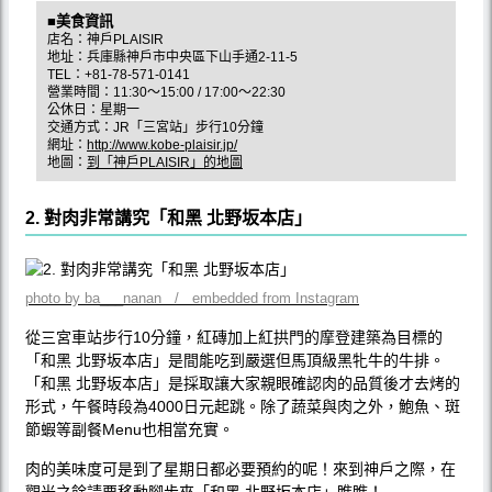
■美食資訊
店名：神戶PLAISIR
地址：兵庫縣神戶市中央區下山手通2-11-5
TEL：+81-78-571-0141
營業時間：11:30〜15:00 / 17:00〜22:30
公休日：星期一
交通方式：JR「三宮站」步行10分鐘
網址：
http://www.kobe-plaisir.jp/
地圖：
到「神戶PLAISIR」的地圖
2. 對肉非常講究「和黑 北野坂本店」
photo by ba___nanan / embedded from Instagram
從三宮車站步行10分鐘，紅磚加上紅拱門的摩登建築為目標的
「和黑 北野坂本店」是間能吃到嚴選但馬頂級黑牝牛的牛排。
「和黑 北野坂本店」是採取讓大家親眼確認肉的品質後才去烤的
形式，午餐時段為4000日元起跳。除了蔬菜與肉之外，鮑魚、斑
節蝦等副餐Menu也相當充實。
肉的美味度可是到了星期日都必要預約的呢！來到神戶之際，在
觀光之餘請要移動腳步來「和黑 北野坂本店」瞧瞧！