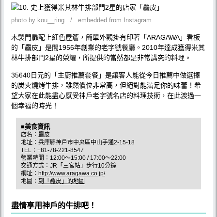
photo by kou__ring / embedded from Instagram
木製門扉配上紅色屋簷，簡單外觀掛有印著「ARAGAWA」看板
的「麤皮」是間1956年創業的老字號餐廳。2010年達成獲得米其
林牛排部門2星的榮耀，所提供的當然都是非常講究的料理。
35640日元的「主廚推薦套餐」是讓客人能從今日推薦中做選擇
的炭火燒烤牛排，雖然價位非常高，但絕對能滿足你的味蕾！希
望大家在此能盡心感受神戶老字號名店的料理技術，在此渡過一
個幸福的時光！
■美食資訊
店名：麤皮
地址：兵庫縣神戶市中央區中山手通2-15-18
TEL：+81-78-221-8547
營業時間：12:00〜15:00 / 17:00〜22:00
交通方式：JR「三宮站」步行10分鐘
網址：
http://www.aragawa.co.jp/
地圖：
到「麤皮」的地圖
盡情享用神戶的牛排吧！