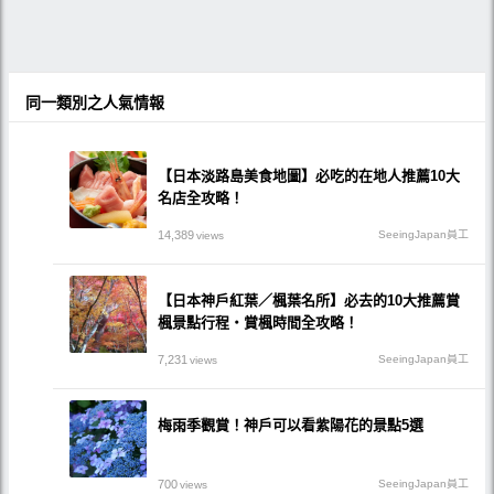
同一類別之人氣情報
【日本淡路島美食地圖】必吃的在地人推薦10大
名店全攻略！
14,389
SeeingJapan員工
views
【日本神戶紅葉／楓葉名所】必去的10大推薦賞
楓景點行程・賞楓時間全攻略！
7,231
SeeingJapan員工
views
梅雨季觀賞！神戶可以看紫陽花的景點5選
700
SeeingJapan員工
views