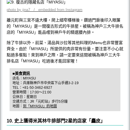
photo by jjna7 / embedded from Instagram
離元町與三宮不遠大樓，爬上細窄樓梯後，鑽過門扉後印入眼簾
的「MIYASU」是一間復古形式的牛排屋。被稱為神戶三大牛排名
店的「MIYASU」能品嚐到神戶牛的精選腰內排。
除了牛排以外，前菜、湯品與沙拉等其他料理的Menu也非常豐富
齊全。由於「MIYASU」所提供的肉非常有份量，要注意不小心就
點過多餐點！來到神戶之際，請一定要來這間被稱為神戶三大牛
排名店「MIYASU」吃過後才能回家喔！
■美食資訊
店名：MIYASU
地址：兵庫縣神戶市中央區下山手通3-2-19
TEL：+81-50-3462-6927
營業時間：17:00〜21:00
公休日：星期日
交通方式：JR「元町站」步行5分鐘
地圖：
到「MIYASU」的地圖
10. 史上獲得米其林牛排部門2星的店家「麤皮」