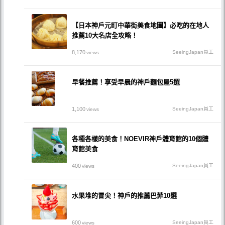
【日本神戶元町中華街美食地圖】必吃的在地人
推薦10大名店全攻略！
8,170
SeeingJapan員工
views
早餐推薦！享受早晨的神戶麵包屋5選
1,100
SeeingJapan員工
views
各種各樣的美食！NOEVIR神戶體育館的10個體
育館美食
400
SeeingJapan員工
views
水果堆的冒尖！神戶的推薦巴菲10選
600
SeeingJapan員工
views