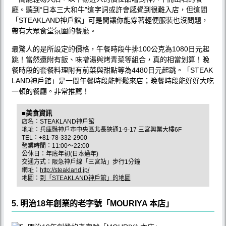
廳。聽到“日本三大和牛”這字詞或許會感覺到很難入店，但這間
「STEAKLAND神戶館」可是間讓你能穿著輕便服裝也沒問題，
帶有大眾食堂氛圍的餐廳。
最驚人的是所設定的價格，午餐時段牛排100公克為1080日元起
跳！當然還附有飯、味噌湯與烤青菜等組合，真的相當划算！晚
餐時段的套餐料理附有前菜與甜點等為4480日元起跳。「STEAK
LAND神戶館」是一間午餐時段能輕鬆來店；晚餐時段能好好大吃
一頓的餐廳。非常推薦！
■美食資訊
店名：STEAKLAND神戶館
地址：兵庫縣神戶市中央區北長狹通1-9-17 三宮興業大樓6F
TEL：+81-78-332-2900
營業時間：11:00〜22:00
公休日：年底年初(日本過年)
交通方式：阪急神戶線「三宮站」步行1分鐘
網址：
http://steakland.jp/
地圖：
到「STEAKLAND神戶館」的地圖
5. 明治18年創業的老字號「MOURIYA 本店」