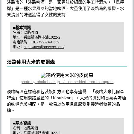
淡路市的「淡路啤酒」是一家專注於細節的手工啤酒坊。「島檸
檬」是一種水果風味的當地啤酒，大量使用了淡路島的檸檬。水
果清淡的味道獲得了女性的支持。
■基本資訊
名稱：淡路啤酒
地址：兵庫縣淡路市浦1022-2
電話號碼：+81-799-74-0339
網址：
https://awajibrewery.com/
淡路使用大米的皮爾森
photo by obakebeer_jp / embedded from Instagram
淡路啤酒在標籤和包裝設計方面也享有盛譽。「淡路大米比爾森
啤酒」使用淡路島產的「Kinuhikari」，大米的微甜和香氣與啤酒
的味道完美相配。是一款易於飲用且能感受到製造者執著的品
牌。
■基本資訊
名稱：淡路啤酒
地址：兵庫県淡路市浦1022-2