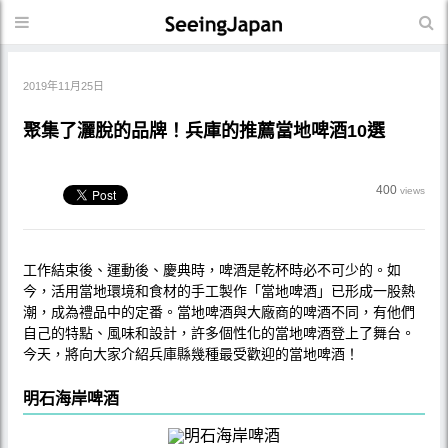
SeeingJapan員工
2019年11月25日
聚集了灑脫的品牌！兵庫的推薦當地啤酒10選
400
views
工作結束後、運動後、慶典時，啤酒是乾杯時必不可少的。如
今，活用當地環境和食材的手工製作「當地啤酒」已形成一股熱
潮，成為禮品中的定番。當地啤酒與大廠商的啤酒不同，有他們
自己的特點、風味和設計，許多個性化的當地啤酒登上了舞台。
今天，將向大家介紹兵庫縣幾種最受歡迎的當地啤酒！
明石海岸啤酒