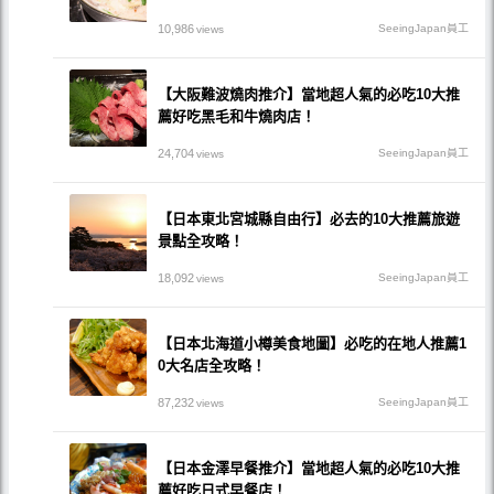
10,986
SeeingJapan員工
views
【大阪難波燒肉推介】當地超人氣的必吃10大推
薦好吃黑毛和牛燒肉店！
24,704
SeeingJapan員工
views
【日本東北宮城縣自由行】必去的10大推薦旅遊
景點全攻略！
18,092
SeeingJapan員工
views
【日本北海道小樽美食地圖】必吃的在地人推薦1
0大名店全攻略！
87,232
SeeingJapan員工
views
【日本金澤早餐推介】當地超人氣的必吃10大推
薦好吃日式早餐店！