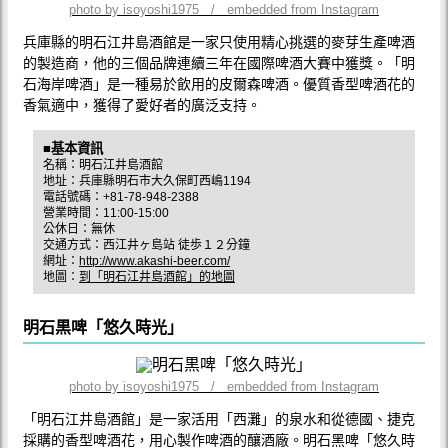
photo by isoyoshi1975 / embedded from Instagram
兵庫縣的明石江井島酒館是一家只使用精心挑選的麥芽生產啤酒
的製造商，他的三個品牌連續三年在國際啤酒大賽中獲獎。「明
石海岸啤酒」是一種易於飲用的皮爾森啤酒。優質香型啤酒花的
香氣適中，獲得了愛好者的廣泛支持。
■基本資訊
名稱：明石江井島酒館
地址：兵庫縣明石市大久保町西嶋1194
電話號碼：+81-78-948-2388
營業時間：11:00-15:00
公休日：無休
交通方式：西江井ヶ島站 徒歩１２分鐘
網址：
http://www.akashi-beer.com/
地圖：
到「明石江井島酒館」的地圖
明石黒啤「悠久時光」
photo by isoyoshi1975 / embedded from Instagram
「明石江井島酒館」是一家活用「西灘」的泉水和從德國、捷克
採購的香型啤酒花，用心製作啤酒的釀酒廠。明石黑啤「悠久時