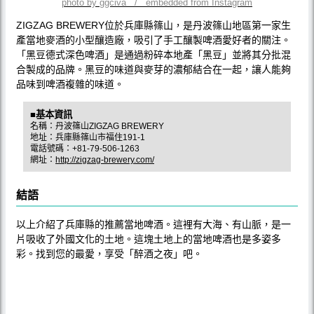
photo by ggciva / embedded from Instagram
ZIGZAG BREWERY位於兵庫縣篠山，是丹波篠山地區第一家生
產當地麥酒的小型釀造廠，吸引了手工釀製啤酒愛好者的關注。
「黑豆德式深色啤酒」是通過粉碎本地產「黑豆」並將其分批混
合製成的品牌。黑豆的味道與麥芽的濃郁結合在一起，讓人能夠
品味到啤酒複雜的味道。
■基本資訊
名稱：丹波篠山ZIGZAG BREWERY
地址：兵庫縣篠山市福住191-1
電話號碼：+81-79-506-1263
網址：
http://zigzag-brewery.com/
結語
以上介紹了兵庫縣的推薦當地啤酒。這裡有大海、有山脈，是一
片吸收了外國文化的土地。這塊土地上的當地啤酒也是多姿多
彩。找到您的最愛，享受「醉酒之夜」吧。