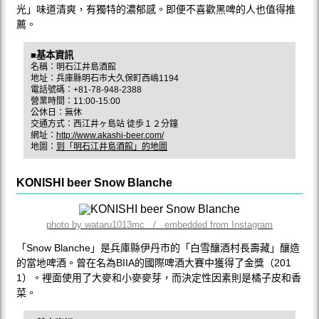
光」味道清爽，有獨特的濃郁感。即便不喜歡黑啤的人也值得推
薦。
■基本資訊
名稱：明石江井島酒館
地址：兵庫縣明石市大久保町西嶋1194
電話號碼：+81-78-948-2388
營業時間：11:00-15:00
公休日：無休
交通方式：西江井ヶ島站 徒歩１２分鐘
網址：
http://www.akashi-beer.com/
地圖：
到「明石江井島酒館」的地圖
KONISHI beer Snow Blanche
photo by wataru1013mc / embedded from Instagram
「Snow Blanche」是兵庫縣伊丹市的「白雪釀酒村長壽藏」釀造
的當地啤酒。曾在名為BIIA的國際啤酒大賽中獲得了金獎（201
1）。裡面使用了大麥和小麥麥芽，而決定性因素則是橘子皮和香
菜。