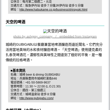
公休日：每月第二個週二，元旦
交通方式：阪急伊丹站 徒歩７分鐘JR伊丹站 徒歩５分鐘
網址：
http://www.hatsukame.co.jp/business/shirayuki.html
天空的啤酒
photo by ashgrey_company / embedded from Instagram
城崎的GUBIGABU以餐廳兼當地啤酒釀造而遠近聞名。它們充分
活用當地美味的水和食材釀造啤酒。「天空啤酒」使用捷克產的
扎泰茨啤酒花，濃郁性與美味性之間達到了極好的平衡，是一種
傳統的拉格啤酒。
■基本資訊
名稱：城崎 beer & dining GUBIGABU
地址：兵庫縣豊岡市城崎町湯島646
電話號碼：+81-50-5869-9637
營業時間：11:30 ～ 22:00 (L.O.21:30)
公休日：週四、第三個週三
交通方式：城崎温泉站 徒歩８分鐘
網址：
http://www.gubigabu.com/