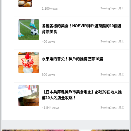
1,100
SeeingJapan員工
views
各種各樣的美食！NOEVIR神戶體育館的10個體
育館美食
400
SeeingJapan員工
views
水果堆的冒尖！神戶的推薦巴菲10選
600
SeeingJapan員工
views
【日本兵庫縣神戶市美食地圖】必吃的在地人推
薦10大名店全攻略！
41,844
SeeingJapan員工
views