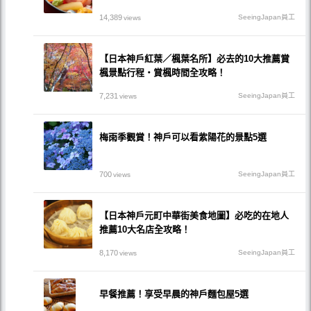
14,389
SeeingJapan員工
views
【日本神戶紅葉／楓葉名所】必去的10大推薦賞
楓景點行程・賞楓時間全攻略！
7,231
SeeingJapan員工
views
梅雨季觀賞！神戶可以看紫陽花的景點5選
700
SeeingJapan員工
views
【日本神戶元町中華街美食地圖】必吃的在地人
推薦10大名店全攻略！
8,170
SeeingJapan員工
views
早餐推薦！享受早晨的神戶麵包屋5選