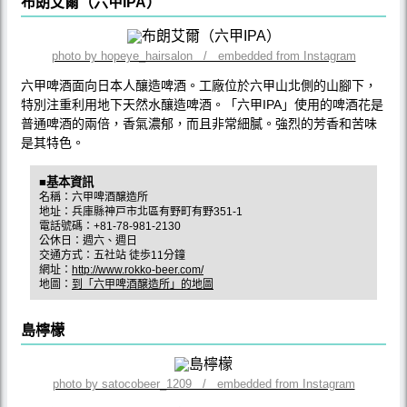
布朗艾爾（六甲IPA）
photo by hopeye_hairsalon / embedded from Instagram
六甲啤酒面向日本人釀造啤酒。工廠位於六甲山北側的山腳下，
特別注重利用地下天然水釀造啤酒。「六甲IPA」使用的啤酒花是
普通啤酒的兩倍，香氣濃郁，而且非常細膩。強烈的芳香和苦味
是其特色。
■基本資訊
名稱：六甲啤酒醸造所
地址：兵庫縣神戸市北區有野町有野351-1
電話號碼：+81-78-981-2130
公休日：週六、週日
交通方式：五社站 徒歩11分鐘
網址：
http://www.rokko-beer.com/
地圖：
到「六甲啤酒醸造所」的地圖
島檸檬
photo by satocobeer_1209 / embedded from Instagram