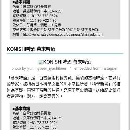
■基本資訊
名稱：白雪釀酒村長壽藏
地址：兵庫縣伊丹市中央3-4-15
電話號碼：+81-72-773-0524
營業時間：11：30～22：30
公休日：每月第二個週二，元旦
交通方式：阪急伊丹站 徒歩７分鐘JR伊丹站 徒歩５分鐘
網址：
http://www.hatsukame.co.jp/business/shirayuki.html
KONISHI啤酒 幕末啤酒
photo by yummybeer_iyashibeer / embedded from Instagram
「幕末啤酒」是「白雪釀酒村長壽藏」釀製的當地啤酒。它以荷
蘭學家、被稱為日本科學之祖的川本幸民所著「科學新書」的描
述為基礎，再現了當時的味道，充滿了歷史情趣。送給歷史愛好
者當禮物，對方一定會高興的。
■基本資訊
名稱：白雪釀酒村長壽藏
地址：兵庫縣伊丹市中央3-4-15
電話號碼：+81-72-773-0524
營業時間：11：30～22：30