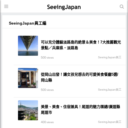
SeeingJapan員工編
可以充分體驗淡路島的絶景＆美食！7大推薦觀光
景點／兵庫県・淡路島
500
SeeingJapan員工
views
從岡山出發！讓女孩兒想去的可愛美食餐廳5選/
岡山縣
500
SeeingJapan員工
views
美景、美食、住宿兼具！尾道的魅力匯總/廣道縣
尾道市
400
SeeingJapan員工
views