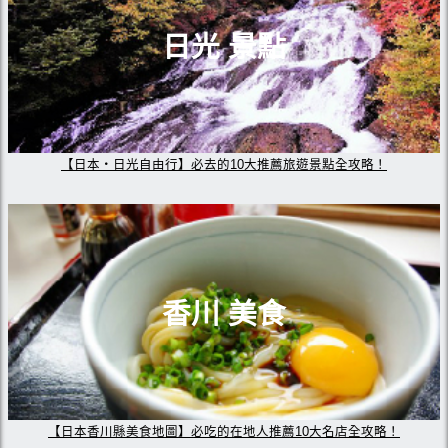
日光 景點
【日本・日光自由行】必去的10大推薦旅遊景點全攻略！
香川 美食
【日本香川縣美食地圖】必吃的在地人推薦10大名店全攻略！