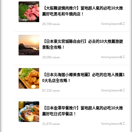
【大阪難波燒肉推介】當地超人氣的必吃10大推
薦好吃黑毛和牛燒肉店！
24,704
SeeingJapan員工
views
【日本東北宮城縣自由行】必去的10大推薦旅遊
景點全攻略！
18,092
SeeingJapan員工
views
【日本北海道小樽美食地圖】必吃的在地人推薦1
0大名店全攻略！
87,232
SeeingJapan員工
views
【日本金澤早餐推介】當地超人氣的必吃10大推
薦好吃日式早餐店！
21,670
SeeingJapan員工
views