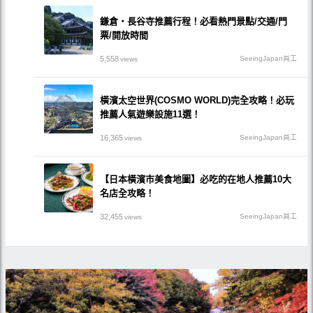
鎌倉・長谷寺推薦行程！必看熱門景點/交通/門
票/開放時間
5,558
SeeingJapan員工
views
橫濱太空世界(COSMO WORLD)完全攻略！必玩
推薦人氣遊樂設施11選！
16,365
SeeingJapan員工
views
【日本橫濱市美食地圖】必吃的在地人推薦10大
名店全攻略！
32,455
SeeingJapan員工
views