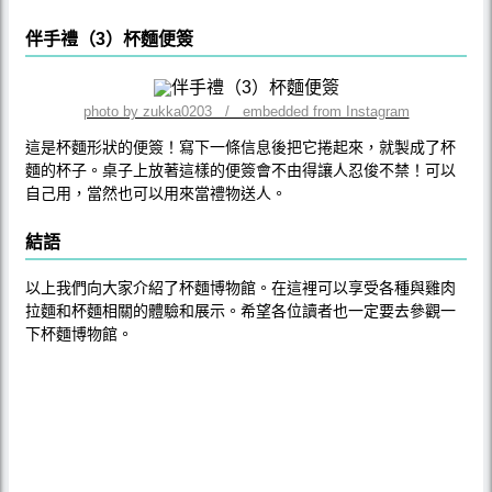
伴手禮（3）杯麵便簽
photo by zukka0203 / embedded from Instagram
這是杯麵形狀的便簽！寫下一條信息後把它捲起來，就製成了杯
麵的杯子。桌子上放著這樣的便簽會不由得讓人忍俊不禁！可以
自己用，當然也可以用來當禮物送人。
結語
以上我們向大家介紹了杯麵博物館。在這裡可以享受各種與雞肉
拉麵和杯麵相關的體驗和展示。希望各位讀者也一定要去參觀一
下杯麵博物館。