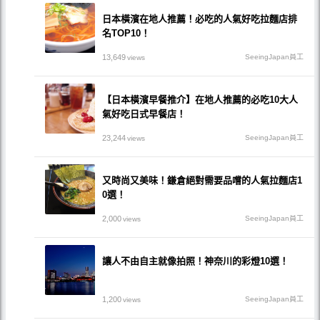
日本橫濱在地人推薦！必吃的人氣好吃拉麵店排
名TOP10！
13,649
SeeingJapan員工
views
【日本橫濱早餐推介】在地人推薦的必吃10大人
氣好吃日式早餐店！
23,244
SeeingJapan員工
views
又時尚又美味！鎌倉絕對需要品嚐的人氣拉麵店1
0選！
2,000
SeeingJapan員工
views
讓人不由自主就像拍照！神奈川的彩燈10選！
1,200
SeeingJapan員工
views