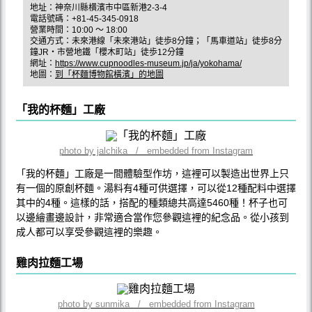
地址：神奈川縣横濱市中區新港2-3-4
電話號碼：+81-45-345-0918
營業時間：10:00 〜 18:00
交通方式：未來港線「未來港站」徒歩8分鐘；「馬車道站」徒歩8分
鐘JR・市營地鐵「櫻木町站」徒歩12分鐘
網址：
https://www.cupnoodles-museum.jp/ja/yokohama/
地圖：
到「杯麵博物館橫濱」的地圖
「我的杯麵」工廠
photo by jalchika / embedded from Instagram
「我的杯麵」工廠是一間體驗型作坊，這裡可以製造出世界上只
有一個的原創杯麵。湯料有4種可供選擇，可以從12種配料中選擇
其中的4種。這樣的話，搭配的種類總共高達5460種！杯子也可
以邊繪畫邊設計，非常適合當作您參觀這裡的紀念品。從小孩到
成人都可以享受參觀這裡的樂趣。
雞肉拉麵工場
photo by sunmika / embedded from Instagram