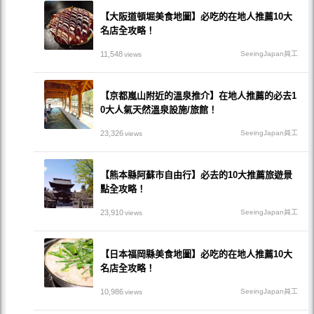
【大阪道頓堀美食地圖】必吃的在地人推薦10大
名店全攻略！
11,548
SeeingJapan員工
views
【京都嵐山附近的溫泉推介】在地人推薦的必去1
0大人氣天然溫泉設施/旅館！
23,326
SeeingJapan員工
views
【熊本縣阿蘇市自由行】必去的10大推薦旅遊景
點全攻略！
23,910
SeeingJapan員工
views
【日本福岡縣美食地圖】必吃的在地人推薦10大
名店全攻略！
10,986
SeeingJapan員工
views