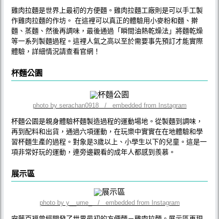
雞肉拉麵是世界上最初的方便麵。雞肉拉麵工廠則是可以手工製
作雞肉拉麵的作坊。 在這裡可以真正的體驗用小麥粉和麵、擀
麵、蒸麵、然後再調味，最後通過「瞬間油熱乾燥法」將麵乾燥
等一系列製麵過程。這裡人氣之高以至於需要事先預訂才能實際
體驗，詳細情況請查看官網！
杯麵公園
photo by serachan0918 / embedded from Instagram
杯麵公園是親身體驗杯麵製造過程的運動場地。從製麵到調味，
再到配料和出貨，通過六項運動，在玩樂中實實在在地體驗和學
習杯麵生產的過程。對象是3歲以上、小學生以下的兒童。這是一
項非常好玩的運動，連旁邊觀看的成年人都感到羨慕。
展示區
photo by y__ume_ / embedded from Instagram
安藤百福曾經開發了世界最初的方便麵－雞肉拉麵。展示區再現