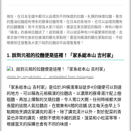
現在，在日本全國中都可以品嚐到不同味道的拉麵。札幌的味噌拉麵，東京
的醬油拉麵還有博多的豚骨拉麵等等。在日本的各地中，也可以品嚐到獨有
的拉麵種類！而今次想為大家介紹的，便是在東京鄰近的縣府，神奈川縣中
「橫濱」的美味拉麵店了！說到橫濱，可以說是神奈川中最繁榮的街道，去
東京旅行時也會前往橫濱的觀光景點吧！要是到橫濱的觀光景點的話，不妨
順便前往接著為大家介紹的拉麵店中品嚐看看喔！
1. 說到元祖的拉麵便是這裡！「家系総本山 吉村家」
photo by miyukitoito / embedded from Instagram
「家系総本山 吉村家」是位於JR橫濱車站徒步4分鐘便可以到達
的地方，可以稱為元祖橫濱的拉麵店。以濃厚的豚骨湯汁配上極
粗麵，再加上燻製的叉燒拉麵，令人胃口大開。任何時候都大排
長龍的這間人氣拉麵店，在關東有6間的店舖.店主每天由早上５
點開始烹調店家講究的湯汁。除了講究湯汁以外，對於配菜的青
菜也非常的講究，絕對不使用冷藏的蔬菜，菠菜和小松菜等等，
根據當天的採購也會有不同的味道。