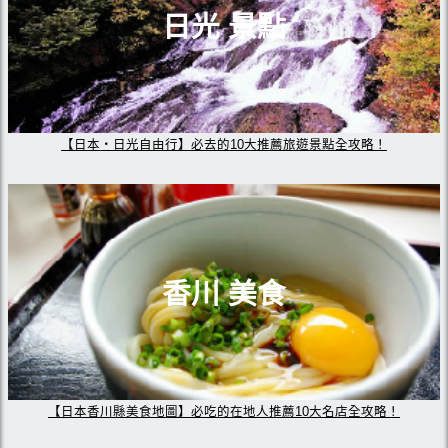
日光 景點
【日本・日光自由行】必去的10大推薦旅遊景點全攻略！
香川 美食
【日本香川縣美食地圖】必吃的在地人推薦10大名店全攻略！