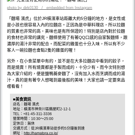
photo by dirk0130 / embedded from Instagram
「麵場 濱虎」位於JR橫濱車站距離大約5分鐘的地方，是女性或
是小孩也很容易入內的拉麵店。正因為是中華料理店，所以拉麵
的質素也非常的高，美味也是有所保證的！特別是店內對於拉麵
的食材也非常的講究，麵條使用了有著QQ口感的自家製麵條，跟
濃厚的湯汁非常的配合。而配菜的雞蛋也十分入味，所以有不少
客人一碗拉麵也會點2隻的雞蛋的喔！
另外，在小食菜單中有的，並不是在大多拉麵店中看到的餃子，
而是燒賣！所有燒賣都是手製而成的，十分少有。而今次特別想
為大家介紹的，便是鹽鴨蕎麥麵了，沒有加入水而烹調而成的湯
汁，真的是有著令人想喝到最後般的美味！大家也請一定要來品
嚐看看！
■美食資訊
店名：麵場 濱虎
地址：橫濱市神奈川區鶴屋町2-12-1
TEL：+81-45-311-3336
營業時間：10:30～25:00
定休日：無休
交通方式：從JR橫濱車站徒歩約5分鐘後到達
網址：
http://hamatora.co.jp/