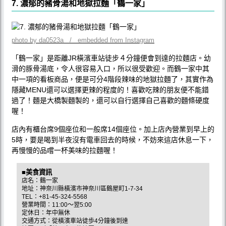
7. 濃郁的豬骨湯和地獄拉麵「鶴一家」
photo by da0523a / embedded from Instagram
「鶴一家」是距離JR橫濱車站徒步４分鐘便會到達的拉麵店。幼
滑的豚骨湯底，令人很容易入口，所以很受歡迎。而鶴一家中其
中一項的看板商品，便是可分4階段辣味的地獄拉麵了，其實作為
隱藏MENU還可以選擇更辣的程度的！喜歡吃辣的朋友便不能錯
過了！麵是大橋製麵製的，還可以自行選擇自己喜歡的麵條硬度
喔！
店內有櫃台席9個座位和一般席14個座位。加上店內營業到早上的
5時，要是喝到半夜沒有電車回去的時候，不妨來這店休息一下，
再慢慢的品嚐一杯美味的拉麵喔！
■美食資訊
店名：鶴一家
地址：神奈川縣橫濱市神奈川區鶴屋町1-7-34
TEL：+81-45-324-5568
營業時間：11:00～翌5:00
定休日：年中無休
交通方式：從橫濱車站徒歩4分鐘後到達