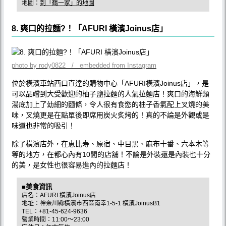
地圖：
到「鶴一家」的地圖
8. 爽口的拉麵?！「AFURI 橫濱Joinus店」
photo by rody0822 / embedded from Instagram
位於橫濱車站西口直達的購物中心「AFURI橫濱Joinus店」，是
可以品嚐到大受歡迎的柚子鹽拉麵的人氣拉麵店！爽口的海鮮類
湯底加上了幼細的麵條，令人很有食慾的柚子香氣配上叉燒的美
味，叉燒更是在點單後即席用炭火炙烤的！真的不論是外觀或是
味道也非常的吸引！
除了橫濱店外，在恵比寿、原宿、中目黒、麻布十番、六本木等
等的地方，在都心內有10間的店舖！不論是外裝還是內裝也十分
的美，是女性也很容易進內的拉麵店！
■美食資訊
店名：AFURI 橫濱Joinus店
地址：神奈川縣橫濱市西區南幸1-5-1 橫濱JoinusB1
TEL：+81-45-624-9636
營業時間：11:00～23:00