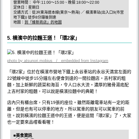
營業時間： 中午:11:00〜15:00、晚餐:18:00〜22:00
定休日：星期日
交通方式：從JR東海道本線(東京～熱海) ／ 橫濱車站(出入口9(市営
地下鐡)) 徒歩8分鐘後到達
地圖：
到「維新商店」的地圖
5. 横濱中的拉麵王道！「環2家」
photo by atsunori.mobius / embedded from Instagram
「環2家」位於在橫濱市營地下鐡上永谷車站的永谷天満宮左面的
22號線中徙步15分鐘左右便會到達的一間拉麵店。吉村家的粗
麵，加上新鮮的蔬菜和海苔，令人口水大流。濃厚的豬骨湯底配
上吉村家的粗麵，可以說是橫濱拉麵中的典範！
店內只有櫃台席，只有19張的座位。雖然距離電車站有一定的距
離，但是也有可以停車的地方，所以駕車的朋友可以駕車的前
往。說到橫濱的拉麵王道中的王道，便是這間「環2家」了，大家
也一定要來品嚐看看喔！
■美食資訊