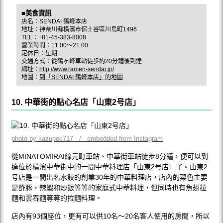
■美食資訊
店名：SENDAI 鶴峰本店
地址：神奈川縣橫濱市保土谷區川島町1496
TEL：+81-45-383-8008
營業時間：11:00～21:00
定休日：星期二
交通方式：從鶴ヶ峰車站徒歩約20分鐘後到達
網址：
http://www.ramen-sendai.jp/
地圖：
到「SENDAI 鶴峰本店」的地圖
10. 中華街的點心名店「山東2号店」
photo by kazupee717 / embedded from Instagram
從MINATOMIRAI線元町車站、中華街車站徒步8分鐘，便可以到
達位於橫濱中華街中的一間中華料理店「山東2号店」了。山東2
号店是一間出名水餃的創業30年的中華料理店，店內的菜色主要
是酢豚，辣蝦和炒飯等等的家庭式中華料理，但同時也有魚翅拉
麵和雲吞麵等等的拉麵料理。
店內有93個座位，更有可以供10名～20名客人使用的房間，所以