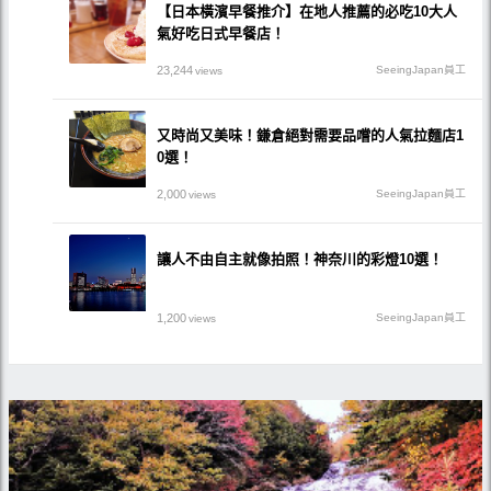
【日本橫濱早餐推介】在地人推薦的必吃10大人
氣好吃日式早餐店！
23,244
SeeingJapan員工
views
又時尚又美味！鎌倉絕對需要品嚐的人氣拉麵店1
0選！
2,000
SeeingJapan員工
views
讓人不由自主就像拍照！神奈川的彩燈10選！
1,200
SeeingJapan員工
views