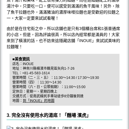
湯汁中，只要吃一口，便可以感受到滿滿的魚干風味！另外，除
了魚干拉麵也外，滿滿豬油的濃厚味噌拉麵也是受歡迎的拉麵之
一。大家一定要來試試看喔！
由於是在住宅街之中，所以店舖也是只有3個櫃台席和1張普通席
的小店。但是，因為評論很高，所以店內經常都是滿員的！大家
來到了橫濱的話，也不妨來這隱藏店舖「INOUE」來試試美味的
拉麵喔！
■美食資訊
店名：INOUE
地址：神奈川縣橫濱市鶴見區矢向1-7-26
TEL：+81-45-583-1614
營業時間（二・三・五）：11:30～14:30 / 17:30～19:30
營業時間（四）：11:30～14:30
營業時間（六・日・公眾假期）：11:00～15:00
定休日：星期一、星期四晚上
交通方式：從南武線尻手車站徒歩8分鐘後到達
地圖：
到「INOUE」的地圖
3. 完全沒有使用水的湯底！「麵場 濱虎」