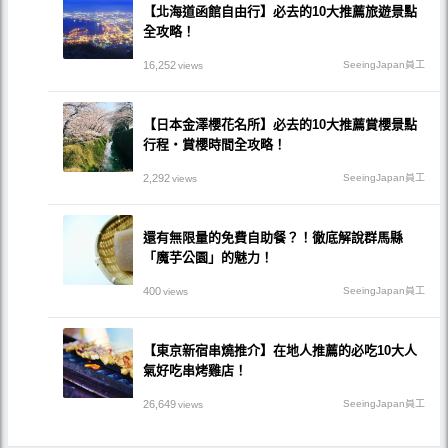
【北海道函館自由行】必去的10大推薦旅遊景點
全攻略！
16,252
SeeingJapan員工
views
【日本金澤櫻花名所】必去的10大推薦賞櫻景點
行程・賞櫻時間全攻略！
2,292
SeeingJapan員工
views
還有無限量的免費自助餐？！徹底解說群馬縣
「魔芋公園」的魅力！
400
SeeingJapan員工
views
【東京新宿串燒推介】在地人推薦的必吃10大人
氣好吃串烤雞店！
26,649
SeeingJapan員工
views