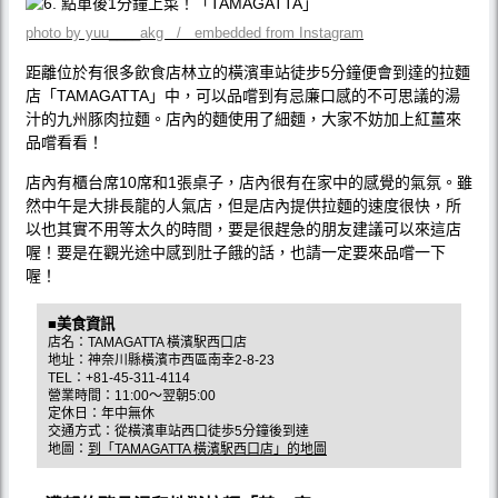
photo by yuu____akg / embedded from Instagram
距離位於有很多飲食店林立的橫濱車站徒步5分鐘便會到達的拉麵
店「TAMAGATTA」中，可以品嚐到有忌廉口感的不可思議的湯
汁的九州豚肉拉麵。店內的麵使用了細麵，大家不妨加上紅薑來
品嚐看看！
店內有櫃台席10席和1張桌子，店內很有在家中的感覺的氣氛。雖
然中午是大排長龍的人氣店，但是店內提供拉麵的速度很快，所
以也其實不用等太久的時間，要是很趕急的朋友建議可以來這店
喔！要是在觀光途中感到肚子餓的話，也請一定要來品嚐一下
喔！
■美食資訊
店名：TAMAGATTA 橫濱駅西口店
地址：神奈川縣橫濱市西區南幸2-8-23
TEL：+81-45-311-4114
營業時間：11:00～翌朝5:00
定休日：年中無休
交通方式：從橫濱車站西口徒歩5分鐘後到達
地圖：
到「TAMAGATTA 橫濱駅西口店」的地圖