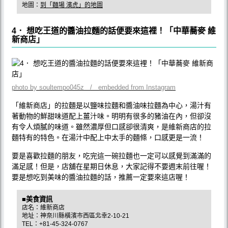
地圖：
到「麵場 濱虎」的地圖
4． 想吃王道的醬油拉麵的話便要來這裡！「中華蕎麥 維
新商店」
photo by soultempo045z / embedded from Instagram
「維新商店」的拉麵是以鹽味拉麵和醬油味拉麵為中心，湯汁有
著動物的鮮甜味道配上薑汁味。明明有很多的豬油在內，但卻沒
有令人煩膩的味道。雖然濃厚但口感卻很清爽，是維新商店的拉
麵特有的特色。在湯汁中配上中太手的麵條，口感更是一流！
要是喜歡拉麵的朋友，吃完這一碗拉麵也一定可以感覺到滿滿的
滿足感！但是，店舖在星期日休息，大家記得不要週末前往喔！
要是想吃到美味的醬油拉麵的話，推薦一定要來這店喔！
■美食資訊
店名：維新商店
地址：神奈川縣橫濱市西區北幸2-10-21
TEL：+81-45-324-0767