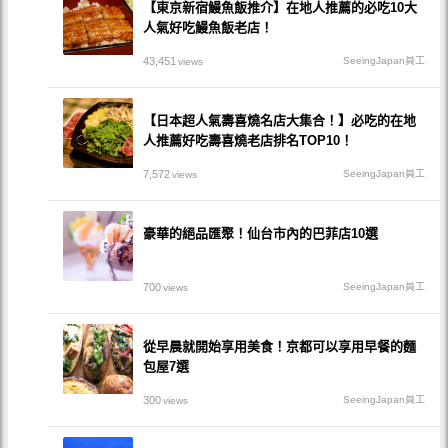
【東京新宿鰻魚飯推介】在地人推薦的必吃10大
人氣好吃鰻魚飯老店！
43,451
SeeingJapan員工
views
【日本超人氣壽喜燒名店大集合！】必吃的在地
人推薦好吃壽喜燒老店排名TOP10！
7,572
SeeingJapan員工
views
豪華的絕品匯聚！仙台市內的巴菲店10選
700
SeeingJapan員工
views
從早晨就開始享用美食！京都可以享用早餐的麵
包屋7選
300
SeeingJapan員工
views