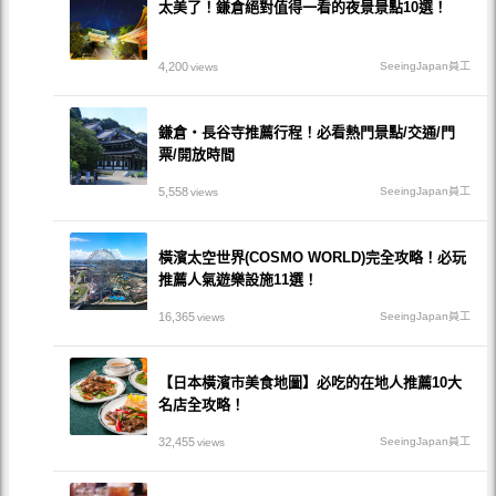
太美了！鎌倉絕對值得一看的夜景景點10選！
4,200
SeeingJapan員工
views
鎌倉・長谷寺推薦行程！必看熱門景點/交通/門
票/開放時間
5,558
SeeingJapan員工
views
橫濱太空世界(COSMO WORLD)完全攻略！必玩
推薦人氣遊樂設施11選！
16,365
SeeingJapan員工
views
【日本橫濱市美食地圖】必吃的在地人推薦10大
名店全攻略！
32,455
SeeingJapan員工
views