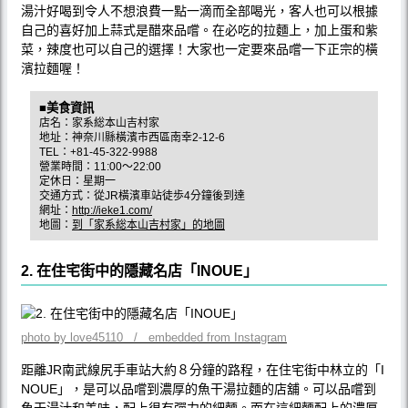
湯汁好喝到令人不想浪費一點一滴而全部喝光，客人也可以根據
自己的喜好加上蒜式是醋來品嚐。在必吃的拉麵上，加上蛋和紫
菜，辣度也可以自己的選擇！大家也一定要來品嚐一下正宗的橫
濱拉麵喔！
■美食資訊
店名：家系総本山吉村家
地址：神奈川縣橫濱市西區南幸2-12-6
TEL：+81-45-322-9988
營業時間：11:00～22:00
定休日：星期一
交通方式：從JR橫濱車站徒歩4分鐘後到達
網址：
http://ieke1.com/
地圖：
到「家系総本山吉村家」的地圖
2. 在住宅街中的隱藏名店「INOUE」
photo by love45110 / embedded from Instagram
距離JR南武線尻手車站大約８分鐘的路程，在住宅街中林立的「I
NOUE」，是可以品嚐到濃厚的魚干湯拉麵的店舖。可以品嚐到
魚干湯汁和美味，配上很有彈力的細麵。而在這細麵配上的濃厚