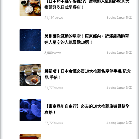
【日本熊本縣早餐推介】當地超人氣的必吃10大
推薦好吃日式早餐店！
21,110
SeeingJapan員工
views
美到讓你感動的星空！東京都內，近郊能夠眺望
迷人星空的人氣景點10選！
3,900
SeeingJapan員工
views
最新版！日本金澤必買10大推薦名產伴手禮/紀念
品/手信！
21,779
SeeingJapan員工
views
【東京品川自由行】必去的10大推薦旅遊景點全
攻略！
27,720
SeeingJapan員工
views