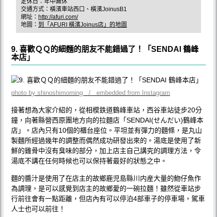
定休日：年中無休
交通方式：橫濱車站西口、橫濱JoinusB1
網址：
http://afuri.com/
地圖：
到「AFURI 橫濱Joinus店」的地圖
9. 喜歡ＱＱ的細麵的朋友不能錯過了！「SENDAI 鶴峰
本店」
photo by shinoshimorning / embedded from Instagram
接著想為大家介紹的，從相模鉄道鶴峰車站，西谷車站徒步20分
鐘，向著縣營西原團地方向的拉麵店「SENDAI(せんだい)鶴峰本
店」。店內只有10個的櫃台座位。平坦並有彈力的麵條，是丸山
製麵所經過幾年的調整而偶然成功研發出來的。湯底是使用了新
鮮的雞骨中沒有臭味的部分，加上店主自己講究的調理方法，令
湯底不講在任何時候也可以保持著最好的狀態之中。
麵的醬汁是使用了在店主的故鄉鹿児島縣川内産大量的魩仔魚作
為調理，是可以感覺到店主的故鄉愛的一碗拉麵！雖然從車站步
行前往會有一點距離，但店內有可以停泊4部車子的停車場，駕車
人士也可以前往！