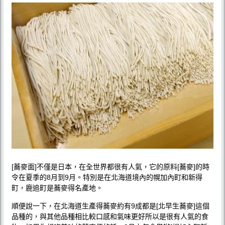
[蕎麥面]不僅是日本，在全世界都很有人氣，它的原料[蕎麥]的時
令在夏季的8月到9月。特別是在北海道境內的幌加內町和新得
町，鹿追町是蕎麥得名產地。
順便說一下，在北海道生產得蕎麥約有9成都是[北早生蕎麥]這個
品種的，與其他品種相比較口感和氣味更好所以是很有人氣的食