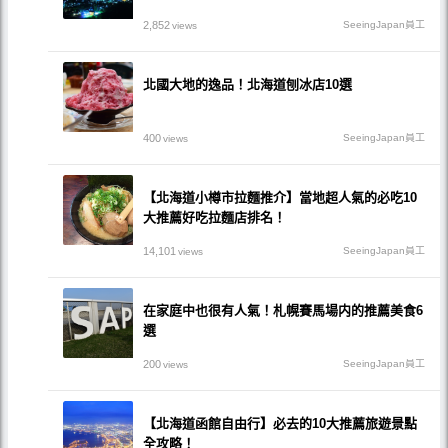
2,852
SeeingJapan員工
views
北國大地的逸品！北海道刨冰店10選
400
SeeingJapan員工
views
【北海道小樽市拉麵推介】當地超人氣的必吃10
大推薦好吃拉麵店排名！
14,101
SeeingJapan員工
views
在家庭中也很有人氣！札幌賽馬場内的推薦美食6
選
200
SeeingJapan員工
views
【北海道函館自由行】必去的10大推薦旅遊景點
全攻略！