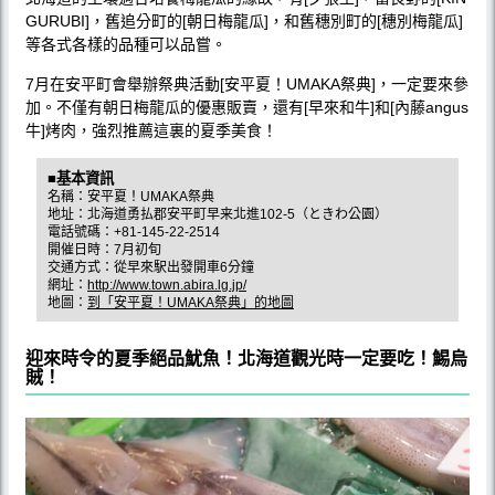
GURUBI]，舊追分町的[朝日梅龍瓜]，和舊穗別町的[穗別梅龍瓜]
等各式各樣的品種可以品嘗。
7月在安平町會舉辦祭典活動[安平夏！UMAKA祭典]，一定要來參
加。不僅有朝日梅龍瓜的優惠販賣，還有[早來和牛]和[內藤angus
牛]烤肉，強烈推薦這裏的夏季美食！
■基本資訊
名稱：安平夏！UMAKA祭典
地址：北海道勇払郡安平町早来北進102-5（ときわ公園）
電話號碼：+81-145-22-2514
開催日時：7月初旬
交通方式：從早來駅出發開車6分鐘
網址：
http://www.town.abira.lg.jp/
地圖：
到「安平夏！UMAKA祭典」的地圖
迎來時令的夏季絕品魷魚！北海道觀光時一定要吃！鯣烏
賊！