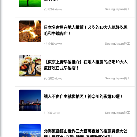
23,834
SeeingJapan員工
views
日本名古屋在地人推薦！必吃的10大人氣好吃黑
毛和牛燒肉店！
44,946
SeeingJapan員工
views
【東京上野早餐推介】在地人推薦的必吃10大人
氣好吃日式早餐店！
95,282
SeeingJapan員工
views
讓人不由自主就像拍照！神奈川的彩燈10選！
1,200
SeeingJapan員工
views
北海道函館山世界三大百萬夜景的推薦資訊大公