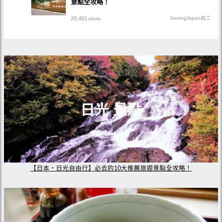
景點全攻略！
20,491
SeeingJapan員工
views
日光 景點
【日本・日光自由行】必去的10大推薦旅遊景點全攻略！