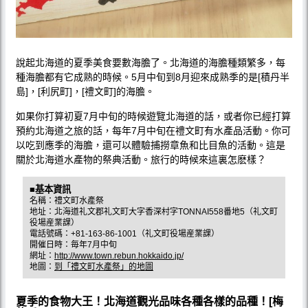
說起北海道的夏季美食要數海膽了。北海道的海膽種類繁多，每
種海膽都有它成熟的時候。5月中旬到8月迎來成熟季的是[積丹半
島]，[利尻町]，[禮文町]的海膽。
如果你打算初夏7月中旬的時候遊覽北海道的話，或者你已經打算
預約北海道之旅的話，每年7月中旬在禮文町有水產品活動。你可
以吃到應季的海膽，還可以體驗捕撈章魚和比目魚的活動。這是
關於北海道水產物的祭典活動。旅行的時候來這裏怎麽樣？
■基本資訊
名稱：禮文町水產祭
地址：北海道礼文郡礼文町大字香深村字TONNAI558番地5（礼文町
役場産業課）
電話號碼：+81-163-86-1001（礼文町役場産業課）
開催日時：毎年7月中旬
網址：
http://www.town.rebun.hokkaido.jp/
地圖：
到「禮文町水產祭」的地圖
夏季的食物大王！北海道觀光品味各種各樣的品種！[梅