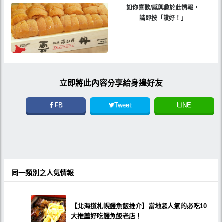
如你喜歡/感興趣於此情報，
請即按「讚好！」
立即將此內容分享給身邊好友
FB
Tweet
LINE
同一類別之人氣情報
【北海道札幌鰻魚飯推介】當地超人氣的必吃10
大推薦好吃鰻魚飯老店！