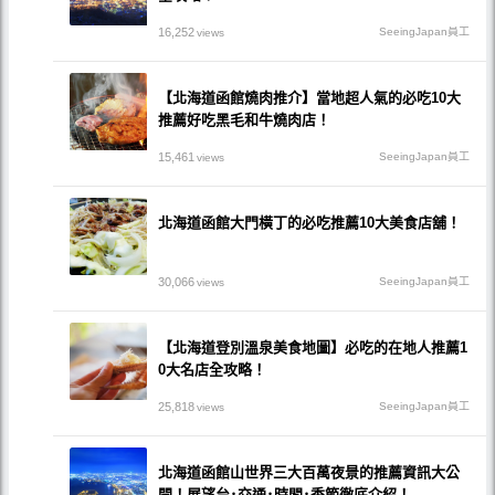
16,252
SeeingJapan員工
views
【北海道函館燒肉推介】當地超人氣的必吃10大
推薦好吃黑毛和牛燒肉店！
15,461
SeeingJapan員工
views
北海道函館大門橫丁的必吃推薦10大美食店舖！
30,066
SeeingJapan員工
views
【北海道登別溫泉美食地圖】必吃的在地人推薦1
0大名店全攻略！
25,818
SeeingJapan員工
views
北海道函館山世界三大百萬夜景的推薦資訊大公
開！展望台･交通･時間･季節徹底介紹！