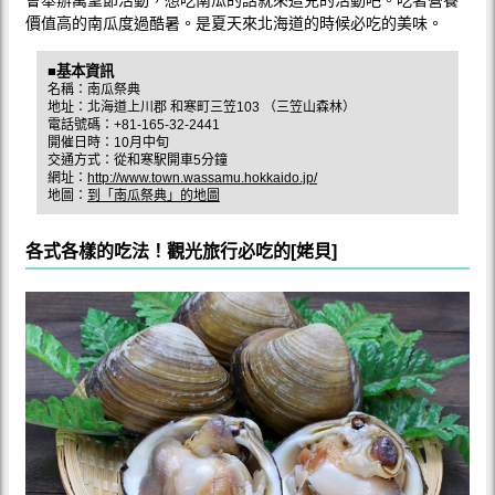
價值高的南瓜度過酷暑。是夏天來北海道的時候必吃的美味。
■基本資訊
名稱：南瓜祭典
地址：北海道上川郡 和寒町三笠103 （三笠山森林）
電話號碼：+81-165-32-2441
開催日時：10月中旬
交通方式：從和寒駅開車5分鐘
網址：
http://www.town.wassamu.hokkaido.jp/
地圖：
到「南瓜祭典」的地圖
各式各樣的吃法！觀光旅行必吃的[姥貝]