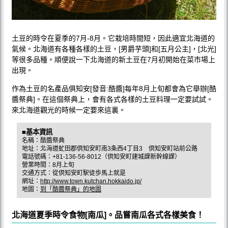
土豆的時令在夏季的7月-8月。它栽培時間短，因此適宜北海道的
氣候。北海道有各種各樣的土豆，[男爵芋頭]和[五月公主]，[北光]
等很多品種。順便說一下北海道的新土豆在7月初開始在菜市場上
出現。
作為土豆的名產品俱知安[發音:酷醬]每年8月上旬都會為它舉辦[酷
醬祭典]。在這個祭典上，會有各式各樣的土豆料理一定要試試。
來北海道觀光的時候一定要來這裏。
■基本資訊
名稱：酷醬祭典
地址：北海道虻田郡倶知安町南3条西4丁目3 倶知安町站前公路
電話號碼：+81-136-56-8012（倶知安町建城課新幹線課）
營業時間：8月上旬
交通方式：從倶知安町駅徒歩馬上就是
網址：
http://www.town.kutchan.hokkaido.jp/
地圖：
到「酷醬祭典」的地圖
北海道夏季時令食物[南瓜]。品嘗南瓜各式各樣美食！