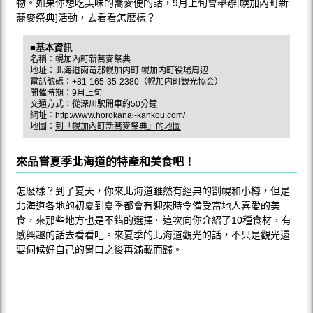
物。如果你想吃美味的蕎麥便的話，9月上旬會舉辦[幌加內町新
蕎麥祭典]活動，去看看怎麽樣？
■基本資訊
名稱：幌加內町新蕎麥祭典
地址：北海道雨竜郡幌加内町 幌加内町役場周辺
電話號碼：+81-165-35-2380（幌加内町観光協会）
開催時期：9月上旬
交通方式：從深川駅開車約50分鐘
網址：
http://www.horokanai-kankou.com/
地圖：
到「幌加內町新蕎麥祭典」的地圖
來品嘗夏季北海道的特產和美食吧！
怎麽樣？到了夏天，你來北海道雖然有經典的劄幌和小樽，但是
北海道各地的初夏到夏季都會有迎來時令備受當地人喜愛的美
食，來那些地方也是不錯的選擇。這次向你介紹了10種食材，有
感興趣的話去看看吧。來夏季的北海道觀光的話，不只是觀光還
要伺候好自己的胃口之後再滿載而歸。