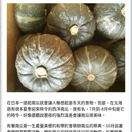
在日本一提起南瓜就會讓人聯想起是冬天的食物。但是，在北海
道有很多夏季迎來時令的西洋南瓜，很有名。7月到-8月中旬是它
的時令。好像還聽說晝夜的強烈溫差會讓南瓜很美味。
有著南瓜第一生產量美譽的和寒町會舉辦南瓜的祭典。10月這裏
會舉辦萬聖節活動，想吃南瓜的話就來這兒的活動吧。吃著營養