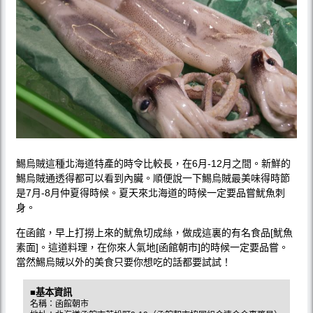
鯣烏賊這種北海道特產的時令比較長，在6月-12月之間。新鮮的
鯣烏賊通透得都可以看到內臟。順便說一下鯣烏賊最美味得時節
是7月-8月仲夏得時候。夏天來北海道的時候一定要品嘗魷魚刺
身。
在函館，早上打撈上來的魷魚切成絲，做成這裏的有名食品[魷魚
素面]。這道料理，在你來人氣地[函館朝市]的時候一定要品嘗。
當然鯣烏賊以外的美食只要你想吃的話都要試試！
■基本資訊
名稱：函館朝市