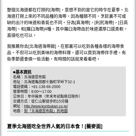
整個北海道都在打撈的[海帶]，意想不到的是它的時令在夏季。北
海道打撈上來的不同品種的海帶，因為種類不同，烹飪裏不可或
缺的出汁的味道和香氣也不同。分為[真海帶]，[利尻海帶]，[日高
海帶]，和[羅臼海帶]4種。其中羅臼海帶由於味道濃厚口感柔軟，
直接吃也可以。
我推薦你去[北海道海帶館]，在那裏可以吃到各種各樣的海帶食
品。不但可以吃到美味的海帶料理，還可以買到海帶伴手禮。有
些季節還會搞一些活動，有時間的話就來看看吧。
■基本資訊
名稱：北海道昆布館
地址：北海道亀田郡七飯町字峠下32-1
電話號碼：+81-138-66-2000
營業時間：9:00～17:00
公休日：年中無休（年末年初點檢日除外）
交通方式：從仁山駅徒歩約15分鐘
網址：
http://www.konbukan.co.jp/
地圖：
到「北海道昆布館」的地圖
夏季北海道吃全世界人氣的日本食！[蕎麥面]