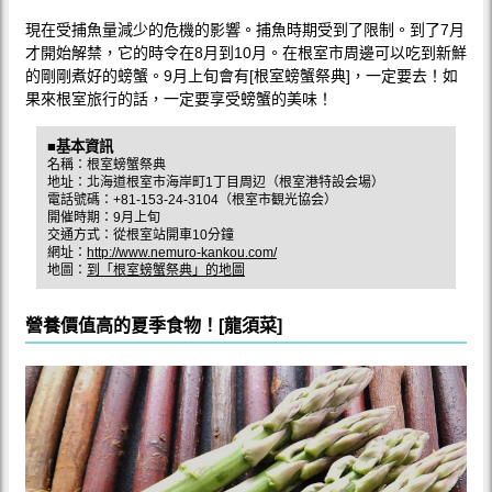
現在受捕魚量減少的危機的影響。捕魚時期受到了限制。到了7月
才開始解禁，它的時令在8月到10月。在根室市周邊可以吃到新鮮
的剛剛煮好的螃蟹。9月上旬會有[根室螃蟹祭典]，一定要去！如
果來根室旅行的話，一定要享受螃蟹的美味！
■基本資訊
名稱：根室螃蟹祭典
地址：北海道根室市海岸町1丁目周辺（根室港特設会場）
電話號碼：+81-153-24-3104（根室市観光協会）
開催時期：9月上旬
交通方式：從根室站開車10分鐘
網址：
http://www.nemuro-kankou.com/
地圖：
到「根室螃蟹祭典」的地圖
營養價值高的夏季食物！[龍須菜]