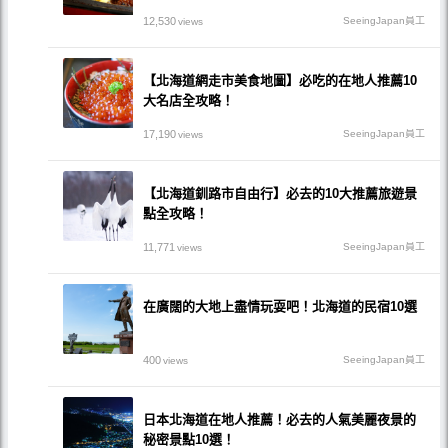
12,530
SeeingJapan員工
views
【北海道網走市美食地圖】必吃的在地人推薦10
大名店全攻略！
17,190
SeeingJapan員工
views
【北海道釧路市自由行】必去的10大推薦旅遊景
點全攻略！
11,771
SeeingJapan員工
views
在廣闊的大地上盡情玩耍吧！北海道的民宿10選
400
SeeingJapan員工
views
日本北海道在地人推薦！必去的人氣美麗夜景的
秘密景點10選！