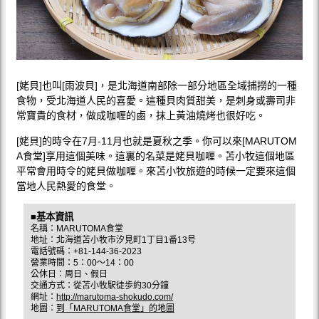
[姥貝]也叫[雨波貝]，是北海道南部除一部分地區全域捕撈的一種
食物，受北海道人民的喜愛。這種貝肉質甜美，是刺身或壽司非
常寶貴的食材，做成咖喱的鹵，抹上黃油燒烤也很好吃。
[姥貝]的時令在7月-11月也就是夏秋之季。你可以來[MARUTOM
A食堂]享用這個美味。這裏的名菜是姥貝咖喱。苫小牧這個地區
平常會用時令的姥貝做咖喱。來苫小牧旅遊的時候一定要來這個
當地人民熱愛的食堂。
■基本資訊
名稱：MARUTOMA食堂
地址：北海道苫小牧市汐見町1丁目1番13号
電話號碼：+81-144-36-2023
營業時間：5：00～14：00
公休日：周日、假日
交通方式：從苫小牧駅徒歩約30分鐘
網址：
http://marutoma-shokudo.com/
地圖：
到「MARUTOMA食堂」的地圖