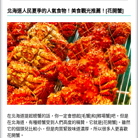
北海道人民夏季的人氣食物！美食觀光推薦！[花開蟹]
在北海道提起螃蟹的話，你一定會想起[毛蟹]和[鱈場蟹]吧。但是
在北海道，有種螃蟹受到人們高度的稱贊，它就是[花開蟹]。雖然
它的個頭兒比較小，但是肉質緊致味道濃厚，所以很多人更喜歡
花開蟹。