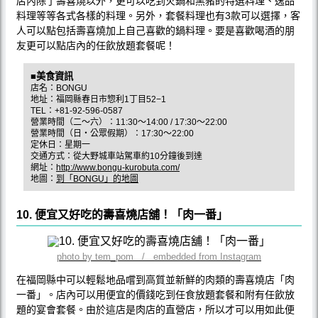
店內除了壽喜燒以外，更可以吃到火鍋和黑豬的特選料理、逸品
料理等等各式各樣的料理。另外，套餐料理也有3款可以選擇，客
人可以點包括壽喜燒加上自己喜歡的鍋料理。要是喜歡喝酒的朋
友更可以點店內的任飲放題套餐呢！
■美食資訊
店名：BONGU
地址：福岡縣春日市惣利1丁目52−1
TEL：+81-92-596-0587
營業時間（二～六）：11:30～14:00 / 17:30～22:00
營業時間（日・公眾假期）：17:30～22:00
定休日：星期一
交通方式：從大野城車站駕車約10分鐘後到達
網址：
http://www.bongu-kurobuta.com/
地圖：
到「BONGU」的地圖
10. 便宜又好吃的壽喜燒店舖！「肉一番」
photo by tem_pom / embedded from Instagram
在福岡縣中可以輕鬆地品嚐到高質並新鮮的肉類的壽喜燒店「肉
一番」。店內可以用便宜的價錢吃到任食放題套餐和附有任飲放
題的宴會套餐。由於這店是肉店的直營店，所以才可以用如此便