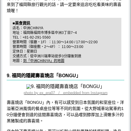
來到了福岡縣旅行觀光的話，請一定要來這店吃吃看美味的壽喜
燒喔！
■美食資訊
店名：中洲CHINYA
地址：福岡縣福岡市博多區中洲3丁目7−4
TEL：+81-92-291-5560
營業時間（餐廳・1F）：11:30～14:00 / 17:00～22:00
營業時間（御座敷・2～4F）： 11:00～23:00
定休日：星期日
交通方式：從中洲川端車站徒歩3分鐘後到達
地圖：
到「中洲CHINYA」的地圖
9. 福岡的隱藏壽喜燒店「BONGU」
photo by ex_era07 / embedded from Instagram
壽喜燒店「BONGU」內，有可以感受到日本氛圍的和室座位，洋
溢著亞洲風情的餐桌座位等等不同的氛圍。從大野城車站駕車約1
0分鐘便會到達的這間壽喜燒店，可以品嚐到醇厚加上滑嫩多汁的
黑豬製成的壽喜燒。