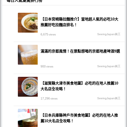
每日人氣瀏覽排行榜
【日本宮崎縣拉麵推介】當地超人氣的必吃10大
推薦好吃拉麵店排名！
6,675
SeeingJapan員工
views
滿滿的京都風情！在景點想喝的京都地產啤酒9選
900
SeeingJapan員工
views
【滋賀縣大津市美食地圖】必吃的在地人推薦10
大名店全攻略！
17,296
SeeingJapan員工
views
【日本兵庫縣神戶市美食地圖】必吃的在地人推
薦10大名店全攻略！