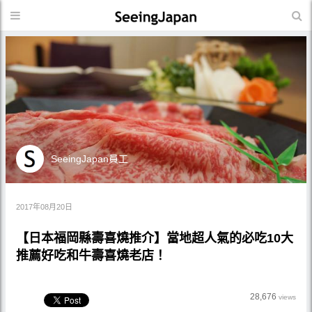
SeeingJapan員工
2017年08月20日
【日本福岡縣壽喜燒推介】當地超人氣的必吃10大
推薦好吃和牛壽喜燒老店！
28,676
views