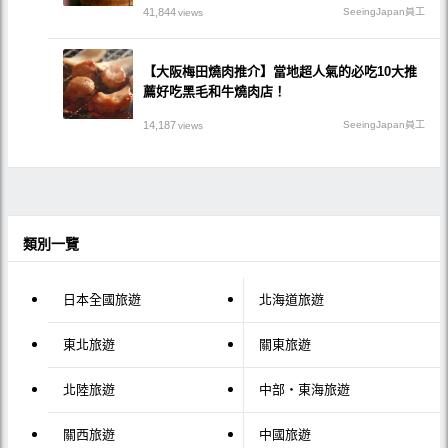
41,844
SeeingJapan員工
views
【大阪梅田燒肉推介】當地超人氣的必吃10大推
薦好吃黑毛和牛燒肉店！
14,187
SeeingJapan員工
views
類別一覽
日本全國旅遊
北海道旅遊
東北旅遊
關東旅遊
北陸旅遊
中部・東海旅遊
關西旅遊
中國旅遊