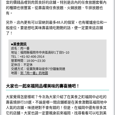
宜的價錢品嚐到肉質良好的店舖。特別是店內的任食放題套餐內
的種類也很豐富，從壽喜燒任食放題．火鍋放題．牛排放題也
有。
另外，店內更有可以容納到最多48人的個室，也有暖爐座位和一
般座位。要是想吃美味壽喜燒吃飽飽的話，便一定要來這店舖
了！
■美食資訊
店名：肉一番
地址：福岡縣福岡市中央區高砂1丁目5−10
TEL：+81-92-406-2914
營業時間：18:00～23:30
定休日：不定休
交通方式：從薬院車站徒歩7分鐘後到達
地圖：
到「肉一番」的地圖
大家也一起來福岡品嚐美味的壽喜燒吧！
大家覺得怎麼樣呢？今次為大家介紹了在美食之町福岡中必吃的
壽喜燒排行10選。不論是哪一間店舖都是在美食激戰區福岡地中
人氣的店舖，味道絕對不會有錯的！但是，在福岡中還有很多其
它的店舖。大家也請一定要親身前來福岡，找尋看看可以吃到美