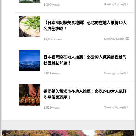
1,300
SeeingJapan員工
views
【日本福岡縣美食地圖】必吃的在地人推薦10大
名店全攻略！
10,986
SeeingJapan員工
views
日本福岡縣在地人推薦！必去的人氣美麗夜景的
秘密景點10選！
7,811
SeeingJapan員工
views
福岡縣久留米市在地人推薦！必吃的10大人氣好
吃平價居酒屋！
1,929
SeeingJapan員工
views