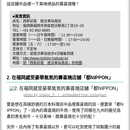
這店舖中品嚐一下美味絕品的壽喜燒喔！
■美食資訊
店名：西新初喜 姪浜車站南店
地址：福岡縣福岡市西區姪浜駅南2丁目19−28
TEL：+81-92-892-8885
營業時間（一～日午餐時間）：11:30～15:00
營業時間（一～四・日晚餐時間）：17:00～24:00
營業時間（五・六）：17:00～翌1:00
定休日：不定休
交通方式：從姪浜車站徒歩4分鐘後到達
網址：
http://www.nishijin-hatsuki.jp/
地圖：
到「西新初喜 姪浜車站南店」的地圖
2. 在福岡感受豪華氣氛的壽喜燒店舖「都NIPPON」
photo by shalon_3 / embedded from Instagram
要是想在高級舒適的日本料理店中品嚐壽喜燒的話，便要來「都N
IPPON」了。店內的壽喜燒的牛肉，使用了同樣在九州的鹿兒島
產的黑毛和牛，十分美味，跟壽喜燒也十分的配！
另外，店內除了有壽喜燒以外，更可以吃到使用了特製醬汁的最