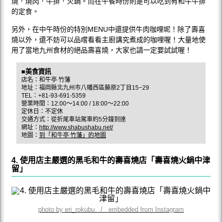
燒．燒肉．牛排．火鍋。而在午餐時份則是可以吃到有和牛牛排
的定食。
另外，在中午時份的特別MENU中還提供牛肉咖哩呢！除了壽喜
燒以外，還不妨可以品嚐看看主廚講究煮成的咖哩喔！大量地使
用了當地九州食材的絕品壽喜燒，大家也請一定要試試喔！
■美食資訊
店名：和牛亭 竹藩
地址：福岡縣北九州市八幡西區藤原2丁目15−29
TEL：+81-93-691-5359
營業時間：12:00～14:00 / 18:00～22:00
定休日：不定休
交通方式：從折尾車站駕車約5分鐘到達
網址：
http://www.shabushabu.net/
地圖：
到「和牛亭 竹藩」的地圖
4. 使用店主嚴選的黑毛和牛的壽喜燒店「壽喜燒火鍋中津
留」
photo by eri_rokubu / embedded from Instagram