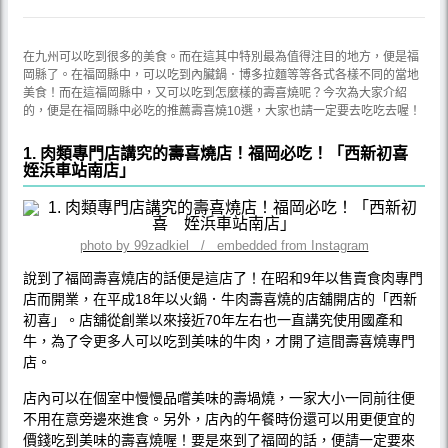
在九州可以吃到很多的美食。而在這其中特別最為值得注目的地方，便是福
岡縣了。在福岡縣中，可以吃到內臟鍋．博多拉麵等等各式各樣不同的當地
美食！而在這福岡縣中，又可以吃到怎麼樣的壽喜燒呢？今次為大家介紹
的，便是在福岡縣中必吃的推薦壽喜燒10選，大家也請一定要去吃吃去喔！
1. 肉類專門店講究的壽喜燒店！福岡必吃！「西新初喜
姪浜車站南店」
photo by 99zadkiel / embedded from Instagram
說到了福岡壽喜燒店的話便是這店了！在昭和9年以售賣食肉專門
店而開業，在平成18年以火鍋．牛肉壽喜燒的店舖開店的「西新
初喜」。店舖從創業以來接近70年左右也一直講究使用國產和
牛，為了令更多人可以吃到美味的牛肉，才開了這間壽喜燒專門
店。
店內可以在個室中慢慢品嚐美味的壽堝燒，一家大小一同前往便
不用在意旁邊來進食。另外，店內的午餐時份還可以用更便宜的
價錢吃到美味的壽喜燒喔！要是來到了福岡的話，便請一定要來