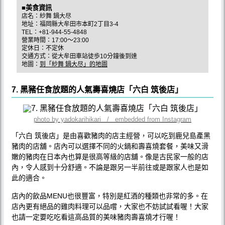
■美食資訊
店名：紗舞 鍋大尽
地址：福岡縣大牟田市本町2丁目3-4
TEL：+81-944-55-4848
營業時間：17:00～23:00
定休日：不定休
交通方式：從大牟田車站徒歩10分鐘後到達
地圖：
到「紗舞 鍋大尽」的地圖
7. 黑豬任食放題的人氣壽喜燒店「六白 筑後店」
photo by yadokarihikari / embedded from Instagram
「六白 筑後店」是由喜歡豬肉的店主經營，可以吃到鹿兒島產黑
豬肉的店舖。店內可以選擇不同的火鍋和壽喜燒套餐，美味又滑
嫩的豬肉在日本內也算是很高等級的店舖。像是古民家一般的店
內，令人感到十分舒適。不論是跟另一半前往或是跟家人也是如
此的適合。
店內的飲品MENU也很豐富，特別是紅酒的種類也非常的多。在
店內更有絕品的雞肉料理可以品嚐，大家也不妨試試看喔！大家
也請一定要吃吃看這高品質的美味豬肉壽喜燒才行喔！