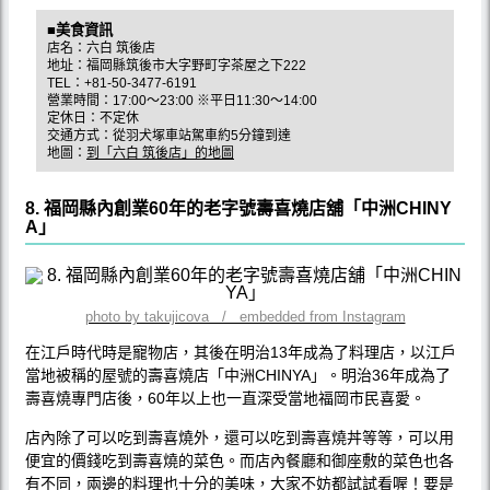
■美食資訊
店名：六白 筑後店
地址：福岡縣筑後市大字野町字茶屋之下222
TEL：+81-50-3477-6191
營業時間：17:00～23:00 ※平日11:30～14:00
定休日：不定休
交通方式：從羽犬塚車站駕車約5分鐘到達
地圖：
到「六白 筑後店」的地圖
8. 福岡縣內創業60年的老字號壽喜燒店舖「中洲CHINY
A」
photo by takujicova / embedded from Instagram
在江戶時代時是寵物店，其後在明治13年成為了料理店，以江戶
當地被稱的屋號的壽喜燒店「中洲CHINYA」。明治36年成為了
壽喜燒專門店後，60年以上也一直深受當地福岡市民喜愛。
店內除了可以吃到壽喜燒外，還可以吃到壽喜燒丼等等，可以用
便宜的價錢吃到壽喜燒的菜色。而店內餐廳和御座敷的菜色也各
有不同，兩邊的料理也十分的美味，大家不妨都試試看喔！要是