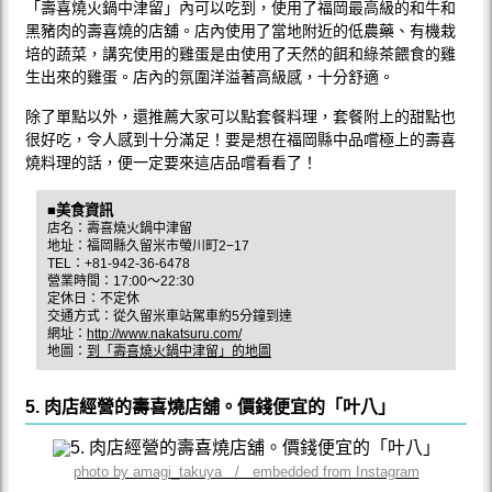
「壽喜燒火鍋中津留」內可以吃到，使用了福岡最高級的和牛和
黑豬肉的壽喜燒的店舖。店內使用了當地附近的低農藥、有機栽
培的蔬菜，講究使用的雞蛋是由使用了天然的餌和綠茶餵食的雞
生出來的雞蛋。店內的氛圍洋溢著高級感，十分舒適。
除了單點以外，還推薦大家可以點套餐料理，套餐附上的甜點也
很好吃，令人感到十分滿足！要是想在福岡縣中品嚐極上的壽喜
燒料理的話，便一定要來這店品嚐看看了！
■美食資訊
店名：壽喜燒火鍋中津留
地址：福岡縣久留米市螢川町2−17
TEL：+81-942-36-6478
營業時間：17:00～22:30
定休日：不定休
交通方式：從久留米車站駕車約5分鐘到達
網址：
http://www.nakatsuru.com/
地圖：
到「壽喜燒火鍋中津留」的地圖
5. 肉店經營的壽喜燒店舖。價錢便宜的「叶八」
photo by amagi_takuya / embedded from Instagram