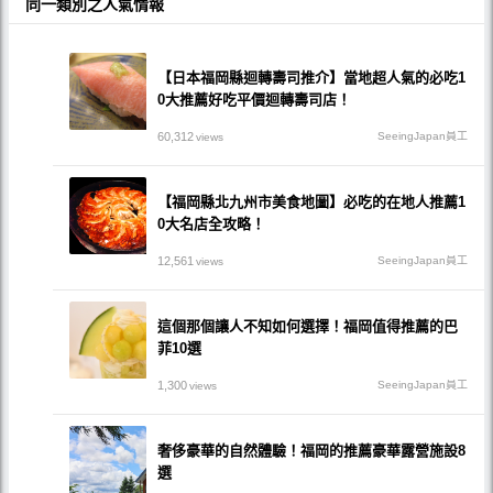
同一類別之人氣情報
【日本福岡縣迴轉壽司推介】當地超人氣的必吃1
0大推薦好吃平價迴轉壽司店！
60,312
SeeingJapan員工
views
【福岡縣北九州市美食地圖】必吃的在地人推薦1
0大名店全攻略！
12,561
SeeingJapan員工
views
這個那個讓人不知如何選擇！福岡值得推薦的巴
菲10選
1,300
SeeingJapan員工
views
奢侈豪華的自然體驗！福岡的推薦豪華露營施設8
選