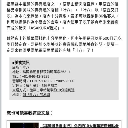
福岡縣中推薦的壽喜燒店之一，便是由精肉店直營，用便宜的價
格品嚐到美味的壽喜燒的店舖「叶八」。「叶八」以「便宜又好
吃」為本心來營業。店內十分寬敞，最多可以容納到86名客人，
也可以提供作為小宴會的會場。店內使用了吃了朝倉産米來養育
而成的豬肉「ASAKURA豬米」。
雖然夜上的菜單價錢也十分平民化，但中午更是可以用500日元吃
到日替定食。要是想吃到美味的壽喜燒和當地美食的話，便請一
定要來這深受當地福岡民愛戴的店舖「叶八」了！
■美食資訊
店名：叶八
地址：福岡縣朝倉郡筑前町篠隈353−1
TEL：+81-946-42-3929
營業時間：11:30～14:30 / 17:00～23:00
定休日：每月第1、3個星期二
交通方式：從津古車站駕車約10分鐘到達
地圖：
到「叶八」的地圖
您也可能喜歡這些文章：
【福岡博多自由行】必去的10大推薦旅遊景點全