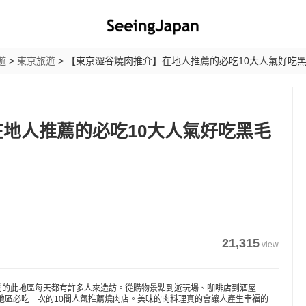
遊
>
東京旅遊
>
【東京澀谷燒肉推介】在地人推薦的必吃10大人氣好吃
地人推薦的必吃10大人氣好吃黑毛
21,315
view
熱鬧的此地區每天都有許多人來造訪。從購物景點到遊玩場、咖啡店到酒屋
地區必吃一次的10間人氣推薦燒肉店。美味的肉料理真的會讓人產生幸福的