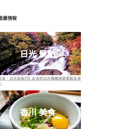
推薦情報
日光 景點
日本・日光自由行】必去的10大推薦旅遊景點全攻
！
香川 美食