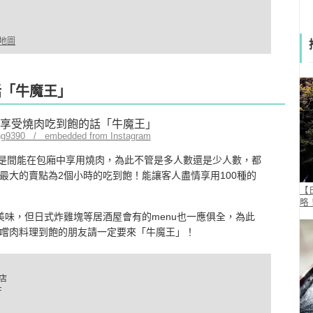
的地圖
話「牛魔王」
ng9390 / embedded from Instagram
」是間能在包廂中享用燒肉，為此不管是多人數還是少人數，都
最大的賣點為2個小時的吃到飽！能讓客人盡情享用100種的
【
略
美味，但日式炸雞塊等居酒屋會有的menu也一應俱全，為此
嚐肉料理到飽的朋友請一定要來「牛魔王」！
店
F