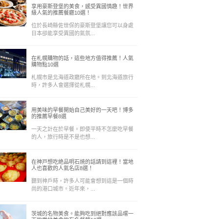
享用豪斯登堡的美食，感受異國情趣！世界
級人氣的推薦餐廳10選！
位於長崎縣佐世保的豪斯登堡讓您可以身處
日本卻能享受異國的氣氛...
在札幌購物的話，這些地方值得推薦！人氣
購物點10選
札幌市是北海道政廳所在地。到北海道旅行
時，許多人會選擇從札幌...
用美味的早餐開始自己美好的一天吧！博多
的推薦早餐8選
一天之計在於早餐。即使平時不怎麼吃早餐
的人，旅行時是不是也想...
在神戸想吃絶品明石焼的話請到這裡！當地
人也喜歡的人氣名店8選！
聽到神戶時，許多人可能會想到這是一個時
尚的港口城市。近年來，...
茨城的名物美食。能夠吃到絕對應該品嚐一