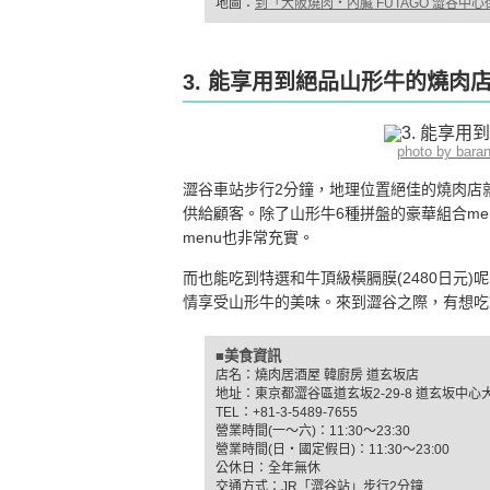
地圖：
到「大阪燒肉‧內臟 FUTAGO 澀谷中
3. 能享用到絕品山形牛的燒肉
photo by bar
澀谷車站步行2分鐘，地理位置絕佳的燒肉店
供給顧客。除了山形牛6種拼盤的豪華組合menu
menu也非常充實。
而也能吃到特選和牛頂級橫膈膜(2480日元)
情享受山形牛的美味。來到澀谷之際，有想吃
■美食資訊
店名：燒肉居酒屋 韓廚房 道玄坂店
地址：東京都澀谷區道玄坂2-29-8 道玄坂中心大
TEL：+81-3-5489-7655
營業時間(一〜六)：11:30〜23:30
營業時間(日‧國定假日)：11:30〜23:00
公休日：全年無休
交通方式：JR「澀谷站」步行2分鐘