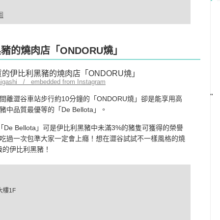
圖
黑豬的燒肉店「ONDORU燒」
higashi / embedded from Instagram
"
離澀谷車站步行約10分鐘的「ONDORU燒」卻是能享用高
質最優等的「De Bellota」。
，「De Bellota」可是伊比利黑豬中未滿3%的豬隻可獲得的榮譽
吃過一次包準大家一定會上癮！想在澀谷試試不一樣風格的燒
級的伊比利黑豬！
大樓1F