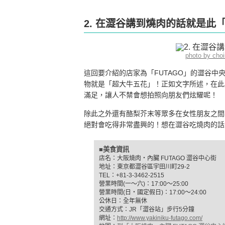
2. 在澀谷講到燒肉的話就是此「
photo by cho
這回要介紹的店家為「FUTAGO」的澀谷
物就是「超大牛五花」！正如文字所述，在此能
滿足，讓人不禁會想拍照向朋友們炫耀呢！
除此之外還有酪梨芥末等眾多在女性朋友之間非
絕對會吃得非常盡興的！想在澀谷吃燒肉的話來
■美食資訊
店名：大阪燒肉‧內臟 FUTAGO 澀谷中心街
地址：東京都澀谷區宇田川町29-2
TEL：+81-3-3462-2515
營業時間(一〜六)：17:00〜25:00
營業時間(日‧國定假日)：17:00〜24:00
公休日：全年無休
交通方式：JR「澀谷站」步行5分鐘
網址：
http://www.yakiniku-futago.com/