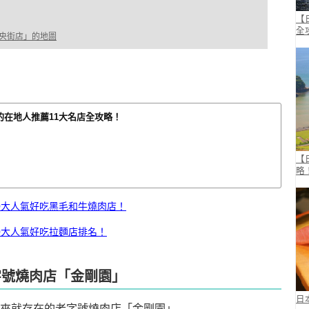
【
全
中央街店」的地圖
的在地人推薦11大名店全攻略！
【
略
0大人氣好吃黑毛和牛燒肉店！
0大人氣好吃拉麵店排名！
字號燒肉店「金剛園」
日