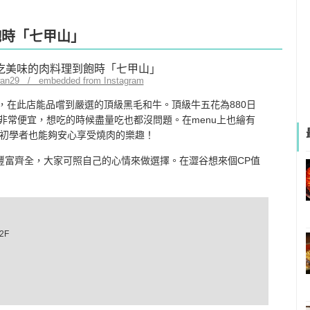
飽時「七甲山」
wan29 / embedded from Instagram
，在此店能品嚐到嚴選的頂級黑毛和牛。頂級牛五花為880日
位非常便宜，想吃的時候盡量吃也都沒問題。在menu上也繪有
初學者也能夠安心享受燒肉的樂趣！
u豐富齊全，大家可照自己的心情來做選擇。在澀谷想來個CP值
2F