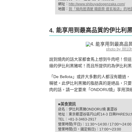
網址：
http://www.shibuyadogenzaka.com/
地圖：
到「燒肉居酒屋 韓廚房 道玄坂店」的地
4. 能享用到最高品質的伊比利
photo by 8810
說到燒肉的話大家都會馬上想到牛肉吧！但這間
級的伊比利黑豬呢！而且所提供的為伊比利黑豬中品
「De Bellota」或許大多數的人都沒有聽過
稱號。此伊比利黑豬的脂肪真的是絕品，只要
肉的話，請一定要來「ONDORU燒」享用頂
■美食資訊
店名：伊比利黑豬ONDORU燒 裏澀谷
地址：東京都澀谷區円山町14-3 日興PARESU
TEL：+81-3-3463-2917
營業時間(平日)：11:30〜14:00 / 17:00〜24:00
營業時間(日‧國定假日)：17:00〜23:00