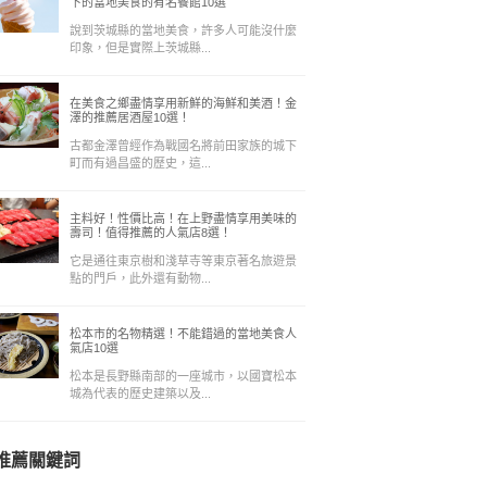
下的當地美食的有名餐館10選
說到茨城縣的當地美食，許多人可能沒什麼
印象，但是實際上茨城縣...
在美食之鄉盡情享用新鮮的海鮮和美酒！金
澤的推薦居酒屋10選！
古都金澤曾經作為戰國名將前田家族的城下
町而有過昌盛的歷史，這...
主料好！性價比高！在上野盡情享用美味的
壽司！值得推薦的人氣店8選！
它是通往東京樹和淺草寺等東京著名旅遊景
點的門戶，此外還有動物...
松本市的名物精選！不能錯過的當地美食人
氣店10選
松本是長野縣南部的一座城市，以國寶松本
城為代表的歷史建築以及...
推薦關鍵詞