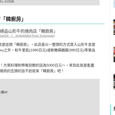
心街」的地圖
店「韓廚房」
antan54 / embedded from Instagram
就是這間「韓廚房」。此店是以一整頭的方式買入山形牛並提
之外，和牛里肌(1080日元)或軟嫩橫膈膜(980日元)等單品
呢！方案料理附帶喝到飽的話為5000日元〜。來到此就是能盡
燒肉的念頭的話不妨就來「韓廚房」吧！
樓4F