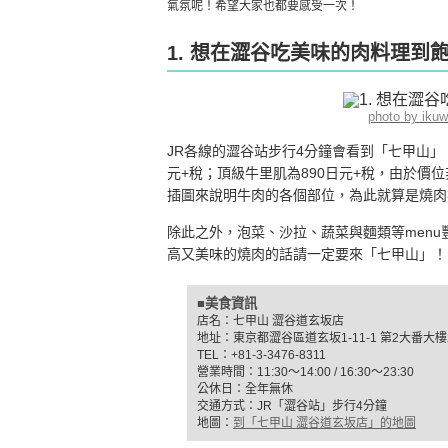
氣氛呢！希望大家也都要感受一次！
1. 想在澀谷吃美味的肉料理到
photo by iku
JR各線的澀谷站步行4分鐘會看到「七甲山」
元+稅；頂級牛里肌為890日元+稅，由於價
插圖來說明牛肉的各個部位，為此就算是燒肉
除此之外，泡菜、沙拉、蔬菜與麵類等men
高又美味的燒肉的話請一定要來「七甲山」！
■美食資訊
店名：七甲山 澀谷道玄坂店
地址：東京都澀谷區道玄坂1-11-1 第2大番大樓
TEL：+81-3-3476-8311
營業時間：11:30〜14:00 / 16:30〜23:30
公休日：全年無休
交通方式：JR「澀谷站」步行4分鐘
地圖：
到「七甲山 澀谷道玄坂店」的地圖