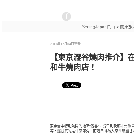
SeeingJapan頁首
>
關東旅
2017年12月04日更新
【東京澀谷燒肉推介】在
和牛燒肉店！
東京當中特別熱鬧的地區“澀谷”，從早到晚都非常
等，澀谷真的是什麼都有。而這回將為大家介紹澀谷