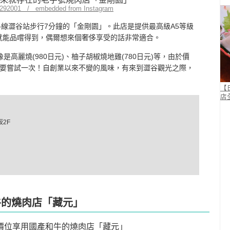
ht292001 / embedded from Instagram
各線澀谷站步行7分鐘的「金剛園」。此店是提供最高級A5等級
元就能品嚐得到，偶爾想來個奢侈享受的話非常適合。
是高麗燒(980日元)、柚子胡椒燒地雞(780日元)等，由於價
要嘗試一次！自創業以來不變的風味，有來到澀谷觀光之際，
【
店
坂2F
牛的燒肉店「藏元」