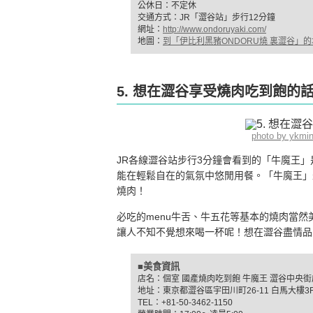
公休日：不定休
交通方式：JR「澀谷站」步行12分鐘
網址：
http://www.ondoruyaki.com/
地圖：
到「伊比利黑豬ONDORU燒 裏澀谷」
5. 想在澀谷享受燒肉吃到飽的
photo by ykmi
JR各線澀谷站步行3分鐘會看到的「牛魔王
能在輕鬆自在的氣氛中悠閒用餐。「牛魔王」
燒肉！
必吃的menu牛舌、牛五花等基本的燒肉當然
讓人不知不覺想來喝一杯呢！想在澀谷盡情品
■美食資訊
店名：個室 國產燒肉吃到飽 牛魔王 澀谷中央街
地址：東京都澀谷區宇田川町26-11 白馬大樓3
TEL：+81-50-3462-1150