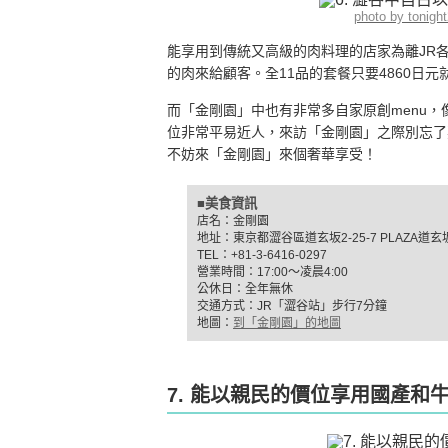
photo by tonig
能享用到傳統又高級的肉料理的店家為離JR
的肉來給顧客。全11品的套餐只要4860日
而「金剛園」中也有非常多自家原創menu，像
位非常平易近人，來訪「金剛園」之際別忘了
不妨來「金剛園」來個奢華享受！
■美食資訊
店名：金剛園
地址：東京都澀谷區道玄坂2-25-7 PLAZA道玄
TEL：+81-3-6416-0297
營業時間：17:00〜凌晨4:00
公休日：全年無休
交通方式：JR「澀谷站」步行7分鐘
地圖：
到「金剛園」的地圖
7. 能以親民的價位享用國產和