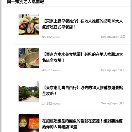
同一類別之人氣情報
【東京上野早餐推介】在地人推薦的必吃10大人
氣好吃日式早餐店！
95,182
SeeingJapan員工
views
【東京六本木美食地圖】必吃的在地人推薦10大
名店全攻略！
49,527
SeeingJapan員工
views
【東京惠比壽自由行】必去的10大推薦旅遊景點
全攻略！
14,252
SeeingJapan員工
views
在銀座吃絕品的鰻魚的話就在這裡！絕對要推薦
給你的人氣老店10選！