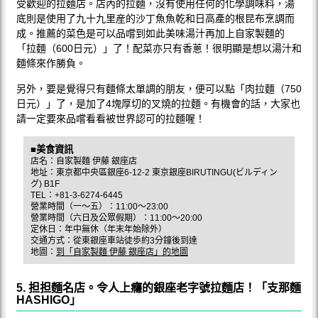
受歡迎的拉麵店。店內的拉麵，沒有使用任何的化學調味料，湯
底則是使用了九十九里産的沙丁魚魚乾和日高產的根昆布烹調而
成。推薦的菜色是可以品嚐到如此美味湯汁再加上自家製麵的
「拉麵（600日元）」了！配菜亦只有香蔥！很明顯是想以湯汁和
麵條來作勝負。
另外，要是覺得只有麵條太單調的朋友，便可以點「肉拉麵（750
日元）」了，是加了4塊厚切的叉燒的拉麵。有機會的話，大家也
請一定要來品嚐看看被世界認可的拉麵喔！
■美食資訊
店名：自家製麵 伊藤 銀座店
地址：東京都中央區銀座6-12-2 東京銀座BIRUTINGU(ビルディン
グ) B1F
TEL：+81-3-6274-6445
營業時間（一～五）：11:00～23:00
營業時間（六日及公眾假期）：11:00～20:00
定休日：年中無休（年末年始除外）
交通方式：從東銀座車站徒歩約3分鐘後到達
地圖：
到「自家製麵 伊藤 銀座店」的地圖
5. 担担麵名店。令人上癮的銀座老字號拉麵店！「支那麵
HASHIGO」