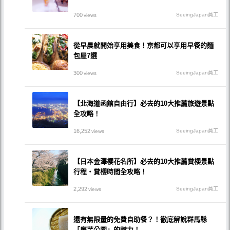
700
SeeingJapan員工
views
從早晨就開始享用美食！京都可以享用早餐的麵
包屋7選
300
SeeingJapan員工
views
【北海道函館自由行】必去的10大推薦旅遊景點
全攻略！
16,252
SeeingJapan員工
views
【日本金澤櫻花名所】必去的10大推薦賞櫻景點
行程・賞櫻時間全攻略！
2,292
SeeingJapan員工
views
還有無限量的免費自助餐？！徹底解說群馬縣
「魔芋公園」的魅力！