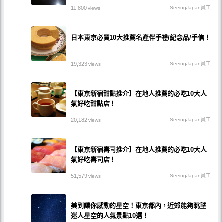
11,800
SeeingJapan員工
views
日本東京必買10大推薦名產伴手禮/紀念品/手信！
19,323
SeeingJapan員工
views
【東京新宿甜點推介】在地人推薦的必吃10大人
氣好吃甜點店！
20,182
SeeingJapan員工
views
【東京新宿壽司推介】在地人推薦的必吃10大人
氣好吃壽司店！
51,579
SeeingJapan員工
views
美到讓你感動的星空！東京都內，近郊能夠眺望
迷人星空的人氣景點10選！