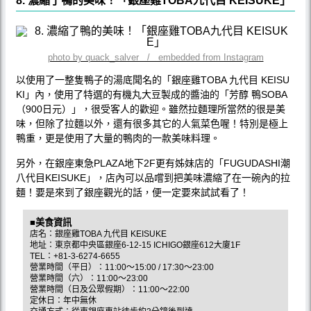
8. 濃縮了鴨的美味！「銀座雞TOBA九代目 KEISUKE」
photo by quack_salver / embedded from Instagram
以使用了一整隻鴨子的湯底聞名的「銀座雞TOBA 九代目 KEISU
KI」內，使用了特選的有機丸大豆製成的醬油的「芳醇 鴨SOBA
（900日元）」，很受客人的歡迎。雖然拉麵理所當然的很是美
味，但除了拉麵以外，還有很多其它的人氣菜色喔！特別是極上
鴨重，更是使用了大量的鴨肉的一款美味料理。
另外，在銀座東急PLAZA地下2F更有姊妹店的「FUGUDASHI潮
八代目KEISUKE」，店內可以品嚐到把美味濃縮了在一碗內的拉
麵！要是來到了銀座觀光的話，便一定要來試試看了！
■美食資訊
店名：銀座雞TOBA 九代目 KEISUKE
地址：東京都中央區銀座6-12-15 ICHIGO銀座612大廈1F
TEL：+81-3-6274-6655
營業時間（平日）：11:00～15:00 / 17:30～23:00
營業時間（六）：11:00～23:00
營業時間（日及公眾假期）：11:00～22:00
定休日：年中無休