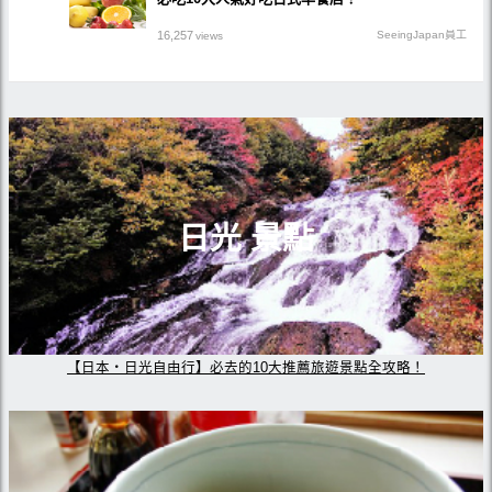
16,257
SeeingJapan員工
views
日光 景點
【日本・日光自由行】必去的10大推薦旅遊景點全攻略！