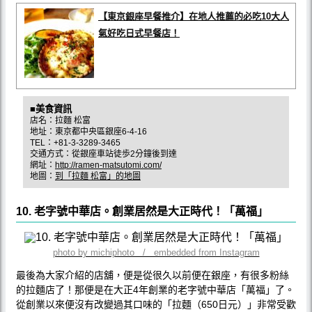
【東京銀座早餐推介】在地人推薦的必吃10大人
氣好吃日式早餐店！
■美食資訊
店名：拉麵 松富
地址：東京都中央區銀座6-4-16
TEL：+81-3-3289-3465
交通方式：從銀座車站徒歩2分鐘後到達
網址：
http://ramen-matsutomi.com/
地圖：
到「拉麵 松富」的地圖
10. 老字號中華店。創業居然是大正時代！「萬福」
photo by michiphoto / embedded from Instagram
最後為大家介紹的店舖，便是從很久以前便在銀座，有很多粉絲
的拉麵店了！那便是在大正4年創業的老字號中華店「萬福」了。
從創業以來便沒有改變過其口味的「拉麵（650日元）」非常受歡