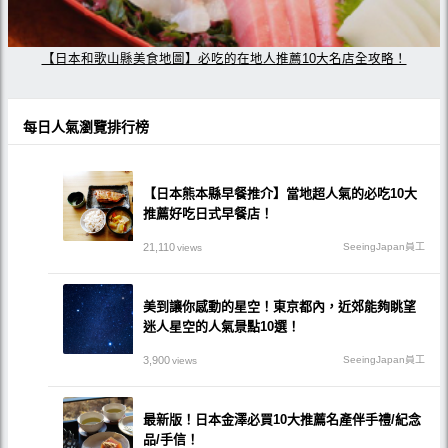
【日本和歌山縣美食地圖】必吃的在地人推薦10大名店全攻略！
每日人氣瀏覽排行榜
【日本熊本縣早餐推介】當地超人氣的必吃10大
推薦好吃日式早餐店！
21,110
SeeingJapan員工
views
美到讓你感動的星空！東京都內，近郊能夠眺望
迷人星空的人氣景點10選！
3,900
SeeingJapan員工
views
最新版！日本金澤必買10大推薦名產伴手禮/紀念
品/手信！