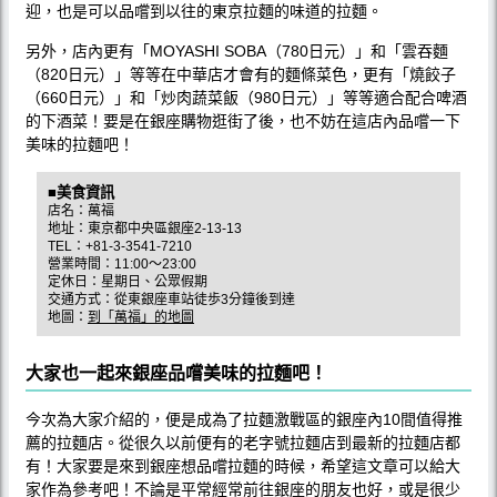
迎，也是可以品嚐到以往的東京拉麵的味道的拉麵。
另外，店內更有「MOYASHI SOBA（780日元）」和「雲吞麵
（820日元）」等等在中華店才會有的麵條菜色，更有「燒餃子
（660日元）」和「炒肉蔬菜飯（980日元）」等等適合配合啤酒
的下酒菜！要是在銀座購物逛街了後，也不妨在這店內品嚐一下
美味的拉麵吧！
■美食資訊
店名：萬福
地址：東京都中央區銀座2-13-13
TEL：+81-3-3541-7210
營業時間：11:00～23:00
定休日：星期日、公眾假期
交通方式：從東銀座車站徒歩3分鐘後到達
地圖：
到「萬福」的地圖
大家也一起來銀座品嚐美味的拉麵吧！
今次為大家介紹的，便是成為了拉麵激戰區的銀座內10間值得推
薦的拉麵店。從很久以前便有的老字號拉麵店到最新的拉麵店都
有！大家要是來到銀座想品嚐拉麵的時候，希望這文章可以給大
家作為參考吧！不論是平常經常前往銀座的朋友也好，或是很少