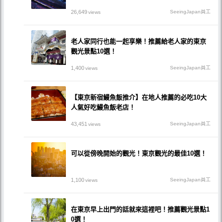
26,649
SeeingJapan員工
views
老人家同行也能一起享樂！推薦給老人家的東京
觀光景點10選！
1,400
SeeingJapan員工
views
【東京新宿鰻魚飯推介】在地人推薦的必吃10大
人氣好吃鰻魚飯老店！
43,451
SeeingJapan員工
views
可以從傍晚開始的觀光！東京觀光的最佳10選！
1,100
SeeingJapan員工
views
在東京早上出門的話就來這裡吧！推薦觀光景點1
0選！