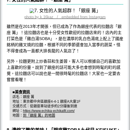
photo by k.16kaz / embedded from Instagram
雖然是在2013年才開張，但已成為了作為銀座代表的拉麵店「銀
座 篝」！這拉麵店也是十分受女性歡迎的拉麵店來的！店內的主
打菜色是「雞白湯SOBA」，是在濃厚的乳白色湯底上配上了國産
銘柄的雞叉燒的拉麵，根據不同的季節還會加入當季的蔬菜。怪
不得會成為一直都大排長龍的人氣店了！
另外，拉麵更附上炒香蒜和生姜蓉，客人可以根據自己的喜歡加
上喜歡的份量。說到了銀座的話可能大多也會想到時髦的町的感
覺，這拉麵店可以說也是一間很時髦的拉麵店！大家也一定要去
嘗嘗看喔！
■美食資訊
店名：銀座 篝
地址：東京都中央區銀座4-4-1 銀座A大廈1F
交通方式：從銀座車站徒歩約2分鐘後到達
網址：
https://www.echika-echikafit.com/
地圖：
到「銀座 篝」的地圖