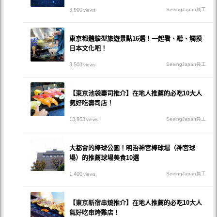
3,900
SeeingJapan員工
views
東京都體驗型旅遊景點16選！一起看、聽、觸摸
日本文化吧！
3,503
SeeingJapan員工
views
【東京池袋壽司推介】在地人推薦的必吃10大人
氣好吃壽司店！
13,953
SeeingJapan員工
views
大都會的棒球公園！明治神宮棒球場（神宮球
場）的推薦球場美食10選
1,400
SeeingJapan員工
views
【東京新宿串燒推介】在地人推薦的必吃10大人
氣好吃串烤雞店！