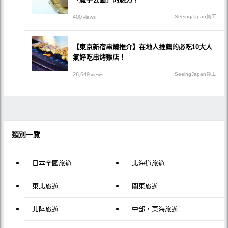
400
SeeingJapan員工
views
【東京新宿串燒推介】在地人推薦的必吃10大人
氣好吃串烤雞店！
26,649
SeeingJapan員工
views
類別一覽
日本全國旅遊
北海道旅遊
東北旅遊
關東旅遊
北陸旅遊
中部・東海旅遊