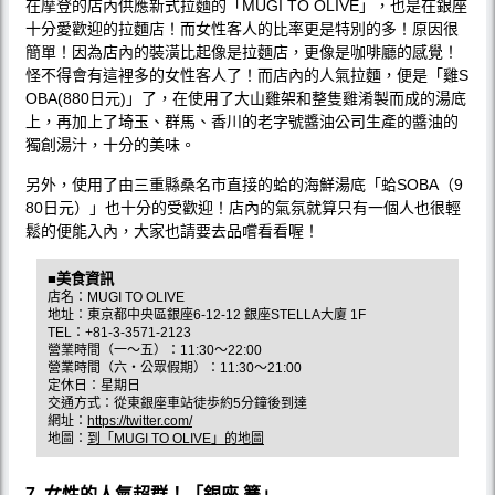
在摩登的店內供應新式拉麵的「MUGI TO OLIVE」，也是在銀座
十分愛歡迎的拉麵店！而女性客人的比率更是特別的多！原因很
簡單！因為店內的裝潢比起像是拉麵店，更像是咖啡廳的感覺！
怪不得會有這裡多的女性客人了！而店內的人氣拉麵，便是「雞S
OBA(880日元)」了，在使用了大山雞架和整隻雞淆製而成的湯底
上，再加上了埼玉、群馬、香川的老字號醬油公司生產的醬油的
獨創湯汁，十分的美味。
另外，使用了由三重縣桑名市直接的蛤的海鮮湯底「蛤SOBA（9
80日元）」也十分的受歡迎！店內的氣氛就算只有一個人也很輕
鬆的便能入內，大家也請要去品嚐看看喔！
■美食資訊
店名：MUGI TO OLIVE
地址：東京都中央區銀座6-12-12 銀座STELLA大廈 1F
TEL：+81-3-3571-2123
營業時間（一～五）：11:30～22:00
營業時間（六・公眾假期）：11:30～21:00
定休日：星期日
交通方式：從東銀座車站徒歩約5分鐘後到達
網址：
https://twitter.com/
地圖：
到「MUGI TO OLIVE」的地圖
7. 女性的人氣超群！「銀座 篝」