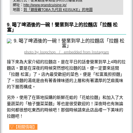
交通方式：從東銀座車站徒歩約3分鐘後到達
網址：
http://www.grandcuisine.jp/
地圖：
到「銀座雞TOBA 九代目 KEISUKE」的地圖
9. 喝了啤酒後的一碗！營業到早上的拉麵店「拉麵 松
富」
photo by loopchop / embedded from Instagram
接下來為大家介紹的拉麵店，是在平日的話會營業到早上4時的拉
麵店。要是在深夜的時候突然想吃拉麵的話，便一定要來這間
「拉麵 松富」了。店內最受歡迎的菜色，便是「松富風担担麵」
了。拉麵的湯底是由有著香辣味道的上層和有著濃厚的芝麻風味
的下層而構成。
另外，使用了在築地採購的新鮮花蛤的「花蛤拉麵」和加入了大
量蔬菜的「柚子鹽菜菜麵」等也是很受歡迎的！深夜時也有無論
如何都很想吃東西的時候吧！那個時候請來此店品嚐一下美味的
拉麵吧！
▽【相關情報】