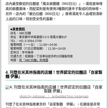
店內最受歡迎的拉麵是「魔女麻醬麵（950日元）」，湯底是味噌
底的麻醬風味，而配菜則是有使用3種類的唐辛子製成的肉味噌。
另外，店內的「銀白拉麵（800日元）」豚骨湯底令人品嚐到清新
上品的口味，特別受女性的喜歡。
■美食資訊
店名：ABC拉麵
地址：東京都中央區銀座3-5-5 南風大廈B1F
TEL：+81-3-3564-2709
營業時間（一～五）：11:00～24:00
營業時間（六日公眾假期）：11:30～24:00
定休日：年中無休
交通方式：從銀座一丁目車站徒歩約3分鐘後到達
地圖：
到「ABC拉麵」的地圖
4. 刊登在米其林指南的店舖！世界認定的拉麵店「自家製
麵 伊藤」
photo by mikiosan / embedded from Instagram
刊登了在米其林指南東京的「自家製麵 伊藤」，在銀座是非常