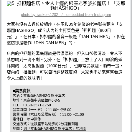
photo by iwskerk1202 / embedded from Instagram
大家有沒有去過位於銀座，在昭和39年創業的老字號拉麵店「支
那麵HASHIGO」呢？店內的主打菜色是「担担麵（800日
元）」。在日本，担担麵的發音一般是「TAN TAN MEN」，但在
這店卻是唸作「DAN DAN MEN」的。
店內的担担麵的湯底應該是很濃厚的，但入口卻很清淡，令人不
禁想喝到一滴不剩。另外，在「担担麵」上放上了入口即溶的煮
豚肉的「太肉担担麵（1000日元）」也非常受歡迎。順帶一提，
店內的「担担麵」可以自行調整辣度的！大家也不妨來嘗嘗看這
令人上癮的辣味吧！
■美食資訊
店名：支那麵HASHIGO 銀座本店
地址：東京都中央區銀座6-3-5
TEL：+81-3-3571-1750
營業時間（一～五）：11:00～翌5:00
營業時間（六日及公眾假期）：11:00～21:00
定休日：年中無休
交通方式：從銀座車站徒歩約2分鐘後到達
地圖：
到「支那麵HASHIGO 銀座本店」的地圖