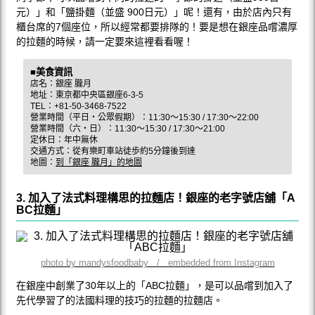
元）」和「鹽掛麵（並盛 900日元）」呢！還有，由於店內只有
櫃台席的7個座位，所以經常都要排隊的！要是想在銀座品嚐濃厚
的拉麵的時候，請一定要來這裡看看喔！
■美食資訊
店名：銀座 朧月
地址：東京都中央區銀座6-3-5
TEL：+81-50-3468-7522
營業時間（平日・公眾假期）：11:30～15:30 / 17:30～22:00
營業時間（六・日）：11:30～15:30 / 17:30～21:00
定休日：年中無休
交通方式：從有樂町車站徒歩約5分鐘後到達
地圖：
到「銀座 朧月」的地圖
3. 加入了法式料理構思的拉麵店！銀座的老字號店舖「A
BC拉麵」
photo by mandysfoodbaby / embedded from Instagram
在銀座中創業了30年以上的「ABC拉麵」，是可以品嚐到加入了
先代學習了的法國料理的技巧的拉麵的拉麵店。