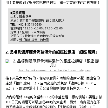
用！要是來到了銀座想吃拉麵的話，請一定要前往這店看看喔！
■美食資訊
店名：麵處 銀笹
地址： 東京都中央區銀座8-15-2 藤大廈1F
TEL：+81-3-3543-0280
營業時間：11:30～15:00 / 17:30～22:00
定休日：星期日、公眾假期
交通方式：從新橋車站徒歩約5分鐘後到達
地圖：
到「麵處 銀笹」的地圖
2. 品嚐到濃厚豚骨海鮮湯汁的銀座拉麵店「銀座 朧月」
photo by irokawamari / embedded from Instagram
接下來為大家介紹的，便是以豚骨和海鮮的濃厚W湯汁而出名的
店舖「銀座 朧月」了。店內必點的菜色是「濃厚掛麵（850日
元）」，跟濃厚湯汁十分配合的粗麵便是其特色之一了。
店內的麵條200g的並盛和300g的中盛也是一樣的價錢，要是加付
100日元的話還可以增加成400g的大盛呢！另外，店內更有在不
同季節中可以品嚐到不同的拉麵的「季節的掛麵（並盛950日