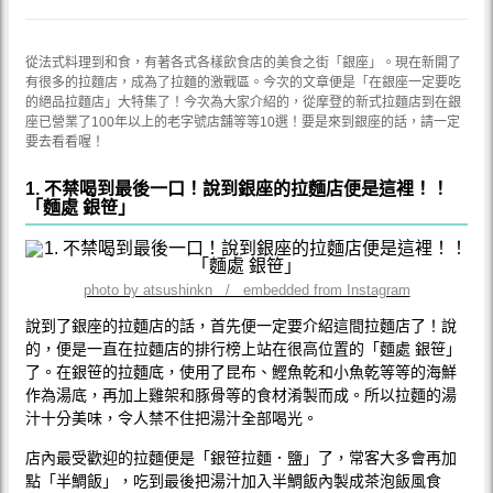
從法式料理到和食，有著各式各樣飲食店的美食之街「銀座」。現在新開了
有很多的拉麵店，成為了拉麵的激戰區。今次的文章便是「在銀座一定要吃
的絕品拉麵店」大特集了！今次為大家介紹的，從摩登的新式拉麵店到在銀
座已營業了100年以上的老字號店舖等等10選！要是來到銀座的話，請一定
要去看看喔！
1. 不禁喝到最後一口！說到銀座的拉麵店便是這裡！！
「麵處 銀笹」
photo by atsushinkn / embedded from Instagram
說到了銀座的拉麵店的話，首先便一定要介紹這間拉麵店了！說
的，便是一直在拉麵店的排行榜上站在很高位置的「麵處 銀笹」
了。在銀笹的拉麵底，使用了昆布、鰹魚乾和小魚乾等等的海鮮
作為湯底，再加上雞架和豚骨等的食材淆製而成。所以拉麵的湯
汁十分美味，令人禁不住把湯汁全部喝光。
店內最受歡迎的拉麵便是「銀笹拉麵．鹽」了，常客大多會再加
點「半鯛飯」，吃到最後把湯汁加入半鯛飯內製成茶泡飯風食