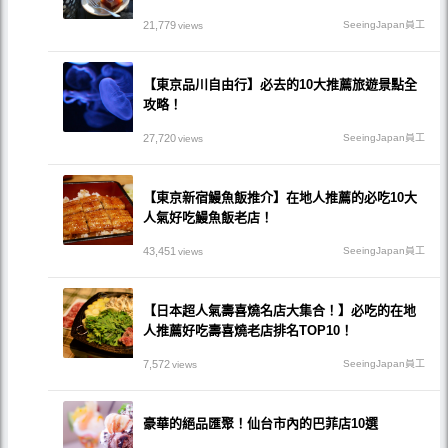
21,779
SeeingJapan員工
views
【東京品川自由行】必去的10大推薦旅遊景點全
攻略！
27,720
SeeingJapan員工
views
【東京新宿鰻魚飯推介】在地人推薦的必吃10大
人氣好吃鰻魚飯老店！
43,451
SeeingJapan員工
views
【日本超人氣壽喜燒名店大集合！】必吃的在地
人推薦好吃壽喜燒老店排名TOP10！
7,572
SeeingJapan員工
views
豪華的絕品匯聚！仙台市內的巴菲店10選