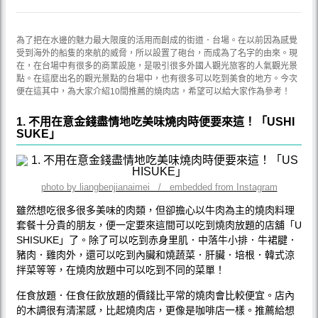
為了把在水邊的魅力最大限度的活用而創成的街道．台場。在以前因為感覺
受到海外的船隻的來航的威脅，所以設置了砲台，而成為了名字的由來。現
在，在台場中有很多的商業設施，是吸引很多外國人觀光旅客的人氣觀光景
點。在這麼出名的觀光景點的台場中，也有很多可以吃到美食的地方。今次
便在這其中，為大家介紹10間推薦的燒肉店，希望可以給大家作為參考！
1. 不用在意金錢盡情地吃美味燒肉時便要來這！「USHI
SUKE」
photo by liangbenjianaimei / embedded from Instagram
雖然想吃很多很多美味的肉類，但卻擔心以牛肉為主的燒肉料理
套餐十分貴的朋友，便一定要來這間可以吃到燒肉放題的店舖「U
SHISUKE」了。除了可以吃到赤身里肌．中落牛小排．牛裙腱．
豬肉．雞肉外，還可以吃到內臟和燒蔬菜．肝臟．培根．韓式涼
拌菜等等，在燒肉放題中可以吃到不同的菜單！
任食放題．任食任飲放題的價錢比平常的燒肉會比較便宜。店內
的木調很有清潔感，比起燒肉店，更像是咖啡店一樣。推薦給想