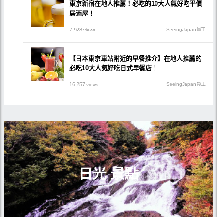
東京新宿在地人推薦！必吃的10大人氣好吃平價
居酒屋！
7,928
SeeingJapan員工
views
【日本東京車站附近的早餐推介】在地人推薦的
必吃10大人氣好吃日式早餐店！
16,257
SeeingJapan員工
views
日光 景點