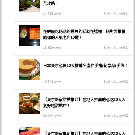
全攻略！
14,252
SeeingJapan員工
views
在銀座吃絕品的鰻魚的話就在這裡！絕對要推薦
給你的人氣老店10選！
11,800
SeeingJapan員工
views
日本東京必買10大推薦名產伴手禮/紀念品/手信！
19,323
SeeingJapan員工
views
【東京新宿甜點推介】在地人推薦的必吃10大人
氣好吃甜點店！
20,182
SeeingJapan員工
views
【東京新宿壽司推介】在地人推薦的必吃10大人