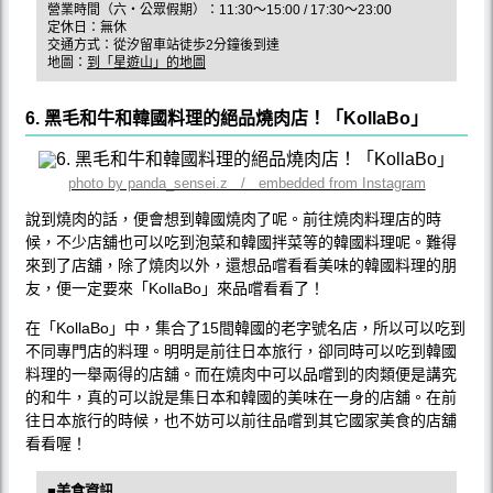
營業時間（六・公眾假期）：11:30～15:00 / 17:30～23:00
定休日：無休
交通方式：從汐留車站徒歩2分鐘後到達
地圖：
到「星遊山」的地圖
6. 黑毛和牛和韓國料理的絕品燒肉店！「KollaBo」
photo by panda_sensei.z / embedded from Instagram
說到燒肉的話，便會想到韓國燒肉了呢。前往燒肉料理店的時
候，不少店舖也可以吃到泡菜和韓國拌菜等的韓國料理呢。難得
來到了店舖，除了燒肉以外，還想品嚐看看美味的韓國料理的朋
友，便一定要來「KollaBo」來品嚐看看了！
在「KollaBo」中，集合了15間韓國的老字號名店，所以可以吃到
不同專門店的料理。明明是前往日本旅行，卻同時可以吃到韓國
料理的一舉兩得的店舖。而在燒肉中可以品嚐到的肉類便是講究
的和牛，真的可以說是集日本和韓國的美味在一身的店舖。在前
往日本旅行的時候，也不妨可以前往品嚐到其它國家美食的店舖
看看喔！
■美食資訊