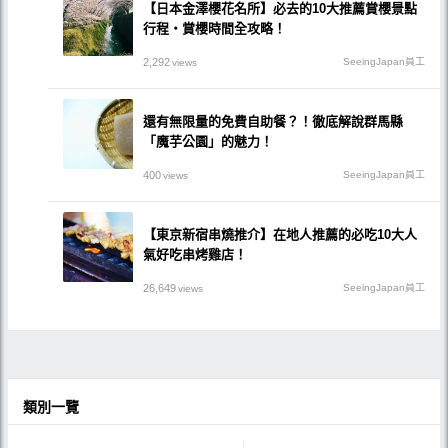
【日本金澤櫻花名所】必去的10大推薦賞櫻景點
行程・賞櫻時間全攻略！
2,292
SeeingJapan員工
views
還有無限量的免費自助餐？！徹底解說群馬縣
「魔芋公園」的魅力！
400
SeeingJapan員工
views
【東京新宿串燒推介】在地人推薦的必吃10大人
氣好吃串烤雞店！
26,649
SeeingJapan員工
views
類別一覽