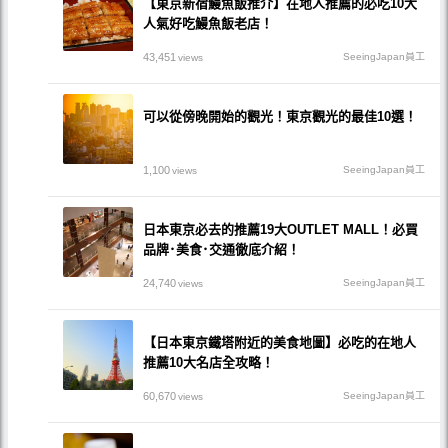
【東京新宿鰻魚飯推介】在地人推薦的必吃10大
人氣好吃鰻魚飯老店！
43,451
SeeingJapan員工
views
可以從傍晚開始的觀光！東京觀光的最佳10選！
1,100
SeeingJapan員工
views
日本東京必去的推薦19大OUTLET MALL！必買
品牌･美食･交通徹底介紹！
24,740
SeeingJapan員工
views
【日本東京鐵塔附近的美食地圖】必吃的在地人
推薦10大名店全攻略！
60,670
SeeingJapan員工
views