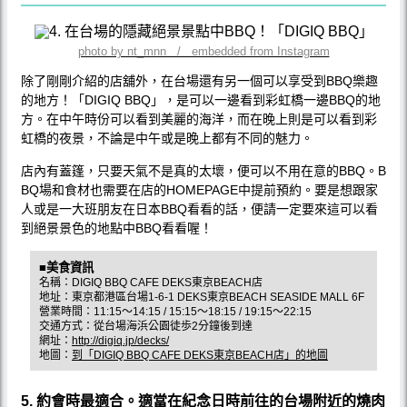
photo by nt_mnn / embedded from Instagram
除了剛剛介紹的店舖外，在台場還有另一個可以享受到BBQ樂趣
的地方！「DIGIQ BBQ」，是可以一邊看到彩虹橋一邊BBQ的地
方。在中午時份可以看到美麗的海洋，而在晚上則是可以看到彩
虹橋的夜景，不論是中午或是晚上都有不同的魅力。
店內有蓋篷，只要天氣不是真的太壞，便可以不用在意的BBQ。B
BQ場和食材也需要在店的HOMEPAGE中提前預約。要是想跟家
人或是一大班朋友在日本BBQ看看的話，便請一定要來這可以看
到絕景景色的地點中BBQ看看喔！
■美食資訊
名稱：DIGIQ BBQ CAFE DEKS東京BEACH店
地址：東京都港區台場1-6-1 DEKS東京BEACH SEASIDE MALL 6F
營業時間：11:15～14:15 / 15:15～18:15 / 19:15～22:15
交通方式：從台場海浜公園徒歩2分鐘後到達
網址：
http://digiq.jp/decks/
地圖：
到「DIGIQ BBQ CAFE DEKS東京BEACH店」的地圖
5. 約會時最適合。適當在紀念日時前往的台場附近的燒肉