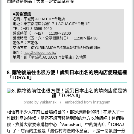
肉絕對是絕品！大家一定要試試看喔！
■美食資訊
名稱：平城苑 ACUA CITY台場店
地址：東京都港區台場1-7-1 ACUA CITY台場 1F
TEL：+81-3-3599-4040
營業時間（一～四）：11:30～23:00
營業時間（五・六・公眾假期前日）：11:30～翌4:30
定休日：不定休
交通方式：從YURIKAMOME台場車站徒歩5分鐘後到達
網址：
http://heijouen.co.jp/
地圖：
到「平城苑 ACUA CITY台場店」的地圖
8. 購物後前往也很方便！說到日本出名的燒肉店便是這裡
「TORAJI」
photo by yukitansk / embedded from Instagram
相信有不少人在前往台場的目的，都是想購物的吧！在購入了一
堆戰利品的時候，當然不想再移動到別的地方吃晚飯吧！這個時
候，推薦大家要來購物中心「VenusFort」中的燒肉店「TORAJ
I」了。店內的主題是「渡假村海邊的休息室」，是一間氛圍十分