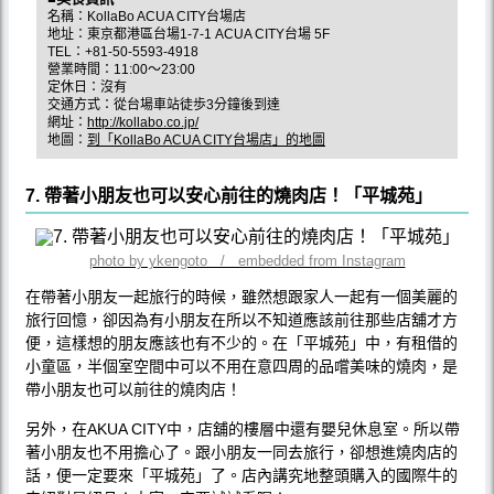
名稱：KollaBo ACUA CITY台場店
地址：東京都港區台場1-7-1 ACUA CITY台場 5F
TEL：+81-50-5593-4918
營業時間：11:00～23:00
定休日：沒有
交通方式：從台場車站徒歩3分鐘後到達
網址：
http://kollabo.co.jp/
地圖：
到「KollaBo ACUA CITY台場店」的地圖
7. 帶著小朋友也可以安心前往的燒肉店！「平城苑」
photo by ykengoto / embedded from Instagram
在帶著小朋友一起旅行的時候，雖然想跟家人一起有一個美麗的
旅行回憶，卻因為有小朋友在所以不知道應該前往那些店舖才方
便，這樣想的朋友應該也有不少的。在「平城苑」中，有租借的
小童區，半個室空間中可以不用在意四周的品嚐美味的燒肉，是
帶小朋友也可以前往的燒肉店！
另外，在AKUA CITY中，店舖的樓層中還有嬰兒休息室。所以帶
著小朋友也不用擔心了。跟小朋友一同去旅行，卻想進燒肉店的
話，便一定要來「平城苑」了。店內講究地整頭購入的國際牛的