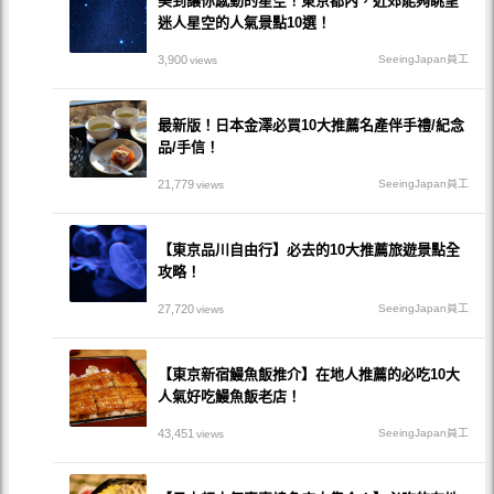
美到讓你感動的星空！東京都內，近郊能夠眺望
迷人星空的人氣景點10選！
3,900
SeeingJapan員工
views
最新版！日本金澤必買10大推薦名產伴手禮/紀念
品/手信！
21,779
SeeingJapan員工
views
【東京品川自由行】必去的10大推薦旅遊景點全
攻略！
27,720
SeeingJapan員工
views
【東京新宿鰻魚飯推介】在地人推薦的必吃10大
人氣好吃鰻魚飯老店！
43,451
SeeingJapan員工
views