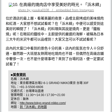
photo by yuuuka0108 / embedded from Instagram
位於酒店的最上層，看著美麗的夜景，品嚐主廚烤成的美味燒肉
和紅酒，大家想不想試試看呢？在「浜木綿」中便可以感受到這
美好的瞬間了！「浜木綿」的料理與其說是燒肉，更是「鐡板
燒」呢！在眼前的鐡枝中，主廚提供的嚴選的海鮮，被稱為日本
三大牛的米沢牛都可以品嚐到！大家又怎可以不試試看呢？
店內的大窗口中看到的景色十分的美，店內的氣氛也令人十分舒
適。雖然跟一大班朋友熱鬧地吃燒肉也不錯，但偶然在高級店舖
中奢侈一次，也不是什麼壞事吧？來到了台場的話，便一定要試
試看了！
■美食資訊
名稱：浜木綿
地址：東京都港區台場2-6-1 GRAND NIKKO東京 台場 30F
TEL：+81-3-5500-6606
交通方式：台場車站直達
營業時間：11:30～14:30 / 17:30～21:00
定休日：無休
網址：
http://www.tokyo.grand-nikko.com/
地圖：
到「浜木綿」的地圖