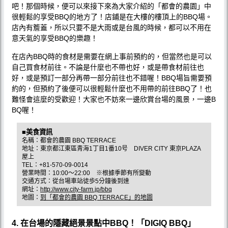
吧！那個時候，便可以來接下來為大家介紹的「都會的農園」中
很輕鬆的享受BBQ的地方了！店鋪是在大樓的樓頂上的BBQ場。
店內有簷蓋，所以只要不是大雨或是台風的時候，都可以不用在
意天氣的享受BBQ的樂趣！
在店內BBQ時的食材是需要在網上事前預約的，但當然也是可以
自己買食材前往。不論是什麼也不帶也好，或是帶食材前往也
好，或是預訂一部分再帶一部分前往也不錯喔！BBQ場旨需要預
約的，但預約了後便可以很輕鬆什麼也不用帶的前往BBQ了！也
難怪會這麼的受歡迎！大家也不妨來一邊欣賞台場的風景，一邊B
BQ喔！
■美食資訊
名稱：都會的農園 BBQ TERRACE
地址：東京都江東區青海1丁目1番10号 DIVER CITY 東京PLAZA
屋上
TEL：+81-570-09-0014
營業時間：10:00～22:00 ※根據季節有所變動
交通方式：從台場車站徒歩5分鐘後到達
網址：
http://www.city-farm.jp/bbq
地圖：
到「都會的農園 BBQ TERRACE」的地圖
4. 在台場的隱藏絕景景點中BBQ！「DIGIQ BBQ」