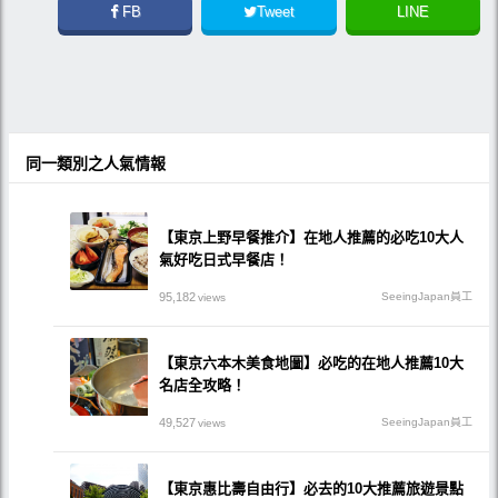
FB
Tweet
LINE
同一類別之人氣情報
【東京上野早餐推介】在地人推薦的必吃10大人
氣好吃日式早餐店！
95,182
SeeingJapan員工
views
【東京六本木美食地圖】必吃的在地人推薦10大
名店全攻略！
49,527
SeeingJapan員工
views
【東京惠比壽自由行】必去的10大推薦旅遊景點