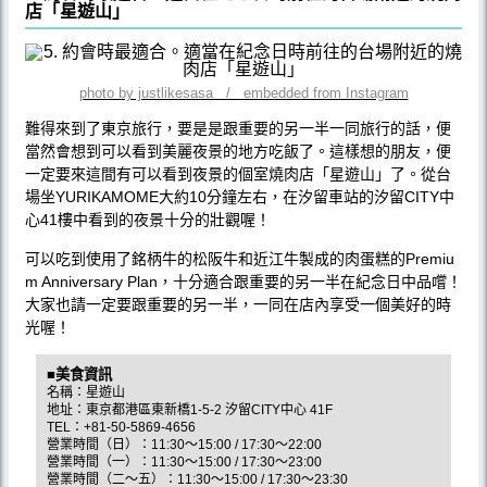
店「星遊山」
photo by justlikesasa / embedded from Instagram
難得來到了東京旅行，要是是跟重要的另一半一同旅行的話，便
當然會想到可以看到美麗夜景的地方吃飯了。這樣想的朋友，便
一定要來這間有可以看到夜景的個室燒肉店「星遊山」了。從台
場坐YURIKAMOME大約10分鐘左右，在汐留車站的汐留CITY中
心41樓中看到的夜景十分的壯觀喔！
可以吃到使用了銘柄牛的松阪牛和近江牛製成的肉蛋糕的Premiu
m Anniversary Plan，十分適合跟重要的另一半在紀念日中品嚐！
大家也請一定要跟重要的另一半，一同在店內享受一個美好的時
光喔！
■美食資訊
名稱：星遊山
地址：東京都港區東新橋1-5-2 汐留CITY中心 41F
TEL：+81-50-5869-4656
營業時間（日）：11:30～15:00 / 17:30～22:00
營業時間（一）：11:30～15:00 / 17:30～23:00
營業時間（二～五）：11:30～15:00 / 17:30～23:30