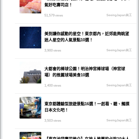
氣好吃壽司店！
51,579
SeeingJapan員工
views
美到讓你感動的星空！東京都內，近郊能夠眺望
迷人星空的人氣景點10選！
3,900
SeeingJapan員工
views
大都會的棒球公園！明治神宮棒球場（神宮球
場）的推薦球場美食10選
1,400
SeeingJapan員工
views
東京都體驗型旅遊景點16選！一起看、聽、觸摸
日本文化吧！
3,503
SeeingJapan員工
views
【東京池袋壽司推介】在地人推薦的必吃10大人