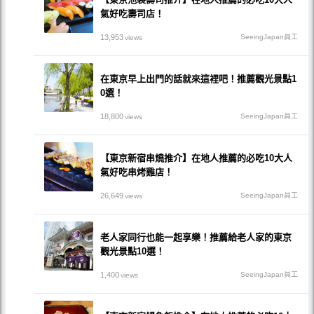
氣好吃壽司店！
13,953
SeeingJapan員工
views
在東京早上出門的話就來這裡吧！推薦觀光景點1
0選！
18,800
SeeingJapan員工
views
【東京新宿串燒推介】在地人推薦的必吃10大人
氣好吃串烤雞店！
26,649
SeeingJapan員工
views
老人家同行也能一起享樂！推薦給老人家的東京
觀光景點10選！
1,400
SeeingJapan員工
views