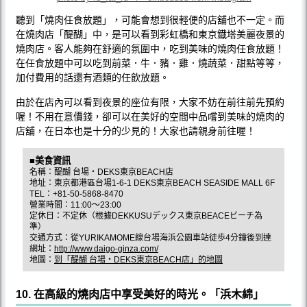
聽到「燒肉任食放題」，可能會想到很輕便的店舖也不一定。而
在燒肉店「醍醐」中，是可以看到彩虹橋和東京鐡塔美麗夜景的
燒肉店。客人能夠在舒適的氛圍中，吃到美味的燒肉任食放題！
在任食放題中可以吃到前菜．牛．豬．雞．燒蔬菜．甜點等等，
加付費用的話還有酒類的任飲放題。
由於在店內可以看到夜景的座位有限，大家不妨在前往前先預約
喔！不用在意價錢，卻可以在美好的空間中品嚐到美味的燒肉的
店舖，在日本也是十分的少見的！大家也請親身前往喔！
■美食資訊
名稱：醍醐 台場・DEKS東京BEACH店
地址：東京都港區台場1-6-1 DEKS東京BEACH SEASIDE MALL 6F
TEL：+81-50-5868-8470
營業時間：11:00～23:00
定休日：不定休（根據DEKKUSUデックス東京BEACEビーチ為
準）
交通方式：從YURIKAMOME線台場海浜公園車站徒歩4分鐘後到達
網址：
http://www.daigo-ginza.com/
地圖：
到「醍醐 台場・DEKS東京BEACH店」的地圖
10. 在高級的燒肉店中享受美好的時光。「浜木綿」