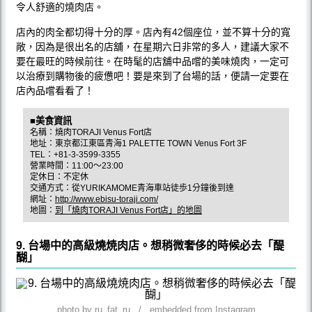
令人舒適的燒肉店。
店內的肉全都切得十分的厚。店內有42個座位，並不算十分的寬
敞，因為是很出名的店舖，在星期六日非常的多人，建議大家不
要在最旺的時候前往。在時髦的店舖中品嚐的美味燒肉，一定可
以治療到購物後的疲憊吧！要是來到了台場的話，便請一定要在
店內品嚐看看了！
■美食資訊
名稱：燒肉TORAJI Venus Fort店
地址：東京都江東區青海1 PALETTE TOWN Venus Fort 3F
TEL：+81-3-3599-3355
營業時間：11:00～23:00
定休日：不定休
交通方式：從YURIKAMOME青海車站徒歩1分鐘後到達
網址：
http://www.ebisu-toraji.com/
地圖：
到「燒肉TORAJI Venus Fort店」的地圖
9. 台場中的高級燒焼肉店。想稍微奢侈的時候必去「醍
醐」
photo by ru_fat_ru / embedded from Instagram