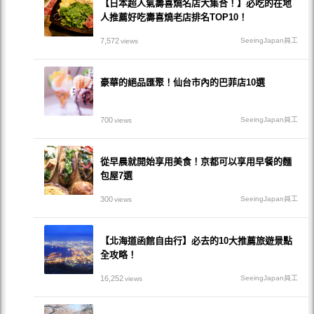
【日本超人氣壽喜燒名店大集合！】必吃的在地
人推薦好吃壽喜燒老店排名TOP10！
7,572
SeeingJapan員工
views
豪華的絕品匯聚！仙台市內的巴菲店10選
700
SeeingJapan員工
views
從早晨就開始享用美食！京都可以享用早餐的麵
包屋7選
300
SeeingJapan員工
views
【北海道函館自由行】必去的10大推薦旅遊景點
全攻略！
16,252
SeeingJapan員工
views