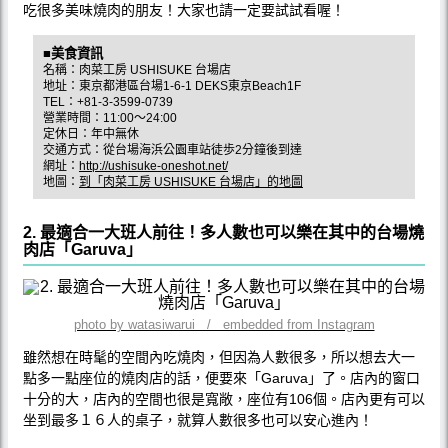
吃很多美味燒肉的朋友！大家也請一定要試試看喔！
■美食資訊
名稱：肉菜工房 USHISUKE 台場店
地址：東京都港區台場1-6-1 DEKS東京Beach1F
TEL：+81-3-3599-0739
營業時間：11:00～24:00
定休日：年中無休
交通方式：從台場海浜公園車站徒歩2分鐘後到達
網址：
http://ushisuke-oneshot.net/
地圖：
到「肉菜工房 USHISUKE 台場店」的地圖
2. 最適合一大班人前往！多人數也可以樂在其中的台場燒
肉店「Garuva」
photo by watasiwarui / embedded from Instagram
雖然想在時髦的空間內吃燒肉，但因為人數很多，所以想去大一
點多一點座位的燒肉店的話，便要來「Garuva」了。店內的窗口
十分的大，店內的空間也很是寬敞，座位有106個。店內更有可以
坐到最多１６人的桌子，就算人數很多也可以安心進內！