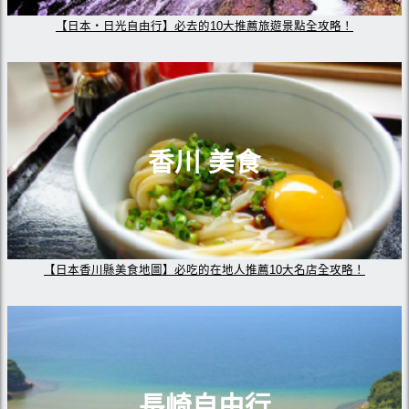
【日本・日光自由行】必去的10大推薦旅遊景點全攻略！
香川 美食
【日本香川縣美食地圖】必吃的在地人推薦10大名店全攻略！
長崎自由行