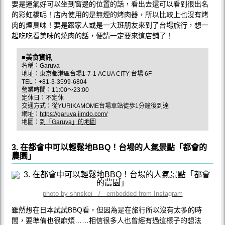
要是運氣好可以坐到窗邊的位置的話，看出去還可以看到很出名
的彩虹橋呢！店內使用的是無煙的烤肉器，所以比較上也沒有烤
肉的煙臭味！要是跟家人或是一大班朋友來到了台場旅行，想一
起吃吃看美味的燒肉的話，便請一定要來這店舖了！
■美食資訊
名稱：Garuva
地址：東京都港區台場1-7-1 ACUA CITY 台場 6F
TEL：+81-3-3599-6804
營業時間：11:00～23:00
定休日：不定休
交通方式：從YURIKAMOME台場車站徒歩1分鐘後到達
網址：
https://garuva.jimdo.com/
地圖：
到「Garuva」的地圖
3. 在都會中可以輕鬆地BBQ！台場的人氣景點「都會的
農園」
photo by shnskei / embedded from Instagram
雖然想在日本試試BBQ看，但因為是在旅行所以沒有太多的時
間，要準備也很麻煩……相信很多人也曾經有過這樣子的想法