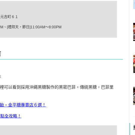
入元吉町６１
、[禮拜天，節日]11:00AM～8:00PM
店
m
裡可以看到採用沖繩黑糖製作的黑密巴菲。傳統黑糖，巴菲里
飴・金平糖專賣店６選！
景點全攻略！