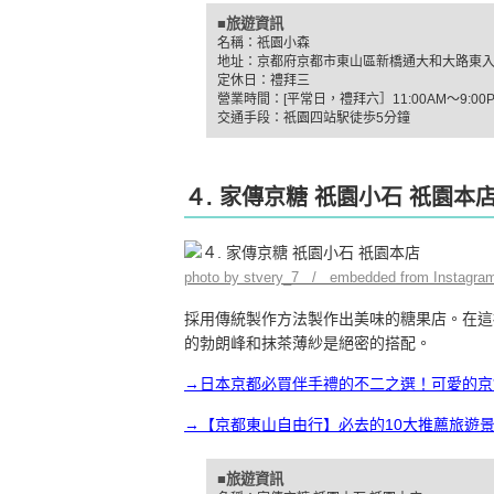
■旅遊資訊
名稱：祇園小森
地址：京都府京都市東山區新橋通大和大路東
定休日：禮拜三
營業時間：[平常日，禮拜六］11:00AM～9:00PM
交通手段：祇園四站駅徒歩5分鐘
４. 家傳京糖 祇園小石 祇園本
photo by stvery_7 / embedded from Instagra
採用傳統製作方法製作出美味的糖果店。在這
的勃朗峰和抹茶薄紗是絕密的搭配。
→日本京都必買伴手禮的不二之選！可愛的京
→【京都東山自由行】必去的10大推薦旅遊
■旅遊資訊