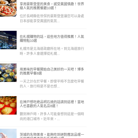
享用豪斯登堡的美食，感受異國情趣！世界
級人氣的推薦餐廳10選！
位於長崎縣佐世保的豪斯登堡讓您可以身處
日本卻能享受異國的氣氛...
在札幌購物的話，這些地方值得推薦！人氣
購物點10選
札幌市是北海道政廳所在地。到北海道旅行
時，許多人會選擇從札幌...
用美味的早餐開始自己美好的一天吧！博多
的推薦早餐8選
一天之計在於早餐。即使平時不怎麼吃早餐
的人，旅行時是不是也想...
在神戸想吃絶品明石焼的話請到這裡！當地
人也喜歡的人氣名店8選！
聽到神戶時，許多人可能會想到這是一個時
尚的港口城市。近年來，...
茨城的名物美食。能夠吃到絕對應該品嚐一