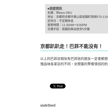
■旅遊資訊
名稱：和baru OKU
地址：京都府京都市東山區祇園町南側570-119
定休日：不定期休息
營業時間：11:30AM～9:00PM
交通手段：祇園四条站徒歩5分鐘
京都趴趴走！巴菲不能没有！
以上的巴菲店相信有巴菲迷的朋友一定會都想
慢品味各家店的不同。女閨蜜的聚餐情侶的約