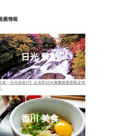
推薦情報
日光 景點
日本・日光自由行】必去的10大推薦旅遊景點全攻
！
香川 美食