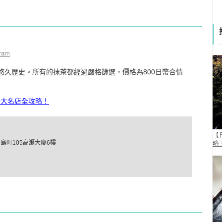
ram
悠久歷史。所有的抹茶都經過嚴格篩選，價格為800日幣合情
0大名店全攻略！
【
町105高瀬大廈6樓
略