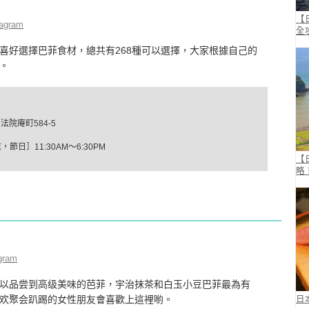
【
tagram
全
喜好選擇巴菲食材，總共有268種可以選擇，大家根據自己的
。
院庵町584-5
，節日］11:30AM～6:30PM
【
略
gram
以品尝到高级美味的芭菲，宇治抹茶和白玉小豆巴菲最為有
欢聚会趴踢的女性朋友會喜歡上這裡喲。
日