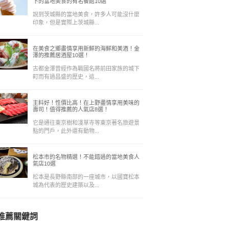
下的當地美食的有名餐館10選
說到茨城縣的當地美食，許多人可能沒什麼
印象，但是實際上茨城縣...
在美食之鄉盡情享用新鮮的海鮮和美酒！金
澤的推薦居酒屋10選！
古都金澤曾經作為戰國名將前田家族的城下
町而有過昌盛的歷史，這...
主料好！性價比高！在上野盡情享用美味的
壽司！值得推薦的人氣店8選！
它是通往東京樹和淺草寺等東京著名旅遊景
點的門戶，此外還有動物...
松本市的名物精選！不能錯過的當地美食人
氣店10選
松本是長野縣南部的一座城市，以國寶松本
城為代表的歷史建築以及...
推薦關鍵詞