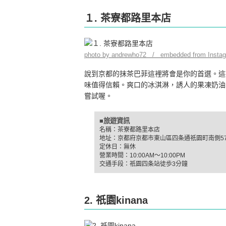
１. 茶寮都路里本店
photo by andrewho72 / embedded from Insta
說到京都的抹茶巴菲這裡將會是你的首選。這
味值得信賴。爽口的冰淇淋，誘人的果凍奶油
嘗試喔。
■旅遊資訊
名稱：茶寮都路里本店
地址：京都府京都市東山區四条通祇園町南側573
定休日：無休
營業時間：10:00AM～10:00PM
交通手段：祇園四条站徒歩3分鐘
2. 祇園kinana