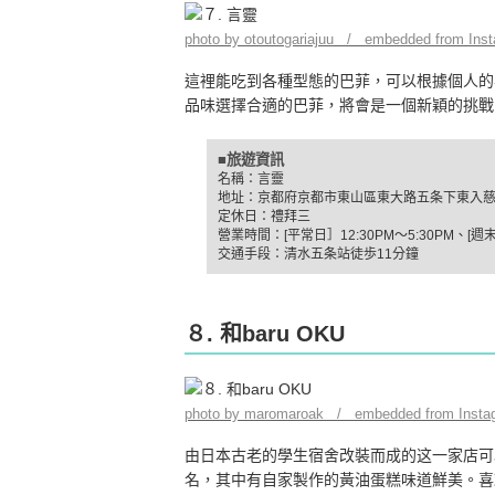
photo by otoutogariajuu / embedded from Ins
這裡能吃到各種型態的巴菲，可以根據個人的
品味選擇合適的巴菲，將會是一個新穎的挑戰
■旅遊資訊
名稱：言靈
地址：京都府京都市東山區東大路五条下東入慈法
定休日：禮拜三
營業時間：[平常日］12:30PM～5:30PM、[週末
交通手段：清水五条站徒歩11分鐘
８. 和baru OKU
photo by maromaroak / embedded from Insta
由日本古老的學生宿舍改裝而成的这一家店可
名，其中有自家製作的黃油蛋糕味道鮮美。喜