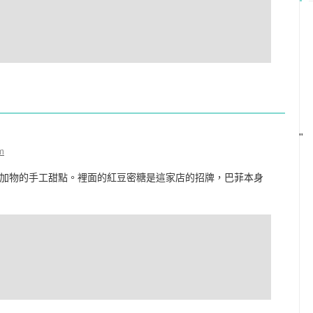
"
m
加物的手工甜點。裡面的紅豆密糖是這家店的招牌，巴菲本身