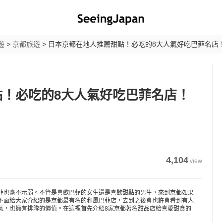
遊
>
京都旅遊
>
日本京都在地人推薦甜點！必吃的8大人氣好吃巴菲名店
！必吃的8大人氣好吃巴菲名店！
4,104
view
菲也毫不示弱。不管是喜歡巴菲的女生還是喜歡甜點的男生，來到京都如果
下面給大家介紹的是京都最有名的和風巴菲店，去到之後會也許會看到有人
氣，也擁有排隊的價值。在這裡首先介紹8家京都著名甜品店給喜愛甜食的