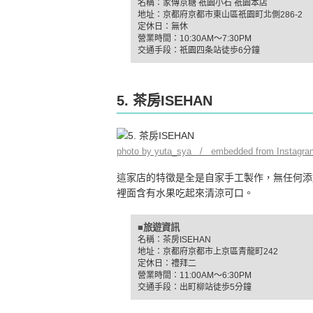
名稱：家傳京糖 祇園小石 祇園本店
地址：京都府京都市東山區祇園町北側286-2
定休日：無休
營業時間：10:30AM～7:30PM
交通手段：祇園四条站徒歩6分鐘
5. 茶房ISEHAN
photo by yuta_sya / embedded from Instagra
這家店的特徵是全是自家手工製作，無任何添
裡面含有水果吃起來清涼可口。
■旅遊資訊
名稱：茶房ISEHAN
地址：京都府京都市上京區青龍町242
定休日：禮拜二
營業時間：11:00AM～6:30PM
交通手段：出町柳站徒歩5分鐘