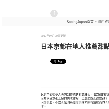
SeeingJapan頁首
>
關西旅
2017年07月20日更新
日本京都在地人推薦甜點
說起京都很多人會想到傳統的和式點心，但京都的巴
沒有享受京都正宗的美味甜點，怎麼能說到過京都？
大排長龍，不過正是因為他的美味才擁有這麼高的人
你。