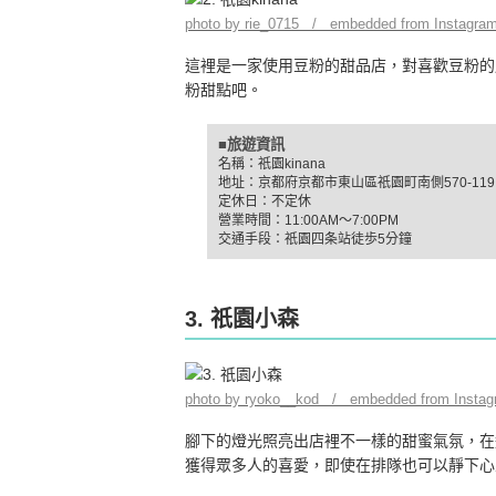
photo by rie_0715 / embedded from Instagra
這裡是一家使用豆粉的甜品店，對喜歡豆粉的
粉甜點吧。
■旅遊資訊
名稱：祇園kinana
地址：京都府京都市東山區祇園町南側570-119
定休日：不定休
營業時間：11:00AM～7:00PM
交通手段：祇園四条站徒歩5分鐘
3. 祇園小森
photo by ryoko__kod / embedded from Instag
腳下的燈光照亮出店裡不一樣的甜蜜氣氛，在
獲得眾多人的喜愛，即使在排隊也可以靜下心