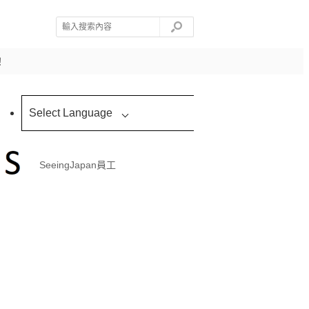
！
Select Language
SeeingJapan員工