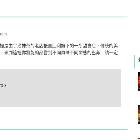
gram
裡是由宇治抹茶的老店祇園辻利旗下的一所甜食店，傳統的美
，來到這裡你將能夠品嘗到不同風味不同型態的巴菲。請一定
-3