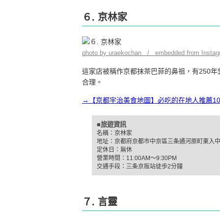
６. 京林家
photo by uraekochan / embedded from Instag
這家店被稱作京都抹茶巴菲的鼻祖，有250年
合理。
→【京都宇治美食地圖】必吃的在地人推薦1
■旅遊資訊
名稱：京林家
地址：京都府京都市中京區三条通河原町東入中島
定休日：無休
營業時間：11:00AM～9:30PM
交通手段：三条京阪站徒歩2分鐘
７. 言靈