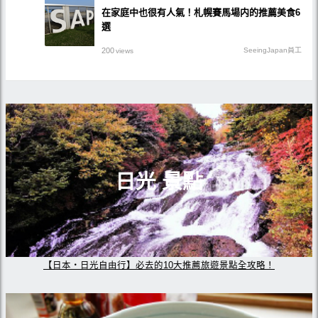
在家庭中也很有人氣！札幌賽馬場内的推薦美食6
選
200
SeeingJapan員工
views
日光 景點
【日本・日光自由行】必去的10大推薦旅遊景點全攻略！