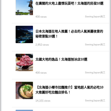
在廣闊的大地上盡情玩耍吧！北海道的民宿10選
400
SeeingJapan員工
views
日本北海道在地人推薦！必去的人氣美麗夜景的
秘密景點10選！
2,852
SeeingJapan員工
views
北國大地的逸品！北海道刨冰店10選
400
SeeingJapan員工
views
【北海道小樽市拉麵推介】當地超人氣的必吃10
大推薦好吃拉麵店排名！
14,101
SeeingJapan員工
views