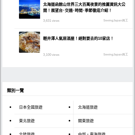
北海道函館山世界三大百萬夜景的推薦資訊大公
開！展望台･交通･時間･季節徹底介紹！
3,631
SeeingJapan員工
views
輕井澤人氣居酒屋！絕對要去的10家店！
3,100
SeeingJapan員工
views
類別一覽
日本全國旅遊
北海道旅遊
東北旅遊
關東旅遊
北陸旅遊
中部・東海旅遊