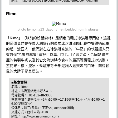
網址：
http://siretoco23.jp/company/gelato-siretoco/index.html
Rimo
photo by norita13_dayo / embedded from Instagram
「Rimo」（以前的松鼠森林）是網走的義式冰淇淋專門店。這裡
的師傅竟然是在義大利舉行的義式冰淇淋國際比賽中獲得過冠軍
的超一流匠人！他們對左右冰淇淋味道的「牛奶」的執著讓人只
有幾個字:果然厲害! 這裡可以享用到活用了網走產、合同奶農生
產的特製牛奶以及其它北海道時令食材的最高等級義式冰淇淋。
無花果、櫻、流冰、藍靛果等全部是讓人感興趣的口味。商標鬆
鼠的大牌子是其標誌。
■基本資訊
名稱：Rimo
地址：北海道網走市呼人418
電話號碼：+81-152-48-3053
營業時間：夏季(5月〜9月)10:00～17:15冬季(10月〜4月)10:00～1
6:00(週三定休)
公休日：週三(冬季)、不定休(Facebook通知)
交通方式：距呼人站845m
網址：
http://www.risunomori.com/