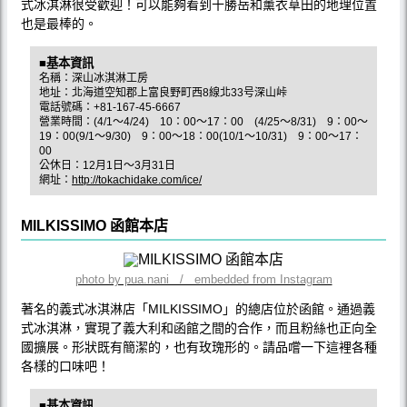
式冰淇淋很受歡迎！可以能夠看到十勝岳和薰衣草田的地理位置
也是最棒的。
■基本資訊
名稱：深山冰淇淋工房
地址：北海道空知郡上富良野町西8線北33号深山峠
電話號碼：+81-167-45-6667
營業時間：(4/1～4/24) 10：00～17：00 (4/25～8/31) 9：00～
19：00(9/1～9/30) 9：00～18：00(10/1～10/31) 9：00～17：
00
公休日：12月1日～3月31日
網址：
http://tokachidake.com/ice/
MILKISSIMO 函館本店
photo by pua.nani / embedded from Instagram
著名的義式冰淇淋店「MILKISSIMO」的總店位於函館。通過義
式冰淇淋，實現了義大利和函館之間的合作，而且粉絲也正向全
國擴展。形狀既有簡潔的，也有玫瑰形的。請品嚐一下這裡各種
各樣的口味吧！
■基本資訊