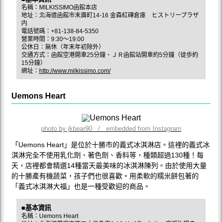
名稱：MILKISSIMO函館本店
地址：北海道函館市末廣町14-16 金森紅磚倉庫 ヒストリープラザ
内
電話號碼：+81-138-84-5350
營業時間：9:30～19:00
公休日：無休（年末年初除外）
交通方式：函館空港開車25分鐘、ＪＲ函館站開車約5分鐘（徒歩約
15分鐘）
網址：
http://www.milkissimo.com/
Uemons Heart
photo by jkbear90 / embedded from Instagram
「Uemons Heart」是位於十勝市的義式冰淇淋店。這裡的義式冰
淇淋完全不使用乳化劑、著色劑、香料等，種類超過130種！每
天，店裡都會精選14種當天最美味的冰淇淋陳列。由於使用大量
的十勝產有機蔬菜，孩子們也很喜歡。用柔軟的糯米餅包著的
「義式冰淇淋大福」也是一種受歡迎的商品。
■基本資訊
名稱：Uemons Heart