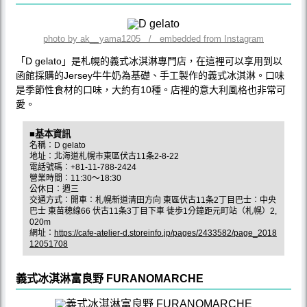
photo by ak__yama1205 / embedded from Instagram
「D gelato」是札幌的義式冰淇淋專門店，在這裡可以享用到以
函館採購的Jersey牛牛奶為基礎、手工製作的義式冰淇淋。口味
是季節性食材的口味，大約有10種。店裡的意大利風格也非常可
愛。
■基本資訊
名稱：D gelato
地址：北海道札幌市東區伏古11条2-8-22
電話號碼：+81-11-788-2424
營業時間：11:30～18:30
公休日：週三
交通方式：開車：札幌新道清田方向 東區伏古11条2丁目巴士：中央
巴士 東苗穂線66 伏古11条3丁目下車 徒歩1分鐘距元町站（札幌）2,
020m
網址：
https://cafe-atelier-d.storeinfo.jp/pages/2433582/page_2018
12051708
義式冰淇淋富良野 FURANOMARCHE