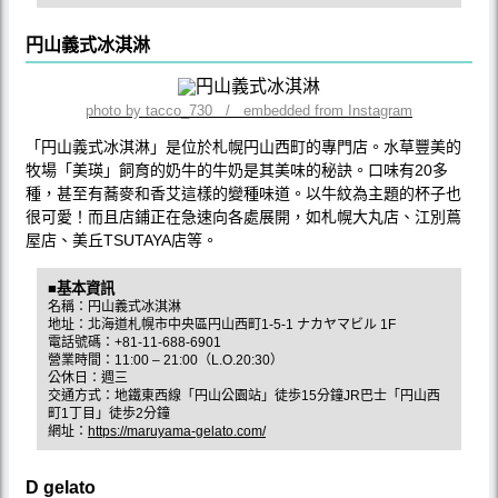
円山義式冰淇淋
photo by tacco_730 / embedded from Instagram
「円山義式冰淇淋」是位於札幌円山西町的專門店。水草豐美的
牧場「美瑛」飼育的奶牛的牛奶是其美味的秘訣。口味有20多
種，甚至有蕎麥和香艾這樣的變種味道。以牛紋為主題的杯子也
很可愛！而且店鋪正在急速向各處展開，如札幌大丸店、江別蔦
屋店、美丘TSUTAYA店等。
■基本資訊
名稱：円山義式冰淇淋
地址：北海道札幌市中央區円山西町1-5-1 ナカヤマビル 1F
電話號碼：+81-11-688-6901
營業時間：11:00 – 21:00（L.O.20:30）
公休日：週三
交通方式：地鐵東西線「円山公園站」徒歩15分鐘JR巴士「円山西
町1丁目」徒歩2分鐘
網址：
https://maruyama-gelato.com/
D gelato