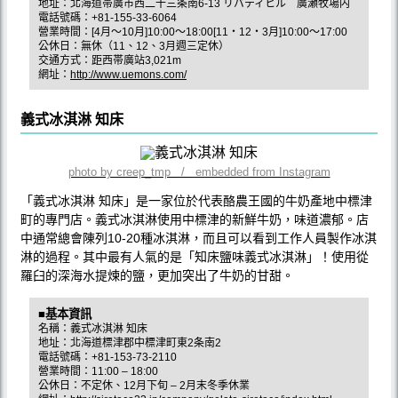
地址：北海道帯廣市西二十三条南6-13 リバティヒル 廣瀬牧場内
電話號碼：+81-155-33-6064
營業時間：[4月～10月]10:00～18:00[11・12・3月]10:00～17:00
公休日：無休（11、12、3月週三定休）
交通方式：距西帯廣站3,021m
網址：
http://www.uemons.com/
義式冰淇淋 知床
photo by creep_tmp / embedded from Instagram
「義式冰淇淋 知床」是一家位於代表酪農王國的牛奶產地中標津
町的專門店。義式冰淇淋使用中標津的新鮮牛奶，味道濃郁。店
中通常總會陳列10-20種冰淇淋，而且可以看到工作人員製作冰淇
淋的過程。其中最有人氣的是「知床鹽味義式冰淇淋」！使用從
羅臼的深海水提煉的鹽，更加突出了牛奶的甘甜。
■基本資訊
名稱：義式冰淇淋 知床
地址：北海道標津郡中標津町東2条南2
電話號碼：+81-153-73-2110
營業時間：11:00 – 18:00
公休日：不定休、12月下旬 – 2月末冬季休業