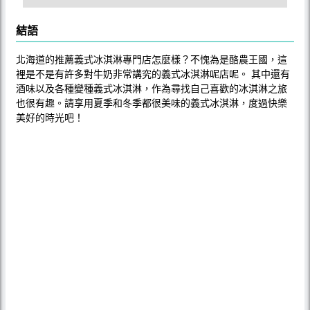
結語
北海道的推薦義式冰淇淋專門店怎麼樣？不愧為是酪農王國，這
裡是不是有許多對牛奶非常講究的義式冰淇淋呢店呢。 其中還有
酒味以及各種變種義式冰淇淋，作為尋找自己喜歡的冰淇淋之旅
也很有趣。請享用夏季和冬季都很美味的義式冰淇淋，度過快樂
美好的時光吧！