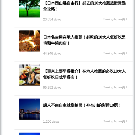
【日本岡山縣自由行】必去的10大推薦旅遊景點
全攻略！
23,834
SeeingJapan員工
views
日本名古屋在地人推薦！必吃的10大人氣好吃黑
毛和牛燒肉店！
44,946
SeeingJapan員工
views
【東京上野早餐推介】在地人推薦的必吃10大人
氣好吃日式早餐店！
95,282
SeeingJapan員工
views
讓人不由自主就像拍照！神奈川的彩燈10選！
1,200
SeeingJapan員工
views