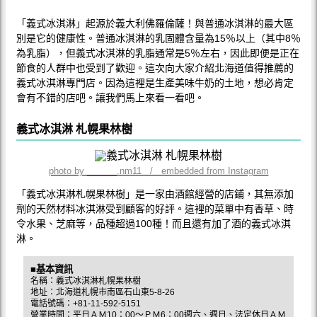
「義式冰淇淋」起源於義大利佛羅倫薩！與普通冰淇淋的最大區
別是它的健康性。普通冰淇淋的乳固體含量為15％以上（其中8％
為乳脂），但義式冰淇淋的乳脂通常是5％左右，因此即便是正在
節食的人群中也受到了歡迎。這次向大家介紹北海道值得推薦的
義式冰淇淋專門店。因為這裡是生產美味牛奶的土地，想必肯定
會有不錯的店吧。讓我們馬上來看一看吧。
義式冰淇淋 札幌果林樹
photo by ______.nm11 / embedded from Instagram
「義式冰淇淋札幌果林樹」是一家由酒館經營的店鋪，其無添加
劑的天然材料冰淇淋受到顧客的好評。這裡的菜單中有香草、時
令水果、芝麻等，品種超過100種！而且還有加了酒的義式冰淇
淋。
■基本資訊
名稱：義式冰淇淋札幌果林樹
地址：北海道札幌市南區石山東5-8-26
電話號碼：+81-11-592-5151
營業時間：平日ＡＭ10：00～ＰＭ6：00週六、週日、法定休日ＡＭ