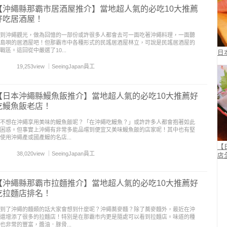
【沖繩縣那霸市居酒屋推介】當地超人氣的必吃10大推薦
好吃居酒屋！
到沖繩觀光，做為回憶的一部份或許很多人都會去可一面吃著沖繩料理，一面聽
島唄的居酒屋吧！但那霸市中各種形式的民謠居酒屋林立，可說是民謠居酒屋的
戰區。這回從中嚴選了10...
日
19,253view
｜
SeeingJapan員工
【日本沖繩縣鰻魚飯推介】當地超人氣的必吃10大推薦好
吃鰻魚飯老店！
不想在沖繩享用美味的鰻魚飯呢？「在沖繩吃鰻魚？」或許許多人都會抱著如此
困惑。但事實上沖繩有非常多能品嚐到便宜又美味鰻魚飯的店家呢！其中也有堅
使用沖繩產或國產鰻的名店...
【
38,020view
｜
SeeingJapan員工
店
【沖繩縣那霸市拉麵推介】當地超人氣的必吃10大推薦好
吃拉麵店排名！
到了沖繩的麵類的話大家會想到什麼呢？沖繩蕎麥麵？除了蕎麥麵外，最近在沖
還增添了很多的拉麵店！特別是在那霸市内更是隨處可以看到拉麵店。味道的種
也非常的豐富，醬油．豚骨...