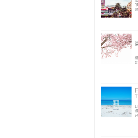
旅
即
樂
一
櫻
景
日
體
與