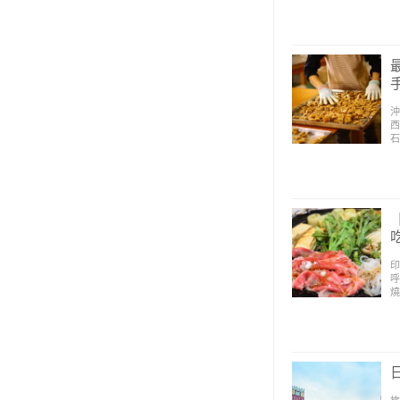
沖
西
石
印
呼
燒