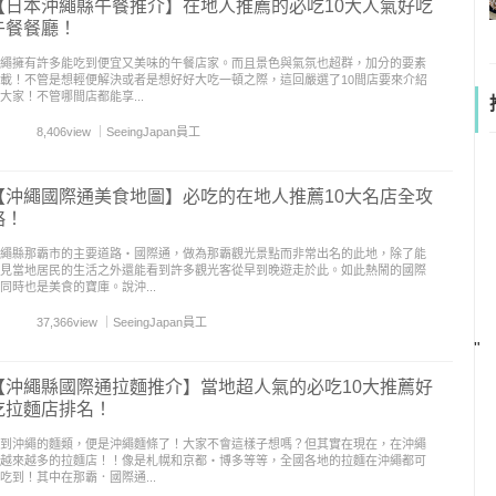
【日本沖繩縣午餐推介】在地人推薦的必吃10大人氣好吃
午餐餐廳！
繩擁有許多能吃到便宜又美味的午餐店家。而且景色與氣氛也超群，加分的要素
載！不管是想輕便解決或者是想好好大吃一頓之際，這回嚴選了10間店要來介紹
大家！不管哪間店都能享...
8,406view
｜
SeeingJapan員工
【沖繩國際通美食地圖】必吃的在地人推薦10大名店全攻
略！
繩縣那霸市的主要道路‧國際通，做為那霸觀光景點而非常出名的此地，除了能
見當地居民的生活之外還能看到許多觀光客從早到晚遊走於此。如此熱鬧的國際
同時也是美食的寶庫。說沖...
37,366view
｜
SeeingJapan員工
"
【沖繩縣國際通拉麵推介】當地超人氣的必吃10大推薦好
吃拉麵店排名！
到沖繩的麵類，便是沖繩麵條了！大家不會這樣子想嗎？但其實在現在，在沖繩
越來越多的拉麵店！！像是札幌和京都・博多等等，全國各地的拉麵在沖繩都可
吃到！其中在那霸．國際通...