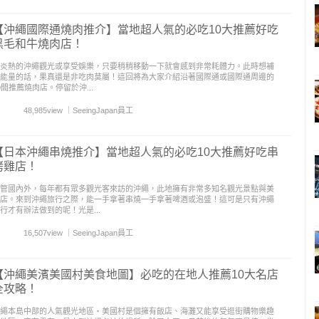
【沖繩國際通燒肉推介】當地超人氣的必吃10大推薦好吃
黑毛和牛燒肉店！
炎熱的沖繩觀光或享受娛樂，只要稍稍移動一下就會感到非常耗體力。此時想補
能量的話，果真還是非吃肉莫屬！這回將為大家介紹沿著國際通或國際通周邊的
0間推薦燒肉店。停留於沖...
48,985view
｜
SeeingJapan員工
【日本沖繩串燒推介】當地超人氣的必吃10大推薦好吃串
烤雞店！
管國內外，每年都有眾多觀光客來訪的沖繩，此地擁有非常多知名觀光景點與美
店。來到沖繩旅行之際，能一手拿著串燒一手拿著啤酒或泡盛！這可是只有沖繩
行才有辦法做到的呢！光是...
16,507view
｜
SeeingJapan員工
【沖繩美濱美國村美食地圖】必吃的在地人推薦10大名店
全攻略！
繩本島中部的人氣觀光地區‧美國村是個擁有飯店、海灘又能享受逛街購物樂趣