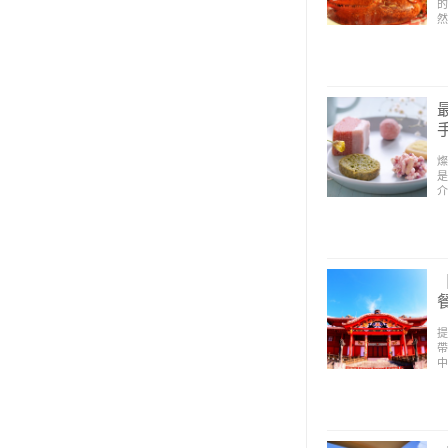
的
然
燦
是
介
提
帶
中