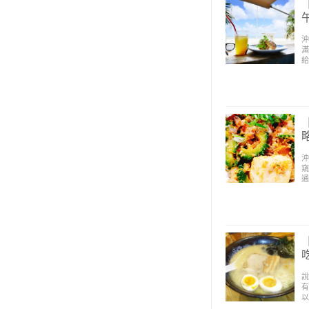
沖
滿
給
沖
窺
通
說
有
以