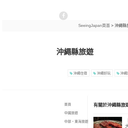
SeeingJapan頁首
>
沖繩縣
沖繩縣旅遊
沖繩住宿
沖繩好玩
沖繩
首頁
有關於沖繩縣旅
中國旅遊
中部・東海旅遊