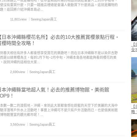
行的樂趣之一就是購物吧！從停留期間所需的物品到送給重要人士的伴手禮等，
使沒有要買什麼，只要一踏進店裡總是會讓人衝動買下什麼商品。這就是購物的
趣！這回將介紹沖繩本島必...
11,801view
｜
SeeingJapan員工
【日本沖繩縣櫻花名所】必去的10大推薦賞櫻景點行程・
賞櫻時間全攻略！
【
全
到春天相信有許多人都會想享受賞花的樂趣吧！而在日本沖繩縣不是以染井吉野
而是以緋寒櫻為主。每到1月下旬~2月中旬，沖繩本島各地都能夠看到櫻花的美
。說到沖繩的話相信大家...
2,690view
｜
SeeingJapan員工
日本沖繩縣當地超人氣！必去的推薦博物館・美術館
TOP9！
本數一數二的渡假地‧沖繩，來到此大家都會想在蔚藍的天空下於美麗的大海中
【
驗浮潛等戶外水上活動吧！事實上沖繩可不是只有戶外活動而已，也是個美術館
略
博物館豐富的觀光都市呢！...
3,560view
｜
SeeingJapan員工