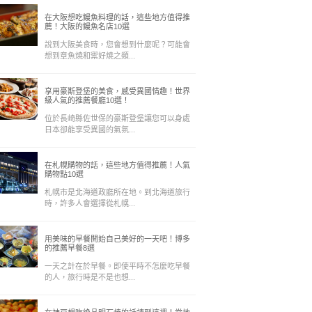
在大阪想吃鰻魚料理的話，這些地方值得推
薦！大阪的鰻魚名店10選
說到大阪美食時，您會想到什麼呢？可能會
想到章魚燒和禦好燒之類...
享用豪斯登堡的美食，感受異國情趣！世界
級人氣的推薦餐廳10選！
位於長崎縣佐世保的豪斯登堡讓您可以身處
日本卻能享受異國的氣氛...
在札幌購物的話，這些地方值得推薦！人氣
購物點10選
札幌市是北海道政廳所在地。到北海道旅行
時，許多人會選擇從札幌...
用美味的早餐開始自己美好的一天吧！博多
的推薦早餐8選
一天之計在於早餐。即使平時不怎麼吃早餐
的人，旅行時是不是也想...