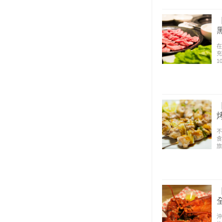
在
充
1
不
食
旅
沖