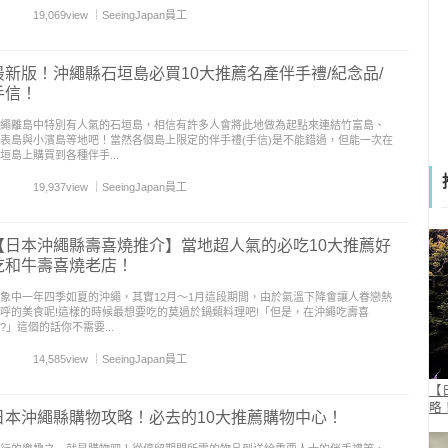
19,069view
｜
SeeingJapan員工
最新版！沖繩縣石垣島必買10大推薦名產伴手禮/紀念品/
手信！
繩離島中特別有人氣的石垣島，相信有許多人會將此地做為起點來連結竹富島、
表島與小濱島等地吧！當然各個島上限定的伴手禮(手信)是不能錯過，但能一次在
垣島上購買到各種伴手...
19,937view
｜
SeeingJapan員工
【日本沖繩縣壽喜燒推介】當地超人氣的必吃10大推薦好
吃和牛壽喜燒老店！
象中一年四季如夏的沖繩，其實12月～1月這段期間，由於氣溫下降會讓人眷戀熱
呼的美食呢!這樣的時候最想要吃的莫過於鍋類料理吧!「但是，在沖繩吃壽喜
?」這個的話你不需要...
14,585view
｜
SeeingJapan員工
【
略
日本沖繩縣購物攻略！必去的10大推薦購物中心！