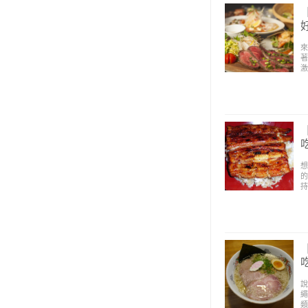
來
著
激
想
的
持
說
繩
類