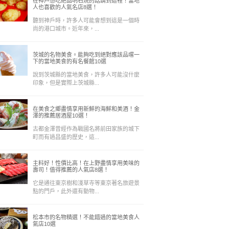
在神戸想吃絶品明石焼的話請到這裡！當地
人也喜歡的人氣名店8選！
聽到神戶時，許多人可能會想到這是一個時
尚的港口城市。近年來，...
茨城的名物美食。能夠吃到絕對應該品嚐一
下的當地美食的有名餐館10選
說到茨城縣的當地美食，許多人可能沒什麼
印象，但是實際上茨城縣...
在美食之鄉盡情享用新鮮的海鮮和美酒！金
澤的推薦居酒屋10選！
古都金澤曾經作為戰國名將前田家族的城下
町而有過昌盛的歷史，這...
主料好！性價比高！在上野盡情享用美味的
壽司！值得推薦的人氣店8選！
它是通往東京樹和淺草寺等東京著名旅遊景
點的門戶，此外還有動物...
松本市的名物精選！不能錯過的當地美食人
氣店10選