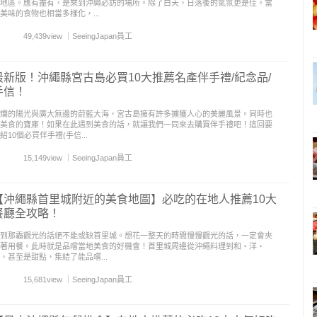
地區。應有盡有，是來到沖繩必訪的場所。除了白天，日落後的氣氛更是佳。當
美味的食物也相當多樣化，...
49,439view
｜
SeeingJapan員工
最新版！沖繩縣宮古島必買10大推薦名產伴手禮/紀念品/
手信！
爛的陽光與廣大無邊的蔚藍大海，宮古島擁有許多擄獲人心的美麗風景。同時也
美食的寶庫！如果在此遇到美食的話，就讓我們一同來去購買伴手禮吧！這回要
紹10個必買伴手禮(手信...
15,149view
｜
SeeingJapan員工
【沖繩縣首里城附近的美食地圖】必吃的在地人推薦10大
餐廳全攻略！
到那霸觀光的話絕不能或缺首里城。想花一整天的時間慢慢觀光的話，一定會夾
著用餐。此時就是品嚐當地美食的好機會！首里城周邊從沖繩料理到和‧洋‧
，甚至是甜點，集結了能品嚐...
15,681view
｜
SeeingJapan員工