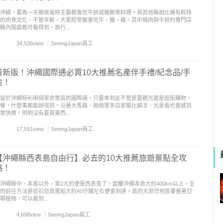
沖繩，要為一天做收尾時主要都會吃牛排或豬腳等料理。與其他縣相比擁有較特
的肉食文化，不管年齡，大家經常都會吃牛‧豬‧雞。其中燒肉與牛排的專門店
縣內隨處都可看得到。旅行...
34,536view
｜
SeeingJapan員工
最新版！沖繩國際通必買10大推薦名產伴手禮/紀念品/手
信！
留於沖繩時利用頻率非常高的國際通，只要來到此不管是要觀光還是逛街購物、
餐，什麼事都能辦得到。沿著大馬路，兩側眾多店家櫛比鱗次，光是看也會感到
常快樂。明明沒有要買東西...
17,591view
｜
SeeingJapan員工
【沖繩縣西表島自由行】必去的10大推薦旅遊景點全攻
略！
沖繩縣中，本島以外，第2大的便是西表島了。距離沖繩本島大約400km以上，主
的前往方法是從石垣島駕船大約40分鐘左右便會到達。島的大部分地區覆蓋著亞
帶植物，可以看到...
4,608view
｜
SeeingJapan員工