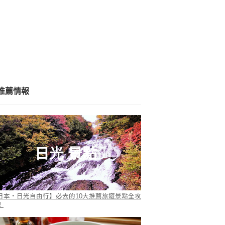
推薦情報
日光 景點
日本・日光自由行】必去的10大推薦旅遊景點全攻
！