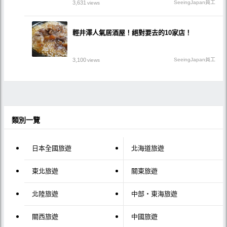
3,631
SeeingJapan員工
views
輕井澤人氣居酒屋！絕對要去的10家店！
3,100
SeeingJapan員工
views
類別一覽
日本全國旅遊
北海道旅遊
東北旅遊
關東旅遊
北陸旅遊
中部・東海旅遊
關西旅遊
中國旅遊