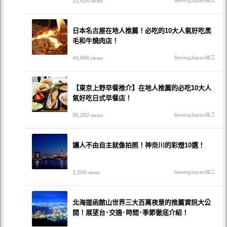
23,834
SeeingJapan員工
views
日本名古屋在地人推薦！必吃的10大人氣好吃黑
毛和牛燒肉店！
44,946
SeeingJapan員工
views
【東京上野早餐推介】在地人推薦的必吃10大人
氣好吃日式早餐店！
95,282
SeeingJapan員工
views
讓人不由自主就像拍照！神奈川的彩燈10選！
1,200
SeeingJapan員工
views
北海道函館山世界三大百萬夜景的推薦資訊大公
開！展望台･交通･時間･季節徹底介紹！