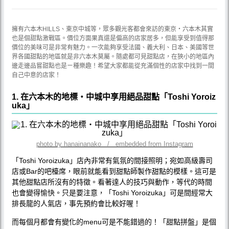
擁有六本木HILLS、東京中城等，眾多觀光客都會來訪的東京‧六本木其實
也是個甜點激戰區。價位方面果真還是偏高的店家居多，但能享受到值得那
價位的美味可是非常有魅力。一次能夠享受法國、義大利、日本、美國等世
界各國甜點的地區就是非六本木莫屬。隨處都可見甜點店，在狹小的地區內
邊走邊品嘗甜點也是ㄧ種樂趣！希望大家都能從充滿個性的店家中找到一間
自己中意的店家！
1. 在六本木的地標‧中城中享用絕品甜點「Toshi Yoroiz
uka」
photo by hanainanako / embedded from Instagram
「Toshi Yoroizuka」店內非常有氣氛的間接照明；宛如高級壽司
店或Bar的吧檯席，眼前就能看到甜點師製作甜點的模樣。這可是
其他甜點店所沒有的特徵。看著達人的技巧與動作，等代的時間
也會變得愉快。只是要注意，「Toshi Yoroizuka」可是間經常大
排長龍的人氣店，事先預約會比較好喔！
而每個月都會有變化的menu可是不能錯過的！「甜點拼盤」是個