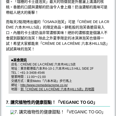
徵。「瑞穗的卡士達泡芙」最大的特徵就是外層灑上滿滿的核
桃。香脆的口感與濃郁的奶油令人會上癮！奶油濃郁的風味可是
帶給人絕大的衝擊！
而每天2點現烤出爐的「OSANJI泡芙」可是「CRÈME DE LA CR
ÈME 六本木HILLS店」的限定商品。餅乾般的泡芙香脆容易入
口，內層的卡士達奶油非常濃郁美味！絕妙的濃郁度是個讓人不
會感到厭膩的泡芙！除此之外夏季限定的冰淇淋泡芙也值得一
試！希望大家都能來「CRÈME DE LA CRÈME 六本木HILLS店」
試試美味的泡芙！
■美食資訊
店名：CRÈME DE LA CRÈME 六本木HILLS店
地址：東京都港區六本木6-10-1 六本木HILLS HILL SIDE 2F
TEL：+81-3-3408-4546
營業時間：11:00〜21:00
交通方式：東京Metro「六本木站」步行馬上
網址：
http://www.cremedelacreme.co.jp/
地圖：
到「CRÈME DE LA CRÈME 六本木HILLS店」的地圖
7. 講究植物性的健康甜點！「VEGANIC TO GO」