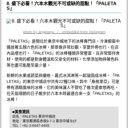
8. 盛下必看！六本木觀光不可或缺的甜點！「PALETA
S」
photo by angelanju / embedded from Instagram
「PALETAS」是間位於東京中城地下的冰棒專門店。冷凍櫥窗中
擺放著五顏六色的冰棒，那景像非常壯觀。享要外帶也行，在店
內品嚐也行。「PALETAS」的冰棒種類非常豐富，且非常堅持食
材，使用的都是對身體溫和又安全的材料。化學添加物與著色料
等也盡可能壓至最少量。
新鮮的水果或蔬菜與優格、義式冰淇淋等一起凝固成冰棒。「PA
LETAS」的東京中城店中共有22種口味。其中「桑格里亞」可是
帶有酒精風味的冰棒，它的美味讓人不管吃了幾次還會想再吃。
在天氣晴朗的日子散步於六本木時最適合來一支「PALETAS」的
冰棒！
■美食資訊
店名：PALETAS 東京中城店
地址：東京都港區赤坂9-7-3 東京中城 B1F
TEL：+81-3-6447-4445