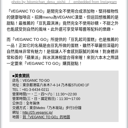
photo by hitomichan_desu_oishii / embedded from Instagram
「VEGANIC TO GO」是間完全不使用合成添加物，堅持植物性
的健康咖啡店。招牌menu為VEGANIC漢堡，但這回想推薦的是
甜點！最推薦的「豆乳霜淇淋」竟然完全不使用砂糖，不甜之外
也能感受到自然的風味。此外還可享受草莓醬等配料的樂趣。
而「VEGANIC TO GO」所提供的「豆乳起司蛋糕」也是推薦的
一品！正如它的名稱是由豆乳所做的蛋糕，雖然不華麗但深蘊的
自然風味非常有魅力！是個讓人不會感到厭膩的美味！對身體非
常和善的「蘋果派」與冰淇淋相當合得來喔！來到六本木之際請
一定要來「VEGANIC TO GO」購買甜點！
■美食資訊
店名：VEGANIC TO GO
地址：東京都港區六本木7-4-14 乃木板STUDIO 1F
TEL：+81-3-6434-0211
營業時間(一‧二‧四〜六)：11:30〜22:00
營業時間(三‧日‧國定假日)：11:30〜17:00
公休日：全年無休
交通方式：東京Metro「乃木坂站」步行3分鐘
網址：
http://25.veganic.jp/
地圖：
到「VEGANIC TO GO」的地圖