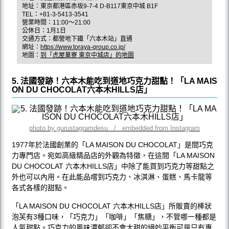
地址：東京都港區赤坂9-7-4 D-B117東京中城 B1F
TEL：+81-3-5413-3541
營業時間：11:00〜21:00
公休日：1月1日
交通方式：都營地下鐵「六本木站」直通
網址：
https://www.toraya-group.co.jp/
地圖：
到「虎屋菓寮 東京中城店」的地圖
5. 法國發跡！六本木能吃到道地巧克力甜點！「LA MAIS
ON DU CHOCOLAT六本木HILLS店」
photo by gurustagramdesu / embedded from Instagram
1977年於法國創業的「LA MAISON DU CHOCOLAT」是間巧克
力專門店。宛如高級精品店的外觀為特徵，在這間「LA MAISON
DU CHOCOLAT 六本木HILLS店」中除了能買到巧克力等甜點之
外也可以內用。在此能品嚐到巧克力、冰淇淋、蛋糕、馬卡龍等
各式各樣的甜點。
「LA MAISON DU CHOCOLAT 六本木HILLS店」所販賣的棒狀
泡芙有3種口味，「巧克力」「咖啡」「焦糖」，不管哪一種都是
人氣甜點。巧克力的風味濃郁卻不會太甜的絕妙平衡可是只有專