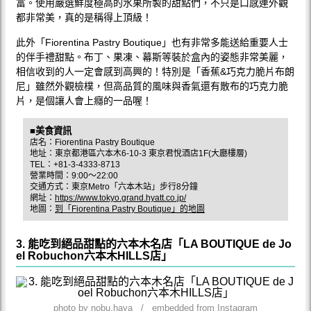
富。使用嚴選鮮度極高的水果所製的甜點們，不只是口感連外觀
都非常美，真的是稱得上頂級！
此外「Fiorentina Pastry Boutique」也有非常多能送給重要人士
的伴手禮甜點。布丁、果凍、幕斯等裝於盒內的姿態非常美麗，
相信收到的人一定會感到高興的！特別是「香蕉&巧克力脆片布朗
尼」雖然外觀檢樸，但高品質的風味與香氣還有散布的巧克力脆
片，是個讓人會上癮的一品喔！
■美食資訊
店名：Fiorentina Pastry Boutique
地址：東京都港區六本木6-10-3 東京君悅酒店1F(大廳樓層)
TEL：+81-3-4333-8713
營業時間：9:00〜22:00
交通方式：東京Metro「六本木站」步行8分鐘
網址：
https://www.tokyo.grand.hyatt.co.jp/
地圖：
到「Fiorentina Pastry Boutique」的地圖
3. 能吃到絕品甜點的六本木名店「LA BOUTIQUE de Jo
el Robuchon六本木HILLS店」
photo by nobu.haya / embedded from Instagram