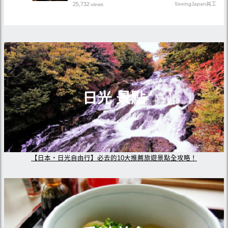
25,732
SeeingJapan員工
views
日光 景點
【日本・日光自由行】必去的10大推薦旅遊景點全攻略！