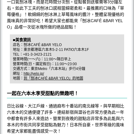
一口氣刨冰塊，而是花時間分次刨。從點餐到送餐需等3分鐘左
右。如此下工夫的刨冰口感相當綿密柔和。最推薦的口味為「草
莓優格」！軟綿綿的刨冰淋上草莓風味的醬汁，整體呈現優格的
風味真的非常好吃！希望大家也都能來「刨冰CAFÉ &BAR YEL
O」品嚐一次從冰塊所做的絕品甜點！
■美食資訊
店名：刨冰CAFÉ &BAR YELO
地址：東京都港區六本木5-2-11 PATIO六本木1F
TEL：+81-3-3423-2121
營業時間(一〜六)：11:00〜隔日早上
營業時間(日‧國定假日)：11:00〜23:00
交通方式：東京Metro「六本木站」步行4分鐘
網址：
http://yelo.jp/
地圖：
到「刨冰CAFÉ &BAR YELO」的地圖
一起在六本木享受甜點的樂趣吧！
日比谷線、大江戶線、通過麻布十番站的南北線等，與早期相比
六本木的交通便捷了許多。連結新宿與澀谷也非常方便為此一年
中都會有許多人來造訪。營業到夜晚的甜點店非常多為此能與六
本木的市街共同享受甜點為魅力！日本所自豪，世界等級的風味
希望大家都能盡情感受一次！