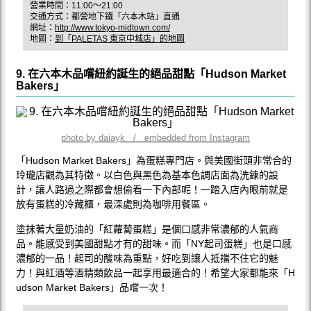
營業時間：11:00〜21:00
交通方式：都營地下鐵「六本木站」直通
網址：
http://www.tokyo-midtown.com/
地圖：
到「PALETAS 東京中城店」的地圖
9. 在六本木品嚐紐約誕生的絕品甜點「Hudson Market
Bakers」
photo by daiayk / embedded from Instagram
「Hudson Market Bakers」為蛋糕專門店。與美國街頭非常合的
玲瓏店觀為其特徵。以白色與黑色為基本色調店面為洗鍊的設
計，讓人路過之際都會想偷看一下內部呢！一踏入店內眼前就是
放有蛋糕的冷藏櫃，最深處則為咖啡用餐區。
塗抹著大量奶油的「紅蘿蔔蛋糕」是個口感非常濃郁的人氣商
品。能感受到美國甜點才有的甜味。而「NY起司蛋糕」也是口感
濃郁的一品！起司的酸味為重點，好吃到讓人抵擋不住它的魅
力！與紅酒等酒精類飲品一起享用最適合的！希望大家都能來「H
udson Market Bakers」品嚐一次！