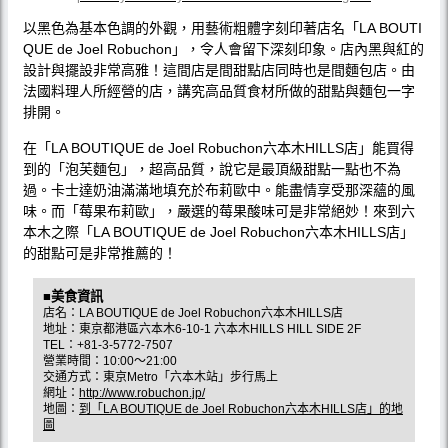
以黑色為基本色調的外觀，用藝術粗體字刻印著店名「LA BOUTI
QUE de Joel Robuchon」，令人會留下深刻印象。店內黑與紅的
設計與擺設非常高雅！這間店是間甜點店同時也是間麵包店。由
法國料理人所經營的店，講究高品質食材所做的甜點與麵包一字
排開。
在「LA BOUTIQUE de Joel Robuchon六本木HILLS店」能買得
到的「泡芙麵包」，超高品質，說它是最頂級甜點一點也不為
過。卡士達奶油滿滿地填充於布莉歐中。能盡情享受那深蘊的風
味。而「莓果布莉歐」，嚴選的莓果酸味可是非常絕妙！來到六
本木之際「LA BOUTIQUE de Joel Robuchon六本木HILLS店」
的甜點可是非常推薦的！
■美食資訊
店名：LA BOUTIQUE de Joel Robuchon六本木HILLS店
地址：東京都港區六本木6-10-1 六本木HILLS HILL SIDE 2F
TEL：+81-3-5772-7507
營業時間：10:00〜21:00
交通方式：東京Metro「六本木站」步行馬上
網址：
http://www.robuchon.jp/
地圖：
到「LA BOUTIQUE de Joel Robuchon六本木HILLS店」的地
圖