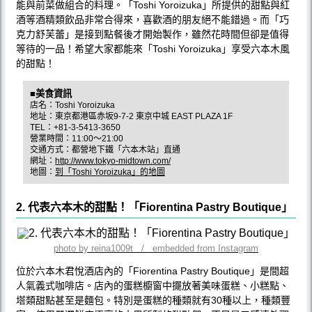
能與前菜做組合的料理。「Toshi Yoroizuka」所提供的甜點與紅
酒等酒精類飲品非常合得來，喜歡酒的朋友絕不能錯過。而「巧
克力舒芙蕾」是接到點餐後才開始製作，雖然花時間但卻是值得
等待的一品！希望大家都能來「Toshi Yoroizuka」享受六本木風
的甜點！
■美食資訊
店名：Toshi Yoroizuka
地址：東京都港區赤坂9-7-2 東京中城 EAST PLAZA 1F
TEL：+81-3-5413-3650
營業時間：11:00〜21:00
交通方式：都營地下鐵「六本木站」直通
網址：
http://www.tokyo-midtown.com/
地圖：
到「Toshi Yoroizuka」的地圖
2. 代表六本木的甜點！「Fiorentina Pastry Boutique」
photo by reina1009t / embedded from Instagram
位於六本木君悅酒店內的「Fiorentina Pastry Boutique」是間超
人氣義式咖啡店。店內的蛋糕櫥窗中擺放著美味蛋糕、小糕點、
塔類甜點甚至是麵包。特別是蛋糕的種類就有30種以上，種類豐