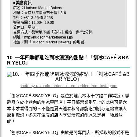
■美食資訊
店名：Hudson Market Bakers
地址：東京都港區麻布十番1-8-6
TEL：+81-3-5545-5458
營業時間：11:00〜19:00
公休日：星期一
交通方式：都營地下鐵「麻布十番站」步行2分鐘
網址：
http://hudsonmarketbakers.jp/
地圖：
到「Hudson Market Bakers」的地圖
10. 一年四季都能吃到冰涼涼的甜點！「刨冰CAFÉ &BA
R YELO」
photo by rakurakutantan / embedded from Instagram
「刨冰CAFÉ &BAR YELO」是位於離六本木十字路口非常近，靜
靜矗立於小巷內的刨冰專門店！平日都營業到早上的此店可是六
本木才看得到的。不僅是夏天連春秋冬都能吃到刨冰這點會讓人
感到驚訝。冬天在溫暖的店內享受清涼的刨冰又是另一種風味
呢！
「刨冰CAFÉ &BAR YELO」由於是間專門店，所採取的形式不是