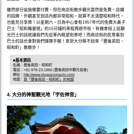
雖然部分設施需要付費，但在商店街散步觀光當然是免費。店鋪
的招牌、外觀甚至到店內都非常昭和。就算不太清楚昭和時代，
也能充分享樂！以星期六‧日為中心會有1957年代的免費大鼻子
巴士「昭和羅曼號」約15分鐘的車程周遊市街。有機會搭上這觀
光巴士的話就讓我們先從車內眺望街景吧！而商店街的民眾看到
巴士的話也會對我們揮揮手喔！來到大分縣不妨來「豐後高田‧
昭和町」散散步！
■基本資訊
名稱：豐後高田‧昭和町
電話：+81-978-23-1860 (豐後高田市觀光協會)
網址：
http://www.showanomachi.com/
地圖：
到「豐後高田‧昭和町」的地圖
4. 大分的神聖觀光地「宇佐神宮」