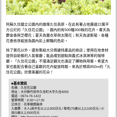
阿蘇久住國立公園內的雄偉久住高原，在此有著占地廣達22萬平
方公尺的「久住花公園」，園內約有500種300株的花卉。春天為
鬱金香與芝櫻花；夏天為薰衣草與太陽花；秋天為波斯菊，各種
花會依序綻放為園內彩上鮮豔的色彩。
除了賞花以外，還有集結大分周邊特產品的商店；使用在地食材
提供自助餐的人氣餐廳；能品嚐到甜點與義式冰淇淋等的咖啡
廳，「久住花公園」不僅滿足觀光也滿足了購物與用餐。希望大
家也能配合著自己喜歡的花卉綻放時期，來為於標高850m的「久
住花公園」欣賞美麗的花朵！
■基本資訊
名稱：久住花公園
地址：大分縣竹田市久住町大字久住4050
電話：0974-76-1422
營業時間：8:30〜17:30
公休日：花季期間無休
入園費：大人(高中生以上)1300日元 / 敬老(70歲以上)1100日元 / 小
孩(5歲以上)500日元