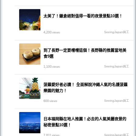
太美了！鎌倉絕對值得一看的夜景景點10選！
4,200
SeeingJapan員工
views
到了長野一定要嚐嚐這個！長野縣的推薦當地美
食9選
1,100
SeeingJapan員工
views
菠蘿愛好者必讀！ 全面解說沖繩人氣的名護菠蘿
樂園的魅力！
600
SeeingJapan員工
views
日本福岡縣在地人推薦！必去的人氣美麗夜景的
秘密景點10選！
7,811
SeeingJapan員工
views