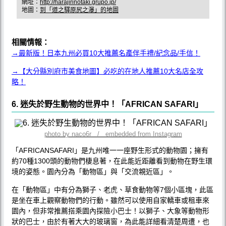
網址：
http://harajirinotaki.grupo.jp/
地圖：
到「道之驛原尻之瀑」的地圖
相關情報：
→最新版！日本九州必買10大推薦名產伴手禮/紀念品/手信！
→【大分縣別府市美食地圖】必吃的在地人推薦10大名店全攻
略！
6. 迷失於野生動物的世界中！「AFRICAN SAFARI」
photo by naco6r / embedded from Instagram
「AFRICANSAFARI」是九州唯一一座野生形式的動物園；擁有
約70種1300頭的動物們棲息著，在此能近距離看到動物在野生環
境的姿態。園內分為「動物區」與「交流親近區」。
在「動物區」中有分為獅子、老虎、草食動物等7個小區塊，此區
是坐在車上觀察動物們的行動。雖然可以使用自家轎車或租車來
園內，但非常推薦搭乘園內探險小巴士！以獅子、大象等動物形
狀的巴士，由於有著大大的玻璃窗，為此能詳細看清楚周遭，也