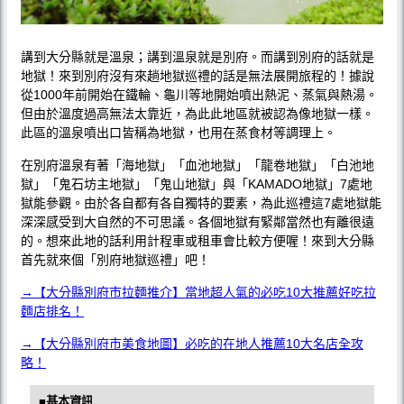
講到大分縣就是溫泉；講到溫泉就是別府。而講到別府的話就是
地獄！來到別府沒有來趟地獄巡禮的話是無法展開旅程的！據說
從1000年前開始在鐵輪、龜川等地開始噴出熱泥、蒸氣與熱湯。
但由於溫度過高無法太靠近，為此此地區就被認為像地獄一樣。
此區的溫泉噴出口皆稱為地獄，也用在蒸食材等調理上。
在別府溫泉有著「海地獄」「血池地獄」「龍卷地獄」「白池地
獄」「鬼石坊主地獄」「鬼山地獄」與「KAMADO地獄」7處地
獄能參觀。由於各自都有各自獨特的要素，為此巡禮這7處地獄能
深深感受到大自然的不可思議。各個地獄有緊鄰當然也有離很遠
的。想來此地的話利用計程車或租車會比較方便喔！來到大分縣
首先就來個「別府地獄巡禮」吧！
→【大分縣別府市拉麵推介】當地超人氣的必吃10大推薦好吃拉
麵店排名！
→【大分縣別府市美食地圖】必吃的在地人推薦10大名店全攻
略！
■基本資訊