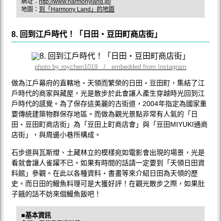
網址：
http://www.harmonyland.jp/
地圖：
到「Harmony Land」的地圖
8. 回到江戶時代！「日田‧豆田町商店街」
photo by roychen1019 / embedded from Instagram
做為江戶幕府的直轄地‧天領而繁榮的日田‧豆田町，集結了江
戶時代的商家與藏屋，光是散步於此會讓人產生穿越時光回到江
戶時代的感覺。為了保存這美麗的古街道，2004年指定為國家重
要傳統建築物群保存地區。而做為觀光景點非常有人氣的「日
田‧豆田町商店街」為「豆田上町商店會」與「豆田MIYUKI通商
店街」，與周邊小巷所構成。
石步道與瓦斯燈、土藏林立的模樣宛如電影會出現的場景，光是
看就會讓人雀躍不已。如果有時間的話請一定要到「天領日田資
料館」參觀。在此以各種資料‧書畫等來介紹日田為天領的歷
史。而日田的鰻魚料理可是大獲好評！在觀光散步之際，如果肚
子餓的話不妨來個鰻魚飯吧！
■基本資訊