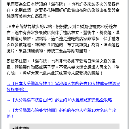
地而廣為全日本所知的「湯布院」，也有許多來訪多次的常客存
在。來到此請一定要多花時間好好欣賞由布院的象徵由布岳與金
鱗湖等美麗大自然風景。
JR由布院站為散步的起點，慢慢散步到金鱗湖也需要30分鐘左
右。途中有非常多餐飲店與伴手禮店林立。豐後牛、蕎麥麵、漢
堡排道可樂餅‧甜點等，適合邊走邊吃的店家非常多。伴手禮方
面以多數媒體、雜誌所介紹過的「布丁銅鑼燒」為首，法國麵包
脆片、果醬到醃漬物、傳統工藝品等應有盡有。
即使不住宿，「湯布院」也有非常多能享受當日泡湯之趣的溫
泉；體驗製作陶藝或筷子等。不管來幾次還會想讓人再來的「湯
布院」，希望大家也能來此玩味至今未感受過的體驗！
→【日本大分縣溫泉推介】當地超人氣的必去10大推薦天然溫泉
設施/旅館！
→【大分縣湯布院自由行】必去的10大推薦旅遊景點全攻略！
→【大分縣湯布院美食地圖】必吃的在地人推薦10大名店全攻
略！
■基本資訊