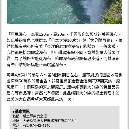
「原尻瀑布」為寬120m‧高20m，半圓形宛如弧狀的美麗瀑布。
如此美的景色也獲選為「日本之瀑100選」與「大分縣百景」，雖
然規模有點小但有著「東洋的尼加拉瀑布」的稱號。一般來說，
我們都是抬頭仰望瀑布，但市此處有點不同，竟然能讓人低頭欣
賞。為了讓旅客能從瀑布上俯瞰瀑布底部設有散步道，而離瀑布
有些距離的吊橋能正面眺望瀑布。
每年4月第1的星期六〜第3個星期日左右，瀑布周邊的田園地帶也
會滿開50萬株的鬱金香。非常推薦配合鬱金香開花時期來訪「原
尻瀑布」！而周邊的道之驛原尻之瀑中能買到大分縣的特產品與
點心等商品喔！當然也有餐廳，能品嚐到大分縣的鄉土料理！如
此美的大自然希望大家都能來訪一次！
■基本資訊
名稱：道之驛原尻之瀑
地址：大分縣豐後大野市緒方町原尻936-1
電話：+81-974-42-4140