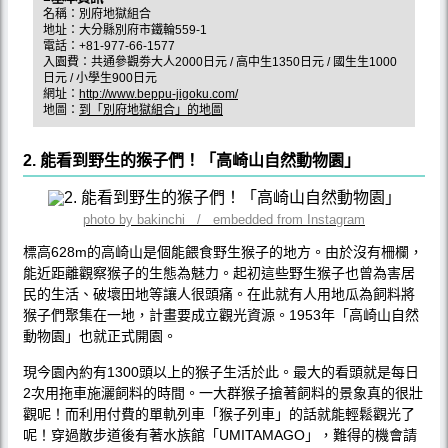
名稱：別府地獄組合
地址：大分縣別府市鐵輪559-1
電話：+81-977-66-1577
入園費：共通參觀劵大人2000日元 / 高中生1350日元 / 國生生1000
日元 / 小學生900日元
網址：
http://www.beppu-jigoku.com/
地圖：
到「別府地獄組合」的地圖
2. 能看到野生的猴子們！「高崎山自然動物園」
photo by bakinchi / embedded from Instagram
標高628m的高崎山是個能餵食野生猴子的地方。由於沒有柵欄，
能近距離觀察猴子的生態為魅力。起初這些野生猴子也曾為害居
民的生活、破壞田地等讓人很頭痛。在此就有人用地瓜為飼料將
猴子們聚集在一地，計畫要成立觀光資源。1953年「高崎山自然
動物園」也就正式開園。
現今園內約有1300頭以上的猴子生活於此。最大的看頭就是每日
2次用拖車施灑飼料的時間。一大群猴子搶著飼料的景象真的很壯
觀呢！而利用付費的單軌列車「猴子列車」的話就能輕鬆觀光了
呢！穿過散步道後有著水族館「UMITAMAGO」，難得的機會請