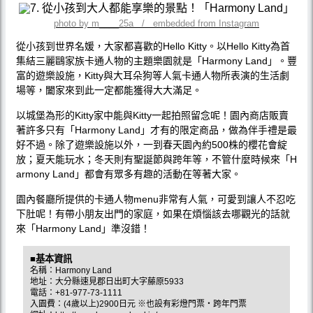
photo by m____25a / embedded from Instagram
從小孩到世界名媛，大家都喜歡的Hello Kitty。以Hello Kitty為首
集結三麗鷗家族卡通人物的主題樂園就是「Harmony Land」。豐
富的遊樂設施，Kitty與大耳朵狗等人氣卡通人物所表演的生活劇
場等，闔家來到此一定都能獲得大大滿足。
以城堡為形的Kitty家中能與Kitty一起拍照留念呢！園內商店販賣
著許多只有「Harmony Land」才有的限定商品，做為伴手禮是最
好不過。除了遊樂設施以外，一到春天園內約500株的櫻花會綻
放；夏天能玩水；冬天則有聖誕節與跨年等，不管什麼時候來「H
armony Land」都會有眾多有趣的活動在等著大家。
園內餐廳所提供的卡通人物menu非常有人氣，可愛到讓人不忍吃
下肚呢！有帶小朋友出門的家庭，如果在煩惱該去哪觀光的話就
來「Harmony Land」準沒錯！
■基本資訊
名稱：Harmony Land
地址：大分縣速見郡日出町大字藤原5933
電話：+81-977-73-1111
入園費：(4歲以上)2900日元 ※也設有彩燈門票‧跨年門票