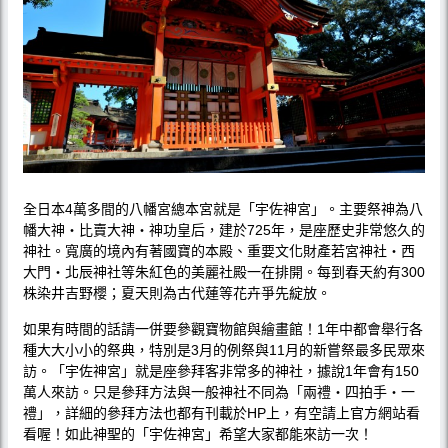
全日本4萬多間的八幡宮總本宮就是「宇佐神宮」。主要祭神為八
幡大神‧比賣大神‧神功皇后，建於725年，是座歷史非常悠久的
神社。寬廣的境內有著國寶的本殿、重要文化財產若宮神社‧西
大門‧北辰神社等朱紅色的美麗社殿一在排開。每到春天約有300
株染井吉野櫻；夏天則為古代蓮等花卉爭先綻放。
如果有時間的話請一併要參觀寶物館與繪畫館！1年中都會舉行各
種大大小小的祭典，特別是3月的例祭與11月的新嘗祭最多民眾來
訪。「宇佐神宮」就是座參拜客非常多的神社，據說1年會有150
萬人來訪。只是參拜方法與一般神社不同為「兩禮‧四拍手‧一
禮」，詳細的參拜方法也都有刊載於HP上，有空請上官方網站看
看喔！如此神聖的「宇佐神宮」希望大家都能來訪一次！