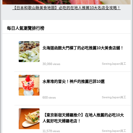
【日本和歌山縣美食地圖】必吃的在地人推薦10大名店全攻略！
每日人氣瀏覽排行榜
北海道函館大門橫丁的必吃推薦10大美食店舖！
30,066
SeeingJapan員工
views
水果堆的冒尖！神戶的推薦巴菲10選
600
SeeingJapan員工
views
【東京新宿天婦羅推介】在地人推薦的必吃10大
人氣好吃天婦羅老店！
11,578
SeeingJapan員工
views