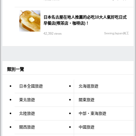
日本名古屋在地人推薦的必吃10大人氣好吃日式
早餐店(喫茶店・咖啡店)！
42,392
SeeingJapan員工
views
類別一覽
日本全國旅遊
北海道旅遊
東北旅遊
關東旅遊
北陸旅遊
中部・東海旅遊
關西旅遊
中國旅遊