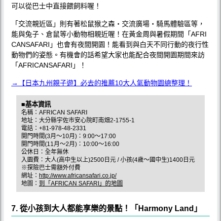
可以從巴士中直接餵飼料喔！
「交流親近區」則有著松鼠猴之森‧交流廣場‧騎馬體驗區等，
能與兔子、倉鼠等小動物相親近喔！在黃金周與暑假期間「AFRI
CANSAFARI」也會有夜間開園！能看到與白天不同行動的夜行性
動物們的姿態。有機會的話希望大家也能配合夜間開園期間來訪
「AFRICANSAFARI」！
→【日本九州親子遊】必去的推薦10大人氣動物園總整理！
■基本資訊
名稱：AFRICAN SAFARI
地址：大分縣宇佐市安心院町南畑2-1755-1
電話：+81-978-48-2331
開門時間(3月〜10月)：9:00〜17:00
開門時間(11月〜2月)：10:00〜16:00
公休日：全年無休
入園費：大人(高中生以上)2500日元 / 小孩(4歲〜國中生)1400日元
※探險巴士需額外付費
網址：
http://www.africansafari.co.jp/
地圖：
到「AFRICAN SAFARI」的地圖
7. 從小孩到大人都能享樂的景點！「Harmony Land」