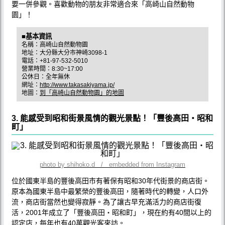
要一併參觀。喜歡動物的朋友非常適合來「高崎山自然動物
園」！
■基本資訊
名稱：高崎山自然動物園
地址：大分縣大分市神崎3098-1
電話：+81-97-532-5010
營業時間：8:30~17:00
公休日：全年無休
網址：
http://www.takasakiyama.jp/
地圖：
到「高崎山自然動物園」的地圖
3. 能感受到昭和街景風情的觀光景點！「豐後高田‧昭和
町」
photo by shihoko.d / embedded from Instagram
位於國東半島的豐後高田市有著保有昭和30年代街景的商店街。
原本為國東半島中最繁榮的豐後高田，隨著時代的轉變，人口外
流，商店街當然也變得寂靜。為了讓古早充滿活力的商店街復
活，2001年成立了「豐後高田‧昭和町」，現在約有40間以上的
認定店，每年也有40萬觀光客來訪。