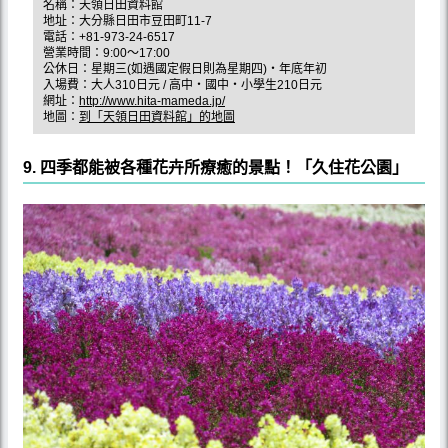
名稱：天領日田資料館
地址：大分縣日田市豆田町11-7
電話：+81-973-24-6517
營業時間：9:00〜17:00
公休日：星期三(如遇國定假日則為星期四)‧年底年初
入場費：大人310日元 / 高中‧國中‧小學生210日元
網址：
http://www.hita-mameda.jp/
地圖：
到「天領日田資料館」的地圖
9. 四季都能被各種花卉所療癒的景點！「久住花公園」