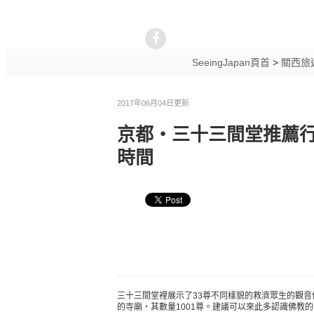
SeeingJapan頁首
>
關西旅
2017年06月04日更新
京都・三十三間堂推薦行
時間
三十三間堂裡展示了33尊不同樣貌的救濟眾生的觀
的寺廟，其數量1001尊。建議可以來此多認識佛教