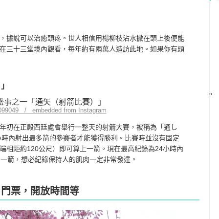
，據說可以治癒頭疼。世人相信用楊柳枝沾水撒在頭上後便能
在三十三堂境內觀看，每年約有兩萬人造訪此地。如果你有頭
）」
"
099049 / embedded from Instagram
年初在正殿西廷處會舉行一整天的射箭大賽，被稱為「通し
4小時內射出最多箭的參賽者才能獲得勝利。比賽時並沒有固定
端相距約120公尺）即可算上一箭。現在最高紀錄為24小時內
射出一箭，想必紀錄保持人的肌肉一定非常發達。
，門票，開放時間等