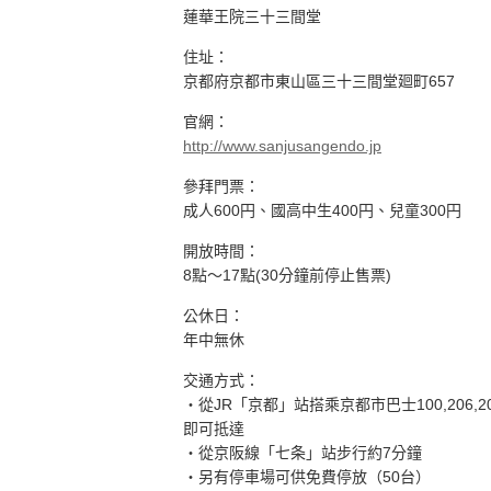
蓮華王院三十三間堂
住址：
京都府京都市東山區三十三間堂廻町657
官網：
http://www.sanjusangendo.jp
參拜門票：
成人600円、國高中生400円、兒童300円
開放時間：
8點～17點(30分鐘前停止售票)
公休日：
年中無休
交通方式：
・從JR「京都」站搭乘京都市巴士100,206
即可抵達
・從京阪線「七条」站步行約7分鐘
・另有停車場可供免費停放（50台）