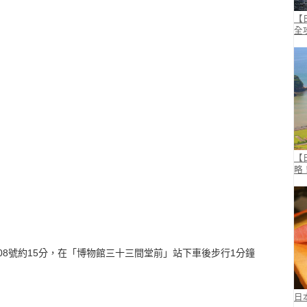
【
全
【
略
,208號約15分，在「博物館三十三間堂前」站下車後步行1分鐘
日