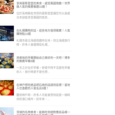
享用豪斯登堡的美食，感受異國情趣！世界
級人氣的推薦餐廳10選！
位於長崎縣佐世保的豪斯登堡讓您可以身處
日本卻能享受異國的氣氛...
在札幌購物的話，這些地方值得推薦！人氣
購物點10選
札幌市是北海道政廳所在地。到北海道旅行
時，許多人會選擇從札幌...
用美味的早餐開始自己美好的一天吧！博多
的推薦早餐8選
一天之計在於早餐。即使平時不怎麼吃早餐
的人，旅行時是不是也想...
在神戸想吃絶品明石焼的話請到這裡！當地
人也喜歡的人氣名店8選！
聽到神戶時，許多人可能會想到這是一個時
尚的港口城市。近年來，...
茨城的名物美食。能夠吃到絕對應該品嚐一