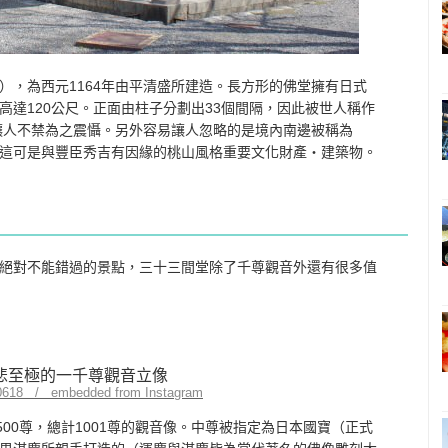
），為西元1164年由平清盛所建造。長方形的佛堂擁有日式
高達120公尺。正面由柱子分劃出33個間隔，因此被世人稱作
，讓人不禁為之震懾。另外容易讓人忽略的是境內南邊被稱為
這可是與豐臣秀吉有因緣的桃山風格重要文化財產・建築物。
絕對不能錯過的景點，三十三間堂除了千尊觀音外還有很多值
s0618 / embedded from Instagram
500尊，總計1001尊的觀音像。中尊被指定為日本國寶（正式