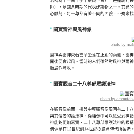
名稱為十一面千手千眼観世音），是運慶的長
師），是鎌倉時期的代表建築物之一。其餘的
心雕刻，每一尊都有著不同的面貌，不妨來找
國寶雷神與風神像
photo by ma
風神與雷神乘著雲朵坐落在正殿的兩側，雷神
開後便會起風。當時的人們雖然對風神與雨神
順農作豐收。
國寶觀音二十八尊部眾護法神
photo by aromatab
在觀音像前面一排與中尊觀音像周圍有二十八
與其信者的護法神。從雕像中可以感受到神話
神能夠更加寫實，二十八尊部眾護法神的眼睛
佛像是在12世紀到14世紀の鎌倉時代所製造