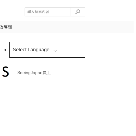
放時間
Select Language
SeeingJapan員工