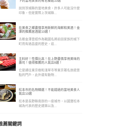
下的當地美食的有名餐館10選
說到茨城縣的當地美食，許多人可能沒什麼
印象，但是實際上茨城縣...
在美食之鄉盡情享用新鮮的海鮮和美酒！金
澤的推薦居酒屋10選！
古都金澤曾經作為戰國名將前田家族的城下
町而有過昌盛的歷史，這...
主料好！性價比高！在上野盡情享用美味的
壽司！值得推薦的人氣店8選！
它是通往東京樹和淺草寺等東京著名旅遊景
點的門戶，此外還有動物...
松本市的名物精選！不能錯過的當地美食人
氣店10選
松本是長野縣南部的一座城市，以國寶松本
城為代表的歷史建築以及...
推薦關鍵詞