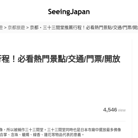
遊
>
京都旅遊
>
京都・三十三間堂推薦行程！必看熱門景點/交通/門票/開
程！必看熱門景點/交通/門票/開放
4,546
view
音像，所以被稱作三十三間堂。三十三間堂同時也是日本寺廟中擺放最多佛像
的合掌、念珠、蠟燭、線香、蓮花等物品代表的意義。