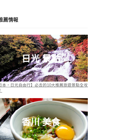
推薦情報
日光 景點
日本・日光自由行】必去的10大推薦旅遊景點全攻
！
香川 美食