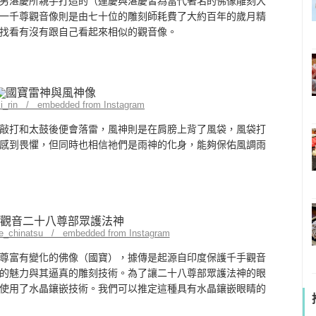
男湛慶所親手打造的（運慶與湛慶皆為當代著名的佛像雕刻大
一千尊觀音像則是由七十位的雕刻師耗費了大約百年的歲月精
找看有沒有跟自己看起來相似的觀音像。
ki_rin / embedded from Instagram
敲打和太鼓後便會落雷，風神則是在肩膀上背了風袋，風袋打
感到畏懼，但同時也相信祂們是雨神的化身，能夠保佑風調雨
le_chinatsu / embedded from Instagram
尊富有變化的佛像（國寶），據傳是起源自印度保護千手觀音
的魅力與其逼真的雕刻技術。為了讓二十八尊部眾護法神的眼
使用了水晶鑲嵌技術。我們可以推定這種具有水晶鑲嵌眼睛的
。