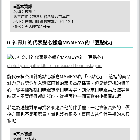
■基本資訊
名稱：核桃子
販賣店鋪：鎌倉紅谷八幡宮前本店
地址：神奈川縣鎌倉市雪之下1-12-4
價格：五入裝702日元
6. 神奈川的代表點心鎌倉MAMEYA的「豆點心」
photo by empathist36 / embedded from Instagram
能代表神奈川縣的點心鎌倉MAMEYA的「豆點心」。這裡的商品
魅力是有讓你陷入選擇困難的眾多商品種類，但是還是挑的很開
心。從黑糖核桃口味跟抹茶口味等等，到芥末口味跟美乃滋等鹽
味感。不管哪個都能試吃，從裡面挑一個喜歡的也很開心呢！
若是為送禮對象尋找各個適合他的伴手禮，一定會很高興的！價
格方面也不是那麼貴，量也沒有很多，買回去當作伴手禮的人很
多呢！
■基本資訊
名稱：豆點心