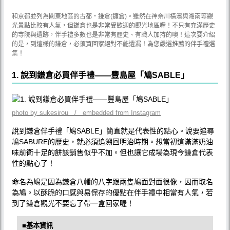
和京都並列為關東地區的古都・鎌倉(鐮倉)。雖然在神奈川橫濱與湘南等觀
光景點比較有人氣，但鎌倉也是非常受歡迎的觀光地區喔！不只有充滿歷史
的寺院與遺跡，伴手禮多數也是非常有歷史、有職人加持的噢！這次要介紹
的是，到這樣的鎌倉，必須買回家絕對不能遺漏！為您嚴選推薦的伴手禮選
集！
1. 說到鎌倉必買伴手禮——豐島屋「鳩SABLE」
photo by sukesirou / embedded from Instagram
說到鎌倉伴手禮「鳩SABLE」簡直就是代表性的點心。說要追尋
鳩SABURE的歷史，就必須追溯回明治時期。想當初這滿滿奶油
味前衛十足的餅該銷售似乎不加。但也讓它成場為現今鎌倉代表
性的點心了！
命名為鳩是因為鎌倉八幡的八字跟兩隻鳩面對面很像，因而取名
為鳩。以酥脆的口感與易保存的優點在伴手禮中相當有人氣，若
到了鎌倉觀光不要忘了帶一盒回家喔！
■基本資訊