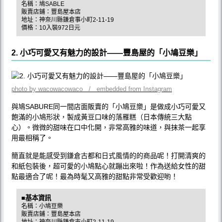
名稱：鳩SABLE
販賣店鋪：豐島屋本店
地址：神奈川縣鎌倉事小町2-11-19
價格：10入裝972日元
2. 小巧可愛又有魅力的設計——豐島屋的「小鳩豆樂」
photo by wacowacowaco / embedded from Instagram
與鳩SABURE同一間店面販賣的「小鳩豆樂」是做成小巧可愛又
飽滿的小鳩形狀，製成黃豆口味的落雁糕（日本傳統三大點
心）。微微的甜味在口中化開，非常高雅的味道，與抹茶一起享
用最相稱了。
簡直就是能感受到鎌倉古都和日式風情的的商品呢！打開清爽的
和紙包裝後，超可愛的小鳩點心就蹦出來啦！作為送給女性的甜
點最適合了呢！最為時髦又高雅的甜點非常受歡迎喲！
■基本資訊
名稱：小鳩豆樂
販賣店鋪：豐島屋本店
地址：神奈川縣鎌倉市小町2-11-19