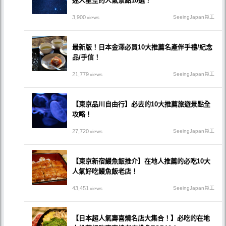
迷人星空的人氣景點10選！
3,900
SeeingJapan員工
views
最新版！日本金澤必買10大推薦名產伴手禮/紀念
品/手信！
21,779
SeeingJapan員工
views
【東京品川自由行】必去的10大推薦旅遊景點全
攻略！
27,720
SeeingJapan員工
views
【東京新宿鰻魚飯推介】在地人推薦的必吃10大
人氣好吃鰻魚飯老店！
43,451
SeeingJapan員工
views
【日本超人氣壽喜燒名店大集合！】必吃的在地