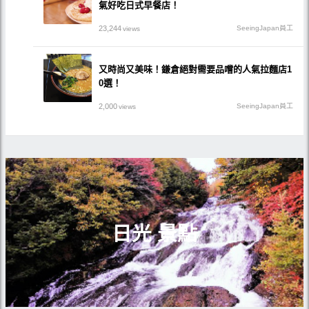
氣好吃日式早餐店！
23,244
SeeingJapan員工
views
又時尚又美味！鎌倉絕對需要品嚐的人氣拉麵店1
0選！
2,000
SeeingJapan員工
views
日光 景點