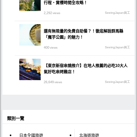
行程・賞櫻時間全攻略！
2,292
SeeingJapan員工
views
還有無限量的免費自助餐？！徹底解說群馬縣
「魔芋公園」的魅力！
400
SeeingJapan員工
views
【東京新宿串燒推介】在地人推薦的必吃10大人
氣好吃串烤雞店！
26,649
SeeingJapan員工
views
類別一覽
日本全國旅遊
北海道旅遊