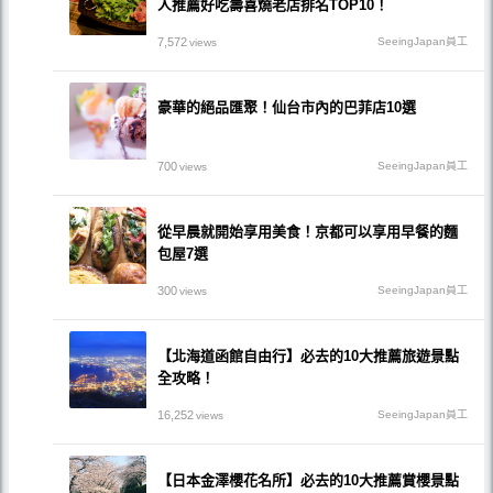
人推薦好吃壽喜燒老店排名TOP10！
7,572
SeeingJapan員工
views
豪華的絕品匯聚！仙台市內的巴菲店10選
700
SeeingJapan員工
views
從早晨就開始享用美食！京都可以享用早餐的麵
包屋7選
300
SeeingJapan員工
views
【北海道函館自由行】必去的10大推薦旅遊景點
全攻略！
16,252
SeeingJapan員工
views
【日本金澤櫻花名所】必去的10大推薦賞櫻景點