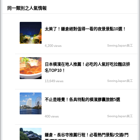
同一類別之人氣情報
太美了！鎌倉絕對值得一看的夜景景點10選！
4,200
SeeingJapan員工
views
日本橫濱在地人推薦！必吃的人氣好吃拉麵店排
名TOP10！
13,649
SeeingJapan員工
views
不止是睡覺！各具特點的橫濱膠囊旅館5選
400
SeeingJapan員工
views
鎌倉・長谷寺推薦行程！必看熱門景點/交通/門