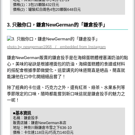
價格(1)：3包15顆裝432日元
價格(2)：罐裝紅白兩色4包20顆裝648日元
3. 只融你口，鎌倉NewGerman的「鎌倉投手」
photo by newgerman1968 / embedded from Instagram
鎌倉NewGerman販賣的鎌倉投手是在海綿蛋糕體裡塞滿奶油的點
心。美味的祕訣是根據裡面包的奶油，海綿蛋糕體的食譜或材料
的搭配會根據季節做變化。這麼講究的味道簡直是絕品，簡直就
能讓他在口中化開細細品嘗了！
除了經典的卡仕達、巧克力之外，還有紅茶、綠茶、水果系列等
季節限定的口味，隨時都能嘗到新口味這就是鎌倉投手的魅力之
一呢！
■基本資訊
名稱：鎌倉投手
販賣店鋪：鎌倉NewGerman本店
地址：神奈川縣鎌倉市雪之下636-10
價格：卡仕達118日元/巧克力140日元