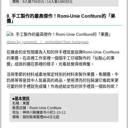
價格：9入裝756日元 / 14入裝1080日元
8. 手工製作的最高傑作！Romi-Unie Confiture的「果
醬」
photo by yumemix / embedded from Instagram
在鎌倉的女性間廣為人知的伴手禮就是這牌Romi-Unie Confiture
的果醬。在店裡工作室裡一個個手工仔細製作的「似點心的果
醬」成排的擺在那裡的樣子，光看就覺得很興奮。
活用季節的材料或產地限定特別的材料來製作果醬、焦糖醬、牛
奶將等等是其中人氣最高的商品。使用漂亮的包裝讓它看起來更
可愛的伴手禮就完成囉！作為送給女性的伴手禮買一個如何呢？
■基本資訊
名稱：果醬
販賣店鋪：Romi-Unie Confiture
地址：神奈川縣鎌倉市小町2-15-11
價格：個別裝果醬禮864日元起