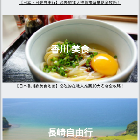
【日本・日光自由行】必去的10大推薦旅遊景點全攻略！
香川 美食
【日本香川縣美食地圖】必吃的在地人推薦10大名店全攻略！
長崎自由行