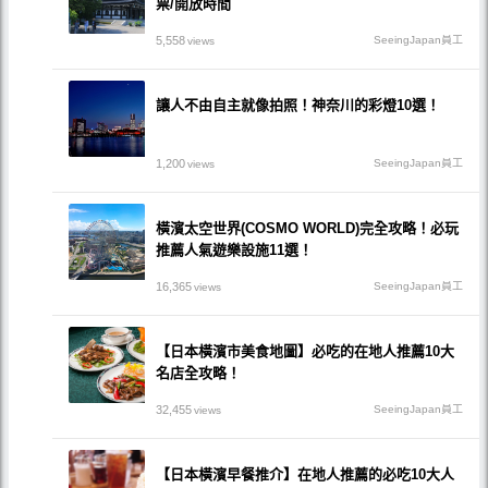
票/開放時間
5,558
SeeingJapan員工
views
讓人不由自主就像拍照！神奈川的彩燈10選！
1,200
SeeingJapan員工
views
橫濱太空世界(COSMO WORLD)完全攻略！必玩
推薦人氣遊樂設施11選！
16,365
SeeingJapan員工
views
【日本橫濱市美食地圖】必吃的在地人推薦10大
名店全攻略！
32,455
SeeingJapan員工
views
【日本橫濱早餐推介】在地人推薦的必吃10大人