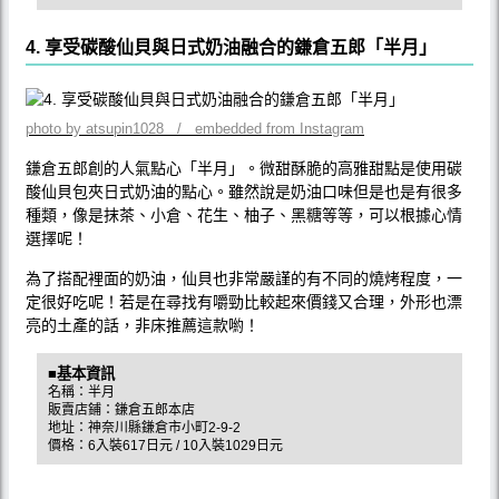
4. 享受碳酸仙貝與日式奶油融合的鎌倉五郎「半月」
photo by atsupin1028 / embedded from Instagram
鎌倉五郎創的人氣點心「半月」。微甜酥脆的高雅甜點是使用碳
酸仙貝包夾日式奶油的點心。雖然說是奶油口味但是也是有很多
種類，像是抹茶、小倉、花生、柚子、黑糖等等，可以根據心情
選擇呢！
為了搭配裡面的奶油，仙貝也非常嚴謹的有不同的燒烤程度，一
定很好吃呢！若是在尋找有嚼勁比較起來價錢又合理，外形也漂
亮的土產的話，非床推薦這款喲！
■基本資訊
名稱：半月
販賣店鋪：鎌倉五郎本店
地址：神奈川縣鎌倉市小町2-9-2
價格：6入裝617日元 / 10入裝1029日元