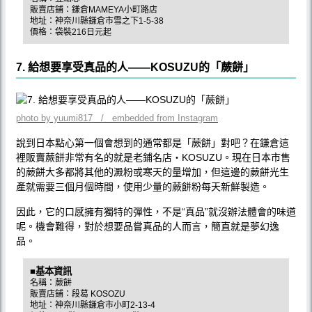
販賣店鋪：鎌倉MAMEYA小町路店
地址：神奈川縣鎌倉市雪之下1-5-38
價格：袋裝216日元起
7. 給想要享受真品的人——KOSUZU的「蕨餅」
photo by yuumi817 / embedded from Instagram
說到日本點心第一個會想到的通常都是「蕨餅」對吧？在鎌倉這
裡販賣蕨餅非常有名的就是老鋪名店・KOSUZU。現在日本市售
的蕨餅大多都將其他的澱粉或寒天的量增加，但這邊的蕨餅光生
產就需要三個月個時間，使用少量的蕨餅粉每天新鮮製造。
因此，它的口感擁有獨特的彈性，不是“真品”就沒辦法體會的味道
呢。機會難得，對於想要品嘗真品的人而言，簡直就是夢幻逸
品。
■基本資訊
名稱：蕨餅
販賣店鋪：段葛 KOSOZU
地址：神奈川縣鎌倉市小町2-13-4