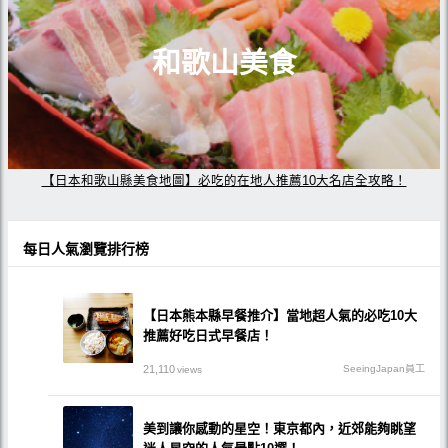
和歌山美食
【日本和歌山縣美食地圖】必吃的在地人推薦10大名店全攻略！
每日人氣瀏覽排行榜
【日本熊本縣早餐推介】當地超人氣的必吃10大
推薦好吃日式早餐店！
21,110
SeeingJapan員工
views
美到讓你感動的星空！東京都內，近郊能夠眺望