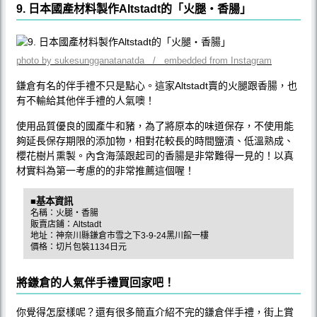
9. 日本國產材料製作Altstadt的「火腿・香腸」
photo by sukesungganatanatda / embedded from Instagram
鎌倉有名的伴手禮不只是點心。這家Altstadt賣的火腿跟香腸，也
有不輸給其他伴手禮的人氣噢！
使用品質優良的國產牛和豬，為了將原本的味道保存，不使用能
夠延長保存期限的添加物，相對花較長的時間鹽漬、低溫熟成、
櫻花樹片熏製。內含海藻跟起司的香腸是非常難得一見的！以真
材實料為第一考慮的的非常推薦這個喔！
■基本資訊
名稱：火腿・香腸
販賣店鋪：Altstadt
地址：神奈川縣鎌倉市雪之下3-9-24黑川館一樓
價格：切片包裝1134日元
將鎌倉的人氣伴手禮買回家吧！
你覺得怎麼樣呢？還有很多簡直介紹不完的鎌倉伴手禮，街上賞