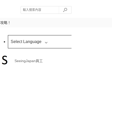
全攻略！
Select Language
SeeingJapan員工