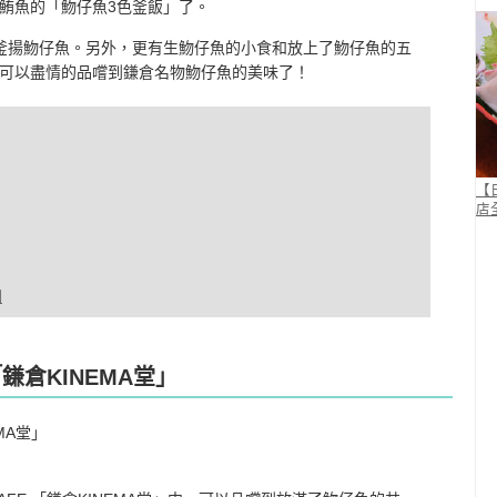
鮪魚的「魩仔魚3色釜飯」了。
釜揚魩仔魚。另外，更有生魩仔魚的小食和放上了魩仔魚的五
可以盡情的品嚐到鎌倉名物魩仔魚的美味了！
【
店
圖
鎌倉KINEMA堂」