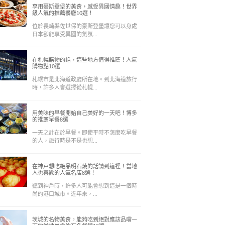
享用豪斯登堡的美食，感受異國情趣！世界
級人氣的推薦餐廳10選！
位於長崎縣佐世保的豪斯登堡讓您可以身處
日本卻能享受異國的氣氛...
在札幌購物的話，這些地方值得推薦！人氣
購物點10選
札幌市是北海道政廳所在地。到北海道旅行
時，許多人會選擇從札幌...
用美味的早餐開始自己美好的一天吧！博多
的推薦早餐8選
一天之計在於早餐。即使平時不怎麼吃早餐
的人，旅行時是不是也想...
在神戸想吃絶品明石焼的話請到這裡！當地
人也喜歡的人氣名店8選！
聽到神戶時，許多人可能會想到這是一個時
尚的港口城市。近年來，...
茨城的名物美食。能夠吃到絕對應該品嚐一