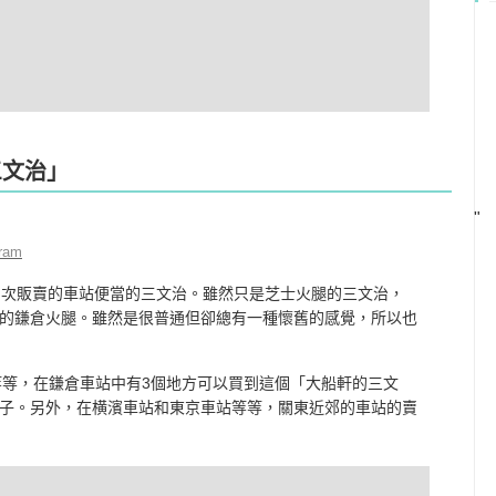
三文治」
"
gram
初次販賣的車站便當的三文治。雖然只是芝士火腿的三文治，
的鎌倉火腿。雖然是很普通但卻總有一種懷舊的感覺，所以也
等等，在鎌倉車站中有3個地方可以買到這個「大船軒的三文
子。另外，在横濱車站和東京車站等等，關東近郊的車站的賣