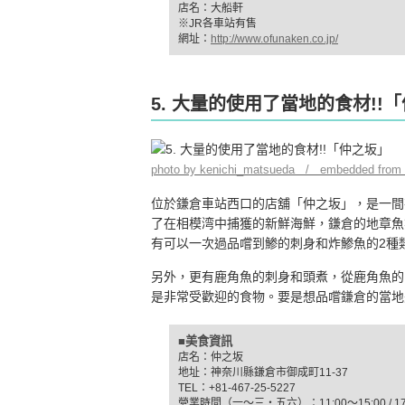
店名：大船軒
※JR各車站有售
網址：
http://www.ofunaken.co.jp/
5. 大量的使用了當地的食材!!
photo by kenichi_matsueda / embedded from 
位於鎌倉車站西口的店舖「仲之坂」，是一間
了在相模湾中捕獲的新鮮海鮮，鎌倉的地章魚
有可以一次過品嚐到鯵的刺身和炸鯵魚的2種
另外，更有鹿角魚的刺身和頭煮，從鹿角魚的
是非常受歡迎的食物。要是想品嚐鎌倉的當地
■美食資訊
店名：仲之坂
地址：神奈川縣鎌倉市御成町11-37
TEL：+81-467-25-5227
營業時間（一～三・五六）：11:00～15:00 / 17: