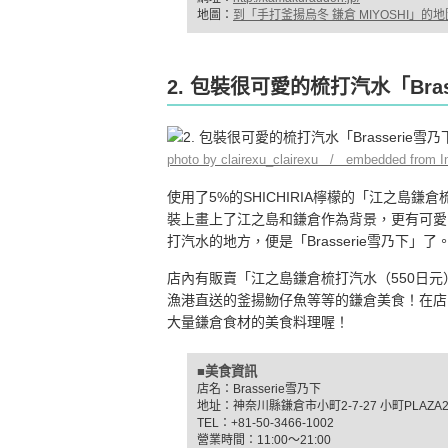
地圖：
到「手打釜揚烏冬 鎌倉 MIYOSHI」的地
2. 包裝很可愛的梳打汽水「Bras
photo by clairexu_clairexu / embedded from I
使用了5%的SHICHIRIA檸檬的「江之島
裝上畫上了江之島和鎌倉作為背景，更有可愛
打汽水的地方，便是「Brasserie雪乃下」了
店內有販賣「江之島鎌倉梳打汽水（550日
漁港直送的釜揚魩仔魚等等的鎌倉美食！在店
大量鎌倉食材的美食料理喔！
■美食資訊
店名：Brasserie雪乃下
地址：神奈川縣鎌倉市小町2-7-27 小町PLAZA2
TEL：+81-50-3466-1002
營業時間：11:00～21:00