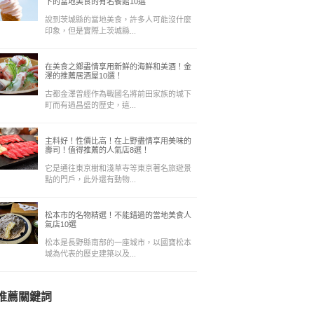
下的當地美食的有名餐館10選
說到茨城縣的當地美食，許多人可能沒什麼
印象，但是實際上茨城縣...
在美食之鄉盡情享用新鮮的海鮮和美酒！金
澤的推薦居酒屋10選！
古都金澤曾經作為戰國名將前田家族的城下
町而有過昌盛的歷史，這...
主料好！性價比高！在上野盡情享用美味的
壽司！值得推薦的人氣店8選！
它是通往東京樹和淺草寺等東京著名旅遊景
點的門戶，此外還有動物...
松本市的名物精選！不能錯過的當地美食人
氣店10選
松本是長野縣南部的一座城市，以國寶松本
城為代表的歷史建築以及...
推薦關鍵詞