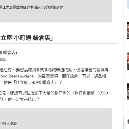
/ 從江之島電鐡線鎌倉車站徒歩6分鐘後到達
仕立屋 小町通 鎌倉店」
gram
道也有。要想品嚐到各式各樣的味道的話，便是鎌倉的精釀啤
orld Beers Awards」的最高獎項！而在鎌倉，可以一邊品嚐
，便是「仕立屋 小町通 鎌倉店」了。
56日元。建議可以點放滿了大量的魩仔魚的「魩仔魚御前（1500
話！便一定要來這店了！
倉小町大廈2F