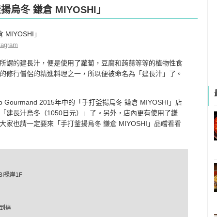
烏冬 鎌倉 MIYOSHI」
tagram
所謂的建長汁，便是使用了蘿蔔，豆腐和蒟蒻等等的植物性食
的修行僧侶的精進料理之一，所以便被命名為「建長汁」了。
urmand 2015年中的「手打釜揚烏冬 鎌倉 MIYOSHI」店
「建長汁烏冬（1050日元）」了。另外，店內更有使用了鎌
家也請一定要來「手打釜揚烏冬 鎌倉 MIYOSHI」品嚐看看
I禄岸1F
後到達