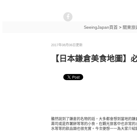
SeeingJapan頁首
>
關東旅
2017年08月06日更新
【日本鎌倉美食地圖】必
雖然說到了鎌倉的名物的話，大多都會想到當地的鎌
壽司或是炸薯餅等等的小食，在觀光旅客中也非常的
水等等的飲品類也很充實。今次便想一一為大家介紹