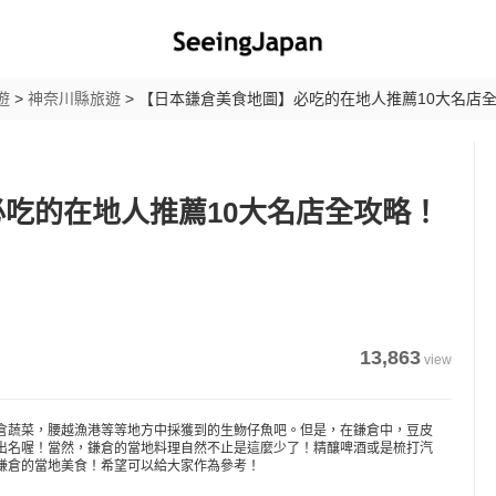
遊
>
神奈川縣旅遊
>
【日本鎌倉美食地圖】必吃的在地人推薦10大名店
吃的在地人推薦10大名店全攻略！
13,863
view
倉蔬菜，腰越漁港等等地方中採獲到的生魩仔魚吧。但是，在鎌倉中，豆皮
出名喔！當然，鎌倉的當地料理自然不止是這麼少了！精釀啤酒或是梳打汽
鎌倉的當地美食！希望可以給大家作為參考！