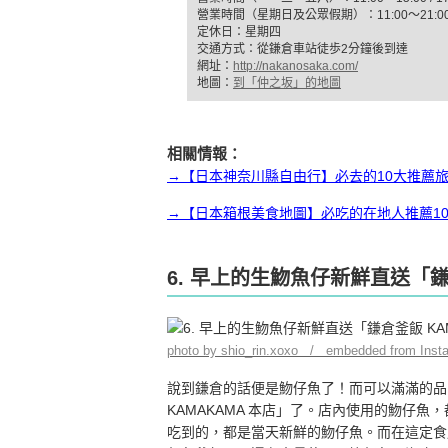
營業時間（星期日及公眾假期）：11:00～21:0
定休日：星期四
交通方式：從鎌倉車站徒歩2分鐘後到達
網址：
http://nakanosaka.com/
地圖：
到「仲之坂」的地圖
相關情報：
→【日本神奈川縣自由行】必去的10大推薦
→【日本箱根美食地圖】必吃的在地人推薦1
6. 早上的生魩魚仔新鮮直送「鎌
photo by shio_rin.xoxo / embedded from Inst
說到鎌倉的話便是魩仔魚了！而可以滿滿的品
KAMAKAMA 本店」了。店內使用的魩仔
吃到的，都是當天新鮮的魩仔魚。而在這定食