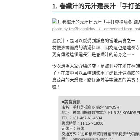
1. 卷纖汁的元汁建長汁「手打釜揚
photo by tmt3bigholiday / embedded from Ins
建長汁，是可以感受到鎌倉的當地美食之一。
材便烹調而成的清湯料理。因為這也是建長寺
更有傳說這個建長汁是巻繊汁的前身之一。
今次想為大家介紹的店，是被刊登在米其林Bib Go
了。在店中可以品嚐到使用了建長汁做湯底的
倉蔬菜的天婦羅，魩仔魚丼等等鎌倉的美食！大
喔！
■美食資訊
店名：手打釜揚烏冬 鎌倉 MIYOSHI
地址：神奈川縣鎌倉市雪之下1-5-38 KOMOREB
TEL：+81-467-61-4634
營業時間：11:15～19:00
定休日：無休
交通方式：從JR横須賀線鎌倉車站徒歩5分鐘
網址：
http://kamakuraudon.jp/