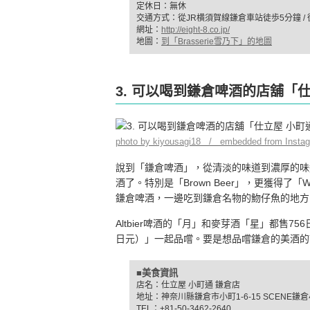
定休日：無休
交通方式：從JR横須賀線鎌倉車站徒歩5分鐘 
網址：
http://eight-8.co.jp/
地圖：
到「Brasserie雪乃下」的地圖
3. 可以喝到鎌倉啤酒的店舖「
photo by kiyousagi18 / embedded from Insta
說到「鎌倉啤酒」，從清淡的味道到濃厚的味
酒了。特別是「Brown Beer」，更獲得了「W
鎌倉啤酒，一邊吃到鎌倉名物的魩仔魚的地方
Altbier啤酒的「月」和麥芽酒「星」都售7
日元）」一起品嚐。要是想品嚐鎌倉的美酒的
■美食資訊
店名：仕立屋 小町通 鎌倉店
地址：神奈川縣鎌倉市小町1-6-15 SCENE鎌
TEL：+81-50-3462-2640