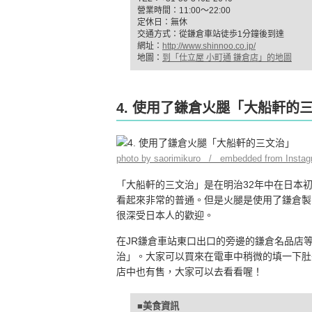
營業時間：11:00～22:00
定休日：無休
交通方式：從鎌倉車站徒歩1分鐘後到達
網址：
http://www.shinnoo.co.jp/
地圖：
到「仕立屋 小町通 鎌倉店」的地圖
4. 使用了鎌倉火腿「大船軒的
photo by saorimikuro / embedded from Insta
「大船軒的三文治」是在明治32年中在日本
看起來非常的普通。但是火腿是使用了鎌倉製
很深受日本人的歡迎。
在JR鎌倉車站東口出口的旁邊的鎌倉名品店
治」。大家可以買來在電車中稍微的填一下肚
店中也有售，大家可以去看看喔！
■美食資訊