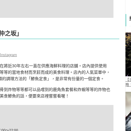
「仲之坂」
Instagram
在將近30年左右一直在供應海鮮料理的店舖。店內提供使用
等等的當地食材而烹飪而成的美食料理。店內的人氣菜單中，
類的調理方法的「鯵魚定食」，是非常有份量的一個定食。
【
略
骨到炸物等等都可以品嚐到的鹿角魚套餐和炸蝦等等的炸物也
美食鯵魚的話，便要來店裡嘗嘗看喔！
00～22:00