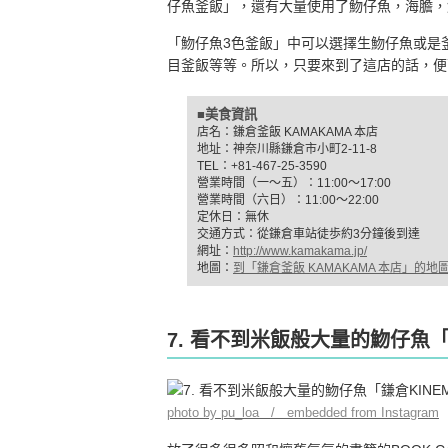
仔魚釜飯」，還有大量使用了魩仔魚，海膽，
「魩仔魚3色釜飯」中可以選擇生魩仔魚或是
目釜飯等等。所以，只要來到了這店的話，便
■美食資訊
店名：鎌倉釜飯 KAMAKAMA 本店
地址：神奈川縣鎌倉市小町2-11-8
TEL：+81-467-25-3590
營業時間（一～五）：11:00～17:00
營業時間（六日）：11:00～22:00
定休日：無休
交通方式：從鎌倉車站徒歩約3分鐘後到達
網址：
http://www.kamakama.jp/
地圖：
到「鎌倉釜飯 KAMAKAMA 本店」的地
7. 看不到米飯般大量的魩仔魚「
photo by pu_loa / embedded from Instagram