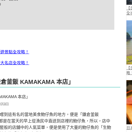
0
【
全
旅遊景點全攻略！
0大名店全攻略！
【
略
倉釜飯 KAMAKAMA 本店」
agram
嚐到這有名的當地美食魩仔魚的地方，便是「鎌倉釜飯
魚，都是在當天的早上從漁民中直送到店裡的魩仔魚，所以，店中
屋般的店舖中的人氣菜單，便是使用了大量的魩仔魚的「生魩
日