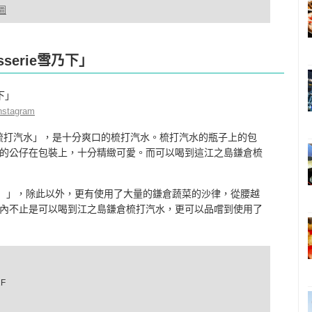
圖
serie雪乃下」
nstagram
鎌倉梳打汽水」，是十分爽口的梳打汽水。梳打汽水的瓶子上的包
的公仔在包裝上，十分精緻可愛。而可以喝到這江之島鎌倉梳
。
元）」，除此以外，更有使用了大量的鎌倉蔬菜的沙律，從腰越
內不止是可以喝到江之島鎌倉梳打汽水，更可以品嚐到使用了
F