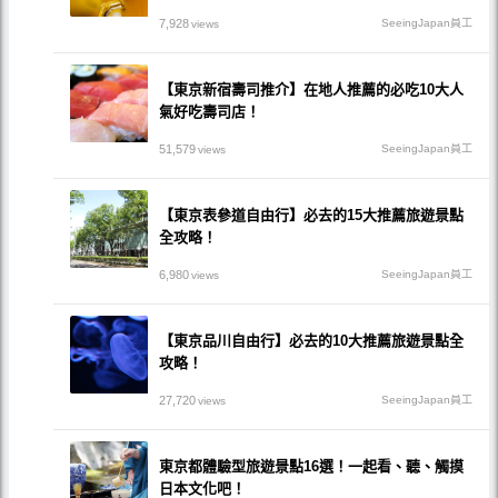
7,928
SeeingJapan員工
views
【東京新宿壽司推介】在地人推薦的必吃10大人
氣好吃壽司店！
51,579
SeeingJapan員工
views
【東京表參道自由行】必去的15大推薦旅遊景點
全攻略！
6,980
SeeingJapan員工
views
【東京品川自由行】必去的10大推薦旅遊景點全
攻略！
27,720
SeeingJapan員工
views
東京都體驗型旅遊景點16選！一起看、聽、觸摸
日本文化吧！