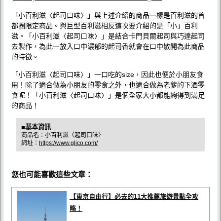
「小百利滋〈起司口味〉」與上述介紹的商品一樣是百利滋的首
都圈限定商品。與巨型百利滋相反這次要介紹的是「小」百利
滋。「小百利滋〈起司口味〉」是結合卡門貝爾起司與巧達起司
去製作，為此一放入口中濃郁的起司香就會在口中散開為此商品
的特徵。
「小百利滋〈起司口味〉」一口吃的size，因此也便於小朋友食
用！除了適合做為小朋友的零食之外，也適合做為老爹的下酒零
食呢！「小百利滋〈起司口味〉」是個全家大小都能夠得到滿足
的商品！
■基本資訊
商品名：小百利滋〈起司口味〉
網址：
https://www.glico.com/
您也可能喜歡這些文章：
【東京自由行】必去的11大推薦旅遊景點全攻
略！