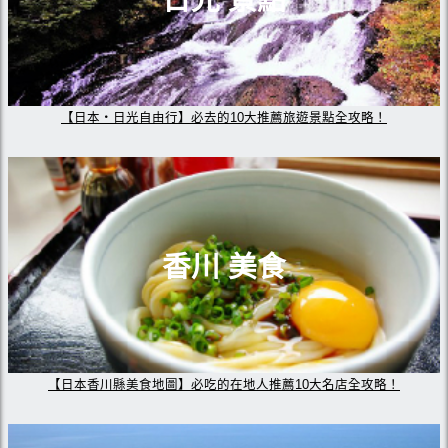
【日本・日光自由行】必去的10大推薦旅遊景點全攻略！
香川 美食
【日本香川縣美食地圖】必吃的在地人推薦10大名店全攻略！