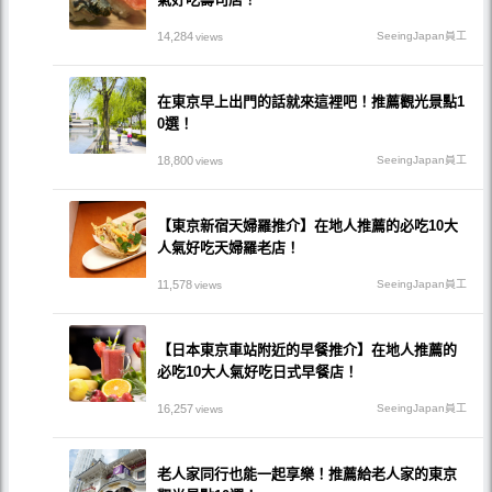
14,284
SeeingJapan員工
views
在東京早上出門的話就來這裡吧！推薦觀光景點1
0選！
18,800
SeeingJapan員工
views
【東京新宿天婦羅推介】在地人推薦的必吃10大
人氣好吃天婦羅老店！
11,578
SeeingJapan員工
views
【日本東京車站附近的早餐推介】在地人推薦的
必吃10大人氣好吃日式早餐店！
16,257
SeeingJapan員工
views
老人家同行也能一起享樂！推薦給老人家的東京