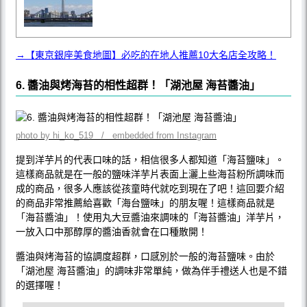
→【東京銀座美食地圖】必吃的在地人推薦10大名店全攻略！
6. 醬油與烤海苔的相性超群！「湖池屋 海苔醬油」
photo by hi_ko_519 / embedded from Instagram
提到洋芋片的代表口味的話，相信很多人都知道「海苔鹽味」。
這樣商品就是在一般的鹽味洋芋片表面上灑上些海苔粉所調味而
成的商品，很多人應該從孩童時代就吃到現在了吧！這回要介紹
的商品非常推薦給喜歡「海台鹽味」的朋友喔！這樣商品就是
「海苔醬油」！使用丸大豆醬油來調味的「海苔醬油」洋芋片，
一放入口中那醇厚的醬油香就會在口種散開！
醬油與烤海苔的協調度超群，口感別於一般的海苔鹽味。由於
「湖池屋 海苔醬油」的調味非常單純，做為伴手禮送人也是不錯
的選擇喔！