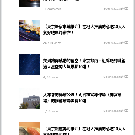
11,800
SeeingJapan員工
views
【東京新宿串燒推介】在地人推薦的必吃10大人
氣好吃串烤雞店！
26,649
SeeingJapan員工
views
美到讓你感動的星空！東京都內，近郊能夠眺望
迷人星空的人氣景點10選！
3,900
SeeingJapan員工
views
大都會的棒球公園！明治神宮棒球場（神宮球
場）的推薦球場美食10選
1,400
SeeingJapan員工
views
【東京銀座壽司推介】在地人推薦的必吃10大人
氣好吃壽司店！