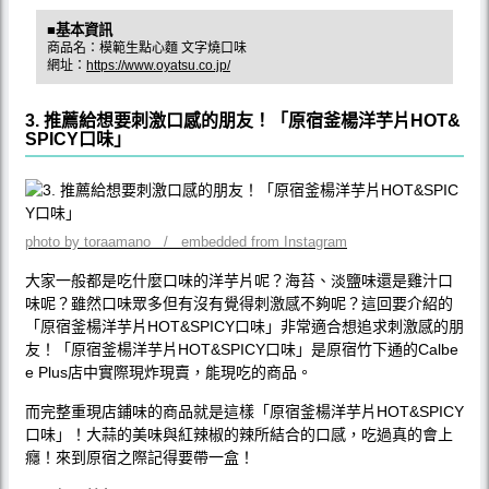
■基本資訊
商品名：模範生點心麵 文字燒口味
網址：
https://www.oyatsu.co.jp/
3. 推薦給想要刺激口感的朋友！「原宿釜楊洋芋片HOT&
SPICY口味」
photo by toraamano / embedded from Instagram
大家一般都是吃什麼口味的洋芋片呢？海苔、淡鹽味還是雞汁口
味呢？雖然口味眾多但有沒有覺得刺激感不夠呢？這回要介紹的
「原宿釜楊洋芋片HOT&SPICY口味」非常適合想追求刺激感的朋
友！「原宿釜楊洋芋片HOT&SPICY口味」是原宿竹下通的Calbe
e Plus店中實際現炸現賣，能現吃的商品。
而完整重現店鋪味的商品就是這樣「原宿釜楊洋芋片HOT&SPICY
口味」！大蒜的美味與紅辣椒的辣所結合的口感，吃過真的會上
癮！來到原宿之際記得要帶一盒！