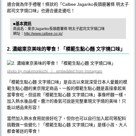
適合做為伴手禮喔！條狀的「Calbee Jagariko長頸鹿薯條 明太子
起司文字燒口味」也適合邊走邊吃！
■基本資訊
商品名：東京Jagariko長頸鹿薯條 明太子起司文字燒口味
網址：
http://www.calbee.co.jp/
2. 濃縮東京美味的零食！「模範生點心麵 文字燒口味」
photo by makimonkichi / embedded from Instagram
「模範生點心麵 文字燒口味」是自古以來就深受日本人愛戴的模
範生點心麵的東京限定商品。一般的模範生點心麵是直接拿起來
當零食吃，但這款「模範生點心麵 文字燒口味」事像杯麵一樣，
加入熱水後品嚐。醬汁的香氣可說是完整重現文字燒的美味！只
能以絕品來形容！
當然加入熱水食用就很好吃了，但你也可以自行加入起司等配料
挑戰做一些變化！「模範生點心麵 文字燒口味」是樣小孩、大人
都會著迷的零食！