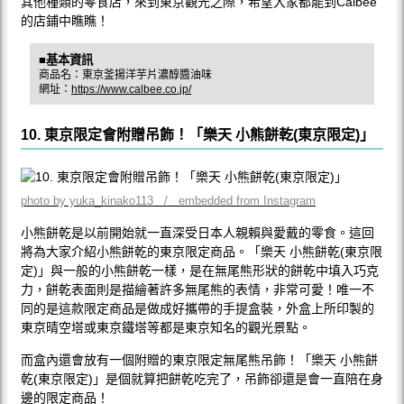
其他種類的零食店，來到東京觀光之際，希望大家都能到Calbee
的店鋪中瞧瞧！
■基本資訊
商品名：東京釜揚洋芋片濃醇醬油味
網址：
https://www.calbee.co.jp/
10. 東京限定會附贈吊飾！「樂天 小熊餅乾(東京限定)」
photo by yuka_kinako113 / embedded from Instagram
小熊餅乾是以前開始就一直深受日本人親賴與愛戴的零食。這回
將為大家介紹小熊餅乾的東京限定商品。「樂天 小熊餅乾(東京限
定)」與一般的小熊餅乾一樣，是在無尾熊形狀的餅乾中填入巧克
力，餅乾表面則是描繪著許多無尾熊的表情，非常可愛！唯一不
同的是這款限定商品是做成好攜帶的手提盒裝，外盒上所印製的
東京晴空塔或東京鐵塔等都是東京知名的觀光景點。
而盒內還會放有一個附贈的東京限定無尾熊吊飾！「樂天 小熊餅
乾(東京限定)」是個就算把餅乾吃完了，吊飾卻還是會一直陪在身
邊的限定商品！