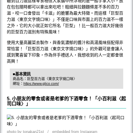
聽到百力滋這樣零食相信大家腦中所浮現的是一般手掌大小，放
在包包隨時都可以拿出來吃吧！粗細與拉麵麵條差不多的百力
滋，咬一口會發出「卡滋」的脆響為最大特徵。而這樣「巨型百
力滋〈東京文字燒口味〉」不僅是口味與市面上的百力滋不一樣
之外，它的大小就正如它所名「巨型」！比一般百力滋大好幾倍
的巨型百力滋別有特殊風味！
使用大量高麗菜去製作，與香氣濃郁的醬汁和高湯風味搭配得非
常恰當！「巨型百力滋〈東京文字燒口味〉」的外觀可是會讓人
感到驚喜留下印象，作為伴手禮送人，我想收到的人一定都會很
高興！
■基本資訊
商品名：巨型百力滋〈東京文字燒口味〉
網址：
https://www.glico.com/
5. 小朋友的零食或者是老爹的下酒零食！「小百利滋〈起
司口味〉」
photo by tonakan21st / embedded from Instagram