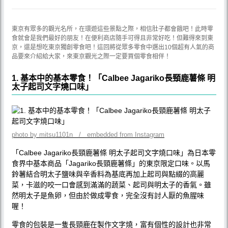
東京有眾多的觀光名所，在環遊這些景點之際，相信肚子都會餓吧！此時零
食就會是我們最好的朋友！在便利商店隨手可得且非常好吃！但難得來到東
京，還是想吃東京獨創零食吧！這回將從眾多零食中選出10個超有人氣的商
品要來介紹給大家，來東京觀光之際一定要買個零食相伴！
1. 基本中的基本零食！「Calbee Jagariko長頸鹿薯條 明
太子起司文字燒口味」
photo by mitsu1101n / embedded from Instagram
「Calbee Jagariko長頸鹿薯條 明太子起司文字燒口味」為日本零
食界中基本商品「Jagariko長頸鹿薯條」的東京限定口味。以馬
鈴薯結合明太子鹽味與辛香料為基底再加上起司與點綴的高麗
菜，卡滋的咬一口會感到滿滿的蔬菜、起司與明太子的香氣。雖
然明太子是魚卵，但由於做成零食，完全沒有討人厭的魚腥味
喔！
零食的包裝是一隻長頸鹿在製作文字燒，富有個性的設計也非常