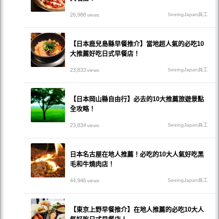
26,988
SeeingJapan員工
views
【日本鹿兒島縣早餐推介】當地超人氣的必吃10
大推薦好吃日式早餐店！
23,833
SeeingJapan員工
views
【日本岡山縣自由行】必去的10大推薦旅遊景點
全攻略！
23,834
SeeingJapan員工
views
日本名古屋在地人推薦！必吃的10大人氣好吃黑
毛和牛燒肉店！
44,946
SeeingJapan員工
views
【東京上野早餐推介】在地人推薦的必吃10大人