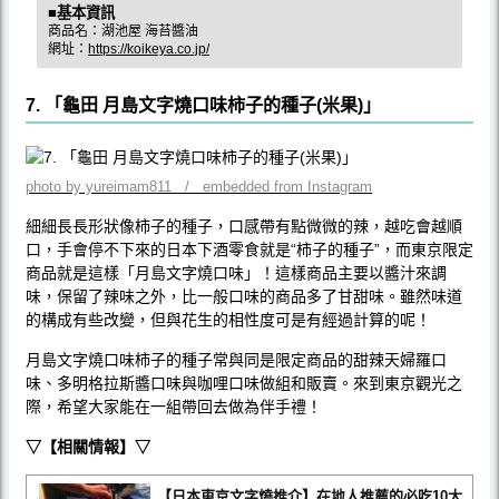
■基本資訊
商品名：湖池屋 海苔醬油
網址：
https://koikeya.co.jp/
7. 「龜田 月島文字燒口味柿子的種子(米果)」
photo by yureimam811 / embedded from Instagram
細細長長形狀像柿子的種子，口感帶有點微微的辣，越吃會越順
口，手會停不下來的日本下酒零食就是“柿子的種子”，而東京限定
商品就是這樣「月島文字燒口味」！這樣商品主要以醬汁來調
味，保留了辣味之外，比一般口味的商品多了甘甜味。雖然味道
的構成有些改變，但與花生的相性度可是有經過計算的呢！
月島文字燒口味柿子的種子常與同是限定商品的甜辣天婦羅口
味、多明格拉斯醬口味與咖哩口味做組和販賣。來到東京觀光之
際，希望大家能在一組帶回去做為伴手禮！
▽【相關情報】▽
【日本東京文字燒推介】在地人推薦的必吃10大