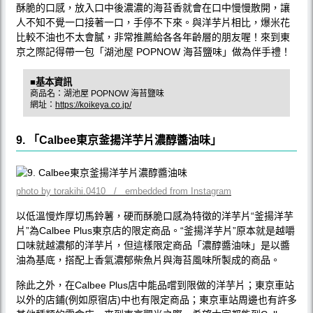
酥脆的口感，放入口中後濃濃的海苔香就會在口中慢慢散開，讓
人不知不覺一口接著一口，手停不下來。與洋芋片相比，爆米花
比較不油也不太會膩，非常推薦給各各年齡層的朋友喔！來到東
京之際記得帶一包「湖池屋 POPNOW 海苔鹽味」做為伴手禮！
■基本資訊
商品名：湖池屋 POPNOW 海苔鹽味
網址：
https://koikeya.co.jp/
9. 「Calbee東京釜揚洋芋片濃醇醬油味」
photo by torakihi.0410 / embedded from Instagram
以低溫慢炸厚切馬鈴薯，硬而酥脆口感為特徵的洋芋片“釜揚洋芋
片”為Calbee Plus東京店的限定商品。“釜揚洋芋片”原本就是越嚼
口味就越濃郁的洋芋片，但這樣限定商品「濃醇醬油味」是以醬
油為基底，搭配上香氣濃郁柴魚片與海苔風味所製成的商品。
除此之外，在Calbee Plus店中能品嚐到限做的洋芋片；東京車站
以外的店鋪(例如原宿店)中也有限定商品；東京車站周邊也有許多