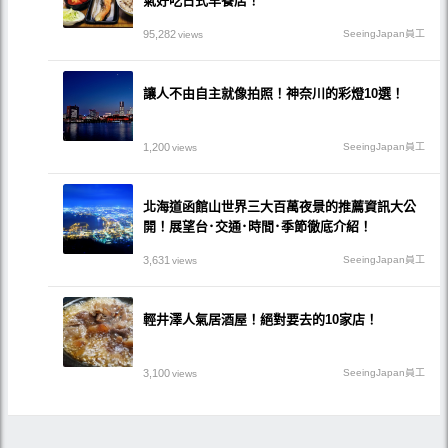
氣好吃日式早餐店！
95,282
SeeingJapan員工
views
讓人不由自主就像拍照！神奈川的彩燈10選！
1,200
SeeingJapan員工
views
北海道函館山世界三大百萬夜景的推薦資訊大公
開！展望台･交通･時間･季節徹底介紹！
3,631
SeeingJapan員工
views
輕井澤人氣居酒屋！絕對要去的10家店！
3,100
SeeingJapan員工
views