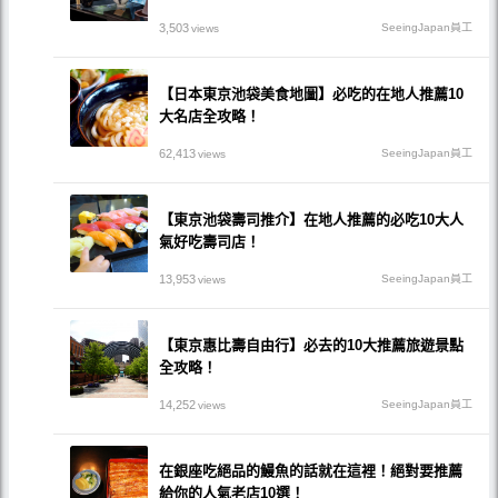
3,503
SeeingJapan員工
views
【日本東京池袋美食地圖】必吃的在地人推薦10
大名店全攻略！
62,413
SeeingJapan員工
views
【東京池袋壽司推介】在地人推薦的必吃10大人
氣好吃壽司店！
13,953
SeeingJapan員工
views
【東京惠比壽自由行】必去的10大推薦旅遊景點
全攻略！
14,252
SeeingJapan員工
views
在銀座吃絕品的鰻魚的話就在這裡！絕對要推薦
給你的人氣老店10選！