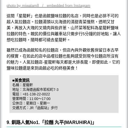
photo by miwatam8 / embedded from Instagram
這間「星龍軒」也是函館鹽味拉麵的名店，同時也是必排不可的
超人氣拉麵店。拉麵湯頭以北海道的清甜青菜慢熬，透明又甘
美，再放入大塊的叉燒肉與些許蔥、山芹菜等配料為星龍軒鹽味
拉麵的特色。親民的價位與離車站只需步行5分鐘的好地點，讓人
想吃拉麵時，隨時都可繞去星龍軒。
雖然已成為函館知名的拉麵店，但店內與外觀依舊保留日本古早
的樸實，在如此的店中品嚐拉麵也能夠感受到現今拉麵店所沒有
的魅力。人氣拉麵店-星龍軒每天都是大排長龍，即便如此，它的
鹽味拉麵還是來到函館必吃的終極美食！
■美食資訊
名稱：星龍軒
地址：北海道函館市若松町7-3
電話：+81-138-22-0022
營業時間：11:00〜17:00
公休日：星期日、星期一
交通方式：JR「函館站」步行
9. 釧路人氣No1.「拉麵 丸平(MARUHIRA)」