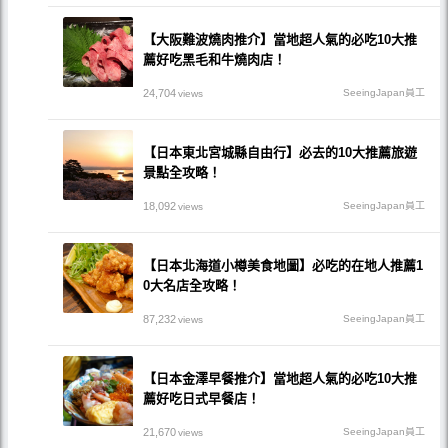
【大阪難波燒肉推介】當地超人氣的必吃10大推
薦好吃黑毛和牛燒肉店！
24,704
SeeingJapan員工
views
【日本東北宮城縣自由行】必去的10大推薦旅遊
景點全攻略！
18,092
SeeingJapan員工
views
【日本北海道小樽美食地圖】必吃的在地人推薦1
0大名店全攻略！
87,232
SeeingJapan員工
views
【日本金澤早餐推介】當地超人氣的必吃10大推
薦好吃日式早餐店！
21,670
SeeingJapan員工
views