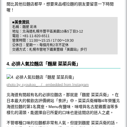
間比其他拉麵店都早，想要來品嚐拉麵的朋友要留意一下時間
喔！
■美食資訊
名稱：麵屋 彩未
地址：北海道札幌市豐平區美園10条5丁目3-12
電話：+81-11-820-6511
營業時間：11:00〜15:15 / 17:00〜19:30
公休日：星期一、每個月有2次不定休
交通方式：札幌市營地下鐵東豐線「美園站」步行
4. 必排人氣拉麵店「麵屋 菜菜兵衛」
photo by syoukoo_ / embedded from Instagram
北海道有間超有名的必排拉麵店，那就是「麵屋 菜菜兵衛」。在
日本最大的餐飲店評價網站「食評」中，菜菜兵衛蟬聯4年榮獲北
海道拉麵的第1名寶座。Menu有鹽味、味噌與名古屋雞醬油等多
樣化的湯頭，能選擇自已所愛的口味也是這間店的迷人之處。
不管哪種口味的拉麵都非常有人氣，但提到麵屋 菜菜兵衛的話，