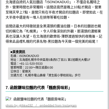
北海道自誇的人氣拉麵店「ISONOKADUO」，不僅店名獨特之
外，營業時間也非常獨特。這間店竟然是晚上10點才開店，營業
至隔天早上7點，是間只有在半夜才開店的拉麵店。即使如此，在
大半夜中還是有一堆人在排隊等著吃拉麵。
這間店最大的特徵就是全黑湯頭的醬油拉麵。日本的拉麵迷也親
切的稱它為「札幌黑」，令人印象深刻的外觀，那湯頭的濃郁果
真也沒讓人失望。在北海道的歡樂街-薄野渡過愉快的夜晚後，記
得來此品嚐札幌的代表名物-黑拉麵為今天做一個完美的結尾！
■美食資訊
名稱：ISONOKADUO
地址：北海道札幌市中央區南5条西5丁目21 第2旭觀光大樓1F
電話：+81-11-520-5533
營業時間：22:00〜隔日凌晨6:00
公休日：星期天
交通方式：札幌市電山鼻線「資生館小學校前站」步行
7. 函館鹽味拉麵的代表「麵廚房味彩」
photo by ghhkw192 / embedded from Instagram