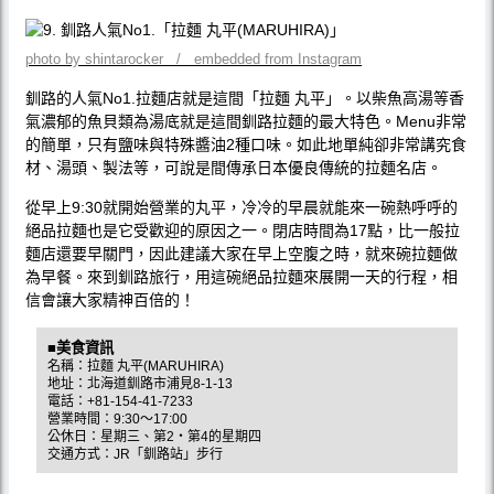
photo by shintarocker / embedded from Instagram
釧路的人氣No1.拉麵店就是這間「拉麵 丸平」。以柴魚高湯等香
氣濃郁的魚貝類為湯底就是這間釧路拉麵的最大特色。Menu非常
的簡單，只有鹽味與特殊醬油2種口味。如此地單純卻非常講究食
材、湯頭、製法等，可說是間傳承日本優良傳統的拉麵名店。
從早上9:30就開始營業的丸平，冷冷的早晨就能來一碗熱呼呼的
絕品拉麵也是它受歡迎的原因之一。閉店時間為17點，比一般拉
麵店還要早關門，因此建議大家在早上空腹之時，就來碗拉麵做
為早餐。來到釧路旅行，用這碗絕品拉麵來展開一天的行程，相
信會讓大家精神百倍的！
■美食資訊
名稱：拉麵 丸平(MARUHIRA)
地址：北海道釧路市浦見8-1-13
電話：+81-154-41-7233
營業時間：9:30〜17:00
公休日：星期三、第2‧第4的星期四
交通方式：JR「釧路站」步行