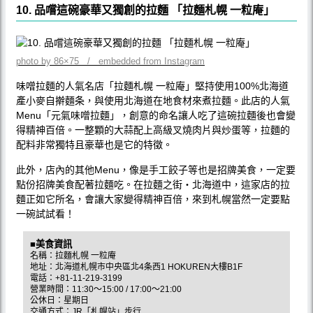
10. 品嚐這碗豪華又獨創的拉麵 「拉麵札幌 一粒庵」
photo by 86×75 / embedded from Instagram
味噌拉麵的人氣名店「拉麵札幌 一粒庵」堅持使用100%北海道
產小麥自擀麵条，與使用北海道在地食材來煮拉麵。此店的人氣
Menu「元氣味噌拉麵」，創意的命名讓人吃了這碗拉麵後也會變
得精神百倍。一整顆的大蒜配上高級叉燒肉片與炒蛋等，拉麵的
配料非常獨特且豪華也是它的特徵。
此外，店內的其他Menu，像是手工餃子等也是招牌美食，一定要
點份招牌美食配著拉麵吃。在拉麵之街‧北海道中，這家店的拉
麵正如它所名，會讓大家變得精神百倍，來到札幌當然一定要點
一碗試試看！
■美食資訊
名稱：拉麵札幌 一粒庵
地址：北海道札幌市中央區北4条西1 HOKUREN大樓B1F
電話：+81-11-219-3199
營業時間：11:30〜15:00 / 17:00〜21:00
公休日：星期日
交通方式：JR「札幌站」步行