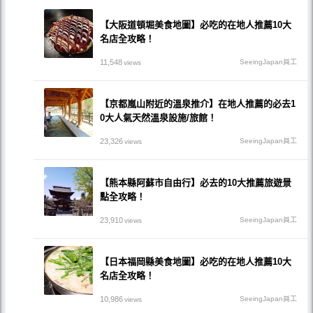
【大阪道頓堀美食地圖】必吃的在地人推薦10大
名店全攻略！
11,548
SeeingJapan員工
views
【京都嵐山附近的溫泉推介】在地人推薦的必去1
0大人氣天然溫泉設施/旅館！
23,326
SeeingJapan員工
views
【熊本縣阿蘇市自由行】必去的10大推薦旅遊景
點全攻略！
23,910
SeeingJapan員工
views
【日本福岡縣美食地圖】必吃的在地人推薦10大
名店全攻略！
10,986
SeeingJapan員工
views