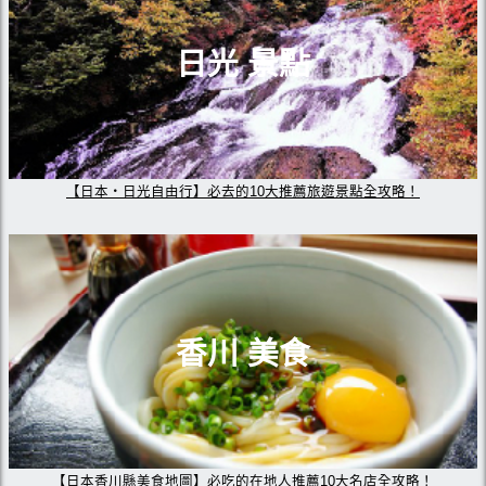
日光 景點
【日本・日光自由行】必去的10大推薦旅遊景點全攻略！
香川 美食
【日本香川縣美食地圖】必吃的在地人推薦10大名店全攻略！