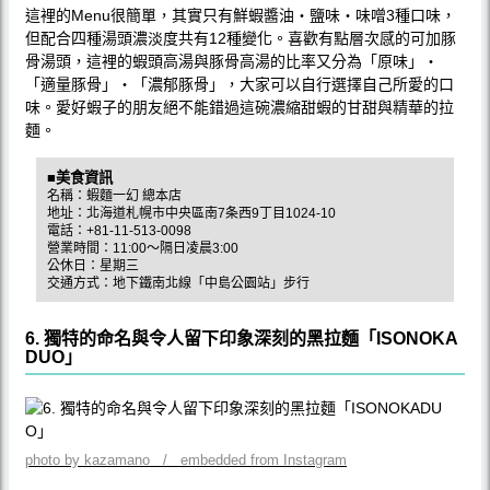
這裡的Menu很簡單，其實只有鮮蝦醬油‧鹽味‧味噌3種口味，
但配合四種湯頭濃淡度共有12種變化。喜歡有點層次感的可加豚
骨湯頭，這裡的蝦頭高湯與豚骨高湯的比率又分為「原味」‧
「適量豚骨」‧「濃郁豚骨」，大家可以自行選擇自己所愛的口
味。愛好蝦子的朋友絕不能錯過這碗濃縮甜蝦的甘甜與精華的拉
麵。
■美食資訊
名稱：蝦麵一幻 總本店
地址：北海道札幌市中央區南7条西9丁目1024-10
電話：+81-11-513-0098
營業時間：11:00〜隔日凌晨3:00
公休日：星期三
交通方式：地下鐵南北線「中島公園站」步行
6. 獨特的命名與令人留下印象深刻的黑拉麵「ISONOKA
DUO」
photo by kazamano / embedded from Instagram