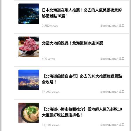
日本北海道在地人推薦！必去的人氣美麗夜景的
秘密景點10選！
2,852
SeeingJapan員工
views
北國大地的逸品！北海道刨冰店10選
400
SeeingJapan員工
views
【北海道函館自由行】必去的10大推薦旅遊景點
全攻略！
16,252
SeeingJapan員工
views
【北海道小樽市拉麵推介】當地超人氣的必吃10
大推薦好吃拉麵店排名！
14,101
SeeingJapan員工
views