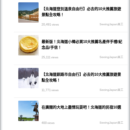
【北海道登別溫泉自由行】必去的10大推薦旅遊
景點全攻略！
20,491
SeeingJapan員工
views
最新版！北海道小樽必買10大推薦名產伴手禮/紀
念品/手信！
25,111
SeeingJapan員工
views
【北海道釧路市自由行】必去的10大推薦旅遊景
點全攻略！
11,771
SeeingJapan員工
views
在廣闊的大地上盡情玩耍吧！北海道的民宿10選
400
SeeingJapan員工
views