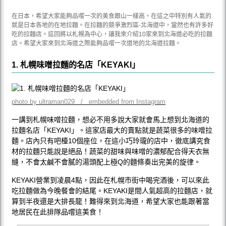
在日本，希望大家能夠品嚐一次的美食跟山一樣高，在這之中特別有人氣的
就是日本各地的在地拉麵。在拉麵的競爭激烈區-北海道中，當然也有許多好
吃的拉麵店。這回將以札幌為中心，讓我來介紹10家來到北海道必吃的拉麵
店。希望大家來到北海道之際能夠品嚐一次道地的北海道拉麵。
1. 札幌味噌拉麵的名店「KEYAKI」
photo by ultraman029 / embedded from Instagram
一講到札幌味噌拉麵，想必不用多說大家就會馬上想到北海道的
拉麵名店「KEYAKI」。這家店最大的賣點就是蔬菜很多的味噌拉
麵。店內只有吧檯10個座位，在這小巧玲瓏的店中，徹底講究食
材的拉麵只能說是絕品！蔬菜的甜味與味噌的濃郁配合得天衣無
縫，不會太鹹不會膩的湯頭配上極Q的麵條奏出完美的旋律。
KEYAKI營業到凌晨4點，因此在札幌市街中喝完酒後，可以來此
吃拉麵做為今晚餐會的結尾。KEYAKI是間人氣超高的拉麵店，就
算到半夜還是大排長龍！難得來到北海道，希望大家也能跟著當
地居民在此排隊品嚐這美食！