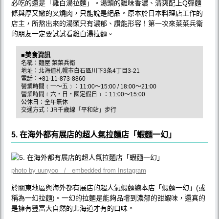
必吃的還是「雞白湯拉麵」。湯頭的雞味香濃、清爽配上Q彈麵
條與厚又嫩的叉燒肉，只能說是絕品。原本於日本料理店工作的
店主，所熬出來的湯頭只有濃郁、讚能形容！第一次來菜菜兵衛
的朋友一定要試試看雞白湯拉麵。
■美食資訊
名稱：麵屋 菜菜兵衛
地址：北海道札幌市白石區川下3条4丁目3-21
電話：+81-11-873-8860
營業時間﹝一〜五﹞：11:00〜15:00 / 18:00〜21:00
營業時間﹝六‧日‧國定假日﹞：11:00〜15:00
公休日：全年無休
交通方式：JR千歲線「平和站」步行
5. 在海外都有展店的超人氣拉麵店「蝦麵一幻」
photo by uunyoo / embedded from Instagram
於關東地區與海外都有展店的超人氣蝦麵總本店「蝦麵一幻」(或
稱為一幻拉麵)。一幻的拉麵是能夠品嚐到濃郁的甜蝦味，還真的
是擁有豐富大自然的北海道才有的口味。