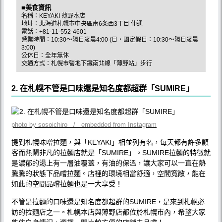
■美食資訊
名稱：KEYAKI 薄野本店
地址：北海道札幌市中央區南6条西3丁目 仲通
電話：+81-11-552-4601
營業時間：10:30〜隔日凌晨4:00 (日‧國定假日：10:30〜隔日凌晨
3:00)
公休日：全年無休
交通方式：札幌市營地下鐵南北線「薄野站」步行
2. 在札幌不管是口味還是知名度都超群「SUMIRE」
photo by sosoichiro / embedded from Instagram
提到札幌味噌拉麵，與「KEYAKI」相並列有名，每天都有許多顧
客而熱鬧非凡的拉麵店就是「SUMIRE」。SUMIRE拉麵的特徵就
是濃郁的湯上有一層油覆蓋，有油的保溫，讓大家可以一直在熱
騰騰的狀態下品嚐拉麵。店裡的環境相當舒適，空間寬敞，能在
如此的空間品嚐拉麵也是一大享受！
不管是拉麵的口味還是知名度都超群的SUMIRE，是來到札幌必
訪的拉麵店之一。札幌本店與薄野店都位於札幌市內，希望大家