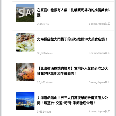
在家庭中也很有人氣！札幌賽馬場内的推薦美食6
選
200
SeeingJapan員工
views
北海道函館大門橫丁的必吃推薦10大美食店舖！
30,066
SeeingJapan員工
views
【北海道函館燒肉推介】當地超人氣的必吃10大
推薦好吃黑毛和牛燒肉店！
15,461
SeeingJapan員工
views
北海道函館山世界三大百萬夜景的推薦資訊大公
開！展望台･交通･時間･季節徹底介紹！
3,631
SeeingJapan員工
views