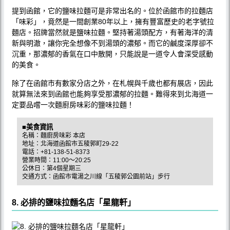
提到函館，它的鹽味拉麵可是非常出名的。位於函館市的拉麵店
「味彩」，竟然是一間創業80年以上，擁有豐富歷史的老字號拉
麵店。招牌當然就是鹽味拉麵。堅持著湯頭配方，有著海洋的清
新與明澈，讓你完全想像不到湯頭的濃郁。而它的鹹度深厚卻不
沉重，那濃郁的香氣在口中散開，只能說是一道令人會深受感動
的美食。
除了在函館市有數家分店之外，在札幌與千歲也都有展店，因此
就算無法來到函館也能夠享受那濃郁的拉麵。難得來到北海道一
定要品嚐一次麵廚房味彩的鹽味拉麵！
■美食資訊
名稱：麵廚房味彩 本店
地址：北海道函館市五稜郭町29-22
電話：+81-138-51-8373
營業時間：11:00〜20:25
公休日：第4個星期三
交通方式：函館市電湯之川線「五稜郭公園前站」步行
8. 必排的鹽味拉麵名店「星龍軒」