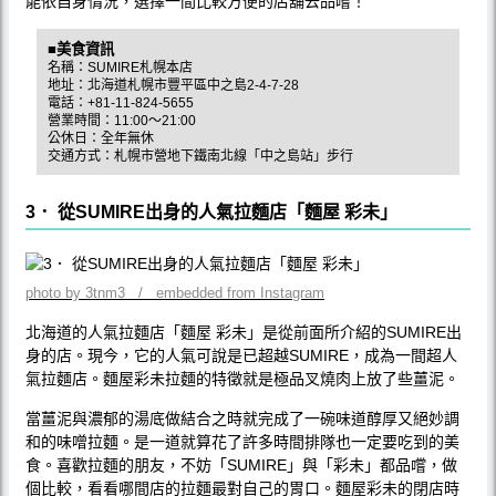
能依自身情況，選擇一間比較方便的店舖去品嚐！
■美食資訊
名稱：SUMIRE札幌本店
地址：北海道札幌市豐平區中之島2-4-7-28
電話：+81-11-824-5655
營業時間：11:00〜21:00
公休日：全年無休
交通方式：札幌市營地下鐵南北線「中之島站」步行
3． 從SUMIRE出身的人氣拉麵店「麵屋 彩未」
photo by 3tnm3 / embedded from Instagram
北海道的人氣拉麵店「麵屋 彩未」是從前面所介紹的SUMIRE出
身的店。現今，它的人氣可說是已超越SUMIRE，成為一間超人
氣拉麵店。麵屋彩未拉麵的特徵就是極品叉燒肉上放了些薑泥。
當薑泥與濃郁的湯底做結合之時就完成了一碗味道醇厚又絕妙調
和的味噌拉麵。是一道就算花了許多時間排隊也一定要吃到的美
食。喜歡拉麵的朋友，不妨「SUMIRE」與「彩未」都品嚐，做
個比較，看看哪間店的拉麵最對自己的胃口。麵屋彩未的閉店時