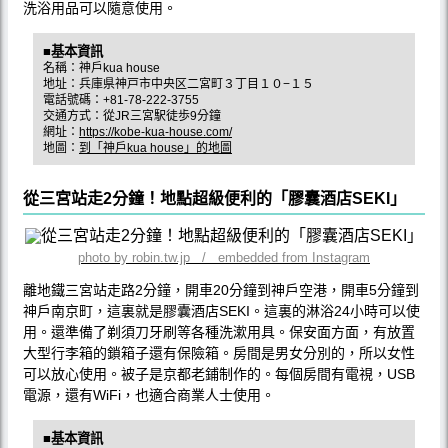
洗浴用品可以隨意使用。
■基本資訊
名稱：神戶kua house
地址：兵庫県神戸市中央区二宮町３丁目１０−１５
電話號碼：+81-78-222-3755
交通方式：從JR三宮駅徒歩9分鐘
網址：
https://kobe-kua-house.com/
地圖：
到「神戶kua house」的地圖
從三宮站走2分鐘！地點超級便利的「膠囊酒店SEKI」
photo by robin.tw.jp / embedded from Instagram
離地鐵三宮站走路2分鐘，開車20分鐘到神戶空港，開車5分鐘到
神戶南京町，這裏就是膠囊酒店SEKI。這裏的淋浴24小時可以使
用。還準備了剃須刀牙刷等各種洗漱用具。保安面方面，有放置
大型行李箱的鎖箱子還有保險箱。房間是男女分別的，所以女性
可以放心使用。被子是京都老鋪制作的。每個房間有電視，USB
電源，還有WiFi，也適合商業人士使用。
■基本資訊