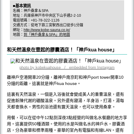
■基本資訊
名稱：神戶桑拿＆SPA
地址：兵庫県神戸市中央区下山手通2-2-10
電話號碼：+81-78-322-1126
交通方式：從地下鉄三宮駅西出口徒歩1分鐘
網址：
http://www.kobe-sauna.co.jp/
地圖：
到「神戶桑拿＆SPA」的地圖
和天然溫泉在壹起的膠囊酒店！「神戶kua house」
photo by kobekuahouse / embedded from Instagram
離神戶空港開車20分鐘，離神戶南京町和神戶port tower開車10
分鐘的距離，這裏就是神戶kua house。
這裏有天然溫泉，一個是入浴後就會變成美人的重曹溫泉，還有
促進新陳代謝的硼酸溫泉。另外還有寢湯，半身浴，打湯，湯每
天都會換水。男性的浴池還有露天溫泉，也可以使用桑拿。
用餐，可以在從中午12點到深夜3點經營的叫做名水餐廳的地方享
用。這裏提供50種酒類。使用的水是叫做名水的神戶水。膠囊酒
店，分為豪華和標準兩種。豪華的室內有電腦和有線LAN。還有