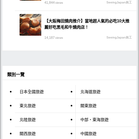
41,844
SeeingJapan員工
views
【大阪梅田燒肉推介】當地超人氣的必吃10大推
薦好吃黑毛和牛燒肉店！
14,187
SeeingJapan員工
views
類別一覽
日本全國旅遊
北海道旅遊
東北旅遊
關東旅遊
北陸旅遊
中部・東海旅遊
關西旅遊
中國旅遊