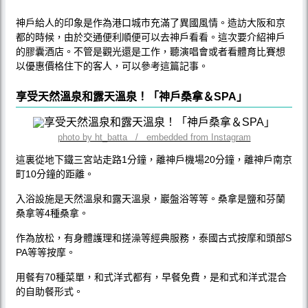
神戶給人的印象是作為港口城市充滿了異國風情。造訪大阪和京
都的時候，由於交通便利順便可以去神戶看看。這次要介紹神戶
的膠囊酒店。不管是觀光還是工作，聽演唱會或者看體育比賽想
以優惠價格住下的客人，可以參考這篇記事。
享受天然溫泉和露天溫泉！「神戶桑拿＆SPA」
photo by ht_batta / embedded from Instagram
這裏從地下鐵三宮站走路1分鐘，離神戶機場20分鐘，離神戶南京
町10分鐘的距離。
入浴設施是天然溫泉和露天溫泉，巖盤浴等等。桑拿是鹽和芬蘭
桑拿等4種桑拿。
作為放松，有身體護理和搓澡等經典服務，泰國古式按摩和頭部S
PA等等按摩。
用餐有70種菜單，和式洋式都有，早餐免費，是和式和洋式混合
的自助餐形式。