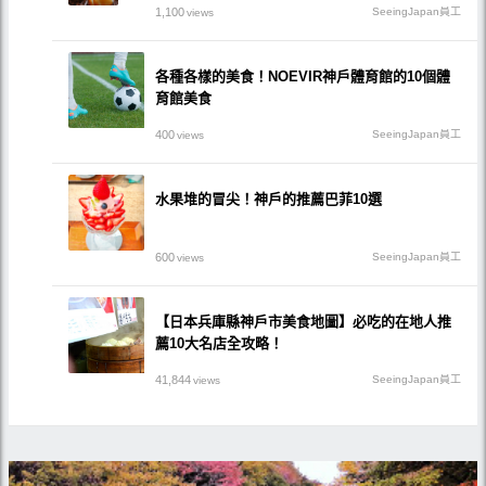
1,100
SeeingJapan員工
views
各種各樣的美食！NOEVIR神戶體育館的10個體
育館美食
400
SeeingJapan員工
views
水果堆的冒尖！神戶的推薦巴菲10選
600
SeeingJapan員工
views
【日本兵庫縣神戶市美食地圖】必吃的在地人推
薦10大名店全攻略！
41,844
SeeingJapan員工
views