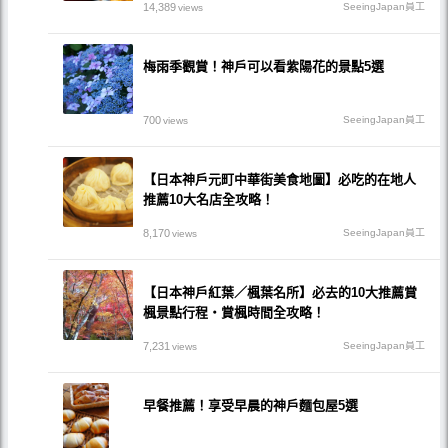
14,389
SeeingJapan員工
views
梅雨季觀賞！神戶可以看紫陽花的景點5選
700
SeeingJapan員工
views
【日本神戶元町中華街美食地圖】必吃的在地人
推薦10大名店全攻略！
8,170
SeeingJapan員工
views
【日本神戶紅葉／楓葉名所】必去的10大推薦賞
楓景點行程・賞楓時間全攻略！
7,231
SeeingJapan員工
views
早餐推薦！享受早晨的神戶麵包屋5選