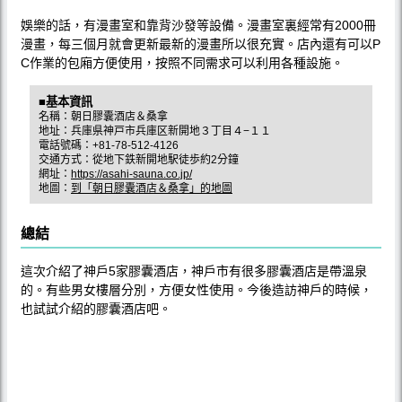
娛樂的話，有漫畫室和靠背沙發等設備。漫畫室裏經常有2000冊
漫畫，每三個月就會更新最新的漫畫所以很充實。店內還有可以P
C作業的包廂方便使用，按照不同需求可以利用各種設施。
■基本資訊
名稱：朝日膠囊酒店＆桑拿
地址：兵庫県神戸市兵庫区新開地３丁目４−１１
電話號碼：+81-78-512-4126
交通方式：從地下鉄新開地駅徒歩約2分鐘
網址：
https://asahi-sauna.co.jp/
地圖：
到「朝日膠囊酒店＆桑拿」的地圖
總結
這次介紹了神戶5家膠囊酒店，神戶市有很多膠囊酒店是帶溫泉
的。有些男女樓層分別，方便女性使用。今後造訪神戶的時候，
也試試介紹的膠囊酒店吧。