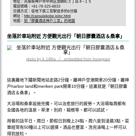
地址：兵庫県神戸市中央区加納町３丁目４−１５
電話號碼：+81-78-325-8833
交通方式：從地下鉄三宮駅徒歩約6分鐘
網址：
http://capsulekobe.jp/pc.html
地圖：
到「膠囊酒店神戶三宮」的地圖
坐落於車站附近 方便觀光出行「朝日膠囊酒店＆桑拿」
photo by k.148ra / embedded from Instagram
這裏離地下鐵新聞地站走路2分鐘，離神戶空港開車20分鐘，離神
戶harbor land和meriken park開車10分鐘，這裏就是「朝日膠囊
酒店＆桑拿」。
大浴場和桑拿設施完備，可以治愈旅行的疲勞。大浴場每周都有
全國各地的溫泉，草津，別府，箱根等，都可以試試。
用餐的話平日，周日，節假日到晚上24點，周六是到淩晨3點。菜
單經常有50種以上可以選擇。酒品也豐富，洗完澡喝上一杯可以
得到放松。