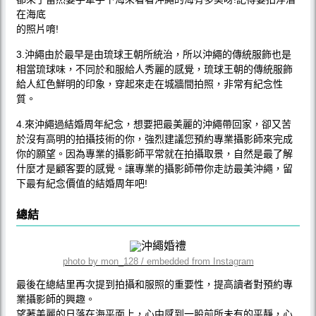
在海底
的照片唷!
3.沖繩由於最早是由琉球王朝所統治，所以沖繩的傳統服飾也是
相當琉球味，不同於和服給人秀麗的感覺，琉球王朝的傳統服飾
給人紅色鮮明的印象，穿起來走在城牆間拍照，非常有紀念性
質。
4.來沖繩過結婚周年紀念，想要把最美麗的沖繩帶回家，卻又苦
於沒有高明的拍攝技術的你，強烈建議您預約專業攝影師來完成
你的願望。因為專業的攝影師平常就在拍攝取景，自然是最了解
什麼才是顧客要的感覺。讓專業的攝影師帶你走訪最美沖繩，留
下最有紀念價值的結婚周年吧!
總結
photo by mon_128 / embedded from Instagram
最後在總結里再次提到拍攝和服照的重要性，提高讀者對預約專
業攝影師的興趣。
望著美麗的日落在海平面上，心中感到一股前所未有的平靜，心