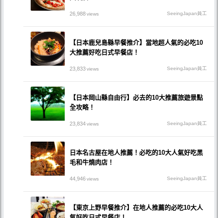
26,988
SeeingJapan員工
views
【日本鹿兒島縣早餐推介】當地超人氣的必吃10
大推薦好吃日式早餐店！
23,833
SeeingJapan員工
views
【日本岡山縣自由行】必去的10大推薦旅遊景點
全攻略！
23,834
SeeingJapan員工
views
日本名古屋在地人推薦！必吃的10大人氣好吃黑
毛和牛燒肉店！
44,946
SeeingJapan員工
views
【東京上野早餐推介】在地人推薦的必吃10大人
氣好吃日式早餐店！