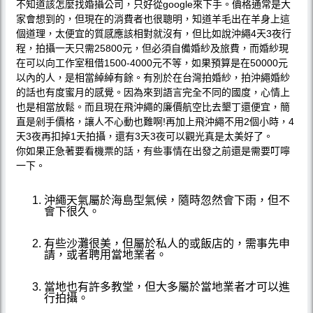
不知道該怎麼找婚攝公司，只好從google來下手。價格通常是大
家會想到的，但現在的消費者也很聰明，知道羊毛出在羊身上這
個道理，太便宜的質感應該相對就沒有，但比如說沖繩4天3夜行
程，拍攝一天只需25800元，但必須自備婚紗及旅費，而婚紗現
在可以向工作室租借1500-4000元不等，如果預算是在50000元
以內的人，是相當綽綽有餘。有別於在台灣拍婚紗，拍沖繩婚紗
的話也有度蜜月的感覺。因為來到語言完全不同的國度，心情上
也是相當放鬆。而且現在飛沖繩的廉價航空比去墾丁還便宜，簡
直是剁手價格，讓人不心動也難啊!再加上飛沖繩不用2個小時，4
天3夜再扣掉1天拍攝，還有3天3夜可以觀光真是太美好了。
你如果正急著要看機票的話，有些事情在出發之前還是需要叮嚀
一下。
沖繩天氣屬於海島型氣候，隨時忽然會下雨，但不
會下很久。
有些沙灘很美，但屬於私人的或飯店的，需事先申
請，或者聘用當地業者。
當地也有許多教堂，但大多屬於當地業者才可以進
行拍攝。