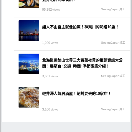
95,282
SeeingJapan員工
views
讓人不由自主就像拍照！神奈川的彩燈10選！
1,200
SeeingJapan員工
views
北海道函館山世界三大百萬夜景的推薦資訊大公
開！展望台･交通･時間･季節徹底介紹！
3,631
SeeingJapan員工
views
輕井澤人氣居酒屋！絕對要去的10家店！
3,100
SeeingJapan員工
views