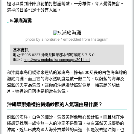
裡可以看到陣陣浪花拍打懸崖峭壁，十分雄偉，令人覺得振奮。
這裡的日落也是十分有人氣。
5.瀨底海灘
photo by sinonturtle / embedded from Instagram
基本資訊
地址:〒905-0227 沖縄県国頭郡本部町瀬底５７５０
網址：
http://www.motobu-ka.com/page/301.html
和沖繩本島用橋梁來連結的瀨底島，擁有800尺長的白色海岸線的
瀨底海灘。而且它的海水透明度是數一數二的。以蔚藍的海洋及
湛藍的天空為背景，讓你的沖繩婚紗照就像是一幅美麗的明信
片。這裡的日落也是相當有名氣。
沖繩舉辦婚禮拍攝婚紗照的人氣理由是什麼？
蔚藍的海洋，白色的細沙，背景美得像精心設計般。而且想在沖
繩想要找到一處空無一人的沙灘不是難事。擁有渾然天成優勢的
沖繩，近年已成為國人海外拍婚紗的首選。但是沒去過沖繩，也