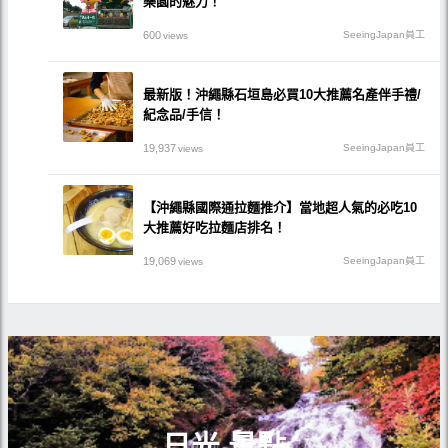
樂園的魅力！
600
SeeingJapan員工
views
最新版！沖繩縣石垣島必買10大推薦名產伴手禮/
紀念品/手信！
19,937
SeeingJapan員工
views
【沖繩縣國際通拉麵推介】當地超人氣的必吃10
大推薦好吃拉麵店排名！
19,069
SeeingJapan員工
views
日光 景點