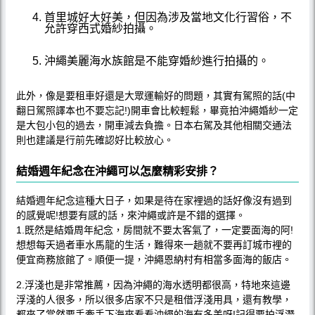
首里城好大好美，但因為涉及當地文化行習俗，不
允許穿西式婚紗拍攝。
沖繩美麗海水族館是不能穿婚紗進行拍攝的。
此外，像是要租車好還是大眾運輸好的問題，其實有駕照的話(中
翻日駕照譯本也不要忘記!)開車會比較輕鬆，畢竟拍沖繩婚紗一定
是大包小包的過去，開車減去負擔。日本右駕及其他相關交通法
則也建議是行前先確認好比較放心。
結婚週年紀念在沖繩可以怎麼精彩安排？
結婚週年紀念這種大日子，如果是待在家裡過的話好像沒有過到
的感覺呢!想要有感的話，來沖繩或許是不錯的選擇。
1.既然是結婚周年紀念，房間就不要太客氣了，一定要面海的阿!
想想每天過者車水馬龍的生活，難得來一趟就不要再訂城市裡的
便宜商務旅館了。順便一提，沖繩恩納村有相當多面海的飯店。
2.浮淺也是非常推薦，因為沖繩的海水透明都很高，特地來這邊
浮淺的人很多，所以很多店家不只是租借浮淺用具，還有教學，
都來了當然要手牽手下海來看看沖繩的海有多美呀!記得要拍浮潛