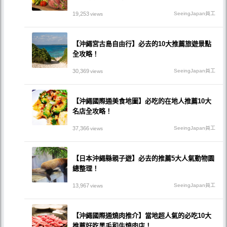
19,253
SeeingJapan員工
views
【沖繩宮古島自由行】必去的10大推薦旅遊景點
全攻略！
30,369
SeeingJapan員工
views
【沖繩國際通美食地圖】必吃的在地人推薦10大
名店全攻略！
37,366
SeeingJapan員工
views
【日本沖繩縣親子遊】必去的推薦5大人氣動物園
總整理！
13,967
SeeingJapan員工
views
【沖繩國際通燒肉推介】當地超人氣的必吃10大
推薦好吃黑毛和牛燒肉店！