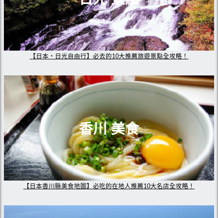
【日本・日光自由行】必去的10大推薦旅遊景點全攻略！
香川 美食
【日本香川縣美食地圖】必吃的在地人推薦10大名店全攻略！