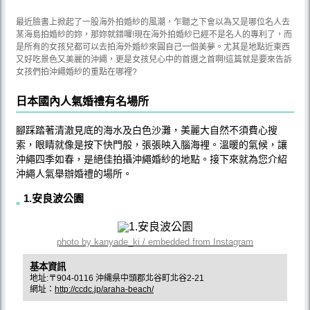
最近臉書上掀起了一股海外拍婚紗的風潮，乍聽之下會以為又是哪位名人去
某海島拍婚紗的妳，那妳就錯囉!現在海外拍婚紗已經不是名人的專利了，而
是所有的女孩兒都可以去拍海外婚紗來圓自己一個美夢。尤其是地點近東西
又好吃景色又美麗的沖繩，更是女孩兒心中的首選之首啊!這篇就是要來告訴
女孩們拍沖繩婚紗的重點在哪裡?
日本國內人氣婚禮有名場所
腳踩踏著清澈見底的海水及白色沙灘，美麗大自然不須費心搜
索，眼睛就像是按下快門般，張張映入腦海裡。溫暖的氣候，讓
沖繩四季如春，是絕佳拍攝沖繩婚紗的地點。接下來就為您介紹
沖繩人氣舉辦婚禮的場所。
1.安良波公園
photo by kanyade_ki / embedded from Instagram
基本資訊
地址:〒904-0116 沖縄県中頭郡北谷町北谷2-21
網址：
http://ccdc.jp/araha-beach/