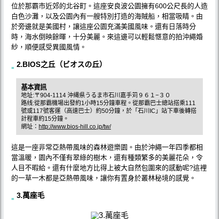
位於那霸市近郊的北谷町。這座安良波公園擁有600公尺長的人造
白色沙灘，以及公園內有一艘特別打造的海賊船，相當吸睛。由
於旁邊就是美國村，讓這座公園充滿美國風味。還有日落時分
時，海水倒映餘暉，十分美麗。來這邊可以輕鬆愜意的拍沖繩婚
紗，順便感受異國風情。
2.BIOS之丘（ビオスの丘）
基本資訊
地址:〒904-1114 沖縄県うるま市石川嘉手苅９６１−３０
路线:從那霸機場出發約1小時15分鐘車程。從那霸巴士總站搭乘111
號或117號客運（高速巴士）約50分鐘，於「石川IC」站下車後轉搭
計程車約15分鐘。
網址：
http://www.bios-hill.co.jp/tw/
這是一座非常亞熱帶風味的森林遊樂園。由於沖繩一年四季都相
當溫暖，園內不僅有翠綠的樹木，還有種類繁多的美麗花朵，令
人目不暇給。還有什麼地方比得上被大自然包圍來的感動呢?這裡
的一草一木都是亞熱帶風味，讓你有置身於叢林秘境的感覺。
3.萬座毛