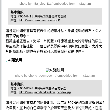
photo by nita_ploynita / embedded from Instagram
基本資訊
地址:〒904-0411 沖縄県国頭郡恩納村恩納
網址：
http://www.onnanavi.com/spot/
這裡是沖繩相當具有代表性的絕景地點。象鼻造型的岩石，令人
留下深刻印象。
從萬座毛望過去，海洋一片蔚藍，呼應著崖上大片青草綠的原生
草皮及海洋性植物，一個自然美麗的沖繩印象就此而生。大片大
片的藍跟綠，讓你在這裡就可以感受到這就是沖繩。
4.殘波岬
photo by cheng_boomboom / embedded from Instagram
基本資訊
地址:〒904-0328 沖縄県中頭郡読谷村宇座
網址：
http://www.yomitan-kankou.jp/index.jsp
這裡是沖繩相當有名的絕景地點。高度約30公尺的斷崖絕壁綿延2
公里長。崖上的白色燈塔佇立於湛藍天空及大海的交際處。在這