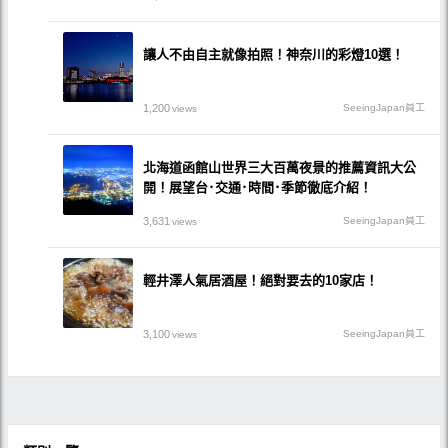
讓人不由自主就像拍照！神奈川的彩燈10選！
1,200
SeeingJapan員工
views
北海道函館山世界三大百萬夜景的推薦資訊大公
開！展望台･交通･時間･季節徹底介紹！
3,631
SeeingJapan員工
views
輕井澤人氣居酒屋！絕對要去的10家店！
3,100
SeeingJapan員工
views