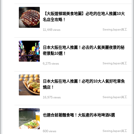
【大阪道頓堀美食地圖】必吃的在地人推薦10大
名店全攻略！
11,448
SeeingJapan員工
views
日本大阪在地人推薦！必去的人氣美麗夜景的秘
密景點10選！
6,275
SeeingJapan員工
views
日本大阪在地人推薦！必吃的10大人氣好吃章魚
燒店！
16,975
SeeingJapan員工
views
也適合就著麵食喝！大阪產的本地啤酒6選
600
SeeingJapan員工
views