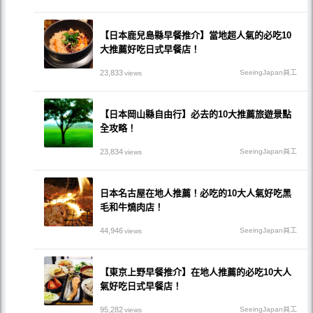
【日本鹿兒島縣早餐推介】當地超人氣的必吃10
大推薦好吃日式早餐店！
23,833
SeeingJapan員工
views
【日本岡山縣自由行】必去的10大推薦旅遊景點
全攻略！
23,834
SeeingJapan員工
views
日本名古屋在地人推薦！必吃的10大人氣好吃黑
毛和牛燒肉店！
44,946
SeeingJapan員工
views
【東京上野早餐推介】在地人推薦的必吃10大人
氣好吃日式早餐店！
95,282
SeeingJapan員工
views