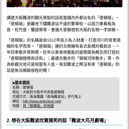
講道大阪難波的觀光景點的話就是國內外都出名的「道頓堀」。
「道頓堀」是離地下鐵難波站不遠的繁華街，以固力果看板為
首，松竹座、蟹道樂等，會讓大家聯想到大阪的名物一字排開。
「道頓堀」的名稱是由1612年投入私人財產，打造河川的安景道
頓的名字而來。「道頓堀」通的北側擁有各式各樣的餐飲店，一
年四季都非常熱鬧。近年以美食與藝能的遊樂園為概念而打造的
「道頓堀極樂商店街」；最適合散步的「頓堀河岸散步」等，作
為新觀光地可是相當有人氣。來到難波之際沒有來「道頓堀」的
話是無法開啟旅程的喔！
■基本資訊
名稱：道頓堀
地址：大阪府大阪市中央區道頓堀
交通方式：南海電鐵「南海難波站」步行馬上
網址：
http://www.dotonbori.net/
地圖：
到「道頓堀」的地圖
2. 想在大阪難波欣賞搞笑的話「難波大花月劇場」