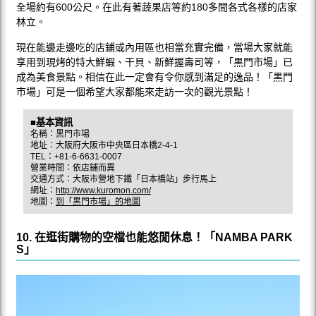
全場約有600公尺。在此有著蔬果店等約180多間各式各樣的店家
林立。
現在能邊走邊吃的店鋪或內用區也相當充實完備，當場大家就能
享用到現烤的特大鮮蝦、干貝、新鮮握壽司等，「黒門市場」已
成為美食景點。相信在此一定會有令你感到滿足的逸品！「黒門
市場」可是一個希望大家都能來走訪一次的觀光景點！
■基本資訊
名稱：黒門市場
地址：大阪府大阪市中央區日本橋2-4-1
TEL：+81-6-6631-0007
營業時間：依店鋪而異
交通方式：大阪市營地下鐵「日本橋站」步行馬上
網址：
http://www.kuromon.com/
地圖：
到「黒門市場」的地圖
10. 在逛街購物的空檔也能悠閒休息！「NAMBA PARK
S」