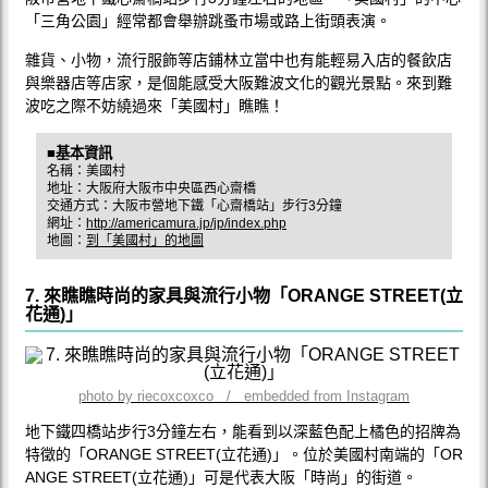
「三角公園」經常都會舉辦跳蚤市場或路上街頭表演。
雜貨、小物，流行服飾等店鋪林立當中也有能輕易入店的餐飲店
與樂器店等店家，是個能感受大阪難波文化的觀光景點。來到難
波吃之際不妨繞過來「美國村」瞧瞧！
■基本資訊
名稱：美國村
地址：大阪府大阪市中央區西心齋橋
交通方式：大阪市營地下鐵「心齋橋站」步行3分鐘
網址：
http://americamura.jp/jp/index.php
地圖：
到「美國村」的地圖
7. 來瞧瞧時尚的家具與流行小物「ORANGE STREET(立
花通)」
photo by riecoxcoxco / embedded from Instagram
地下鐵四橋站步行3分鐘左右，能看到以深藍色配上橘色的招牌為
特徵的「ORANGE STREET(立花通)」。位於美國村南端的「OR
ANGE STREET(立花通)」可是代表大阪「時尚」的街道。