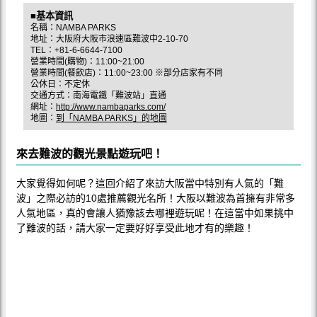
■基本資訊
名稱：NAMBA PARKS
地址：大阪府大阪市浪速區難波中2-10-70
TEL：+81-6-6644-7100
營業時間(購物)：11:00~21:00
營業時間(餐飲店)：11:00~23:00 ※部分店家有不同
公休日：不定休
交通方式：南海電鐵「難波站」直通
網址：
http://www.nambaparks.com/
地圖：
到「NAMBA PARKS」的地圖
來去難波的觀光景點遊玩吧！
大家覺得如何呢？這回介紹了來訪大阪當中特別有人氣的「難
波」之際必訪的10處推薦觀光名所！大阪以難波為首擁有非常多
人氣地區，真的會讓人猶豫該去哪裡遊玩呢！在這當中如果挑中
了難波的話，請大家一定要好好享受此地才有的樂趣！