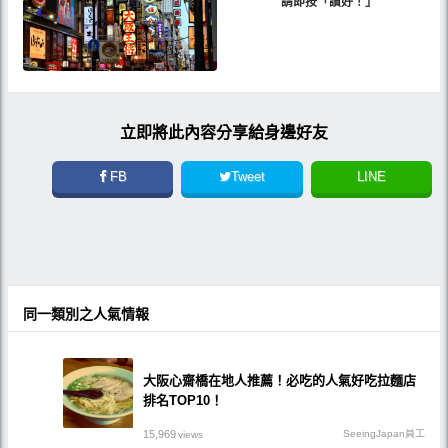
請即按「讚好！」
立即將此內容分享給身邊好友
FB
Tweet
LINE
同一類別之人氣情報
大阪心齋橋在地人推薦！必吃的人氣好吃拉麵店
排名TOP10！
15,969
SeeingJapan員工
views