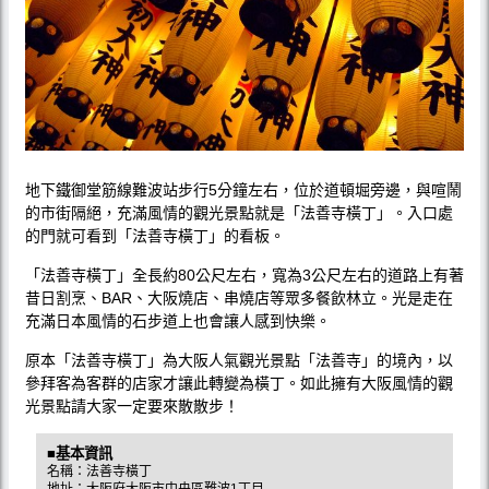
地下鐵御堂筋線難波站步行5分鐘左右，位於道頓堀旁邊，與喧鬧
的市街隔絕，充滿風情的觀光景點就是「法善寺橫丁」。入口處
的門就可看到「法善寺橫丁」的看板。
「法善寺橫丁」全長約80公尺左右，寬為3公尺左右的道路上有著
昔日割烹、BAR、大阪燒店、串燒店等眾多餐飲林立。光是走在
充滿日本風情的石步道上也會讓人感到快樂。
原本「法善寺橫丁」為大阪人氣觀光景點「法善寺」的境內，以
參拜客為客群的店家才讓此轉變為橫丁。如此擁有大阪風情的觀
光景點請大家一定要來散散步！
■基本資訊
名稱：法善寺橫丁
地址：大阪府大阪市中央區難波1丁目