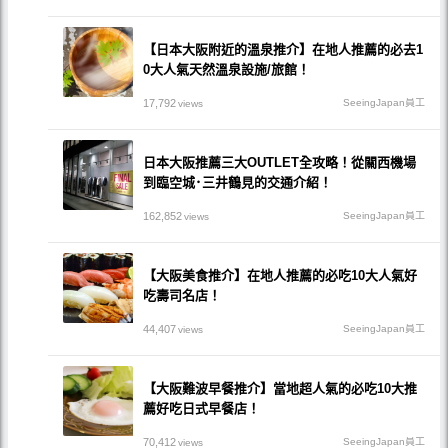
【日本大阪附近的溫泉推介】在地人推薦的必去1
0大人氣天然溫泉設施/旅館！
17,792
SeeingJapan員工
views
日本大阪推薦三大OUTLET全攻略！從關西機場
到臨空城･三井鶴見的交通介紹！
162,852
SeeingJapan員工
views
【大阪美食推介】在地人推薦的必吃10大人氣好
吃壽司名店！
44,407
SeeingJapan員工
views
【大阪難波早餐推介】當地超人氣的必吃10大推
薦好吃日式早餐店！
70,412
SeeingJapan員工
views