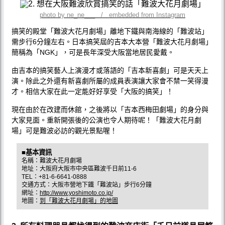
photo by ne_ne___ / embedded from Instagram
搞笑的殿堂「難波大花月劇場」離地下鐵與南海線的「難波站」
需步行6分鐘左右。日本搞笑屆的吉本大本營「難波大花月劇場」
簡稱為「NGK」，可是長年深受大阪當地居民愛戴。
由吉本的搞笑藝人上演漫才或落語的「吉本新喜劇」可是天天上
演。除此之外還有新喜劇所屬的成員表演讓大家會不禁一笑得漫
才。相信大家在此一定能好好享受「大阪的搞笑」！
現在由於在改建而休館，之後將以「吉本西梅田劇場」的身分與
大家見面。重新開張後的公演也令人期待呢！「難波大花月劇
場」可是難波必訪的觀光景點喔！
■基本資訊
名稱：難波大花月劇場
地址：大阪府大阪市中央區難波千日前11-6
TEL：+81-6-6641-0888
交通方式：大阪市營地下鐵「難波站」步行6分鐘
網址：
http://www.yoshimoto.co.jp/
地圖：
到「難波大花月劇場」的地圖