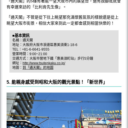
「通天閣」的5樓有著能一望大阪市內的展望台，還有摸腳底就會
有幸運來訪的「比利肯先生像」。
「通天閣」不管是從下往上眺望那充滿懷舊氣氛的樣貌還是從上
眺望大阪市街景，相信大家來到此一定都會感到相當快樂的！
■基本資訊
名稱：通天閣
地址：大阪府大阪市浪速區惠美須東1-18-6
TEL：+81-6-6641-9555
營業時間：9:00~21:00
交通方式：大阪市營地下鐵「惠美須町站」步行5分鐘
網址：
http://www.tsutenkaku.co.jp/
地圖：
到「通天閣」的地圖
5. 能親身感受到昭和大阪的觀光景點！「新世界」