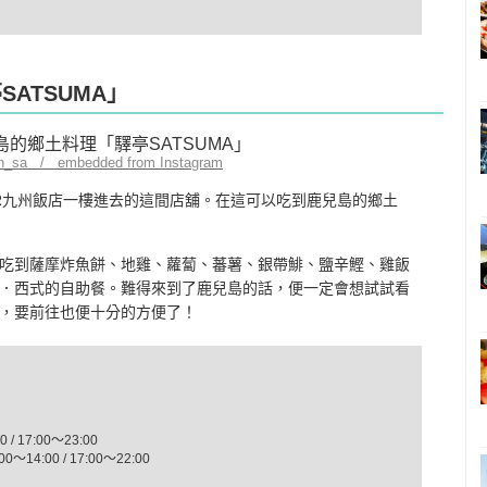
SATSUMA」
_n_sa / embedded from Instagram
R九州飯店一樓進去的這間店舖。在這可以吃到鹿兒島的鄉土
吃到薩摩炸魚餅、地雞、蘿蔔、蕃薯、銀帶鯡、鹽辛鰹、雞飯
．西式的自助餐。難得來到了鹿兒島的話，便一定會想試試看
，要前往也便十分的方便了！
/ 17:00～23:00
14:00 / 17:00～22:00