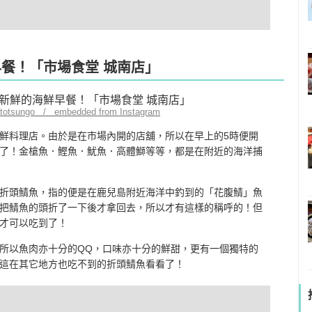
早餐！「市場食堂 城南店」
ototsungo / embedded from Instagram
鮮料理店。由於是在市場內開的店舖，所以在早上的5時便開
了！金槍魚．鰹魚．魷魚．高體鰤等等，都是在附近的海洋捕
折頭鯖魚，指的便是在鹿兒島附近海洋中釣到的「花腹鯖」魚
把鯖魚的頭折了一下後才拿回去，所以才有這樣的稱呼的！但
才可以吃到了！
所以魚肉亦十分的QQ，口味亦十分的鮮甜，更有一個獨特的
這在其它地方也吃不到的折頭鯖魚看看了！