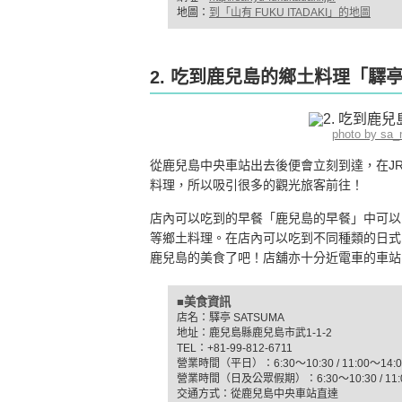
地圖：
到「山有 FUKU ITADAKI」的地圖
2. 吃到鹿兒島的鄉土料理「驛亭
photo by sa
從鹿兒島中央車站出去後便會立刻到達，在J
料理，所以吸引很多的觀光旅客前往！
店內可以吃到的早餐「鹿兒島的早餐」中可以
等鄉土料理。在店內可以吃到不同種類的日式
鹿兒島的美食了吧！店舖亦十分近電車的車站
■美食資訊
店名：驛亭 SATSUMA
地址：鹿兒島縣鹿兒島市武1-1-2
TEL：+81-99-812-6711
營業時間（平日）：6:30～10:30 / 11:00～14:00 
營業時間（日及公眾假期）：6:30～10:30 / 11:00～
交通方式：從鹿兒島中央車站直達