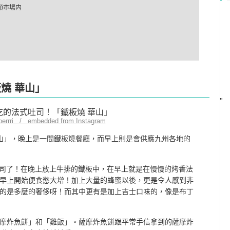
類市場内
板燒 華山」
"
oerrri / embedded from Instagram
鐡板燒 華山」，晚上是一間鐡板燒餐廳，而早上則是會供應九州各地的
吐司了！在晚上放上牛排的鐡板中，在早上就是在慢慢的烤香法
早上開始便食慾大增！加上大量的蜂蜜以後，更是令人感到非
的是多麼的奢侈呀！而其中更有是加上吉士口味的，像是布丁
摩炸魚餅」和「雞飯」。薩摩炸魚餅跟平常手信拿到的薩摩炸