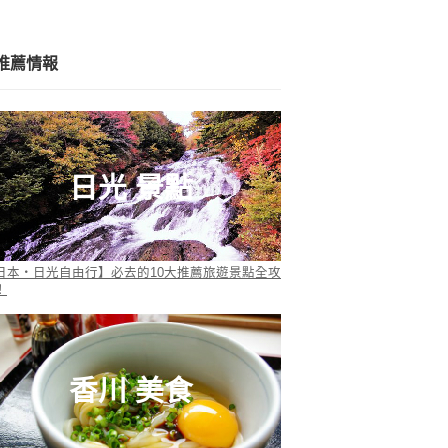
推薦情報
日光 景點
日本・日光自由行】必去的10大推薦旅遊景點全攻
！
香川 美食