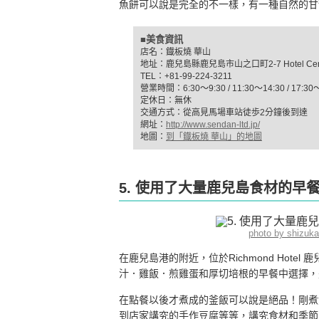
魚餅可以說是完全的不一樣，有一種自然的甘
■美食資訊
店名：鐡板燒 華山
地址：鹿兒島縣鹿兒島市山之口町2-7 Hotel Cent
TEL：+81-99-224-3211
營業時間：6:30～9:30 / 11:30～14:30 / 17:30
定休日：無休
交通方式：從高見馬場車站徒歩2分鐘後到達
網址：
http://www.sendan-ltd.jp/
地圖：
到「鐡板燒 華山」的地圖
5. 使用了大量鹿兒島食材的早餐
photo by shizuk
在鹿兒島港的附近，位於Richmond Hot
汁．雞飯．煎雞蛋和厚切培根的早餐中選擇，
在點餐以後才煮成的釜飯可以說是絕品！剛煮
到店家講究的手作豆腐等等，講究食材和季節