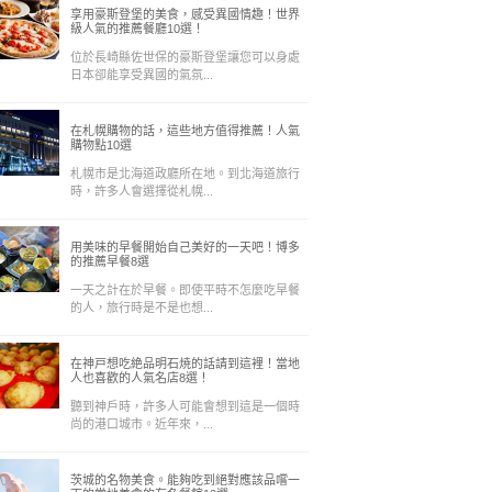
享用豪斯登堡的美食，感受異國情趣！世界
級人氣的推薦餐廳10選！
位於長崎縣佐世保的豪斯登堡讓您可以身處
日本卻能享受異國的氣氛...
在札幌購物的話，這些地方值得推薦！人氣
購物點10選
札幌市是北海道政廳所在地。到北海道旅行
時，許多人會選擇從札幌...
用美味的早餐開始自己美好的一天吧！博多
的推薦早餐8選
一天之計在於早餐。即使平時不怎麼吃早餐
的人，旅行時是不是也想...
在神戸想吃絶品明石焼的話請到這裡！當地
人也喜歡的人氣名店8選！
聽到神戶時，許多人可能會想到這是一個時
尚的港口城市。近年來，...
茨城的名物美食。能夠吃到絕對應該品嚐一