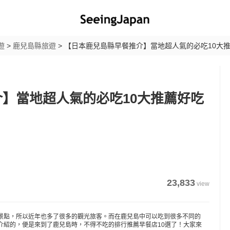
遊
>
鹿兒島縣旅遊
>
【日本鹿兒島縣早餐推介】當地超人氣的必吃10大
】當地超人氣的必吃10大推薦好吃
23,833
view
景點，所以近年也多了很多的觀光旅客。而在鹿兒島中可以吃到很多不同的
介紹的，便是來到了鹿兒島時，不得不吃的排行推薦早餐店10選了！大家來