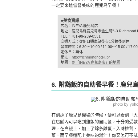
一定要來這嘗嘗美味的鹿兒島早餐！
■美食資訊
店名：INEYA 鹿兒島店
地址：鹿兒島縣鹿兒島市金生町5-3 Richmond 
TEL：+81-99-239-0531
交通方式：從朝日通車站徒歩1分鐘後到達
營業時間：6:30～10:00 / 11:00〜15:00 / 17:0
定休日：無休
網址：
http://richmondhotel.jp/
地圖：
到「INEYA 鹿兒島店」的地圖
6. 附鶏飯的自助餐早餐！鹿兒
photo by yoh
在到達了鹿兒島機場的時候，便可以看到「大
在店舖內可以吃到雞飯的自助餐，十分的受歡
理，在白飯上，加上了錦糸雞蛋、入味椎茸、
菜，而早餐還配上美味的湯汁！你又怎可不試