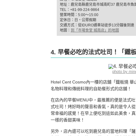
地址：鹿兒島縣鹿兒島市城南町37 鹿兒島市魚
TEL：+81-99-224-9864
營業時間：5:00～15:00
定休日：日・公眾假期
交通方式：從IDURO通車站徒歩13分鐘後到達
地圖：
到「市場食堂 城南店」的地圖
4. 早餐必吃的法式吐司！「鐡
photo by min
Hotel Cent Cosmo內一樓的店舖「
名物料理和傳統料理的自助餐形式的店舖！
在店內的早餐MENU中，最推薦的便是法式
式吐司！烤好時的聲音和香氣，真的是令人從
常幸福的感覺！在早上便吃到這如此美食，真
一樣的香甜美味！
另外，店內還可以吃到鹿兒島的當地料理「薩