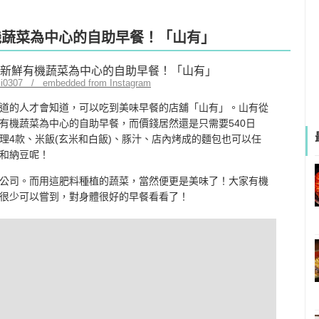
有機蔬菜為中心的自助早餐！「山有」
mi0307 / embedded from Instagram
道的人才會知道，可以吃到美味早餐的店舖「山有」。山有從
有機蔬菜為中心的自助早餐，而價錢居然還是只需要540日
理4款、米飯(玄米和白飯)、豚汁、店內烤成的麵包也可以任
和納豆呢！
公司。而用這肥料種植的蔬菜，當然便更是美味了！大家有機
很少可以嘗到，對身體很好的早餐看看了！