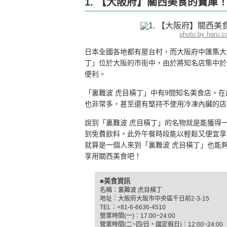
1. 【大阪府】關西美食的寶庫
photo by haru.
日本全國各地都有屋台村，而大阪府中匯集大
丁」位於大阪的市街中，由於將知名店集中於
便利。
「裏難波 虎目橫丁」中有9間知名美食店。
也非常多，甚至還有堅持不使用冷凍內臟的店
說到「裏難波 虎目橫丁」的名物就是能獲得
到免費飲料。此外午餐時段能以輕鬆又便宜享
就算是一個人來到「裏難波 虎目橫丁」也能
享用關西美食吧！
■美食資訊
名稱：裏難波 虎目橫丁
地址：大阪府大阪市中央區千日前2-3-15
TEL：+81-6-6636-4510
營業時間(一)：17:00~24:00
營業時間(二~四/日‧國定假日)：12:00~24:00