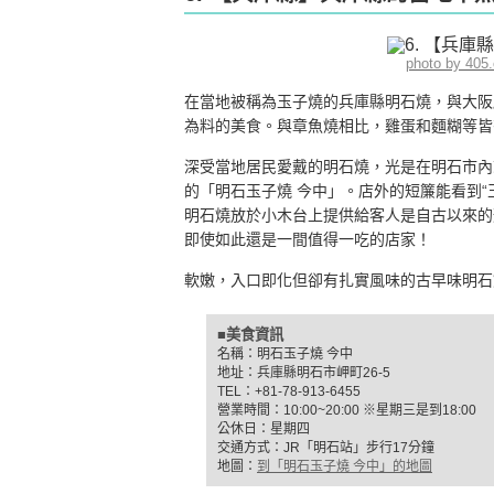
photo by 405
在當地被稱為玉子燒的兵庫縣明石燒，與大阪
為料的美食。與章魚燒相比，雞蛋和麵糊等皆
深受當地居民愛戴的明石燒，光是在明石市內
的「明石玉子燒 今中」。店外的短簾能看到“
明石燒放於小木台上提供給客人是自古以來的
即使如此還是一間值得一吃的店家！
軟嫩，入口即化但卻有扎實風味的古早味明石
■美食資訊
名稱：明石玉子燒 今中
地址：兵庫縣明石市岬町26-5
TEL：+81-78-913-6455
營業時間：10:00~20:00 ※星期三是到18:00
公休日：星期四
交通方式：JR「明石站」步行17分鐘
地圖：
到「明石玉子燒 今中」的地圖