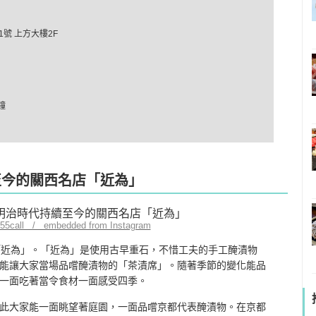
號 上方大樓2F
鐘
至今的關西名店「近為」
to55call / embedded from Instagram
「近為」。「近為」是使用古早重石，不惜工夫的手工醃漬物
能讓大家當場品嚐醃漬物的「茶漬席」。隨著季節的變化能品
一面吃著當令食材一面感受四季。
此大家能一面眺望著庭園，一面品嚐京都代表醃漬物。在京都