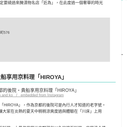
定要繞過來醃漬物名店「近為」，在此度過一個奢華的時光
576
"
船享用京料理「HIROYA」
ko.and.ko / embedded from Instagram
HIROYA」，作為京都的後院可是內行人才知道的老字號。
能讓大家在炎熱的夏天中稍稍涼爽度過與體驗在「川床」上用