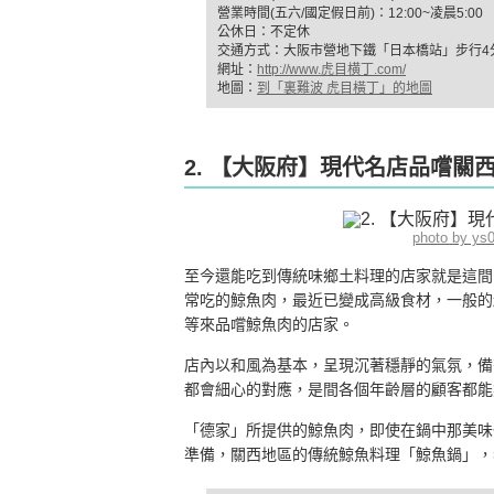
營業時間(五六/國定假日前)：12:00~凌晨5:00
公休日：不定休
交通方式：大阪市營地下鐵「日本橋站」步行4
網址：
http://www.虎目横丁.com/
地圖：
到「裏難波 虎目橫丁」的地圖
2. 【大阪府】現代名店品嚐關
photo by ys
至今還能吃到傳統味鄉土料理的店家就是這間
常吃的鯨魚肉，最近已變成高級食材，一般的
等來品嚐鯨魚肉的店家。
店內以和風為基本，呈現沉著穩靜的氣氛，備
都會細心的對應，是間各個年齡層的顧客都能
「德家」所提供的鯨魚肉，即使在鍋中那美味
準備，關西地區的傳統鯨魚料理「鯨魚鍋」，