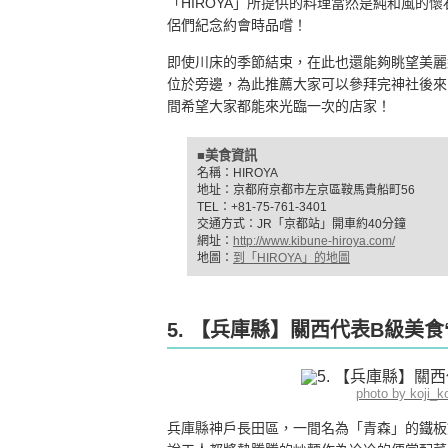
「HIROYA」所提供的料理當然是純和風的
侶們紀念約會時品嚐！
即使川床的季節結束，在此也還能夠眺望美麗
位於旁邊，為此推薦大家可以參拜完神社後來「H
間希望大家都能來光臨一次的店家！
■美食資訊
名稱：HIROYA
地址：京都府京都市左京區鞍馬貴船町56
TEL：+81-75-761-3401
交通方式：JR「京都站」開車約40分鐘
網址：
http://www.kibune-hiroya.com/
地圖：
到「HIROYA」的地圖
5. 【兵庫縣】關西代表B級美
photo by koji
兵庫縣神戶長田區，一間名為「青森」的鐵板