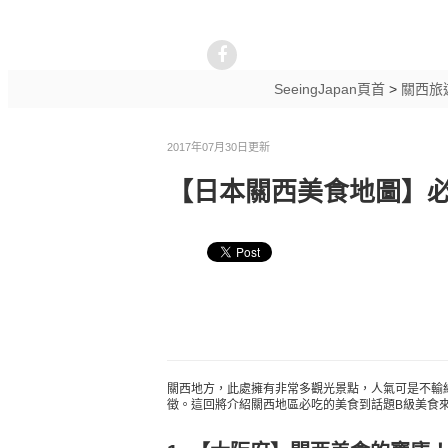
SeeingJapan頁首
>
關西旅
2017年07月30日更新
【日本關西美食地圖】必
關西地方，此處擁有非常多觀光景點，人氣可是不輸
徵。這回將介紹關西地區必吃的美食到話題B級美食