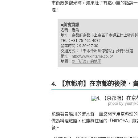
市街散步觀光時，如果肚子有點小餓的話請一
喔！
■美食資訊
名稱：近為
地址：京都府京都市上京區千本通五辻上牡丹鉾町
TEL：+81-75-461-4072
營業時間：9:30~17:30
交通方式：「千本今出川停留站」步行5分鐘
網址：
http://www.kintame.co.jp/
地圖：
到「近為」的地圖
4. 【京都府】在京都的後院‧貴
photo by yoshi
能聽著貴船川的流水聲一面悠閒享用京料理的「
做為料理旅館，也能夠住宿的「HIROYA」
餐。