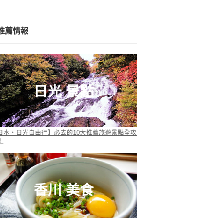
推薦情報
日光 景點
日本・日光自由行】必去的10大推薦旅遊景點全攻
！
香川 美食