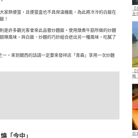
。
【
大家熱便當，且便當盒也不具保溫機能，為此將冷冷的白飯在
全
飯！
則是許多觀光客會來此品嘗炒麵飯。使用燉煮牛筋所做的炒麵
甜辣風味，與白飯、炒麵的巧妙組合迸出另一種風味，吃膩了
之一。來到關西的話請一定要來發祥店「青森」享用一次炒麵
【
略
日
魚燒「今中」