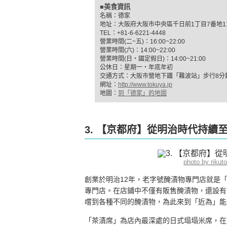
■美食資訊
名稱：德家
地址：大阪府大阪市中央區千日前1丁目7番地11
TEL：+81-6-6221-4448
營業時間(二~五)：16:00~22:00
營業時間(六)：14:00~22:00
營業時間(日‧國定假日)：14:00~21:00
公休日：星期一‧年底年初
交通方式：大阪市營地下鐵「難波站」步行8分
網址：
http://www.tokuya.jp
地圖：
到「德家」的地圖
3. 【京都府】從明治時代持續
photo by riku
創業於明治12年，老字號醃漬物專門店就是
專門店。在店鋪中不僅有販售醃漬物，還設有
嚐到各種不同的醃漬物，為此來到「近為」能
「茶漬席」為店內最深處的日式塌塌米席，在