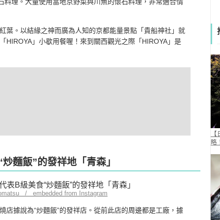
懷石料理。大量使用當地京野菜與川魚的懷石料理，非常適合情
紅葉。以結緣之神而廣為人知的京都能量景點「貴船神社」就
IROYA」小歇用餐喔！來到關西觀光之際「HIROYA」是
【
略
食“炒麵飯”的發祥地「青森」
_komatsu / embedded from Instagram
燒店據說為“炒麵飯”的發祥店。從前此店的周邊都是工廠，據