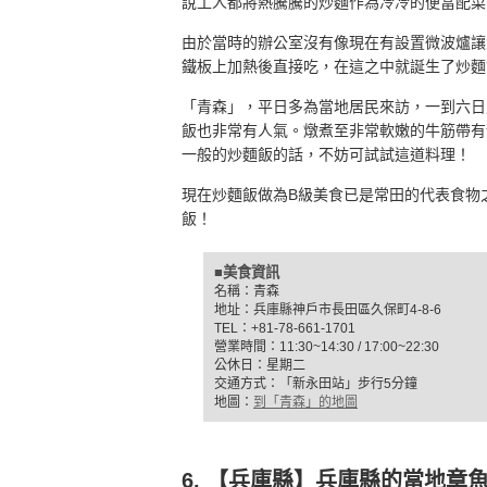
說工人都將熱騰騰的炒麵作為冷冷的便當配菜
由於當時的辦公室沒有像現在有設置微波爐讓
鐵板上加熱後直接吃，在這之中就誕生了炒麵
「青森」，平日多為當地居民來訪，一到六日
飯也非常有人氣。燉煮至非常軟嫩的牛筋帶有
一般的炒麵飯的話，不妨可試試這道料理！
現在炒麵飯做為B級美食已是常田的代表食物
飯！
■美食資訊
名稱：青森
地址：兵庫縣神戶市長田區久保町4-8-6
TEL：+81-78-661-1701
營業時間：11:30~14:30 / 17:00~22:30
公休日：星期二
交通方式：「新永田站」步行5分鐘
地圖：
到「青森」的地圖
6. 【兵庫縣】兵庫縣的當地章