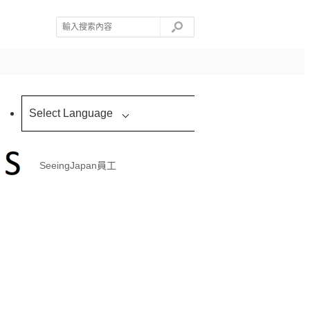
Select Language
SeeingJapan員工