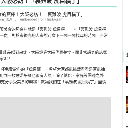
！大阪必訪！「裏難波 虎目橫丁」
com_310 / embedded from Instagram
阪美食的屋台村就是「裏難波 虎目橫丁」。「裏難波 虎目橫
一處，對於來觀光的人來說可省下一間一間找尋的時間，非常
在此能品嚐到串炸、大阪燒等大阪代表美食。而非常講究的店家
家呢！
一杯免費飲料的「虎目籤」，希望大家都能挑戰看看是否能抽
用到一枚硬幣午餐也很有人氣。除了情侶、家庭等團體之外，
夠充分享受美食的樂趣！就讓我們在「裏難波 虎目橫丁」盡情