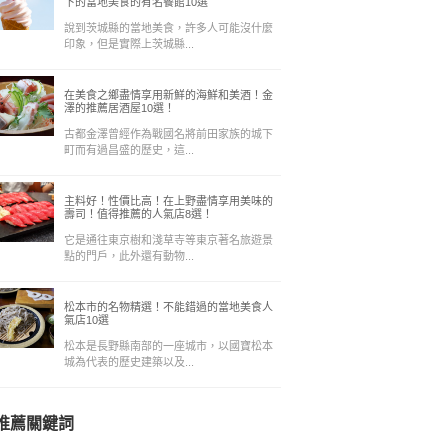
下的當地美食的有名餐館10選
說到茨城縣的當地美食，許多人可能沒什麼
印象，但是實際上茨城縣...
在美食之鄉盡情享用新鮮的海鮮和美酒！金
澤的推薦居酒屋10選！
古都金澤曾經作為戰國名將前田家族的城下
町而有過昌盛的歷史，這...
主料好！性價比高！在上野盡情享用美味的
壽司！值得推薦的人氣店8選！
它是通往東京樹和淺草寺等東京著名旅遊景
點的門戶，此外還有動物...
松本市的名物精選！不能錯過的當地美食人
氣店10選
松本是長野縣南部的一座城市，以國寶松本
城為代表的歷史建築以及...
推薦關鍵詞