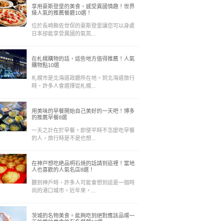
享用豪斯登堡的美食，感受異國情趣！世界
級人氣的推薦餐廳10選！
位於長崎縣佐世保的豪斯登堡讓您可以身處
日本卻能享受異國的氣氛...
在札幌購物的話，這些地方值得推薦！人氣
購物點10選
札幌市是北海道政廳所在地。到北海道旅行
時，許多人會選擇從札幌...
用美味的早餐開始自己美好的一天吧！博多
的推薦早餐8選
一天之計在於早餐。即使平時不怎麼吃早餐
的人，旅行時是不是也想...
在神戸想吃絶品明石焼的話請到這裡！當地
人也喜歡的人氣名店8選！
聽到神戶時，許多人可能會想到這是一個時
尚的港口城市。近年來，...
茨城的名物美食。能夠吃到絕對應該品嚐一