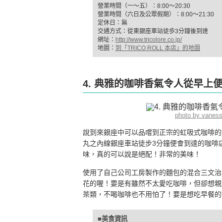
營業時間（一～五）：8:00〜20:30
營業時間（六日及公眾假期）：8:00〜21:30
定休日：無
交通方式：從東銀座車站徒歩3分鐘後到達
網址：
http://www.tricolore.co.jp/
地圖：
到「TRICO ROLL 本店」的地圖
4. 典雅的咖啡香氣令人從早上
photo by vanes
說到來銀座中可以品嚐到正宗的虹吸式咖啡的
丸之內線銀座車站徒步3分鐘便會到達的咖啡
味，真的可以說是絕配！非常的美味！
使用了自己公司工房製作的麵包的混合三文治
花的喔！要是有雖然不太愛吃咖啡，但卻想親
茶類，不喝咖啡也不用怕了！要是想吃早餐的
■美食資訊