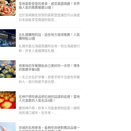
享用豪斯登堡的美食，感受異國情趣！世界
級人氣的推薦餐廳10選！
位於長崎縣佐世保的豪斯登堡讓您可以身處
日本卻能享受異國的氣氛...
在札幌購物的話，這些地方值得推薦！人氣
購物點10選
札幌市是北海道政廳所在地。到北海道旅行
時，許多人會選擇從札幌...
用美味的早餐開始自己美好的一天吧！博多
的推薦早餐8選
一天之計在於早餐。即使平時不怎麼吃早餐
的人，旅行時是不是也想...
在神戸想吃絶品明石焼的話請到這裡！當地
人也喜歡的人氣名店8選！
聽到神戶時，許多人可能會想到這是一個時
尚的港口城市。近年來，...
茨城的名物美食。能夠吃到絕對應該品嚐一