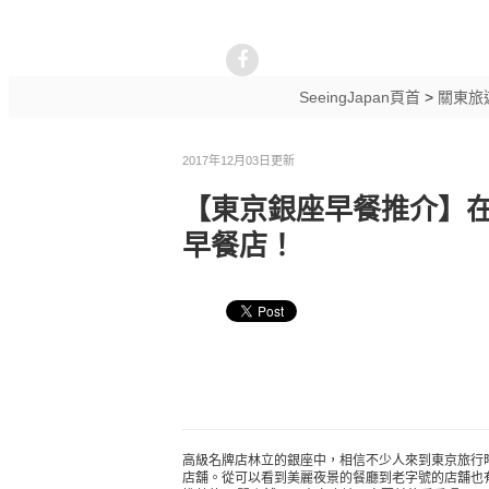
SeeingJapan頁首
>
關東旅
2017年12月03日更新
【東京銀座早餐推介】在
早餐店！
高級名牌店林立的銀座中，相信不少人來到東京旅行
店舖。從可以看到美麗夜景的餐廳到老字號的店舖也