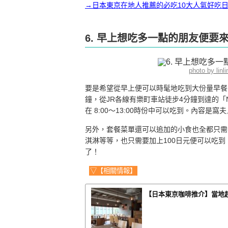
→日本東京在地人推薦的必吃10大人氣好吃
6. 早上想吃多一點的朋友便要來
photo by lin
要是希望從早上便可以時髦地吃到大份量早餐的
鐘，從JR各線有樂町車站徒步4分鐘到達的「NOA C
在 8:00〜13:00時份中可以吃到。內容是
另外，套餐菜單還可以追加的小食也全都只需
淇淋等等，也只需要加上100日元便可以吃
了！
▽【相關情報】
【日本東京咖啡推介】當地