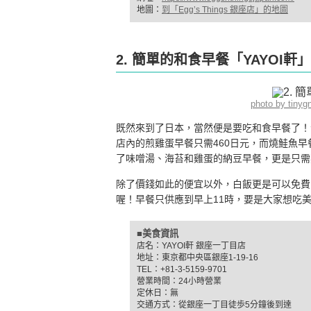
地圖：
到「Egg’s Things 銀座店」的地圖
2. 簡單的和食早餐「YAYOI軒」
photo by tiny
既然來到了日本，當然便是要吃和食早餐了！
店內的煎雞蛋早餐只需460日元，而燒鮭魚早
了味噌湯、海苔和雞蛋的納豆早餐，更是只需
除了價錢如此的便宜以外，白飯更是可以免費
喔！早餐只供應到早上11時，要是大家想吃
■美食資訊
店名：YAYOI軒 銀座一丁目店
地址：東京都中央區銀座1-19-16
TEL：+81-3-5159-9701
營業時間：24小時營業
定休日：無
交通方式：從銀座一丁目徒歩5分鐘後到達