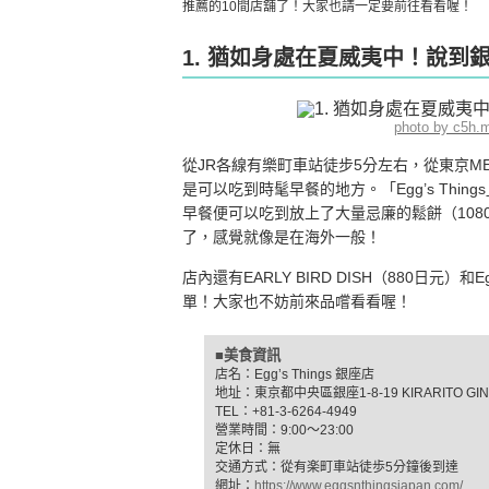
推薦的10間店舖了！大家也請一定要前往看看喔！
1. 猶如身處在夏威夷中！說到銀座
photo by c5h.
從JR各線有樂町車站徒步5分左右，從東京MET
是可以吃到時髦早餐的地方。「Egg’s Things
早餐便可以吃到放上了大量忌廉的鬆餅（1080
了，感覺就像是在海外一般！
店內還有EARLY BIRD DISH（880日元）
單！大家也不妨前來品嚐看看喔！
■美食資訊
店名：Egg’s Things 銀座店
地址：東京都中央區銀座1-8-19 KIRARITO GINZ
TEL：+81-3-6264-4949
營業時間：9:00～23:00
定休日：無
交通方式：從有楽町車站徒歩5分鐘後到達
網址：
https://www.eggsnthingsjapan.com/