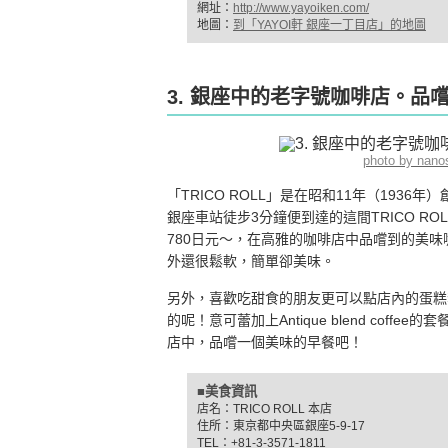
網址：
http://www.yayoiken.com/
地圖：
到「YAYOI軒 銀座一丁目店」的地圖
3. 銀座中的老字號咖啡店。品嚐
photo by nan
「TRICO ROLL」是在昭和11年（19
銀座車站徒步3分鐘便到達的這間TRICO 
780日元～，在高雅的咖啡店中品嚐到的美
外還很鬆軟，簡單卻美味。
另外，喜歡吃甜食的朋友更可以點店內的蛋糕
的呢！意可蕾加上Antique blend cof
店中，品嚐一個美味的早餐吧！
■美食資訊
店名：TRICO ROLL 本店
住所：東京都中央區銀座5-9-17
TEL：+81-3-3571-1811