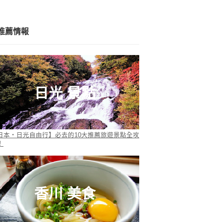
推薦情報
日光 景點
日本・日光自由行】必去的10大推薦旅遊景點全攻
！
香川 美食