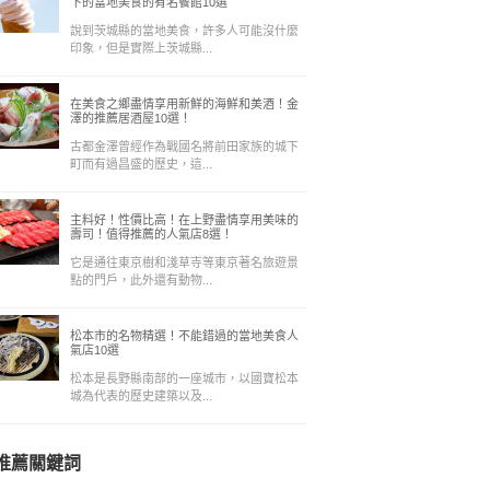
下的當地美食的有名餐館10選
說到茨城縣的當地美食，許多人可能沒什麼
印象，但是實際上茨城縣...
在美食之鄉盡情享用新鮮的海鮮和美酒！金
澤的推薦居酒屋10選！
古都金澤曾經作為戰國名將前田家族的城下
町而有過昌盛的歷史，這...
主料好！性價比高！在上野盡情享用美味的
壽司！值得推薦的人氣店8選！
它是通往東京樹和淺草寺等東京著名旅遊景
點的門戶，此外還有動物...
松本市的名物精選！不能錯過的當地美食人
氣店10選
松本是長野縣南部的一座城市，以國寶松本
城為代表的歷史建築以及...
推薦關鍵詞