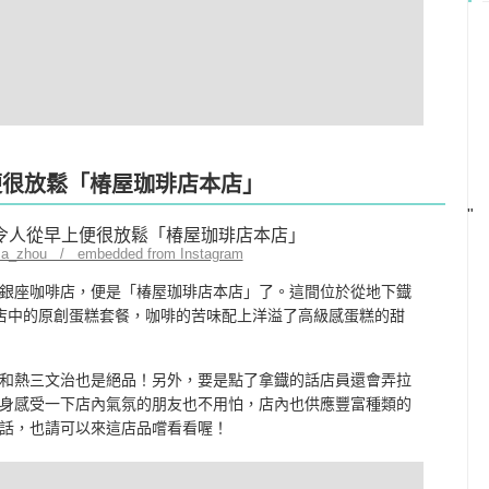
便很放鬆「椿屋珈琲店本店」
"
sa_zhou / embedded from Instagram
銀座咖啡店，便是「椿屋珈琲店本店」了。這間位於從地下鐡
店中的原創蛋糕套餐，咖啡的苦味配上洋溢了高級感蛋糕的甜
和熱三文治也是絕品！另外，要是點了拿鐡的話店員還會弄拉
身感受一下店內氣氛的朋友也不用怕，店內也供應豐富種類的
話，也請可以來這店品嚐看看喔！