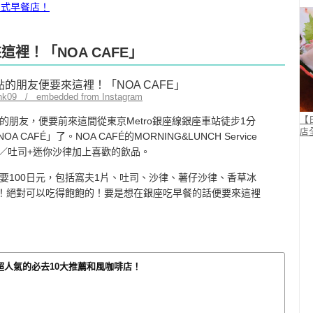
日式早餐店！
這裡！「NOA CAFE」
link09 / embedded from Instagram
朋友，便要前來這間從東京Metro銀座線銀座車站徒步1分
【
店
AFÉ」了。NOA CAFÉ的MORNING&LUNCH Service
窩夫／吐司+迷你沙律加上喜歡的飲品。
要100日元，包括窩夫1片、吐司、沙律、薯仔沙律、香草冰
到！絕對可以吃得飽飽的！要是想在銀座吃早餐的話便要來這裡
超人氣的必去10大推薦和風咖啡店！