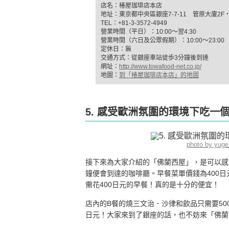
店名：椿屋珈琲店本店
地址：東京都中央區銀座7-7-11 管原大廈2F・
TEL：+81-3-3572-4949
營業時間（平日）：10:00～翌4:30
營業時間（六日及公眾假期）：10:00～23:00
定休日：無
交通方式：從銀座車站徒歩3分鐘後到達
網址：
http://www.towafood-net.co.jp/
地圖：
到「椿屋珈琲店本店」的地圖
5. 感受歐洲氛圍的環境下吃一
photo by yug
接下來為大家介紹的「佛蘭西屋」，是可以感
鐘便會到達的咖啡廳。早餐菜單價錢為400
需花400日元的早餐！真的是十分的便宜！
店內的B餐的燒三文治．沙律和飲品只需要50
日元！大家來到了銀座的話，也不妨來「佛蘭