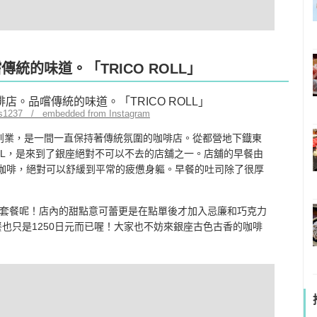
傳統的味道。「TRICO ROLL」
os1237 / embedded from Instagram
36年）創業，是一間一直保持著傳統氛圍的咖啡店。從都營地下鐡東
ROLL，是來到了銀座絕對不可以不去的店舖之一。店舖的早餐由
味咖啡，絕對可以舒緩到平常的疲憊身軀。早餐的吐司除了很厚
套餐呢！店內的甜點意可蕾更是在點單後才加入忌廉和巧克力
fee的套餐也只是1250日元而已喔！大家也不妨來銀座古色古香的咖啡