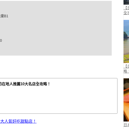
【
全
廈B1
0
【
略
的在地人推薦10大名店全攻略！
0大人氣好吃甜點店！
日