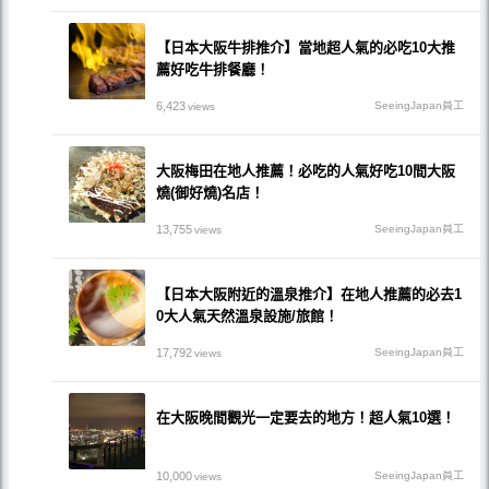
【日本大阪牛排推介】當地超人氣的必吃10大推
薦好吃牛排餐廳！
6,423
SeeingJapan員工
views
大阪梅田在地人推薦！必吃的人氣好吃10間大阪
燒(御好燒)名店！
13,755
SeeingJapan員工
views
【日本大阪附近的溫泉推介】在地人推薦的必去1
0大人氣天然溫泉設施/旅館！
17,792
SeeingJapan員工
views
在大阪晚間觀光一定要去的地方！超人氣10選！
10,000
SeeingJapan員工
views