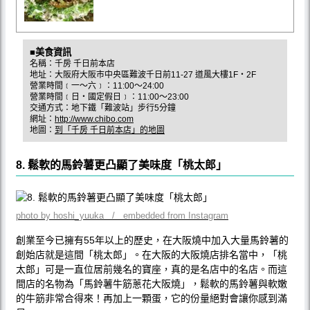
■美食資訊
名稱：千房 千日前本店
地址：大阪府大阪市中央區難波千日前11-27 道風大樓1F‧2F
營業時間﹝一〜六﹞：11:00〜24:00
營業時間﹝日‧國定假日﹞：11:00〜23:00
交通方式：地下鐵「難波站」步行5分鐘
網址：
http://www.chibo.com
地圖：
到「千房 千日前本店」的地圖
8. 鬆軟的馬鈴薯更凸顯了美味度「桃太郎」
photo by hoshi_yuuka / embedded from Instagram
創業至今已擁有55年以上的歷史，在大阪燒中加入大量馬鈴薯的
創始店就是這間「桃太郎」。在大阪的大阪燒店排名當中，「桃
太郎」可是一直位居前幾名的寶座，真的是名店中的名店。而這
間店的名物為「馬鈴薯牛筋蔥花大阪燒」，鬆軟的馬鈴薯與軟嫩
的牛筋非常合得來！再加上一顆蛋，它的份量絕對會讓你感到滿