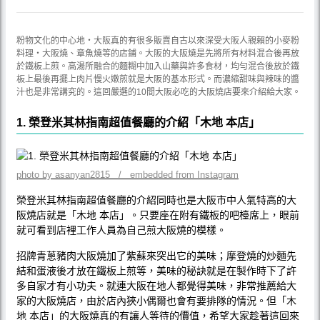
粉物文化的中心地‧大阪真的有很多販賣自古以來深受大阪人親賴的小麥粉
料理‧大阪燒、章魚燒等的店鋪。大阪的大阪燒是先將所有材料混合後再放
於鐵板上煎。高湯所融合的麵糊中加入山藥與許多食材，均勻混合後放於鐵
板上最後再擺上肉片慢火嫩煎就是大阪的基本形式。而濃縮甜味與辣味的醬
汁也是非常講究的。這回嚴選的10間大阪必吃的大阪燒店要來介紹給大家。
1. 榮登米其林指南超值餐廳的介紹「木地 本店」
photo by asanyan2815 / embedded from Instagram
榮登米其林指南超值餐廳的介紹同時也是大阪市中人氣特高的大
阪燒店就是「木地 本店」。只要座在附有鐵板的吧檯席上，眼前
就可看到店裡工作人員為自己煎大阪燒的模樣。
招牌青蔥豬肉大阪燒加了紫蘇來突出它的美味；摩登燒的炒麵先
結和蛋液後才放在鐵板上煎等，美味的秘訣就是在製作時下了許
多自家才有小功夫。就連大阪在地人都覺得美味，非常推薦給大
家的大阪燒店，由於店內狹小偶爾也會有要排隊的情況。但「木
地 本店」的大阪燒真的有讓人等待的價值，希望大家趁著這回來