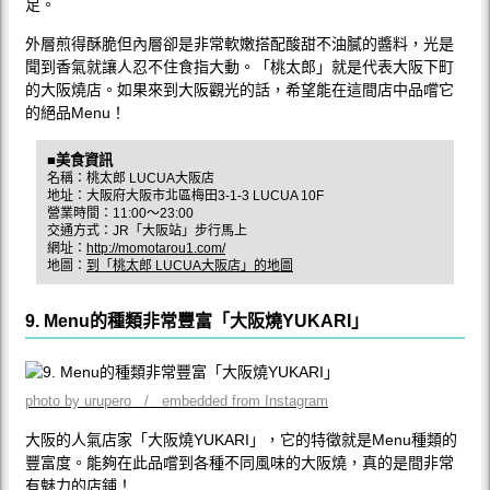
足。
外層煎得酥脆但內層卻是非常軟嫩搭配酸甜不油膩的醬料，光是
聞到香氣就讓人忍不住食指大動。「桃太郎」就是代表大阪下町
的大阪燒店。如果來到大阪觀光的話，希望能在這間店中品嚐它
的絕品Menu！
■美食資訊
名稱：桃太郎 LUCUA大阪店
地址：大阪府大阪市北區梅田3-1-3 LUCUA 10F
營業時間：11:00〜23:00
交通方式：JR「大阪站」步行馬上
網址：
http://momotarou1.com/
地圖：
到「桃太郎 LUCUA大阪店」的地圖
9. Menu的種類非常豐富「大阪燒YUKARI」
photo by urupero / embedded from Instagram
大阪的人氣店家「大阪燒YUKARI」，它的特徵就是Menu種類的
豐富度。能夠在此品嚐到各種不同風味的大阪燒，真的是間非常
有魅力的店鋪！