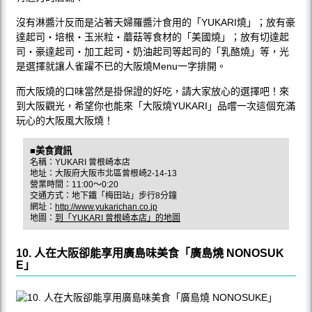
沒有淋醬汁反而是沾著天婦羅醬汁食用的「YUKARI燒」；放有豪
達起司‧培根‧玉米粒‧蘑菇等食材的「美國燒」；放有切達起
司‧豪達起司‧加工起司‧奶油起司等起司的「乳酪燒」等，光
是選擇就讓人雀躍不已的大阪燒Menu一字排開。
而大阪燒的口味當然是掛保證的好吃，請大家放心的選擇吧！來
到大阪觀光，希望你也能來「大阪燒YUKARI」品嚐一次這個充滿
玩心的大阪風大阪燒！
■美食資訊
名稱：YUKARI 曾根崎本店
地址：大阪府大阪市北區曾根崎2-14-13
營業時間：11:00〜0:20
交通方式：地下鐵「梅田站」步行8分鐘
網址：
http://www.yukarichan.co.jp
地圖：
到「YUKARI 曾根崎本店」的地圖
10. 人在大阪卻能享用廣島味美食「廣島燒 NONOSUK
E」