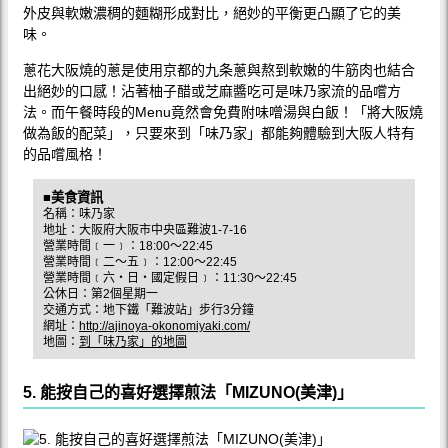
外皮與軟嫩濃稠的麵糊形成對比，絕妙的平衡更凸顯了它的美
味。
蔥花大阪燒的蔥是使用京都的九条蔥與熬到軟嫩的牛筋肉也結合
出絕妙的口感！沾著柚子醋或芝麻醬吃可是味乃家流的品嚐方
法。而午餐時段的Menu竟然會免費附味噌湯與白飯！「將大阪燒
做為飯的配菜」，只要來到「味乃家」都能夠體驗到大阪人特有
的品嚐風格！
■美食資訊
名稱：味乃家
地址：大阪府大阪市中央區難波1-7-16
營業時間﹝一﹞：18:00〜22:45
營業時間﹝二〜五﹞：12:00〜22:45
營業時間﹝六‧日‧國定假日﹞：11:30〜22:45
公休日：第2個星期一
交通方式：地下鐵「難波站」步行3分鐘
網址：
http://ajinoya-okonomiyaki.com/
地圖：
到「味乃家」的地圖
5. 能按自己的喜好選擇煎法「MIZUNO(美津)」