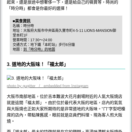
起來，還是旅途中想奢侈一下，還是給自己的犒賞等，時尚的
「時分時」都會是你最好的選擇！
■美食資訊
名稱：時分時
地址：大阪府大阪市中央區南久寶寺町4-5-11 LIONS-MANSION御
堂本町1F
營業時間：17:30〜24:00
交通方式：地下鐵「本町站」步行6分鐘
地圖：
到「時分時」的地圖
3. 道地的大阪味！「福太郎」
photo by gugitter / embedded from Instagram
大阪市南部地區，位於吉本難波大花月劇場附近的人氣大阪燒店
就是這間「福太郎」。由於位於最代表大阪的地區，店內的氣氛
與大阪燒也正如大家所期待的是非常道地的大阪味。“ㄇ”字型吧檯
席的店內，帶點陳舊感，眼前就是店員們料理、現為客人煎大阪
燒。
而「福太郎」最大的特徵就是在它的麵糊。高湯味濃郁大阪燒外