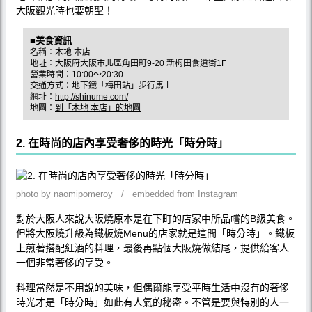
大阪觀光時也要朝聖！
■美食資訊
名稱：木地 本店
地址：大阪府大阪市北區角田町9-20 新梅田食道街1F
營業時間：10:00〜20:30
交通方式：地下鐵「梅田站」步行馬上
網址：
http://shinume.com/
地圖：
到「木地 本店」的地圖
2. 在時尚的店內享受奢侈的時光「時分時」
photo by naomipomeroy / embedded from Instagram
對於大阪人來說大阪燒原本是在下町的店家中所品嚐的B級美食。
但將大阪燒升級為鐵板燒Menu的店家就是這間「時分時」。鐵板
上煎著搭配紅酒的料理，最後再點個大阪燒做結尾，提供給客人
一個非常奢侈的享受。
料理當然是不用說的美味，但偶爾能享受平時生活中沒有的奢侈
時光才是「時分時」如此有人氣的秘密。不管是要與特別的人一