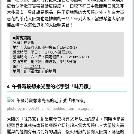
皮看似滑嫩其實帶著酥皮硬度，一口咬下在口中散開時口感又非
常多層次，只能說是絕品！除了招牌豬肉大阪燒之外，加有大量
蔥花的蔥花大阪燒也是推薦的一品！來到大阪，當然希望大家都
能品嚐一次這個道地的大阪味美食！
■美食資訊
名稱：福太郎
地址：大阪府大阪市中央區千日前2-3-17
營業時間﹝平日﹞：17:00〜凌晨1:00
營業時間﹝六‧日‧國定假日﹞：12:00〜24:00
交通方式：地下鐵「難波站」步行5分鐘
網址：
http://2951.jp
地圖：
到「福太郎」的地圖
4. 午餐時段想來光臨的老字號「味乃家」
photo by mnb0704 / embedded from Instagram
大阪的「味乃家」創業至今已擁有65年以上的歷史，同時也是曾
經榮登米其林指南超值餐廳介紹的超人氣大阪燒店。大量放入高
麗菜的麵糊有著洽到好的甜度。慢火細煎的豬肉大阪燒，酥脆的