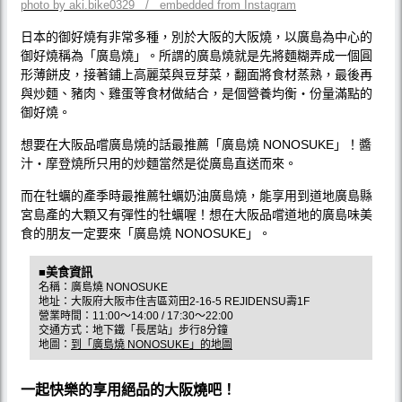
photo by aki.bike0329 / embedded from Instagram
日本的御好燒有非常多種，別於大阪的大阪燒，以廣島為中心的
御好燒稱為「廣島燒」。所謂的廣島燒就是先將麵糊弄成一個圓
形薄餅皮，接著鋪上高麗菜與豆芽菜，翻面將食材蒸熟，最後再
與炒麵、豬肉、雞蛋等食材做結合，是個營養均衡‧份量滿點的
御好燒。
想要在大阪品嚐廣島燒的話最推薦「廣島燒 NONOSUKE」！醬
汁‧摩登燒所只用的炒麵當然是從廣島直送而來。
而在牡蠣的產季時最推薦牡蠣奶油廣島燒，能享用到道地廣島縣
宮島產的大顆又有彈性的牡蠣喔！想在大阪品嚐道地的廣島味美
食的朋友一定要來「廣島燒 NONOSUKE」。
■美食資訊
名稱：廣島燒 NONOSUKE
地址：大阪府大阪市住吉區苅田2-16-5 REJIDENSU壽1F
營業時間：11:00〜14:00 / 17:30〜22:00
交通方式：地下鐵「長居站」步行8分鐘
地圖：
到「廣島燒 NONOSUKE」的地圖
一起快樂的享用絕品的大阪燒吧！