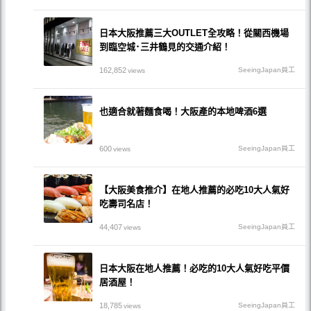
日本大阪推薦三大OUTLET全攻略！從關西機場
到臨空城･三井鶴見的交通介紹！
162,852
SeeingJapan員工
views
也適合就著麵食喝！大阪產的本地啤酒6選
600
SeeingJapan員工
views
【大阪美食推介】在地人推薦的必吃10大人氣好
吃壽司名店！
44,407
SeeingJapan員工
views
日本大阪在地人推薦！必吃的10大人氣好吃平價
居酒屋！
18,785
SeeingJapan員工
views