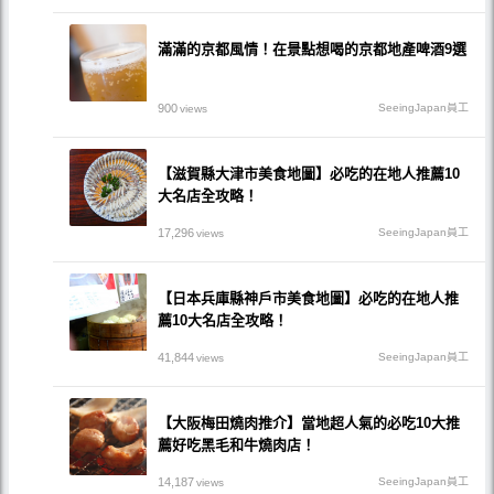
滿滿的京都風情！在景點想喝的京都地產啤酒9選
900
SeeingJapan員工
views
【滋賀縣大津市美食地圖】必吃的在地人推薦10
大名店全攻略！
17,296
SeeingJapan員工
views
【日本兵庫縣神戶市美食地圖】必吃的在地人推
薦10大名店全攻略！
41,844
SeeingJapan員工
views
【大阪梅田燒肉推介】當地超人氣的必吃10大推
薦好吃黑毛和牛燒肉店！
14,187
SeeingJapan員工
views