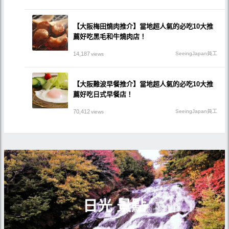
【大阪梅田燒肉推介】當地超人氣的必吃10大推
薦好吃黑毛和牛燒肉店！
14,187
SeeingJapan員工
views
【大阪難波早餐推介】當地超人氣的必吃10大推
薦好吃日式早餐店！
70,412
SeeingJapan員工
views
日光 景點