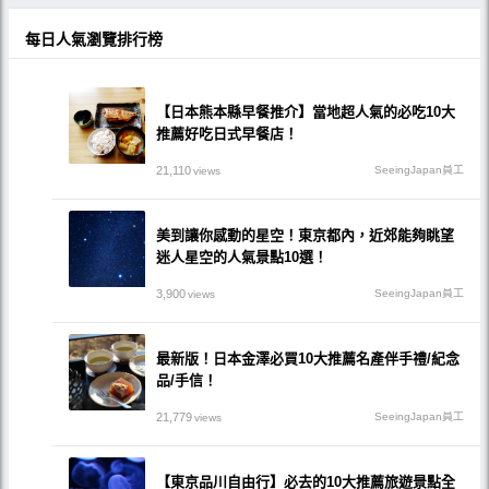
每日人氣瀏覽排行榜
【日本熊本縣早餐推介】當地超人氣的必吃10大
推薦好吃日式早餐店！
21,110
SeeingJapan員工
views
美到讓你感動的星空！東京都內，近郊能夠眺望
迷人星空的人氣景點10選！
3,900
SeeingJapan員工
views
最新版！日本金澤必買10大推薦名產伴手禮/紀念
品/手信！
21,779
SeeingJapan員工
views
【東京品川自由行】必去的10大推薦旅遊景點全