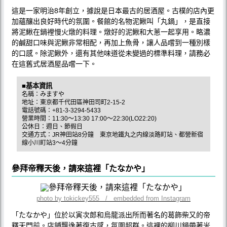
這是一家明治8年創立，據說是日本最古的居酒屋。古樸的店內更
加蘊釀出良好時代的氛圍。餐館的名物泥鰍叫「丸鍋」，是直接
將泥鰍在鍋裡慢火燉的料理。燉好的泥鰍和大蔥一起享用。略濃
的鹹甜口味與泥鰍非常相配，再加上魚骨，讓人品嚐到一種別樣
的口感。除泥鰍外，還有其他味道從未變過的標準料理，請務必
在這舊式居酒屋品嚐一下。
■基本資訊
名稱：みますや
地址：東京都千代田區神田司町2-15-2
電話號碼：+81-3-3294-5433
營業時間：11:30～13:30 17:00～22:30(LO22:20)
公休日：週日、節假日
交通方式：JR神田站8分鐘 東京地鐵丸之内線淡路町站、都營新宿
線小川町站3～4分鐘
參拜帝釋天後，請來這裡「たなかや」
photo by tokickey555 / embedded from Instagram
「たなかや」位於以寅次郎和烏龍派出所而著名的葛飾柴又的帝
釋天門前。店鋪飄逸著復古感，氛圍超群。這裡的柳川鍋帶著米