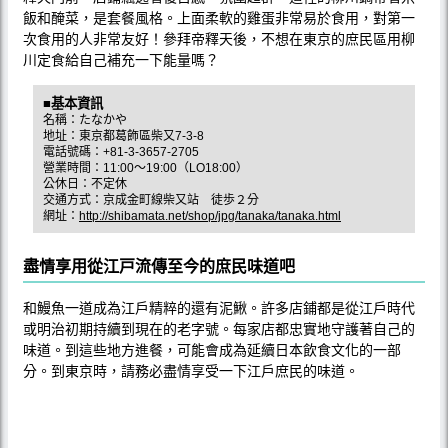
飯和醃菜，是套餐風格。上面柔軟的雞蛋非常易於食用，對第一
次食用的人非常友好！參拜帝釋天後，不想在東京的庶民區用柳
川定食給自己補充一下能量嗎？
■基本資訊
名稱：たなかや
地址：東京都葛飾區柴又7-3-8
電話號碼：+81-3-3657-2705
營業時間：11:00～19:00（LO18:00）
公休日：不定休
交通方式：京成金町線柴又站 徒歩２分
網址：
http://shibamata.net/shop/jpg/tanaka/tanaka.html
盡情享用從江戸流傳至今的庶民味道吧
和鰻魚一道成為江戶精粹的還有泥鰍。許多店鋪都是從江戶時代
或明治初期持續到現在的老字號。每家店都忠實地守護著自己的
味道。到這些地方進餐，可能會成為延續日本飲食文化的一部
分。到東京時，請務必盡情享受一下江戶庶民的味道。