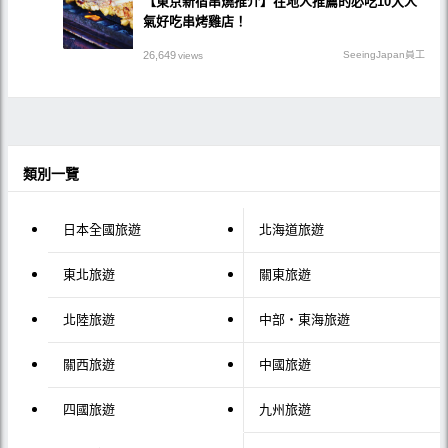
【東京新宿串燒推介】在地人推薦的必吃10大人
氣好吃串烤雞店！
26,649
SeeingJapan員工
views
類別一覽
日本全國旅遊
北海道旅遊
東北旅遊
關東旅遊
北陸旅遊
中部・東海旅遊
關西旅遊
中國旅遊
四國旅遊
九州旅遊