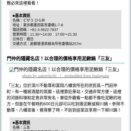
務必來這裡看看！
■基本資訊
名稱：どぜう ひら井
地址：東京都墨田區吾妻橋1-7-8
電話號碼：+81-3-3622-7837
營業時間：11:30～14:00 17:00～21:30
公休日：週日
交通方式：距都營淺草線本所吾妻橋站257m
門仲的隱藏名店！以合理的價格享用泥鰍鍋「三友」
photo by satomitchii / embedded from Instagram
「三友」位於深川不動尊和富岡八幡宮所在的庶民區－門前仲
町，有一種居酒屋的氛圍。這裡靠近車站，交通非常方便。這裡
的河豚料理和定食非常有名，單從外觀看一點都不像吃泥鰍的地
方，但是在午餐時約600日元卻可以吃到燉泥鰍或柳川鍋。參拜不
動尊、八幡宮後，覺得累了時，不妨到這家店享用一下柳川鍋！
■基本資訊
名稱：三友