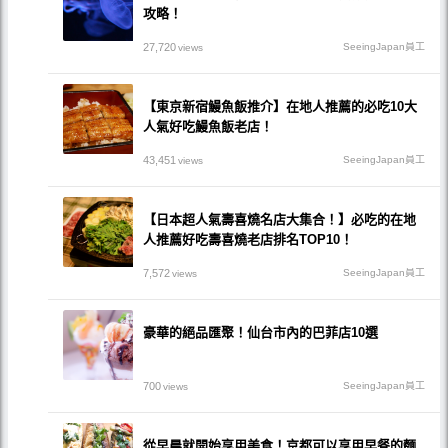
攻略！
27,720
SeeingJapan員工
views
【東京新宿鰻魚飯推介】在地人推薦的必吃10大
人氣好吃鰻魚飯老店！
43,451
SeeingJapan員工
views
【日本超人氣壽喜燒名店大集合！】必吃的在地
人推薦好吃壽喜燒老店排名TOP10！
7,572
SeeingJapan員工
views
豪華的絕品匯聚！仙台市內的巴菲店10選
700
SeeingJapan員工
views
從早晨就開始享用美食！京都可以享用早餐的麵