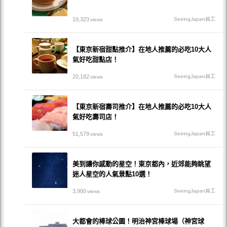
19,323
SeeingJapan員工
views
【東京新宿甜點推介】在地人推薦的必吃10大人
氣好吃甜點店！
20,182
SeeingJapan員工
views
【東京新宿壽司推介】在地人推薦的必吃10大人
氣好吃壽司店！
51,579
SeeingJapan員工
views
美到讓你感動的星空！東京都內，近郊能夠眺望
迷人星空的人氣景點10選！
3,900
SeeingJapan員工
views
大都會的棒球公園！明治神宮棒球場（神宮球