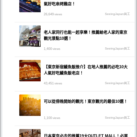
氣好吃串烤雞店！
26,649
SeeingJapan員工
views
老人家同行也能一起享樂！推薦給老人家的東京
觀光景點10選！
1,400
SeeingJapan員工
views
【東京新宿鰻魚飯推介】在地人推薦的必吃10大
人氣好吃鰻魚飯老店！
43,451
SeeingJapan員工
views
可以從傍晚開始的觀光！東京觀光的最佳10選！
1,100
SeeingJapan員工
views
日本東京必去的推薦19大OUTLET MALL！必買