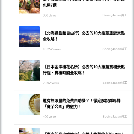
包屋7選
300
SeeingJapan員工
views
【北海道函館自由行】必去的10大推薦旅遊景點
全攻略！
16,252
SeeingJapan員工
views
【日本金澤櫻花名所】必去的10大推薦賞櫻景點
行程・賞櫻時間全攻略！
2,292
SeeingJapan員工
views
還有無限量的免費自助餐？！徹底解說群馬縣
「魔芋公園」的魅力！
400
SeeingJapan員工
views