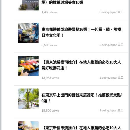
場）的推薦球場美食10選
1,400
SeeingJapan員工
views
東京都體驗型旅遊景點16選！一起看、聽、觸摸
日本文化吧！
3,503
SeeingJapan員工
views
【東京池袋壽司推介】在地人推薦的必吃10大人
氣好吃壽司店！
13,953
SeeingJapan員工
views
在東京早上出門的話就來這裡吧！推薦觀光景點1
0選！
18,800
SeeingJapan員工
views
【東京新宿串燒推介】在地人推薦的必吃10大人