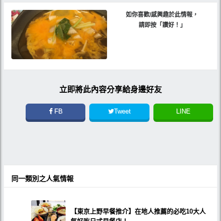
如你喜歡/感興趣於此情報，
請即按「讚好！」
立即將此內容分享給身邊好友
FB
Tweet
LINE
同一類別之人氣情報
【東京上野早餐推介】在地人推薦的必吃10大人