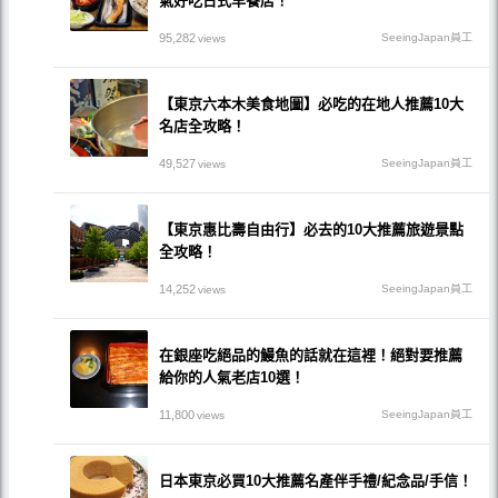
氣好吃日式早餐店！
95,282
SeeingJapan員工
views
【東京六本木美食地圖】必吃的在地人推薦10大
名店全攻略！
49,527
SeeingJapan員工
views
【東京惠比壽自由行】必去的10大推薦旅遊景點
全攻略！
14,252
SeeingJapan員工
views
在銀座吃絕品的鰻魚的話就在這裡！絕對要推薦
給你的人氣老店10選！
11,800
SeeingJapan員工
views
日本東京必買10大推薦名產伴手禮/紀念品/手信！