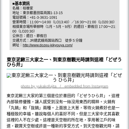
■基本資訊
名稱：桔梗家
地址：東京都墨田區両国1-13-15
電話號碼：+81-3-3631-1091
營業時間：11:00～14:00（LO13:40）／16:30～21:00（LO20:30）
相撲東京場所舉辦時（1月・5月・9月）的週日・節假日 17:00～21:
00（LO20:30）
公休日：週日、節假日
交通方式：JR總武線両国站西口 徒歩５分鐘
網址：
http://www.dozeu-kikyouya.com/
東京泥鰍三大家之一、到東京樹觀光時請到這裡「どぜう
ひら井」
photo by yukakofujita / embedded from Instagram
東京泥鰍三大家的第三個是位於墨田的「どぜうひら井」。這裡
內部裝修優雅，讓人感受到沒有一絲沒用東西的精粹。火鍋有
「丸鍋」和「抜鍋」兩種。上面放上大蔥，等待火鍋煮好也是一
種極致的幸福。雖說每個人的喜好不同，但是三大家中尤其喜歡
這裡的人不在少處。這裡是天空樹的所在地，享用著江戶的味
道，觀賞天空樹或許是一種新的享受方式。到天空樹觀光時，請