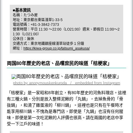
■基本資訊
名稱：たつみ屋
地址：東京都台東區淺草1-33-5
電話號碼：+81-3-3842-7373
營業時間：平日 11:30 ～22:00（LO21:00）週末、節假日 11:00～2
1:30（LO21:00）
公休日：無休
交通方式：東京地鐵銀座線淺草站徒歩１分鐘
網址：
https://kiwa-group.co.jp/tatsumi_asakusa/
両国80年歷史的老店、品嚐庶民的味道「桔梗家」
photo by anonymouskenkuroda / embedded from Instagram
「桔梗家」是一家昭和8年創立，有80年歷史的河魚料理店。這裡
有三種火鍋，分別是放入整條泥鰍的「丸鍋」，去掉魚骨的「骨
抜鍋」，和澆了雞蛋液的「柳川鍋」。這裡也是只有在午餐時才
能享用柳川鍋。不愧為是專門店，即使是「丸鍋」也沒有任何腥
味，即便是第一次吃泥鰍的人評價也很高。請在兩國的老店中享
受一下江戶的味道！