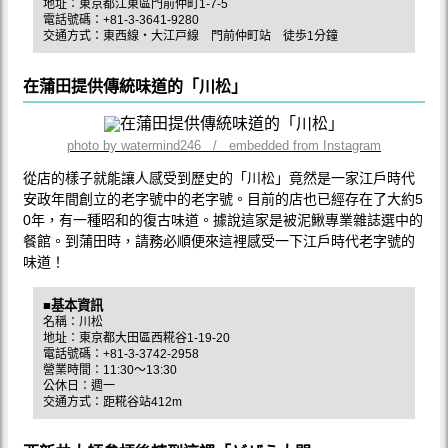
地址：東京都江東區門前仲町1-7-5
電話號碼：+81-3-3641-9280
交通方式：東西線・大江戸線 門前仲町站 徒歩1分鐘
在蒲田提供傳統味道的「川松」
photo by watermind246 / embedded from Instagram
從店的樣子就能讓人感受到歷史的「川松」竟然是一家江戶時代
安政年間創立的老字號中的老字號。目前的店也已經存在了大約5
0年，有一種昭和的復古味道。據說這家是被泥鰍專業雜誌選中的
餐館。到蒲田時，請務必順便來這裡感受一下江戶時代老字號的
味道！
■基本資訊
名稱：川松
地址：東京都大田區西糀谷1-19-20
電話號碼：+81-3-3742-2958
營業時間：11:30～13:30
公休日：週一
交通方式：距糀谷站412m