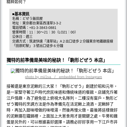
精粹如何？
■基本資訊
名稱：どぜう飯田屋
地址：東京都台東區西淺草3-3-2
電話號碼：+81-3-3843-0881
營業時間：11：30～21：30（LO21：00）
公休日：週三
交通方式：筑波快速「淺草站」A２出口徒歩２分鐘東京地鐵銀座線
「田原町駅」３號出口徒歩６分鐘
獨特的前準備是美味的秘訣！「駒形どぜう 本店」
photo by mii1sa / embedded from Instagram
接著還是東京泥鰍的三大家！「駒形どぜう」創建於昭和元年，
是一家堅守著江戶時代庶民味道和傳統味道的餐館。店鋪充斥著
江戶情趣，為了避免從上俯視大名隊列，二樓沒有窗戶。駒形ど
ぜう獨特的烹調方法是作為準備先在活泥鰍上澆酒，泥鰍醉了
時，再加入甜味噌做的味噌湯，然後再慢火燉。最後將這樣做好
的泥鰍擺在鐵鍋裡，上面加上大蔥食用才是關鍵之處。牛蒡和雞
蛋是另外的，可以根據喜好選擇。請務必好好享用一下江戶市井