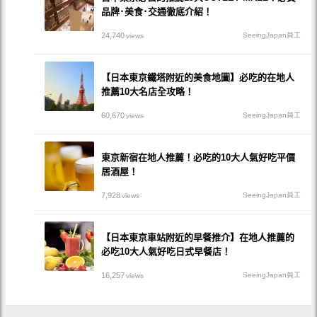
品牌･美食･交通徹底介紹！
24,740
SeeingJapan員工
views
【日本東京鐵塔附近的美食地圖】必吃的在地人
推薦10大名店全攻略！
60,670
SeeingJapan員工
views
東京新宿在地人推薦！必吃的10大人氣好吃平價
居酒屋！
7,928
SeeingJapan員工
views
【日本東京車站附近的早餐推介】在地人推薦的
必吃10大人氣好吃日式早餐店！
16,257
SeeingJapan員工
views