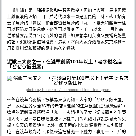
「柳川鍋」是一種將泥鰍和牛蒡煮燉後，再加上大蔥，最後再澆
上雞蛋液的火鍋，自江戶時代以來一直是庶民的口味。柳川鍋有
去了魚骨的「骨拔」和全部留著魚骨的「丸」。夏天和鰻魚一樣
可以預防夏日倦怠症，冬季可以暖身子， 自古以來，一直作為一
種滋補食品受到平民百姓的喜愛。如果想享用美食又要補充能量
的話，泥鰍絕對值得推薦。這次，將向大家介紹幾家東京能夠享
用到柳川鍋和菜飯的歷史悠久的餐館！
泥鰍三大家之一，在淺草創業100年以上！老字號名店
「どぜう飯田屋」
photo by h_niimo / embedded from Instagram
坐落在淺草合羽橋，被稱為東京泥鰍三大家的「どぜう飯田屋」
是一家成立於明治36年的老店。雅緻的江戶氛圍讓您感覺更好。
這裡的泥鰍建議您選擇「丸」。火鍋裡放了大量切成薄片的牛蒡
和大蔥，湯汁是白味噌風味，這樣享用的泥鰍可以說是夏天的火
鍋，夏天的風景詩。 此外，飯田屋的小塊炸泥鰍看上去也很好
吃。在淺草觀光時，順便來這裡補充一下體力，享用一下江戶的