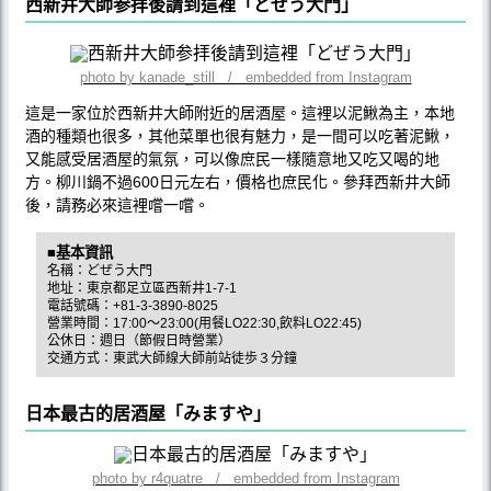
西新井大師参拝後請到這裡「どぜう大門」
photo by kanade_still / embedded from Instagram
這是一家位於西新井大師附近的居酒屋。這裡以泥鰍為主，本地
酒的種類也很多，其他菜單也很有魅力，是一間可以吃著泥鰍，
又能感受居酒屋的氣氛，可以像庶民一樣隨意地又吃又喝的地
方。柳川鍋不過600日元左右，價格也庶民化。參拜西新井大師
後，請務必來這裡嚐一嚐。
■基本資訊
名稱：どぜう大門
地址：東京都足立區西新井1-7-1
電話號碼：+81-3-3890-8025
營業時間：17:00～23:00(用餐LO22:30,飲料LO22:45)
公休日：週日（節假日時營業）
交通方式：東武大師線大師前站徒歩３分鐘
日本最古的居酒屋「みますや」
photo by r4quatre / embedded from Instagram