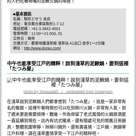
的人們吃著咂嘴的泥鰍火鍋的味道！
■基本資訊
名稱：駒形どぜう 本店
地址：東京都台東區駒形1-7-12
電話號碼：+81-3-3842-4001
營業時間：11:00～21:00(L.O)
公休日：無休
交通方式：都營地鐵淺草線 淺草站 A1出口 徒歩1〜2分鐘
網址：
http://www.dozeu.com/
中午也能享受江戸的精粹！說到淺草的泥鰍鍋，要到這裡
「たつみ屋」
photo by hmasada0 / embedded from Instagram
在淺草說到泥鰍鍋人們都會想到「たつみ屋」，這是一家非常有
名的餐館。這裡午餐時間也可以吃到柳川火鍋，非常有人氣，到
了週末更是需要排隊。戰後，作為保留了老式風情的火鍋居酒屋
一直延續到現在。店內有坑式暖桌，還有隨處可見的懷舊日用器
具，整體氛圍寧靜。除柳川鍋外，還有壽喜燒、江戶鍋、涮鍋等
江戶料理。請在淺草盡情享受一下江戶的精粹吧。