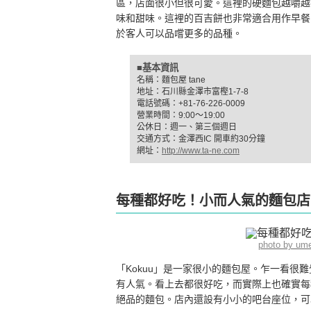
區，店面很小但很可愛。這裡的硬麵包越嚼越
味和甜味。這裡的百吉餅也非常適合用作早餐
於客人可以品嚐更多的品種。
■基本資訊
名稱：麵包屋 tane
地址：石川縣金澤市富樫1-7-8
電話號碼：+81-76-226-0009
營業時間：9:00〜19:00
公休日：週一、第三個週日
交通方式：金澤西IC 開車約30分鐘
網址：
http://www.ta-ne.com
每種都好吃！小而人氣的麵包店「
photo by um
「Kokuu」是一家很小的麵包屋。乍一看
有人氣。看上去都很好吃，而實際上也確實每
絕品的麵包。店內還設有小小的吧台座位，可