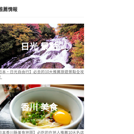
推薦情報
日光 景點
日本・日光自由行】必去的10大推薦旅遊景點全攻
！
香川 美食
日本香川縣美食地圖】必吃的在地人推薦10大名店