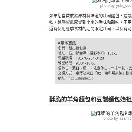
photo by yuki_co
如果您喜歡散發原材料味道的吐司麵包，建議
軟，越嚼越能感覺到小麥的香味和甜味。不用
還有使用應季食材的期間限定吐司，以及有可
■基本資訊
名稱：新出麵包廠
地址：石川縣金澤市淺野本町ロ151-1
電話號碼：+81-76-254-0423
營業時間：9:00～18:00
公休日：週日、週一、法定休日、年末年初、
交通方式：金澤站東口「82・鳴和増泉線」柳
網址：
http://shindex.jp
酥脆的羊角麵包和豆製麵包始祖
photo by asami