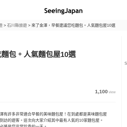
遊
>
石川縣旅遊
>
來了金澤，早餐建議您吃麵包。人氣麵包屋10選
麵包。人氣麵包屋10選
S
1,100
view
澤有許多非常適合早餐的美味麵包屋！在到處都是美味麵包屋
到訪的遊客。這次向大家介紹其中最有人氣的10家麵包屋。
必將是您非常珍貴的一天。