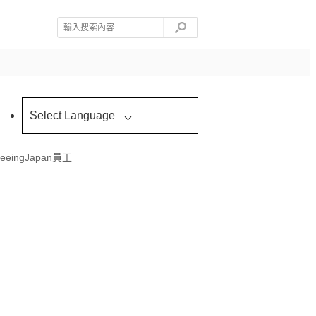
Select Language
eeingJapan員工