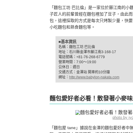
「麵包工坊 巴比倫」是一家位於藤江南的小
子匠人的前輩曾經在麵包裡加了豆子，由此而
包，這裡採取的方式是每次只烤製少量，快要
小吃麵包和熟食麵包等。
■基本資訊
名稱：麵包工坊 巴比倫
地址：石川縣金澤市藤江南3-168-17
電話號碼：+81-76-268-6779
營業時間：7:00〜19:00
公休日：週日
交通方式：金澤站 開車約10分鐘
網址：
http://www.babylon-nakata.com
麵包愛好者必看！散發著小麥味道
photo by j
「麵包屋 tane」據說在金澤的麵包愛好者