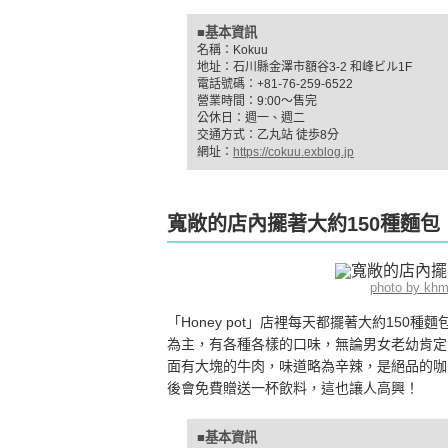
■基本資訊
名稱：Kokuu
地址：石川縣金澤市額谷3-2 和峰ビル1F
電話號碼：+81-76-259-6522
營業時間：9:00～售完
公休日：週一、週二
交通方式：乙丸站 徒歩8分
網址：
https://cokuu.exblog.jp
寬敞的店內擺著大約150種麵包！「
photo by kh
「Honey pot」店裡每天都擺著大約15
為主，有各種各樣的口味，無論男女老幼肯定
面有大塊的牛肉，味道略為辛辣，是絕品的咖
後會免費贈送一杯飲料，這也讓人高興！
■基本資訊