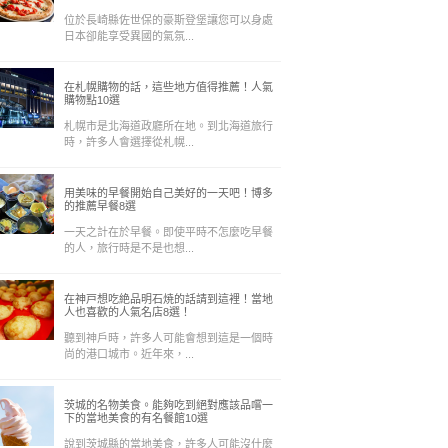
位於長崎縣佐世保的豪斯登堡讓您可以身處
日本卻能享受異國的氣氛...
在札幌購物的話，這些地方值得推薦！人氣
購物點10選
札幌市是北海道政廳所在地。到北海道旅行
時，許多人會選擇從札幌...
用美味的早餐開始自己美好的一天吧！博多
的推薦早餐8選
一天之計在於早餐。即使平時不怎麼吃早餐
的人，旅行時是不是也想...
在神戸想吃絶品明石焼的話請到這裡！當地
人也喜歡的人氣名店8選！
聽到神戶時，許多人可能會想到這是一個時
尚的港口城市。近年來，...
茨城的名物美食。能夠吃到絕對應該品嚐一
下的當地美食的有名餐館10選
說到茨城縣的當地美食，許多人可能沒什麼