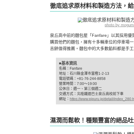
徹底追求原材料和製造方法，給吃
photo by mogum
泉丘高中前的麵包屋「Fanfare」以其採
購買他們的麵包，擁有十多輛車位的停車場一
吉餅值得推薦。麵包中的大多數餡料都是手工
■基本資訊
名稱：Fanfare
地址：石川縣金澤市富樫1-2-13
電話號碼：+81-76-244-8858
營業時間：7:00～19:00
公休日：週一、第三個週二
交通方式：北陸鐵道巴士泉丘高校前下車
網址：
https://www.pipuru.jp/detail/index_280.
濕潤而鬆軟！種類豐富的絕品吐