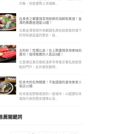
印象，但是實際上茨城縣...
在美食之鄉盡情享用新鮮的海鮮和美酒！金
澤的推薦居酒屋10選！
古都金澤曾經作為戰國名將前田家族的城下
町而有過昌盛的歷史，這...
主料好！性價比高！在上野盡情享用美味的
壽司！值得推薦的人氣店8選！
它是通往東京樹和淺草寺等東京著名旅遊景
點的門戶，此外還有動物...
松本市的名物精選！不能錯過的當地美食人
氣店10選
松本是長野縣南部的一座城市，以國寶松本
城為代表的歷史建築以及...
推薦關鍵詞