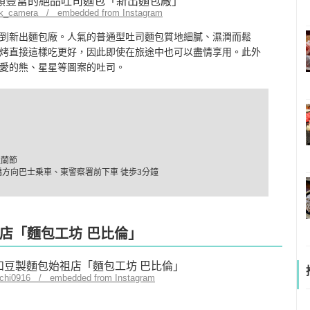
ok_camera / embedded from Instagram
到新出麵包廠。人氣的普通型吐司麵包質地細膩、濕潤而鬆
烤直接這樣吃更好，因此即使在旅途中也可以盡情享用。此外
愛的熊、星星等圖案的吐司。
盂蘭節
橋方向巴士乗車、東警察署前下車 徒歩3分鐘
店「麵包工坊 巴比倫」
cchi0916 / embedded from Instagram