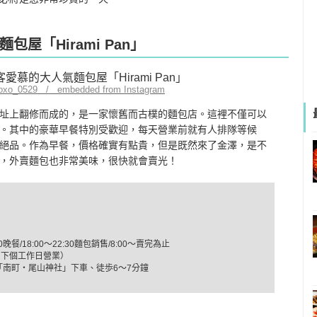
屋「Hirami Pan」
_xoxo_0529 / embedded from Instagram
鐵廠舊址上翻修而成的，是一家懷舊而古樸的麵包店。這裡不僅可以
。其中的豪華早餐特別受歡迎，每天營業前就有人排隊等候
絕品。作為早餐，價格確實有點貴，但是既然來了金澤，是不
，外賣麵包也非常美味，很快就會賣光！
00晚餐/18:00～22:30麵包銷售/8:00～賣完為止
，下個工作日營業）
「南町・尾山神社」下車、徒歩6～7分鐘