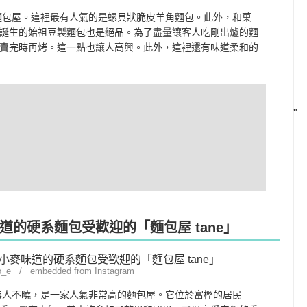
麵包屋。這裡最有人氣的是螺貝狀脆皮羊角麵包。此外，和菓
誕生的始祖豆製麵包也是絕品。為了盡量讓客人吃剛出爐的麵
賣完時再烤。這一點也讓人高興。此外，這裡還有味道柔和的
"
的硬系麵包受歡迎的「麵包屋 tane」
yo_e / embedded from Instagram
中無人不曉，是一家人氣非常高的麵包屋。它位於富樫的居民