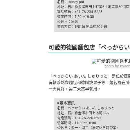
名稱：Honey pot
地址：石川縣金澤市田上町第5土地區画60街區
電話號碼：+81-76-234-5225
營業時間：7:30〜19:30
公休日：無休
交通方式：野町站 開車約20分鐘
可愛的德國麵包店「べっからい
photo by nyao
「べっからい あいん しゅりっと」是位於
有軟系熟食麵包和德國燒果子等。麵包擺在陳
一天買好，第二天當早餐用。
■基本資訊
名稱：べっからい あいん しゅりっと
地址：石川縣金澤市田上本町3-97
電話號碼：+81-76-220-6580
營業時間：11:30〜18:00
公休日：週一、週二（法定休日時營業）