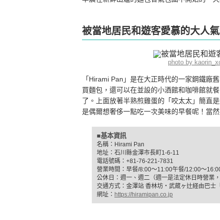
被當地居民和遊客愛慕的大人氣麵包
photo by kaorin
「Hirami Pan」是在大正時代的一家鋼
買麵包，還可以在並設的小酒館和咖啡館就餐
了。上面放著半熟煎雞蛋的「咬太太」簡直是
是偶爾想奢侈一點吃一次美味的早餐呢！當然
■基本資訊
名稱：Hirami Pan
地址：石川縣金澤市長町1-6-11
電話號碼：+81-76-221-7831
營業時間：早餐/8:00～11:00午餐/12:00～16:
公休日：週一、週二（週一是法定休日時營業
交通方式：金澤站 香林坊・武蔵ヶ辻経由巴士
網址：
https://hiramipan.co.jp