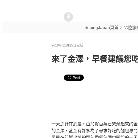
SeeingJapan頁首
>
北陸旅
2019年11月25日更新
來了金澤，早餐建議您吃
一天之計在於晨。由加賀百萬石繁榮起來的金
的金澤，甚至有許多為了尋求好吃的麵包專門
早晨在新鮮出爐的麵包香氣包圍中開始的一天