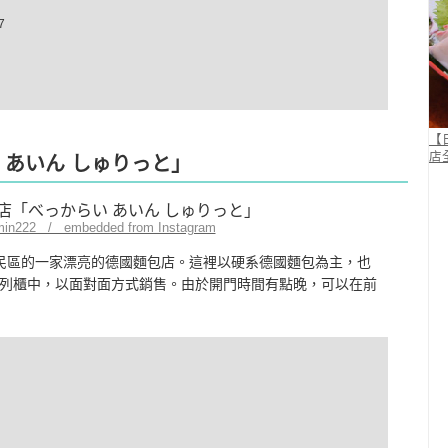
7
【
店
 あいん しゅりっと」
min222 / embedded from Instagram
居民區的一家漂亮的德國麵包店。這裡以硬系德國麵包為主，也
列櫃中，以面對面方式銷售。由於開門時間有點晚，可以在前