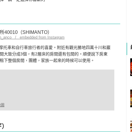
tan_anco / embedded from Instagram
深受摩托車和自行車旅行者的喜愛。附近有觀光勝地四萬十川和巖
間大致分成3個，有2層床的房間還有包間的。順便說下房東
租下整個房間，團體，家族一起來的時候可以使用。
）
地圖
ギ）