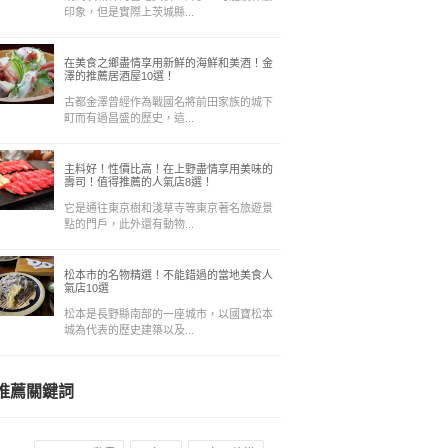
印象，但是實際上茨城縣...
在美食之鄉盡情享用新鮮的海鮮和美酒！金
澤的推薦居酒屋10選！
古都金澤曾經作為戰國名將前田家族的城下
町而有過昌盛的歷史，這...
主料好！性價比高！在上野盡情享用美味的
壽司！值得推薦的人氣店8選！
它是通往東京樹和淺草寺等東京著名旅遊景
點的門戶，此外還有動物...
松本市的名物精選！不能錯過的當地美食人
氣店10選
松本是長野縣南部的一座城市，以國寶松本
城為代表的歷史建築以及...
推薦關鍵詞