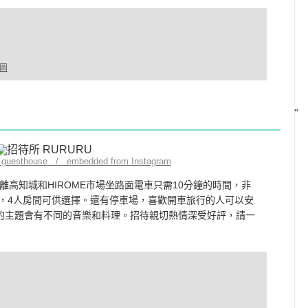
地圖
"
fe_guesthouse / embedded from Instagram
高知城和HIROME市場坐路面電車只需10分鐘的時間，非
房，4人房間可供選擇。還有停車場，喜歡開車旅行的人可以安
的主題會有不同的音樂和料理。招待親切熱情深受好評，請一