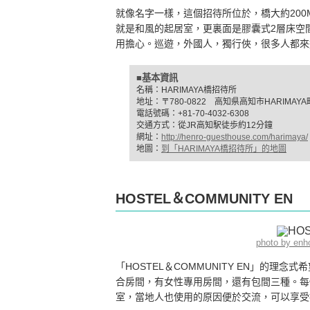
就像名字一樣，這個招待所位於，橋大約20
就是和風的起居室，更裏面是膠囊式2層床空
用擔心。巡遊，外國人，獨行俠，很多人都來
■基本資訊
名稱：HARIMAYA橋招待所
地址：〒780-0822 高知県高知市HARIMAYA町1
電話號碼：+81-70-4032-6308
交通方式：從JR高知駅徒歩約12分鐘
網址：
http://henro-guesthouse.com/harimaya/
地圖：
到「HARIMAYA橋招待所」的地圖
HOSTEL＆COMMUNITY EN
photo by en
「HOSTEL＆COMMUNITY EN」的
合房間，有女性專用房間，還有包間三種。每
室，當地人也使用的原因便於交流，可以享受