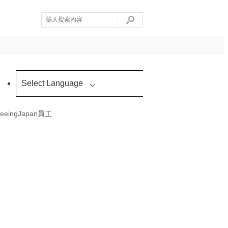
Select Language
eeingJapan員工