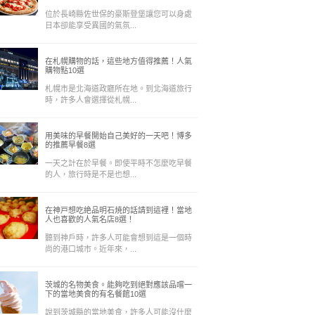
位於長崎縣佐世保的豪斯登堡讓您可以身處
日本卻能享受異國的氣氛...
在札幌購物的話，這些地方值得推薦！人氣
購物點10選
札幌市是北海道政廳所在地。到北海道旅行
時，許多人會選擇從札幌...
用美味的早餐開始自己美好的一天吧！博多
的推薦早餐8選
一天之計在於早餐。即使平時不怎麼吃早餐
的人，旅行時是不是也想...
在神戸想吃絶品明石焼的話請到這裡！當地
人也喜歡的人氣名店8選！
聽到神戶時，許多人可能會想到這是一個時
尚的港口城市。近年來，...
茨城的名物美食。能夠吃到絕對應該品嚐一
下的當地美食的有名餐館10選
說到茨城縣的當地美食，許多人可能沒什麼