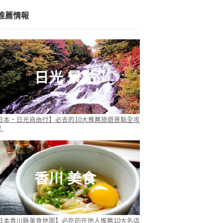
推薦情報
日光 景點
日本・日光自由行】必去的10大推薦旅遊景點全攻
！
香川 美食
日本香川縣美食地圖】必吃的在地人推薦10大名店