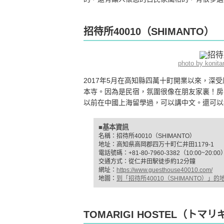
招待所40010（SHIMANTO）
photo by koni
2017年5月在高知縣四萬十町開業以來，
本寺。因為是民宿，氛圍很像在朋友家裏！房
以前在中國上海留學過，可以講中文。還可以
■基本資訊
名稱：招待所40010（SHIMANTO）
地址：高知県高岡郡四万十町仁井田1179-1
電話號碼：+81-80-7960-3382（10:00~20:00
交通方式：從仁井田駅徒歩約12分鐘
網址：
https://www.guesthouse40010.com/
地圖：
到「招待所40010（SHIMANTO）」的
TOMARIGI HOSTEL（トマリ