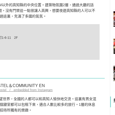
0M以外的高知縣的中央位置。建築物氛圍2層，通過大廳的話
間。沒有門禁這一點很讓人高興，想要夜遊高知縣的人可以不
過這裏，充滿了多國的氣氛。
-6-11 2F
hostel / embedded from Instagram
理念式希望世界，全國的人都可以和高知人愉快地交流。這裏有男女混
個寢室都可以包租下來，適合人數比較多的旅行。1層的休息
招待所獨有的樂趣。