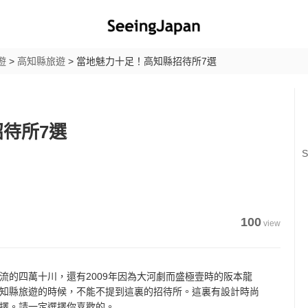
遊
>
高知縣旅遊
>
當地魅力十足！高知縣招待所7選
待所7選
S
100
view
流的四萬十川，還有2009年因為大河劇而盛極壹時的阪本龍
知縣旅遊的時候，不能不提到這裏的招待所。這裏有設計時尚
擇。請一定選擇你喜歡的。