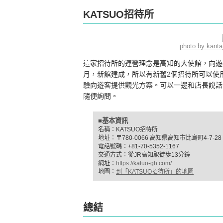
KATSUO招待所
photo by kant
這家招待所的運營理念是高知的大使館，向遊客
月，新館建成，所以有新舊2個招待所可以使
驗向遊客提供觀光方案。可以一邊和店長說話
隨便詢問。
■基本資訊
名稱：KATSUO招待所
地址：〒780-0066 高知県高知市比島町4-7-28
電話號碼：+81-70-5352-1167
交通方式：從JR高知駅徒歩13分鐘
網址：
https://katuo-gh.com/
地圖：
到「KATSUO招待所」的地圖
總結