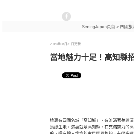
SeeingJapan頁首
>
四國旅
2019年08月31日更新
當地魅力十足！高知縣招
這裏有四國名城「高知城」，有流淌著美麗清
馬誕生地，這裏就是高知縣。在充滿魅力的高
的，還有讓人懷念的古民家風格的，有很多選