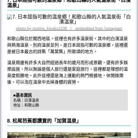
7. 日本屈指可數的温泉郷！和歌山縣的人氣温泉街「白濱
温泉」
photo by morino_kinoko1108 / embedded from Instagram
和歌山縣位於關西地區。這裡也有許多溫泉街。其中的白濱溫泉
與熱海溫泉、別府溫泉並列，是日本屈指可數的溫泉鄉。這裡還
是被日本最古的詩集「萬葉集」所歌頌的地方。
溫泉周邊有許多大自然經過長年的歲月而形成景觀，還有許多娛
樂設施，所以無論是個人旅行還是家庭旅行，這裡都是理想的溫
泉度假勝地。此外這裡還是海上運動的熱門根據地，休閒娛樂
後，可以泡在溫泉中去掉身體的疲勞。
■基本資訊
名稱：白濱温泉
地址：和歌山縣
8. 松尾芭蕉都讚賞的「加賀温泉」