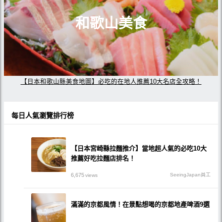
和歌山美食
【日本和歌山縣美食地圖】必吃的在地人推薦10大名店全攻略！
每日人氣瀏覽排行榜
【日本宮崎縣拉麵推介】當地超人氣的必吃10大
推薦好吃拉麵店排名！
6,675
SeeingJapan員工
views
滿滿的京都風情！在景點想喝的京都地產啤酒9選