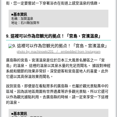
街，您一定要嘗試一下穿著浴衣在街道上感受溫泉的情趣。
■基本資訊
名稱：加賀温泉
地址：石川縣加賀市
9. 這裡可以作為您観光的拠点！「宮島・宮濱温泉」
photo by machinoeki201 / embedded from Instagram
廣島縣的宮島・宮濱溫泉是位於日本三大風景名勝區之一「宮
島」的溫泉。 這裡的溫泉以其泉水量的充足而聞名。 據說對神經
系統和關節的效果非常好，深受遊客和宮島當地人的喜愛。此外
它還以其高保溫效果而聞名。
說到宮島，即便是在看點眾多的廣島縣，也屬於觀光景點集中的
區域。因為該地區周圍有世界遺產等許多觀光景點，所以它還可
以作為觀光據點利用。去廣島縣的時候，請一定來享受一下這裡
的溫泉。
■基本資訊