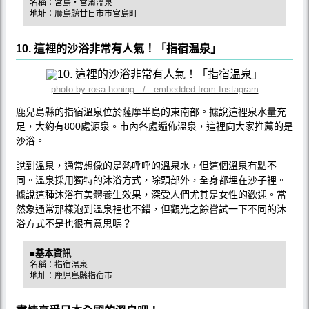
名稱：宮島・宮濱溫泉
地址：廣島縣廿日市市宮島町
10. 這裡的沙浴非常有人氣！「指宿温泉」
photo by rosa.honing / embedded from Instagram
鹿兒島縣的指宿溫泉位於薩摩半島的東南部。據說這裡泉水量充
足，大約有800處源泉。市內各處遍佈溫泉，這裡向大家推薦的是
沙浴。
說到溫泉，通常想像的是熱呼呼的溫泉水，但這個溫泉有點不
同。溫泉採用獨特的沐浴方式，除頭部外，全身都埋在沙子裡。
據說這種沐浴有美體養生效果，深受人們尤其是女性的歡迎。當
然象通常那樣泡到溫泉裡也不錯，但觀光之餘嘗試一下不同的沐
浴方式不是也很有意思嗎？
■基本資訊
名稱：指宿温泉
地址：鹿児島縣指宿市