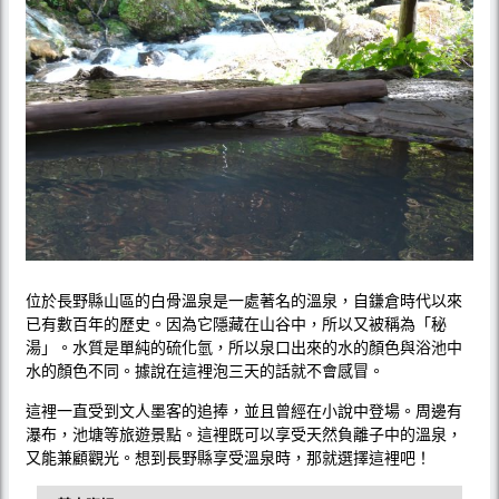
位於長野縣山區的白骨溫泉是一處著名的溫泉，自鎌倉時代以來
已有數百年的歷史。因為它隱藏在山谷中，所以又被稱為「秘
湯」。水質是單純的硫化氫，所以泉口出來的水的顏色與浴池中
水的顏色不同。據說在這裡泡三天的話就不會感冒。
這裡一直受到文人墨客的追捧，並且曾經在小說中登場。周邊有
瀑布，池塘等旅遊景點。這裡既可以享受天然負離子中的溫泉，
又能兼顧觀光。想到長野縣享受溫泉時，那就選擇這裡吧！