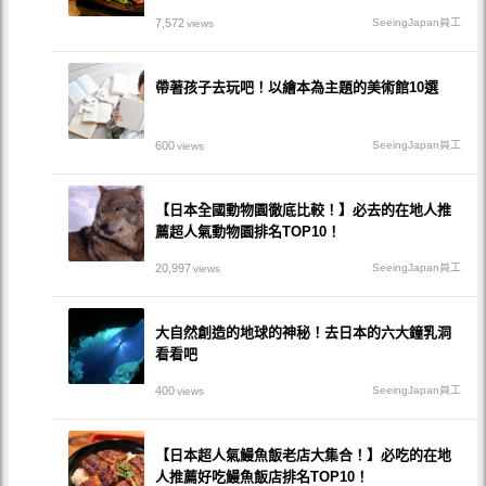
7,572
SeeingJapan員工
views
帶著孩子去玩吧！以繪本為主題的美術館10選
600
SeeingJapan員工
views
【日本全國動物園徹底比較！】必去的在地人推
薦超人氣動物園排名TOP10！
20,997
SeeingJapan員工
views
大自然創造的地球的神秘！去日本的六大鐘乳洞
看看吧
400
SeeingJapan員工
views
【日本超人氣鰻魚飯老店大集合！】必吃的在地
人推薦好吃鰻魚飯店排名TOP10！