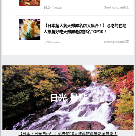
16,244
SeeingJapan員工
views
【日本超人氣天婦羅名店大集合！】必吃的在地
人推薦好吃天婦羅老店排名TOP10！
2,246
SeeingJapan員工
views
日光 景點
【日本・日光自由行】必去的10大推薦旅遊景點全攻略！