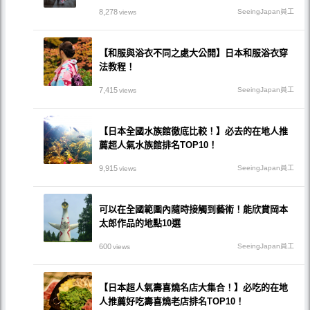
8,278
SeeingJapan員工
views
【和服與浴衣不同之處大公開】日本和服浴衣穿
法教程！
7,415
SeeingJapan員工
views
【日本全國水族館徹底比較！】必去的在地人推
薦超人氣水族館排名TOP10！
9,915
SeeingJapan員工
views
可以在全國範圍內隨時接觸到藝術！能欣賞岡本
太郎作品的地點10選
600
SeeingJapan員工
views
【日本超人氣壽喜燒名店大集合！】必吃的在地
人推薦好吃壽喜燒老店排名TOP10！