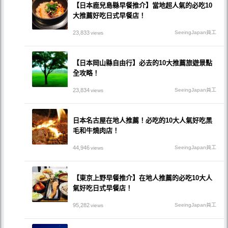
【日本鹿兒島縣早餐推介】當地超人氣的必吃10
大推薦好吃日式早餐店！
23,833
SeeingJapan員工
views
【日本岡山縣自由行】必去的10大推薦旅遊景點
全攻略！
23,834
SeeingJapan員工
views
日本名古屋在地人推薦！必吃的10大人氣好吃黑
毛和牛燒肉店！
44,946
SeeingJapan員工
views
【東京上野早餐推介】在地人推薦的必吃10大人
氣好吃日式早餐店！
95,282
SeeingJapan員工
views