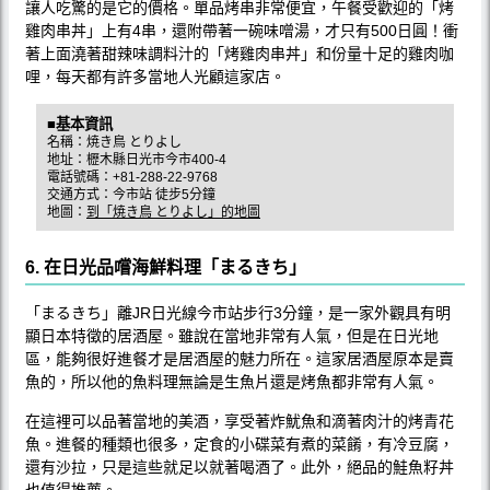
讓人吃驚的是它的價格。單品烤串非常便宜，午餐受歡迎的「烤
雞肉串丼」上有4串，還附帶著一碗味噌湯，才只有500日圓！衝
著上面澆著甜辣味調料汁的「烤雞肉串丼」和份量十足的雞肉咖
哩，每天都有許多當地人光顧這家店。
■基本資訊
名稱：焼き鳥 とりよし
地址：櫪木縣日光市今市400-4
電話號碼：+81-288-22-9768
交通方式：今市站 徒步5分鐘
地圖：
到「焼き鳥 とりよし」的地圖
6. 在日光品嚐海鮮料理「まるきち」
「まるきち」離JR日光線今市站步行3分鐘，是一家外觀具有明
顯日本特徵的居酒屋。雖說在當地非常有人氣，但是在日光地
區，能夠很好進餐才是居酒屋的魅力所在。這家居酒屋原本是賣
魚的，所以他的魚料理無論是生魚片還是烤魚都非常有人氣。
在這裡可以品著當地的美酒，享受著炸魷魚和滴著肉汁的烤青花
魚。進餐的種類也很多，定食的小碟菜有煮的菜餚，有冷豆腐，
還有沙拉，只是這些就足以就著喝酒了。此外，絕品的鮭魚籽丼
也值得推薦。