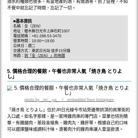
酒水的種類也很多，有當地產的酒，有燒酒等。到了這裡，不知
不覺中就忘記了時間，忘記了一切。
■基本資訊
名稱：全（ZEN）
地址：櫪木縣日光市上鉢石町1007
電話號碼：+81-288-53-3470
營業時間：10:00～19:00
公休日：週二
交通方式：東武日光站 徒步15分鐘
地圖：
到「全（ZEN）」的地圖
5. 價格合理的餐館，午餐也非常人氣「焼き鳥 とりよ
し」
photo by _mi._.ya_ / embedded from Instagram
「焼き鳥 とりよし」位於JR日光線今市站旁邊帶拱頂的商業街的
入口處。如名字那樣，是一家烤雞肉串的專門店。菜單也特別簡
單。有雞腿肉、蔥段金槍魚、雞肉丸、雞肝等，根據自己的口味
可以選擇鹽味或調料汁味。滴著肉汁的雞肉串讓人垂涎欲滴。