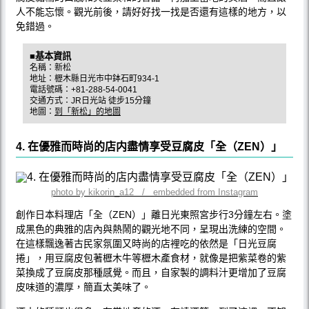
人不能忘懷。觀光前後，請好好找一找是否還有這樣的地方，以
免錯過。
■基本資訊
名稱：新松
地址：櫪木縣日光市中鉢石町934-1
電話號碼：+81-288-54-0041
交通方式：JR日光站 徒步15分鐘
地圖：
到「新松」的地圖
4. 在優雅而時尚的店内盡情享受豆腐皮「全（ZEN）」
photo by kikorin_a12 / embedded from Instagram
創作日本料理店「全（ZEN）」離日光東照宮步行3分鐘左右。塗
成黑色的典雅的店內與熱鬧的觀光地不同，呈現出洗練的空間。
在這樣飄逸著古民家氛圍又時尚的店裡吃的依然是「日光豆腐
捲」，用豆腐皮包著櫪木牛等櫪木產食材，就像是把紫菜卷的紫
菜換成了豆腐皮那種感覺。而且，自家製的調料汁更增加了豆腐
皮味道的濃厚，簡直太美味了。