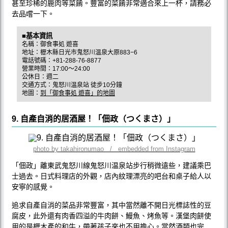
甚至珍稀的鹿肉等菜餚。豐富的菜餚非常適合來上一杯，請務必
去品嚐一下。
■基本資訊
名稱：御食事処 遊喜
地址：櫪木縣日光市鬼怒川温泉大原883−6
電話號碼：+81-288-76-8877
營業時間：17:00〜24:00
公休日：週二
交通方式：鬼怒川温泉站 徒步10分鐘
地圖：
到「御食事処 遊喜」的地圖
9. 自產自消的居酒屋！「佃政（つくまさ）」
photo by takahironumao / embedded from Instagram
「佃政」離東武鬼怒川線鬼怒川温泉站步行稍微遠些，建議乘巴
士過去。日式料理店的外觀，店內紋理漂亮的吧台和桌子給人以
安寧的感覺。
追求自產自消的菜品非常豐富，其中當然離不開日光標誌性的豆
腐皮，此外還有肉香四溢的牛肉餅、鰻魚、烤魚等。漢堡肉餅使
用的是櫪木產的和牛，帶著孩子來也不用擔心。當然酒類也完