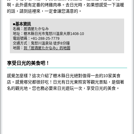
啊。此外還有定番的烤雞肉串。去日光時，如果想感受一下溫暖
的話，請到這裡來，一定會讓您滿意的。
■基本資訊
名稱：居酒屋たかなみ
地址：櫪木縣日光市鬼怒川温泉大原1408-10
電話號碼：+81-288-25-7779
交通方式：鬼怒川溫泉站 徒步8分鐘
地圖：
到「居酒屋たかなみ」的地圖
享受日光的美食吧！
感覺怎麼樣？這次介紹了櫪木縣日光絕對值得一去的10家美食
店。感覺哪兒都很好吃！日光有日光東照宮等觀光景點，是個著
名的觀光地。您也務必要來日光遊玩一次，享受日光的美食。