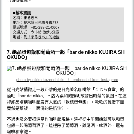
■基本資訊
名稱：まるきち
地址：櫪木縣日光市今市278
電話號碼：+81-288-21-0607
交通方式：今市站 徒步5分鐘
地圖：
到「まるきち」的地圖
7. 絶品蛋包飯和葡萄酒一起「bar de nikko KUJIRA SH
OKUDO」
photo by nikko.kazenohibiki / embedded from Instagram
從日光站稍微走一段距離的是日光著名咖啡館「くじら食堂」的
酒吧「bar de nikko」。店內柔和的照明散發出時髦的氛圍。在這
裡能品嚐到咖啡館最有人氣的「軟糯蛋包飯」。軟軟的雞蛋下面
竟然是菜飯，上面澆的是奶油汁。
不過也沒必要把這當作咖啡館規格。這裡從中午開始就可以和蛋
包飯一起喝葡萄酒了。這裡除了葡萄酒、雞尾酒、啤酒外，還有
咖啡和拿鐵。