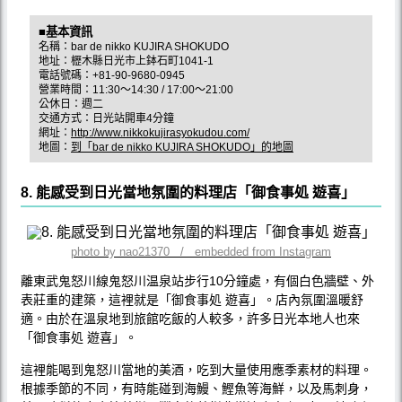
■基本資訊
名稱：bar de nikko KUJIRA SHOKUDO
地址：櫪木縣日光市上鉢石町1041-1
電話號碼：+81-90-9680-0945
營業時間：11:30～14:30 / 17:00～21:00
公休日：週二
交通方式：日光站開車4分鐘
網址：
http://www.nikkokujirasyokudou.com/
地圖：
到「bar de nikko KUJIRA SHOKUDO」的地圖
8. 能感受到日光當地氛圍的料理店「御食事処 遊喜」
photo by nao21370 / embedded from Instagram
離東武鬼怒川線鬼怒川温泉站步行10分鐘處，有個白色牆壁、外
表莊重的建築，這裡就是「御食事処 遊喜」。店內氛圍溫暖舒
適。由於在溫泉地到旅館吃飯的人較多，許多日光本地人也來
「御食事処 遊喜」。
這裡能喝到鬼怒川當地的美酒，吃到大量使用應季素材的料理。
根據季節的不同，有時能碰到海鰻、鰹魚等海鮮，以及馬刺身，