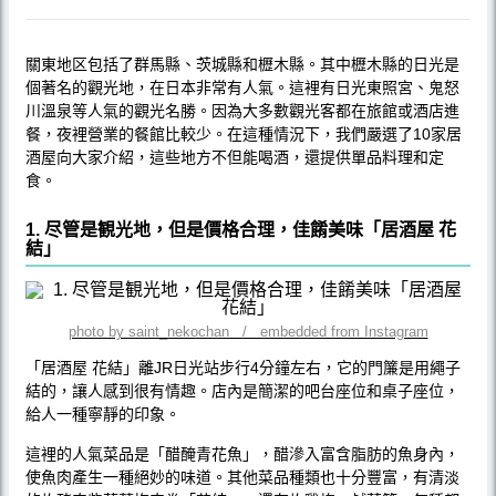
關東地区包括了群馬縣、茨城縣和櫪木縣。其中櫪木縣的日光是
個著名的觀光地，在日本非常有人氣。這裡有日光東照宮、鬼怒
川溫泉等人氣的觀光名勝。因為大多數觀光客都在旅館或酒店進
餐，夜裡營業的餐館比較少。在這種情況下，我們嚴選了10家居
酒屋向大家介紹，這些地方不但能喝酒，還提供單品料理和定
食。
1. 尽管是観光地，但是價格合理，佳餚美味「居酒屋 花
結」
photo by saint_nekochan / embedded from Instagram
「居酒屋 花結」離JR日光站步行4分鐘左右，它的門簾是用繩子
結的，讓人感到很有情趣。店內是簡潔的吧台座位和桌子座位，
給人一種寧靜的印象。
這裡的人氣菜品是「醋醃青花魚」，醋滲入富含脂肪的魚身內，
使魚肉產生一種絕妙的味道。其他菜品種類也十分豐富，有清淡