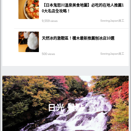
【日本鬼怒川溫泉美食地圖】必吃的在地人推薦1
0大名店全攻略！
9,559
SeeingJapan員工
views
天然冰的激戰區！櫔木最新推薦刨冰店10選
500
SeeingJapan員工
views
日光 景點