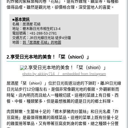
的炸豬肉紫蘇葉梅肉卷「花結」，還有炸雞塊、鹹菜等，每種都
值得品嚐。雖然是觀光地，卻價格合理，深受當地人的喜愛。
■基本資訊
名稱：居酒屋 花結
地址：櫪木縣日光市相生町13-4
電話號碼：+81-288-53-2781
交通方式：JR日光線日光站 徒步4分鐘
地圖：
到「居酒屋 花結」的地圖
2.享受日光本地的美食！「栞（shiori）」
photo by akkiey714 / embedded from Instagram
居酒屋「栞（shiori）」位於日光街道沿途的下鉢町，離JR日光線
日光站步行12分鐘左右，是個非常像觀光地的餐館。外觀嶄新而
時髦，店內明亮而且給人一種親切感。這裡的菜譜上有日餐、西
餐、中餐，種類繁多，但是最想推薦的還是日光的鄉土料理。
肉質鮮嫩、生薑味十足的「櫪木夢豬肉炒薑絲」和日光名產「炸
豆腐捲」是最值得推薦的兩樣菜品。這裡的菜單上既有份量十足
的雞蛋捲等單品，又有帶著豆腐皮刺身的套餐，總之種類十分豐