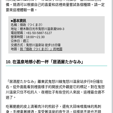
備。燒酒可以根據自己的喜愛和店裡商量嘗試各個種類。請一定
要來這裡體驗一番。
■基本資訊
名稱：佃政（つくまさ）
地址：櫪木縣日光市鬼怒川温泉瀧589-3
電話號碼：+81-50-5887-5127
營業時間：18:00〜21:30
公休日：週三
交通方式：鬼怒川温泉站 徒步15分鐘
地圖：
到「佃政（つくまさ）」的地圖
10. 在温泉地想小酌一杯「居酒屋たかなみ」
「居酒屋たかなみ」離東武鬼怒川線鬼怒川温泉站步行8分鐘左
右。從外面能看到裡面樣子的開放式外觀是它的標記。對在鬼怒
川溫泉只住不吃的人、夜裡肚子有些空的人來說，這裡最合適不
過了。
吃著脆脆的皮上滴著肉汁的煎餃子，還有大蒜味噌風味的馬刺
身，手裡拿著啤酒，享受著溫泉的夜生活，這樣是不是也不錯