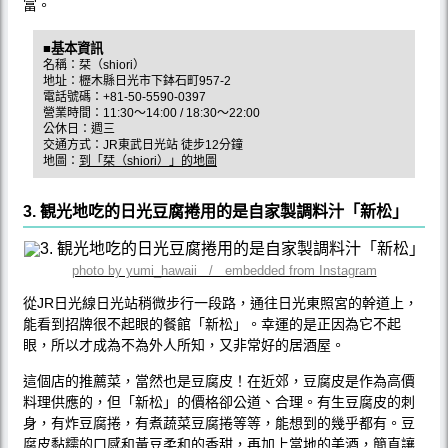
富。
■基本資訊
名稱：栞（shiori）
地址：櫪木縣日光市下鉢石町957-2
電話號碼：+81-50-5590-0397
營業時間：11:30～14:00 / 18:30～22:00
公休日：週三
交通方式：JR東武日光站 徒步12分鐘
地圖：
到「栞（shiori）」的地圖
3. 観光地吃的日光豆腐捲用的是自家製調料汁「新松」
photo by yumi_hawaii / embedded from Instagram
從JR日光線日光站稍微步行一段路，通往日光東照宮的幹道上，
能看到招牌很不起眼的餐館「新松」。幸運的是正因為它不起
眼，所以才成為不為外人所知，又非常好的居酒屋。
這個店的推薦菜，當然也是豆腐皮！在近郊，豆腐皮是作為高價
料理供應的，但「新松」的價格卻公道、合理。有生豆腐皮的刺
身，有炸豆腐捲，有煮蔬菜豆腐捲等等，能想到的幾乎都有。豆
腐皮黏糯的口感和黃豆柔和的香甜，再加上當地的美酒，簡直讓