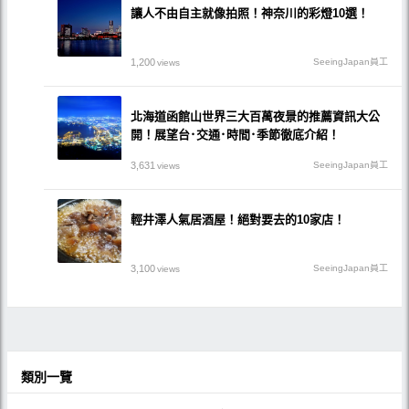
讓人不由自主就像拍照！神奈川的彩燈10選！
1,200
SeeingJapan員工
views
北海道函館山世界三大百萬夜景的推薦資訊大公
開！展望台･交通･時間･季節徹底介紹！
3,631
SeeingJapan員工
views
輕井澤人氣居酒屋！絕對要去的10家店！
3,100
SeeingJapan員工
views
類別一覽