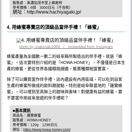
販售處：美濃加茂市堂上蜂屋柿
參考價格：6個 3000日元（不含稅）
網址：http://www.hachiyagaki.jp/
4. 用蜂蜜專賣店的頂級品當伴手禮！「蜂蜜」
photo by makimaki1984 / embedded from Instagram
蜂蜜產量為全國數一數二的岐阜縣所製造出的伴手禮，就是「蜂
蜜」。這次要特別介紹的是「HOWA HONEY」，不僅僅是日本生
產的蜂蜜，更從世界各國精挑細選，販賣種類相當豐富。
除了可以購買當作伴手禮，店內還設有內用區域，可以吃到自家
生產的蜂蜜所做成的飲料跟甜點。特別是岐阜縣當地的「蓮實蜂
蜜」，可以嚐到至高無上的甜味與香味！對健康有益的蜂蜜，要
不要當作來岐阜旅遊的伴手禮呢？
■基本資訊
商品名：蓮實蜂蜜
販售處：HOWA HONEY
參考價格：120g 1296日元
網址：
https://www.howa-honey.com/