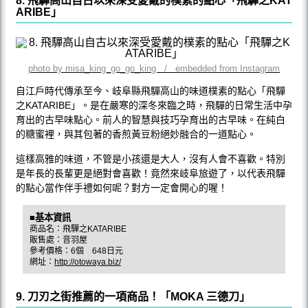
8. 飛驒高山自古以來深受愛戴的樸素的點心「飛驒之KAT
ARIBE」
photo by misa_king_go_go_king / embedded from Instagram
自江戶時代傳承至今、岐阜縣飛驒高山的味道樸素的點心「飛驒
之KATARIBE」。是在嚴寒的深冬來臨之時，飛驒的日常生活中孕
育出的古早味點心。前人的智慧與技巧孕育出的古早味。在純白
的糖蜜裡，與其包著的香煎黃豆粉絕妙融合的一道點心。
這樣高雅的味道，不管是小孩還是大人，沒有人會不喜歡。特別
是年長的長輩更是絕對會喜歡！竟然來岐阜旅遊了，以代表飛驒
的點心當作伴手禮如何呢？對方一定會開心的喔！
■基本資訊
商品名：飛驒之KATARIBE
販售處：音羽屋
參考價格：6個 648日元
網址：
http://otowaya.biz/
9. 刀刃之街推薦的一項商品！「MOKA 三德刀」