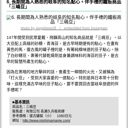
6. 長期間為人熟悉的岐阜的知名點心。伴手禮的鐵板商品
「三嶋豆」
photo by ringohime18 / embedded from Instagram
147年間受到民眾愛戴、飛驒高山的知名商品就是「三嶋豆」。以
大豆配上高級的砂糖、青海苔，是古早時期便有的點心。在畫有
黃色的馬、復古風的罐子裡的是，有著純樸味道的豆子點心。除
了白砂糖豆，裹著代替乾燥劑並身兼調味料的海苔的豆子，是古
早的智慧所產生的點心。
因為在黑暗的地方擊碎的話，會產生一瞬間的火光，又被稱為
「打火豆」，受到大家喜愛的一道點心。特別是與日本茶十分對
味。這樣充滿古早味的豆子點心，要不要買回去當岐阜旅遊的伴
手禮呢？
■基本資訊
商品名：三嶋豆
販售處：有限公司 長瀬久兵衛商肆
參考價格：復古罐裝（小） 1080日元
網址：
http://www.mishimamame.com/