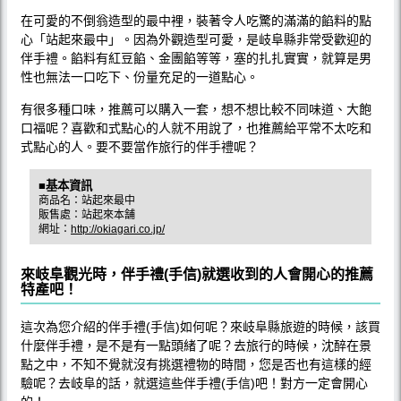
在可愛的不倒翁造型的最中裡，裝著令人吃驚的滿滿的餡料的點
心「站起來最中」。因為外觀造型可愛，是岐阜縣非常受歡迎的
伴手禮。餡料有紅豆餡、金團餡等等，塞的扎扎實實，就算是男
性也無法一口吃下、份量充足的一道點心。
有很多種口味，推薦可以購入一套，想不想比較不同味道、大飽
口福呢？喜歡和式點心的人就不用說了，也推薦給平常不太吃和
式點心的人。要不要當作旅行的伴手禮呢？
■基本資訊
商品名：站起來最中
販售處：站起來本舗
網址：
http://okiagari.co.jp/
來岐阜觀光時，伴手禮(手信)就選收到的人會開心的推薦
特產吧！
這次為您介紹的伴手禮(手信)如何呢？來岐阜縣旅遊的時候，該買
什麼伴手禮，是不是有一點頭緒了呢？去旅行的時候，沈醉在景
點之中，不知不覺就沒有挑選禮物的時間，您是否也有這樣的經
驗呢？去岐阜的話，就選這些伴手禮(手信)吧！對方一定會開心