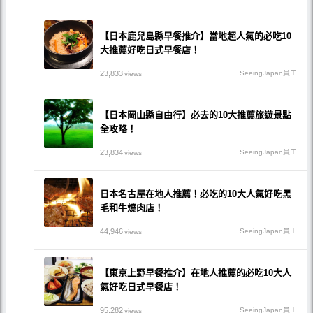
【日本鹿兒島縣早餐推介】當地超人氣的必吃10
大推薦好吃日式早餐店！
23,833
SeeingJapan員工
views
【日本岡山縣自由行】必去的10大推薦旅遊景點
全攻略！
23,834
SeeingJapan員工
views
日本名古屋在地人推薦！必吃的10大人氣好吃黑
毛和牛燒肉店！
44,946
SeeingJapan員工
views
【東京上野早餐推介】在地人推薦的必吃10大人
氣好吃日式早餐店！
95,282
SeeingJapan員工
views