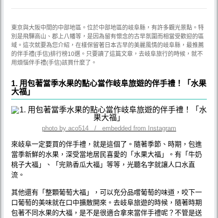
東京與大阪中間的中部地區。位於中部地區的岐阜縣，有許多觀光景點。特
別是飛驒高山、郡上八幡等，是因為留有懷念的古早氛圍而相當受歡迎的區
域。這次就要為您介紹，在樣保留著日本古早的美麗風情的岐阜縣，最推薦
的伴手禮(手信)排行榜10選。只要讀了這篇文章，去岐阜旅行的時候，就不
用煩惱伴手禮(手信)該買什麼了。
1. 用包著當季水果的點心當作岐阜旅遊的伴手禮！「水果
大福」
photo by aco514 / embedded from Instagram
來岐阜一定要買的伴手禮，就是這個了。隨著季節、時期，包進
當季新鮮的水果，深受當地居民喜愛的「水果大福」。有「牛奶
桃子大福」、「完熟香瓜大福」等等，光聽名字就讓人口水直
流。
其他還有「整顆葡萄大福」，可以充分品嚐葡萄的味道，咬下一
口葡萄的美味就在口中擴散開來。去岐阜旅遊的時候，隨著時期
包著不同水果的大福，是不是很適合拿來當伴手禮呢？不管是送