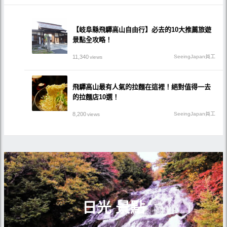
【岐阜縣飛驒高山自由行】必去的10大推薦旅遊
景點全攻略！
11,340
SeeingJapan員工
views
飛驒高山最有人氣的拉麵在這裡！絕對值得一去
的拉麵店10選！
8,200
SeeingJapan員工
views
日光 景點