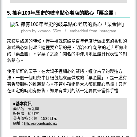
5. 擁有100年歷史的岐阜點心老店的點心「栗金團」
photo by xxsaoo_55xx / embedded from Instagram
來岐阜旅遊的時候，伴手禮就選岐阜百年老店所做出來的香甜的
和式點心如何呢？這裡要介紹的是，明治40年創業的老店所做出
的「栗金團」。以栗子之鄉而聞名的中津川地區最具代表性的知
名點心。
使用新鮮的栗子，在大鍋子裡細心的蒸烤，遵守古早的製造方
法，一個一個用茶巾仔細包起來而做成的「栗金團」，是一道有
著香醇甜味的推薦點心。不管小孩還是大人都能開心品嚐！只有
在固定的時期有販售，如果有看到的話一定要買來當伴手禮。
■基本資訊
商品名：栗金團
販售處：松月堂
參考價格：6個 1539日元
網址：
http://syogetsudo.jp/