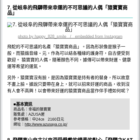
7. 從岐阜的飛驒帶來幸運的不可思議的人偶「猿寶寶商
品」
photo by happy_828_smile / embedded from Instagram
飛駝的不可思議的名產「猿寶寶商品」。因為形狀像是猴子一
般，而猿諧音緣・元，作為可以結各種緣的護身符，自古便受到
歡迎。 猿寶寶的人偶，隨著顏色不同，據傳可以帶來財運、健康
運等希望的運氣。
另外，猿寶寶沒有臉，是因為猿寶寶是持有者的替身，所以故意
不畫上臉。據說只要帶在身上，就可以招來好運的商品，收到沒
有人會不高興！以會帶來好運的猿寶寶商品當作伴手禮如何呢？
■基本資訊
商品名：幸福的猿寶寶
販售處：AZUSA屋
參考價格：中24㎝ 2160日元
網址：
http://www.azusaya.co.jp/