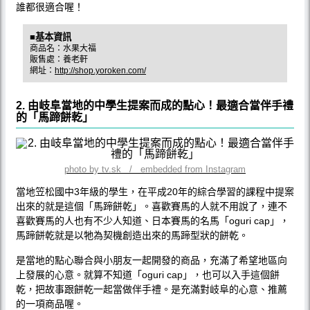
誰都很適合喔！
■基本資訊
商品名：水果大福
販售處：養老軒
網址：
http://shop.yoroken.com/
2. 由岐阜當地的中學生提案而成的點心！最適合當伴手禮
的「馬蹄餅乾」
photo by tv.sk / embedded from Instagram
當地笠松國中3年級的學生，在平成20年的綜合學習的課程中提案
出來的就是這個「馬蹄餅乾」。喜歡賽馬的人就不用說了，連不
喜歡賽馬的人也有不少人知道、日本賽馬的名馬「oguri cap」，
馬蹄餅乾就是以牠為契機創造出來的馬蹄型狀的餅乾。
是當地的點心聯合與小朋友一起開發的商品，充滿了希望地區向
上發展的心意。就算不知道「oguri cap」，也可以入手這個餅
乾，把故事跟餅乾一起當做伴手禮。是充滿對岐阜的心意、推薦
的一項商品喔。