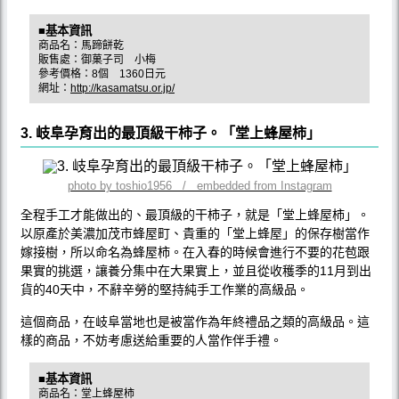
■基本資訊
商品名：馬蹄餅乾
販售處：御菓子司 小梅
參考價格：8個 1360日元
網址：
http://kasamatsu.or.jp/
3. 岐阜孕育出的最頂級干柿子。「堂上蜂屋柿」
photo by toshio1956 / embedded from Instagram
全程手工才能做出的、最頂級的干柿子，就是「堂上蜂屋柿」。
以原產於美濃加茂市蜂屋町、貴重的「堂上蜂屋」的保存樹當作
嫁接樹，所以命名為蜂屋柿。在入春的時候會進行不要的花苞跟
果實的挑選，讓養分集中在大果實上，並且從收穫季的11月到出
貨的40天中，不辭辛勞的堅持純手工作業的高級品。
這個商品，在岐阜當地也是被當作為年終禮品之類的高級品。這
樣的商品，不妨考慮送給重要的人當作伴手禮。
■基本資訊
商品名：堂上蜂屋柿