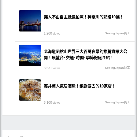
讓人不由自主就像拍照！神奈川的彩燈10選！
1,200
SeeingJapan員工
views
北海道函館山世界三大百萬夜景的推薦資訊大公
開！展望台･交通･時間･季節徹底介紹！
3,631
SeeingJapan員工
views
輕井澤人氣居酒屋！絕對要去的10家店！
3,100
SeeingJapan員工
views