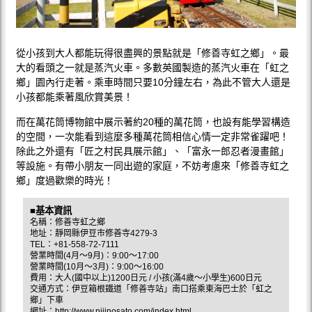
從小孩到大人都能玩得很盡興的景點就是「修善寺虹之鄉」。最
大的看頭之一就是蒸汽火車。多數英國製造的蒸汽火車在「虹之
鄉」園內行走著。乘車時間只要10分鐘左右，為此不管大人還是
小孩都能乘著風欣賞美景！
而在萬花筒博物館中展示著約20種的萬花筒，也設有能學習構造
的空間，一次能看到這麼多種萬花筒相信心情一定非常雀躍吧！
除此之外還有「匠之村民具展示館」、「富永一郎忍者漫畫館」
等設施。有帶小朋友一同出遊的家庭，不妨考慮來「修善寺虹之
鄉」度過歡樂的時光！
■基本資訊
名稱：修善寺虹之鄉
地址：靜岡縣伊豆市修善寺4279-3
TEL：+81-558-72-7111
營業時間(4月〜9月)：9:00〜17:00
營業時間(10月〜3月)：9:00〜16:00
費用：大人(國中以上)1200日元 / 小孩(滿4歲〜小學生)600日元
交通方式：伊豆箱根鐵道「修善寺站」南口搭乘東海巴士於「虹之
鄉」下車
網址：
http://www.nijinosato.com/index.html