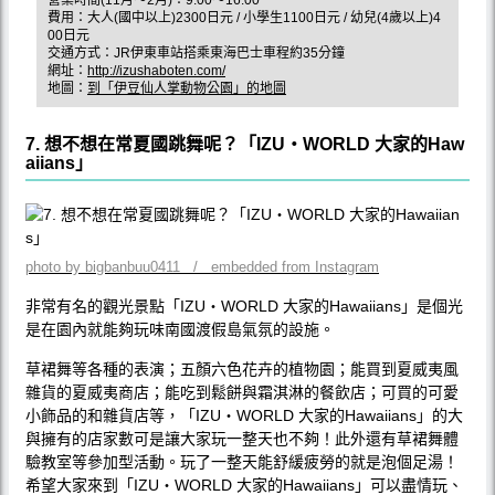
費用：大人(國中以上)2300日元 / 小學生1100日元 / 幼兒(4歲以上)4
00日元
交通方式：JR伊東車站搭乘東海巴士車程約35分鐘
網址：
http://izushaboten.com/
地圖：
到「伊豆仙人掌動物公園」的地圖
7. 想不想在常夏國跳舞呢？「IZU‧WORLD 大家的Haw
aiians」
photo by bigbanbuu0411 / embedded from Instagram
非常有名的觀光景點「IZU‧WORLD 大家的Hawaiians」是個光
是在園內就能夠玩味南國渡假島氣氛的設施。
草裙舞等各種的表演；五顏六色花卉的植物園；能買到夏威夷風
雜貨的夏威夷商店；能吃到鬆餅與霜淇淋的餐飲店；可買的可愛
小飾品的和雜貨店等，「IZU‧WORLD 大家的Hawaiians」的大
與擁有的店家數可是讓大家玩一整天也不夠！此外還有草裙舞體
驗教室等參加型活動。玩了一整天能舒緩疲勞的就是泡個足湯！
希望大家來到「IZU‧WORLD 大家的Hawaiians」可以盡情玩、