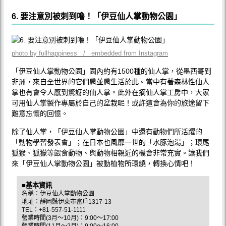
6. 要注意別被刺到嚕！「伊豆仙人掌動物公園」
photo by fullhappiness / embedded from Instagram
「伊豆仙人掌動物公園」園內約有1500種的仙人掌，從墨西哥到
非洲，來自全世界的它們肩並肩生活於此。當中有著森林性仙人
掌也有會令人感到驚訝的仙人掌。此外在摘仙人掌工房中，大家
可用仙人掌製作專屬於自己的盆栽呢！或許這會為你的旅途留下
難意忘懷的回憶。
除了仙人掌，「伊豆仙人掌動物公園」中還有動物們所活躍的
「動物學習發表會」；在日本也風靡一世的「水豚泡湯」；環尾
狐猴、狐獴等餵食動物、與動物相親近的機會非常充實。讓我們
來「伊豆仙人掌動物公園」被動植物所環繞，轉換心情吧！
■基本資訊
名稱：伊豆仙人掌動物公園
地址：靜岡縣伊東市富戶1317-13
TEL：+81-557-51-1111
營業時間(3月〜10月)：9:00〜17:00
營業時間(11月〜2月)：9:00〜16:00