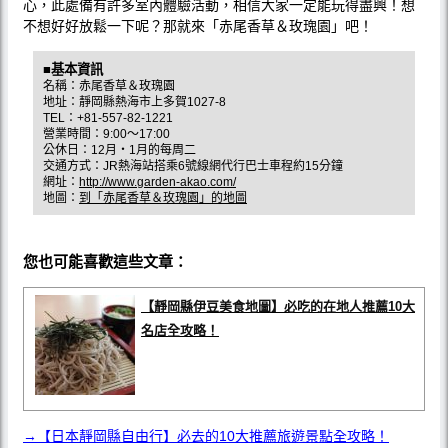
心，此處備有許多室內體驗活動，相信大家一定能玩得盡興！想
不想好好放鬆一下呢？那就來「赤尾香草＆玫瑰園」吧！
■基本資訊
名稱：赤尾香草＆玫瑰園
地址：靜岡縣熱海市上多賀1027-8
TEL：+81-557-82-1221
營業時間：9:00〜17:00
公休日：12月‧1月的每周二
交通方式：JR熱海站搭乘6號線網代行巴士車程約15分鐘
網址：
http://www.garden-akao.com/
地圖：
到「赤尾香草＆玫瑰園」的地圖
您也可能喜歡這些文章：
【靜岡縣伊豆美食地圖】必吃的在地人推薦10大
名店全攻略！
→【日本靜岡縣自由行】必去的10大推薦旅遊景點全攻略！