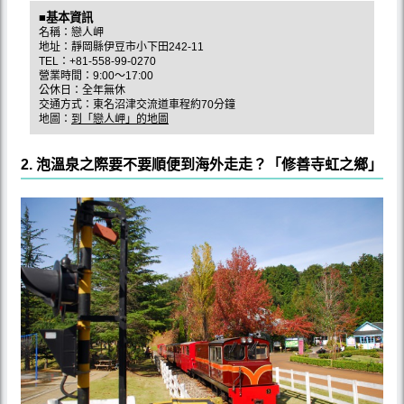
■基本資訊
名稱：戀人岬
地址：靜岡縣伊豆市小下田242-11
TEL：+81-558-99-0270
營業時間：9:00〜17:00
公休日：全年無休
交通方式：東名沼津交流道車程約70分鐘
地圖：
到「戀人岬」的地圖
2. 泡溫泉之際要不要順便到海外走走？「修善寺虹之鄉」