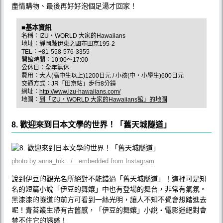
盡情購物、最後再好好泡個足湯才回家！
■基本資訊
名稱：IZU‧WORLD 大家的Hawaiians
地址：靜岡縣伊東之國市田京195-2
TEL：+81-558-576-3355
開館時間：10:00〜17:00
公休日：全年無休
費用：大人(高中生以上)1200日元 / 小孩(中‧小學生)600日元
交通方式：JR「田京站」步行8分鐘
網址：
http://www.izu-hawaiians.com/
地圖：
到「IZU‧WORLD 大家的Hawaiians館」的地圖
8. 歡迎來到日本文學的世界！「舊天城隧道」
photo by anna_tnk / embedded from Instagram
說到伊豆的觀光名所絕對不能錯過「舊天城隧道」！這裡可是知
名的短篇小說「伊豆的舞孃」中也有登場的舞台，非常有氣氛。
黑漆漆的隧道的前方可看到一絲光明，讓人不知不覺會想踏進去
呢！青苔叢生帶有古舊感，「伊豆的舞孃」小說‧電影迷絕對會
禁不住它的誘惑！