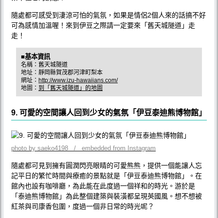
隨處都可感受到淒涼可怕的氣氛，如果是情侶2個人來的話搞不好
可為感情加溫喔！來到伊豆之際請一定要來「舊天城隧道」走
走！
■基本資訊
名稱：舊天城隧道
地址：靜岡縣賀茂郡河津町梨本
網址：
http://www.izu-hawaiians.com/
地圖：
到「舊天城隧道」的地圖
9. 可愛的空間讓人回到少女的氣氛「伊豆泰迪熊博物館」
photo by saeko4198 / embedded from Instagram
隨處都可見到擁有圓潤閃亮眼睛的可愛熊熊，提供一個能讓人忘
記平日的繁忙時間與療癒的景點就是「伊豆泰迪熊博物館」。在
館內也設有咖啡廳，為此能在此度過一個祥和的時光。游於是
「泰迪熊博物館」為此整個建築與裝潢都呈現英國風。想不想被
紅茶與司康香包圍，度過一個非日常的時光呢？