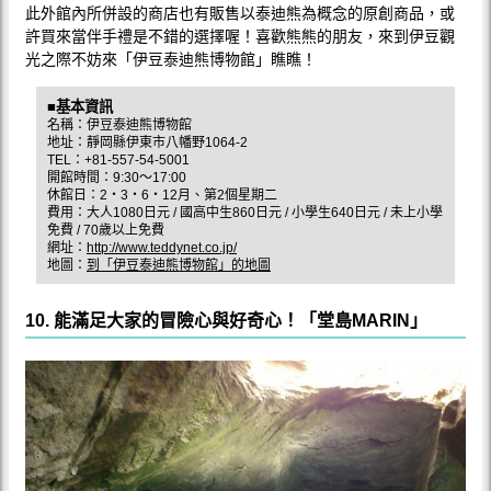
此外館內所併設的商店也有販售以泰迪熊為概念的原創商品，或
許買來當伴手禮是不錯的選擇喔！喜歡熊熊的朋友，來到伊豆觀
光之際不妨來「伊豆泰迪熊博物館」瞧瞧！
■基本資訊
名稱：伊豆泰迪熊博物館
地址：靜岡縣伊東市八幡野1064-2
TEL：+81-557-54-5001
開館時間：9:30〜17:00
休館日：2‧3‧6‧12月、第2個星期二
費用：大人1080日元 / 國高中生860日元 / 小學生640日元 / 未上小學
免費 / 70歲以上免費
網址：
http://www.teddynet.co.jp/
地圖：
到「伊豆泰迪熊博物館」的地圖
10. 能滿足大家的冒險心與好奇心！「堂島MARIN」