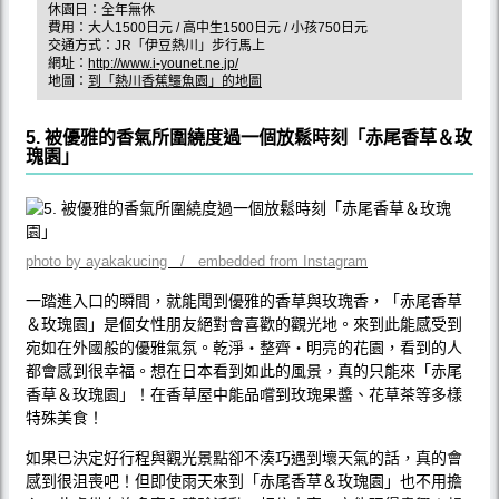
休園日：全年無休
費用：大人1500日元 / 高中生1500日元 / 小孩750日元
交通方式：JR「伊豆熱川」步行馬上
網址：
http://www.i-younet.ne.jp/
地圖：
到「熱川香蕉鱷魚園」的地圖
5. 被優雅的香氣所圍繞度過一個放鬆時刻「赤尾香草＆玫
瑰園」
photo by ayakakucing / embedded from Instagram
一踏進入口的瞬間，就能聞到優雅的香草與玫瑰香，「赤尾香草
＆玫瑰園」是個女性朋友絕對會喜歡的觀光地。來到此能感受到
宛如在外國般的優雅氣氛。乾淨‧整齊‧明亮的花園，看到的人
都會感到很幸福。想在日本看到如此的風景，真的只能來「赤尾
香草＆玫瑰園」！在香草屋中能品嚐到玫瑰果醬、花草茶等多樣
特殊美食！
如果已決定好行程與觀光景點卻不湊巧遇到壞天氣的話，真的會
感到很沮喪吧！但即使雨天來到「赤尾香草＆玫瑰園」也不用擔