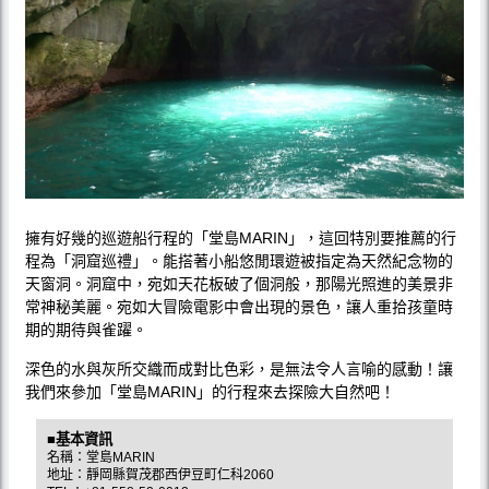
擁有好幾的巡遊船行程的「堂島MARIN」，這回特別要推薦的行
程為「洞窟巡禮」。能搭著小船悠閒環遊被指定為天然紀念物的
天窗洞。洞窟中，宛如天花板破了個洞般，那陽光照進的美景非
常神秘美麗。宛如大冒險電影中會出現的景色，讓人重拾孩童時
期的期待與雀躍。
深色的水與灰所交織而成對比色彩，是無法令人言喻的感動！讓
我們來參加「堂島MARIN」的行程來去探險大自然吧！
■基本資訊
名稱：堂島MARIN
地址：靜岡縣賀茂郡西伊豆町仁科2060