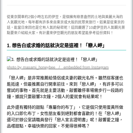
從東京開車約2個小時左右的伊豆，是個擁有綠意盎然的土地與美麗大海的
人氣觀光地。每年都有許多來自東京或大阪的民眾來旅行。如果是從東京的
話，能當日來回也是它有人氣的秘密呢！這回嚴選了10處伊豆的人氣觀光景
點要來介紹給大家。有計畫來伊豆觀光的朋友希望能參考這份資料！
1. 想告白或求婚的話就決定是這裡！「戀人岬」
photo by masami_honeybee / embedded from Instagram
「戀人岬」是非常推薦給情侶或夫妻的觀光名所。雖然搭客運也
能抵達，但最推薦自行開車前往。來到「戀人岬」，有許多可以
嘗試的事物。首先就是主要活動，敲響離停車場需步行一段路的
鐘，據說只要敲響3次鐘，2個人的愛就會有結果呢！
此外還有獨特的甜點「專屬你的布丁」，它是個只使用蛋黃所做
的入口即化布丁，女性朋友看到絕對都會喜歡的！在「戀人岬」
還可於辦公室請職員發行「戀人宣言證明書」呢！敲響愛之鐘，
品嚐甜點，幸福快樂的回家，不覺得很棒嗎？