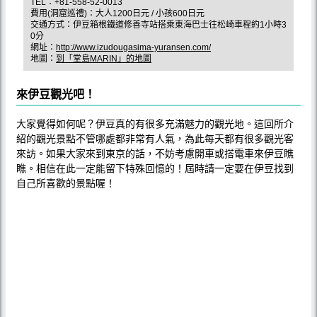
TEL：+81-558-52-0013
費用(洞窟巡禮)：大人1200日元 / 小孩600日元
交通方式：伊豆箱根鐵道修善寺站搭乘東海巴士往松崎車程約1小時3
0分
網址：
http://www.izudougasima-yuransen.com/
地圖：
到「堂島MARIN」的地圖
來伊豆觀光吧！
大家覺得如何呢？伊豆真的有很多充滿魅力的觀光地。這回所介
紹的觀光景點不管哪處都非常有人氣，為此每天都有很多觀光客
來訪。如果大家來到東京的話，不妨考慮開車或搭電車來伊豆瞧
瞧。相信在此一定能留下特殊回憶的！屆時請一定要在伊豆找到
自己所喜歡的景點喔！