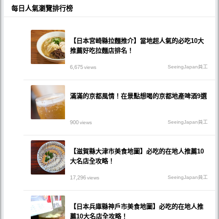
每日人氣瀏覽排行榜
【日本宮崎縣拉麵推介】當地超人氣的必吃10大
推薦好吃拉麵店排名！
6,675
SeeingJapan員工
views
滿滿的京都風情！在景點想喝的京都地產啤酒9選
900
SeeingJapan員工
views
【滋賀縣大津市美食地圖】必吃的在地人推薦10
大名店全攻略！
17,296
SeeingJapan員工
views
【日本兵庫縣神戶市美食地圖】必吃的在地人推
薦10大名店全攻略！