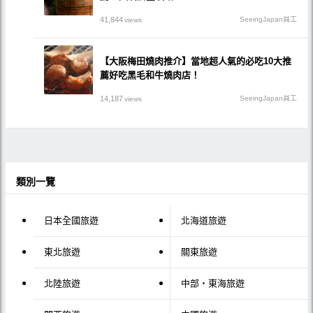
41,844
SeeingJapan員工
views
【大阪梅田燒肉推介】當地超人氣的必吃10大推
薦好吃黑毛和牛燒肉店！
14,187
SeeingJapan員工
views
類別一覽
日本全國旅遊
北海道旅遊
東北旅遊
關東旅遊
北陸旅遊
中部・東海旅遊