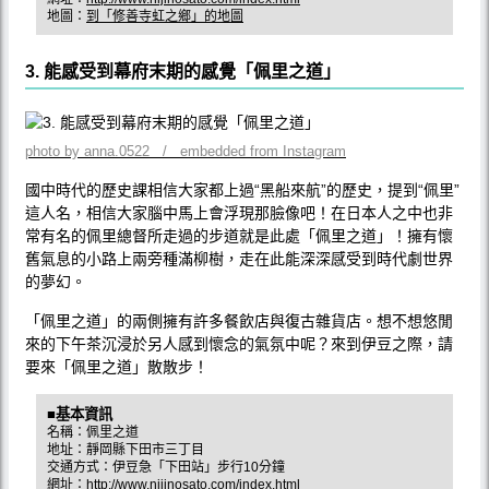
地圖：
到「修善寺虹之鄉」的地圖
3. 能感受到幕府末期的感覺「佩里之道」
photo by anna.0522 / embedded from Instagram
國中時代的歷史課相信大家都上過“黑船來航”的歷史，提到“佩里”
這人名，相信大家腦中馬上會浮現那臉像吧！在日本人之中也非
常有名的佩里總督所走過的步道就是此處「佩里之道」！擁有懷
舊氣息的小路上兩旁種滿柳樹，走在此能深深感受到時代劇世界
的夢幻。
「佩里之道」的兩側擁有許多餐飲店與復古雜貨店。想不想悠閒
來的下午茶沉浸於另人感到懷念的氣氛中呢？來到伊豆之際，請
要來「佩里之道」散散步！
■基本資訊
名稱：佩里之道
地址：靜岡縣下田市三丁目
交通方式：伊豆急「下田站」步行10分鐘
網址：
http://www.nijinosato.com/index.html