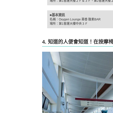
場所：第1客運大樓２Ｆ＆３Ｆ、第2客運大樓
■基本資訊
名稱：Oxygen Lounge 壽香 酸素BAR
場所：第1客運大樓中央３Ｆ
4. 知道的人便會知道！在按摩