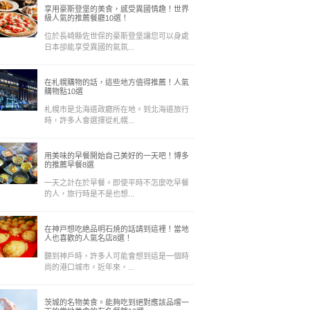
享用豪斯登堡的美食，感受異國情趣！世界
級人氣的推薦餐廳10選！
位於長崎縣佐世保的豪斯登堡讓您可以身處
日本卻能享受異國的氣氛...
在札幌購物的話，這些地方值得推薦！人氣
購物點10選
札幌市是北海道政廳所在地。到北海道旅行
時，許多人會選擇從札幌...
用美味的早餐開始自己美好的一天吧！博多
的推薦早餐8選
一天之計在於早餐。即使平時不怎麼吃早餐
的人，旅行時是不是也想...
在神戸想吃絶品明石焼的話請到這裡！當地
人也喜歡的人氣名店8選！
聽到神戶時，許多人可能會想到這是一個時
尚的港口城市。近年來，...
茨城的名物美食。能夠吃到絕對應該品嚐一