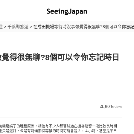
遊
>
千葉縣旅遊
>
在成田機場等待時沒事做覺得很無聊?8個可以令你忘
覺得很無聊?8個可以令你忘記時日
4,975
view
航機延誤了的種種原因，相信有不少人都嘗試過在機場逗留一段比較長時間
也只是還好，但是有時候那個等候的時間可能會是３，４小時，甚至是半日