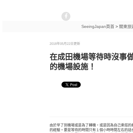
SeeingJapan頁首
>
關東旅
2018年05月22日更新
在成田機場等待時沒事做
的機場設施！
由於早了到機場或是為了轉機，或是因為自己乘搭的
的經驗。要是等待的時間只有１個小時時間左右的話