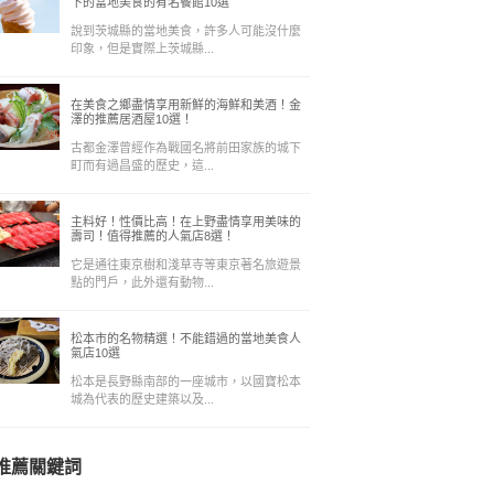
下的當地美食的有名餐館10選
說到茨城縣的當地美食，許多人可能沒什麼
印象，但是實際上茨城縣...
在美食之鄉盡情享用新鮮的海鮮和美酒！金
澤的推薦居酒屋10選！
古都金澤曾經作為戰國名將前田家族的城下
町而有過昌盛的歷史，這...
主料好！性價比高！在上野盡情享用美味的
壽司！值得推薦的人氣店8選！
它是通往東京樹和淺草寺等東京著名旅遊景
點的門戶，此外還有動物...
松本市的名物精選！不能錯過的當地美食人
氣店10選
松本是長野縣南部的一座城市，以國寶松本
城為代表的歷史建築以及...
推薦關鍵詞