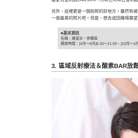
另外，這裡更是一個拍照的好地方。雖然有被
一張最美的照片吧。但是，想去成田機場展望
■基本資訊
名稱：展望台・參觀區
開放時間：[4月～9月]6:30～21:00、[10月～3月]
3. 區域反射療法＆酸素BAR放