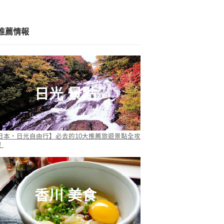
推薦情報
日光 景點
日本・日光自由行】必去的10大推薦旅遊景點全攻
！
香川 美食