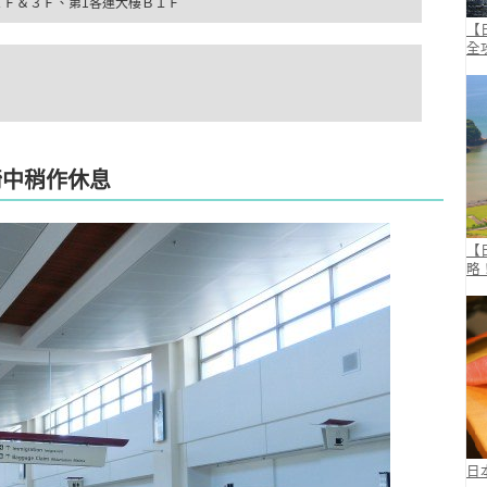
２Ｆ＆３Ｆ、第1客運大樓Ｂ１Ｆ
【
全
椅中稍作休息
【
略
日