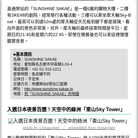
直通榮站的「SUNSHINE SAKAE」是一幢6層的購物大樓。二樓
有SKE48的劇院，經常舉行各種活動。三樓可以乘坐摩天輪Sky-B
oat。最高可以到達52m處的摩天輪從天花板到腳下都是玻璃，看
向外面的景色非常美。另外，摩天輪的最終搭乘時間是平日、星
期日的21:45和星期六的22:45，即使在晚餐後也可以來這裡慢慢
觀賞夜景。
■基本資訊
名稱：SUNSHINE SAKAE
地址：愛知縣名古屋市中區錦3-24-4
電話號碼：+81-52-310-2211
營業時間：各店鋪不同
公休日：不定休
交通方式：地鐵榮站8號出口直通
網址：
http://www.sunshine-sakae.jp
地圖：
到「SUNSHINE SAKAE」的地圖
入選日本夜景百選！天空中的綠洲「東山Sky Tower」
photo by chisacopen / embedded from Instagram
東山動植物園附設的「東山Sky Tower」地上100米處的展望室可