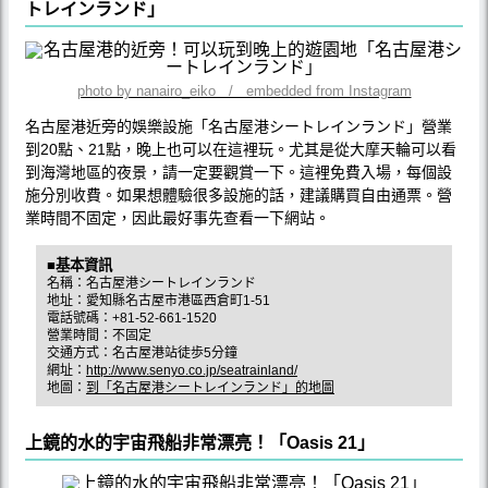
トレインランド」
photo by nanairo_eiko / embedded from Instagram
名古屋港近旁的娛樂設施「名古屋港シートレインランド」營業
到20點、21點，晚上也可以在這裡玩。尤其是從大摩天輪可以看
到海灣地區的夜景，請一定要觀賞一下。這裡免費入場，每個設
施分別收費。如果想體驗很多設施的話，建議購買自由通票。營
業時間不固定，因此最好事先查看一下網站。
■基本資訊
名稱：名古屋港シートレインランド
地址：愛知縣名古屋市港區西倉町1-51
電話號碼：+81-52-661-1520
營業時間：不固定
交通方式：名古屋港站徒歩5分鐘
網址：
http://www.senyo.co.jp/seatrainland/
地圖：
到「名古屋港シートレインランド」的地圖
上鏡的水的宇宙飛船非常漂亮！「Oasis 21」