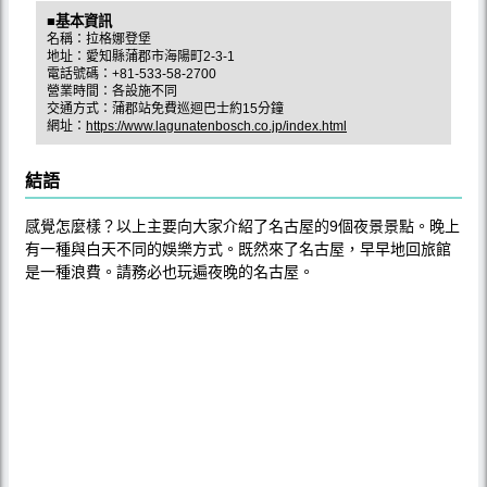
■基本資訊
名稱：拉格娜登堡
地址：愛知縣蒲郡市海陽町2-3-1
電話號碼：+81-533-58-2700
營業時間：各設施不同
交通方式：蒲郡站免費巡迴巴士約15分鐘
網址：
https://www.lagunatenbosch.co.jp/index.html
結語
感覺怎麼樣？以上主要向大家介紹了名古屋的9個夜景景點。晚上
有一種與白天不同的娛樂方式。既然來了名古屋，早早地回旅館
是一種浪費。請務必也玩遍夜晚的名古屋。