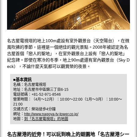
名古屋電視塔的地上100m處設有室外觀景台（天空陽台），在微
風吹拂的季節，這裡是一個絕佳的觀光景點。2008年被認定為名
古屋首個「戀人的聖地」，在室外觀景台上設有「戀人的聖地」
紀念碑。即使在寒冷的冬季，地上90m處還有室內觀景台（Sky D
eck），不論什麼天氣都可以觀賞榮的夜景。
■基本資訊
名稱：名古屋電視塔
地址：名古屋市中區錦三丁目6-15
電話號碼：+81-52-971-8546
營業時間：（4月〜12月）：10:00〜22:00（1月〜3月）：10:00〜
21:00
交通方式：榮站徒歩4分鐘
網址：
http://www.nagoya-tv-tower.co.jp/
地圖：
到「名古屋電視塔」的地圖
名古屋港的近旁！可以玩到晚上的遊園地「名古屋港シー