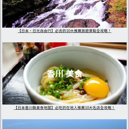
【日本・日光自由行】必去的10大推薦旅遊景點全攻略！
香川 美食
【日本香川縣美食地圖】必吃的在地人推薦10大名店全攻略！