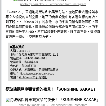
photo by binzoko / embedded from Instagram
「Oasis 21」直通地鐵榮站和名鐵榮町站。從地面看去是綠與水
等令人愉悅的自然空間，地下的商業設施中有各種各樣的商店。
到了晚上，「Oasis 21」的象徵－水的宇宙飛船會開啟照明。照
明會隨季節而變化，因此無論何時去都會有不同的享受。水的宇
宙飛船開放至21:00，您可以繞著外周觀賞。除了電車外，這裡還
直通巴士總站，交通非常方便。
■基本資訊
名稱：Oasis 21
地址：愛知縣名古屋市東區東櫻1-11-1
電話號碼：+81-52-962-1011
營業時間：各店鋪不同
公休日：各店鋪不同
交通方式：地鐵榮站、名鐵榮町站直通
網址：
https://www.sakaepark.co.jp
地圖：
到「Oasis 21」的地圖
從玻璃觀覽車觀賞榮的夜景！「SUNSHINE SAKAE」
photo by kaaszuuu / embedded from Instagram