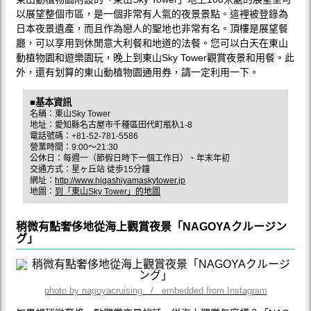
以展望整個市區，是一個非常有人氣的夜景景點。這裡被登錄為
日本夜景遺產，而且作為戀人的聖地也非常有名。頂樓是展望餐
廳，可以享用到休閒意大利餐和地道的法餐。您可以白天在東山
動植物園和遊樂園玩，晚上到東山Sky Tower觀賞夜景和用餐。此
外，還有划算的東山動植物園通用券，請一定利用一下。
■基本資訊
名稱：東山Sky Tower
地址：愛知縣名古屋市千種區田代町瓶杁1-8
電話號碼：+81-52-781-5586
營業時間：9:00〜21:30
公休日：每週一（節假日時下一個工作日）、年末年初
交通方式：星ヶ丘站 徒歩15分鐘
網址：
http://www.higashiyamaskytower.jp
地圖：
到「東山Sky Tower」的地圖
稍微有點奢侈地從海上觀賞夜景「NAGOYAクルージン
グ」
photo by nagoyacruising / embedded from Instagram