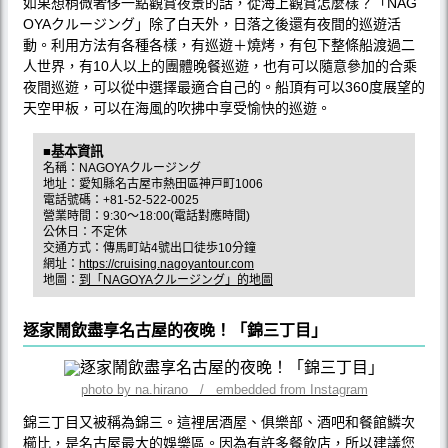
如果想稍微奢侈一點觀賞夜景的話，從海上觀賞怎麼樣？「NAG
OYAクルージング」除了白天外，日落之後還有夜間的巡遊活
動。利用方法有各種各樣，有巡遊＋燒烤，有包下整條船渡過二
人世界，有10人以上的團體晚餐巡遊，也有可以隨意參加的合乘
夜間巡遊，可以從中選擇最適合自己的。船頂有可以360度展望的
天空甲板，可以在海風的吹拂中享受愉快的巡遊。
■基本資訊
名稱：NAGOYAクルージング
地址：愛知縣名古屋市熱田區神戸町1006
電話號碼：+81-52-522-0025
營業時間：9:30〜18:00(電話對應時間)
公休日：不定休
交通方式：傳馬町站4號出口徒歩10分鐘
網址：
https://cruising.nagoyantour.com
地圖：
到「NAGOYAクルージング」的地圖
逐家鬧飲盡享名古屋的夜晚！「錦三丁目」
photo by na.hirano / embedded from Instagram
錦三丁目又被稱為錦三。這裡居酒屋、俱樂部、酒吧和餐館鱗次
櫛比，是名古屋最大的娛樂區。因為有許多餐飲店，所以建議您