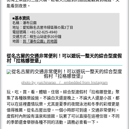
能看到夜景。
■基本資訊
名稱：瀑布公園
地址：愛知縣名古屋市緑區篠の風3丁目
電話號碼：+81-52-625-4940
交通方式：相生山站徒歩20分鐘
地圖：
到「瀑布公園」的地圖
從名古屋的交通非常便利！可以遊玩一整天的綜合型度假
村「拉格娜登堡」
photo by yuichinarao / embedded from Instagram
玩，吃，買，看，體驗，住宿。綜合型渡假村「拉格娜登堡」聚
集了各種娛樂設施，不論白天還是晚上，不論大人還是小孩，都
可以在這裡盡情玩樂。尤其是夏季的夜間泳池和冬季的彩燈更是
值得推薦。從名古屋出發，一個小時即可到達，交通非常便利。
度假村內附設有溫泉和旅館，玩累了可以直接在這裡住宿。不同
的季節還會舉辦各種不同的活動，請務必查看一下。