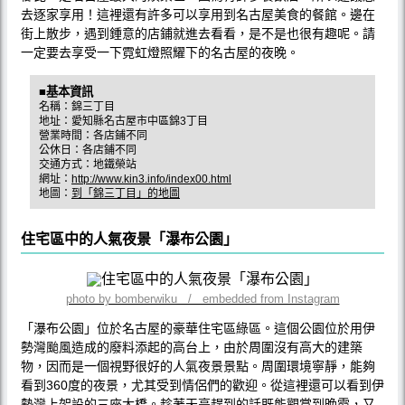
去逐家享用！這裡還有許多可以享用到名古屋美食的餐館。邊在
街上散步，遇到鍾意的店鋪就進去看看，是不是也很有趣呢。請
一定要去享受一下霓虹燈照耀下的名古屋的夜晚。
■基本資訊
名稱：錦三丁目
地址：愛知縣名古屋市中區錦3丁目
營業時間：各店鋪不同
公休日：各店鋪不同
交通方式：地鐵榮站
網址：
http://www.kin3.info/index00.html
地圖：
到「錦三丁目」的地圖
住宅區中的人氣夜景「瀑布公園」
photo by bomberwiku / embedded from Instagram
「瀑布公園」位於名古屋的豪華住宅區綠區。這個公園位於用伊
勢灣颱風造成的廢料添起的高台上，由於周圍沒有高大的建築
物，因而是一個視野很好的人氣夜景景點。周圍環境寧靜，能夠
看到360度的夜景，尤其受到情侶們的歡迎。從這裡還可以看到伊
勢灣上架設的三座大橋。趁著天亮趕到的話既能觀賞到晚霞，又