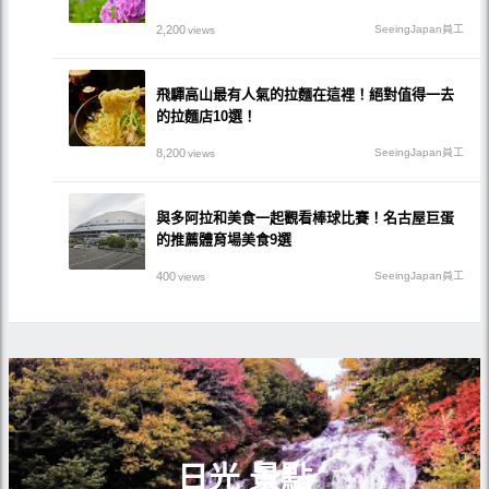
2,200
SeeingJapan員工
views
飛驒高山最有人氣的拉麵在這裡！絕對值得一去
的拉麵店10選！
8,200
SeeingJapan員工
views
與多阿拉和美食一起觀看棒球比賽！名古屋巨蛋
的推薦體育場美食9選
400
SeeingJapan員工
views
日光 景點