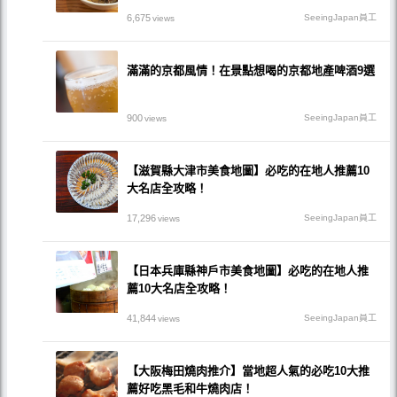
6,675
SeeingJapan員工
views
滿滿的京都風情！在景點想喝的京都地產啤酒9選
900
SeeingJapan員工
views
【滋賀縣大津市美食地圖】必吃的在地人推薦10
大名店全攻略！
17,296
SeeingJapan員工
views
【日本兵庫縣神戶市美食地圖】必吃的在地人推
薦10大名店全攻略！
41,844
SeeingJapan員工
views
【大阪梅田燒肉推介】當地超人氣的必吃10大推
薦好吃黑毛和牛燒肉店！