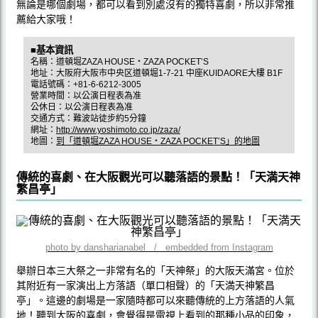
無論是哪個劇場，都可以看到別處沒有的獨特喜劇，所以非常推
薦給大家哦！
■基本資訊
名稱：道頓堀ZAZA HOUSE・ZAZA POCKET’S
地址：大阪府大阪市中央区道頓堀1-7-21 中座KUIDAORE大樓 B1F
電話號碼：+81-6-6212-3005
營業時間：以公演日程表為准
公休日：以公演日程表為准
交通方式：難波站徒步約5分鐘
網址：
http://www.yoshimoto.co.jp/zaza/
地圖：
到「道頓堀ZAZA HOUSE・ZAZA POCKET’S」的地圖
傳統的喜劇、在大阪觀光可以聽落語的景點！「天満天神
繁昌亭」
photo by dansharianabel / embedded from Instagram
舉辦日本三大祭之一非常有名的「天神祭」的大阪天滿宮。位於
其附近有一家演出上方落語（單口相聲）的「天満天神繁昌
亭」。這邊的劇場是一家隨時都可以來聽傳統的上方落語的人氣
地！聽到大阪的喜劇，會覺得是電視上看到的那種小品的印象，