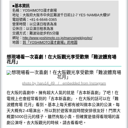
■基本資訊
名稱：YOSHIMOTO漫才劇場
地址：大阪府大阪市中央区難波千日前12-7 YES･NAMBA大樓5F
電話號碼：+81-6-6646-0365
營業時間：以公演日程表為准
公休日：以公演日程表為准
交通方式：難波站徒步約5分鐘
網址：
http://www.yoshimoto.co.jp/manzaigekijyo/pc/
地圖：
到「YOSHIMOTO漫才劇場」的地圖
想現場看一次喜劇！在大阪觀光享受歡樂「難波體育場
花月」
photo by haru14_49 / embedded from Instagram
在大阪的喜劇中，擁有超大人氣的就是「吉本新喜劇」了吧！在
電視上也會經常看到的「吉本新喜劇」，在大阪的話可以在「難
波體育場 花月」看到。基本上每天都有被叫做本公演的公演，每
天大概有2-4場演出，所以對於遊客來說時間安排很友好！門票大
概要5000日元的樣子，雖然有點小貴，但確實是值得看現場的喜
劇公演呀。去大阪觀光的時候，請去看看吧。