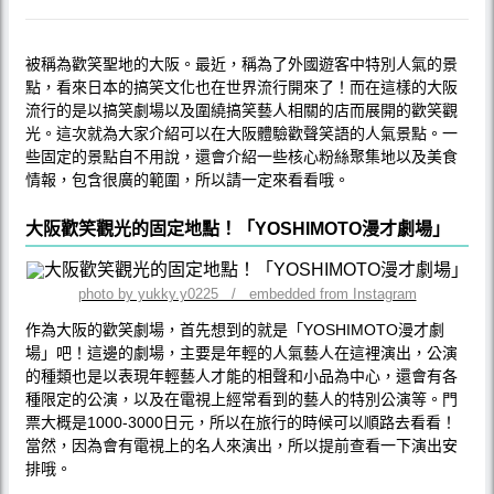
被稱為歡笑聖地的大阪。最近，稱為了外國遊客中特別人氣的景
點，看來日本的搞笑文化也在世界流行開來了！而在這樣的大阪
流行的是以搞笑劇場以及圍繞搞笑藝人相關的店而展開的歡笑觀
光。這次就為大家介紹可以在大阪體驗歡聲笑語的人氣景點。一
些固定的景點自不用說，還會介紹一些核心粉絲聚集地以及美食
情報，包含很廣的範圍，所以請一定來看看哦。
大阪歡笑觀光的固定地點！「YOSHIMOTO漫才劇場」
photo by yukky.y0225 / embedded from Instagram
作為大阪的歡笑劇場，首先想到的就是「YOSHIMOTO漫才劇
場」吧！這邊的劇場，主要是年輕的人氣藝人在這裡演出，公演
的種類也是以表現年輕藝人才能的相聲和小品為中心，還會有各
種限定的公演，以及在電視上經常看到的藝人的特別公演等。門
票大概是1000-3000日元，所以在旅行的時候可以順路去看看！
當然，因為會有電視上的名人來演出，所以提前查看一下演出安
排哦。