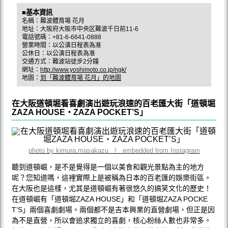
■基本資訊
名稱：難波體育場 花月
地址：大阪府大阪市中央区難波千日前11-6
電話號碼：+81-6-6641-0888
營業時間：以公演日程表為准
公休日：以公演日程表為准
交通方式：難波站徒步2分鐘
網址：
http://www.yoshimoto.co.jp/ngk/
地圖：
到「難波體育場 花月」的地圖
在大阪道頓堀看喜劇演出遊玩浪速的百老匯大街「道頓堀
ZAZA HOUSE・ZAZA POCKET’S」
photo by kimura.masakazu / embedded from Instagram
聽到道頓崛，是不是覺得是一個以美食和觀光景點為主的地方
呢？您知道嗎，這裡實際上是被稱為日本的百老匯的娛樂街區。
在大阪也是這樣，尤其是道頓崛有著很悠久的搞笑文化的歷史！
在道頓崛有「道頓堀ZAZA HOUSE」和「道頓堀ZAZA POCKE
T’S」兩個喜劇劇場。兩個都不是吉本興業的直營劇場，但正是因
為不是直營，所以會追求獨立的喜劇，核心粉絲人數也非常多。