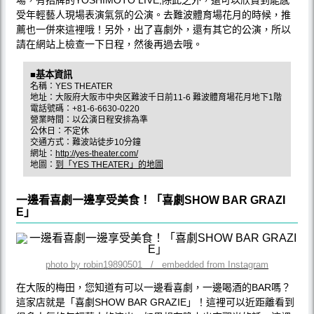
受年輕藝人現場表演氣氛的公演。去難波體育場花月的時候，推
薦也一併來這裡哦！另外，出了喜劇外，還有其它的公演，所以
請在網站上檢查一下日程，然後再過去哦。
■基本資訊
名稱：YES THEATER
地址：大阪府大阪市中央区難波千日前11-6 難波體育場花月地下1階
電話號碼：+81-6-6630-0220
營業時間：以公演日程安排為準
公休日：不定休
交通方式：難波站徒步10分鐘
網址：
http://yes-theater.com/
地圖：
到「YES THEATER」的地圖
一邊看喜劇一邊享受美食！「喜劇SHOW BAR GRAZI
E」
photo by robin19890501 / embedded from Instagram
在大阪的梅田，您知道有可以一邊看喜劇，一邊喝酒的BAR嗎？
這家店就是「喜劇SHOW BAR GRAZIE」！這裡可以近距離看到