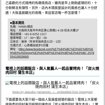
己喜歡的方式燒烤的有趣燒鳥店。雞肉是早上剛剛處理好的，十
分新鮮且有彈性。另外，店內木頭房屋設計的風格也讓人十分舒
適！大阪喜劇觀光的夜晚，來這家店喝一杯怎麼樣？
■基本資訊
名稱：HAMA 總店
地址：大阪府大阪市中央区東心斎橋1-4-28 松永大樓1F
電話號碼：+81-6-6252-1317
營業時間：17：00～翌2：00
公休日：無休（年末年始休息31日・1日）
交通方式：心斎橋站徒步5分鐘
網址：
https://www.facebook.com/%E7%84%BC%E3%81%8D%E
9%B3%A5Dining%E3%83%8F%E3%83%9E%E3%83%BC-2578
55410920660/
電視上的話題飯店，與人氣藝人一起品嘗烤肉！「炭火焼
肉田村 蒲生本店」
photo by daisuke.yamamoto / embedded from Instagram
下面還要為大家介紹一個由人氣諧星經營的飯店！電視上大家都
很熟悉的田村憲司經營的烤肉店「炭火焼肉田村 蒲生本店」！實