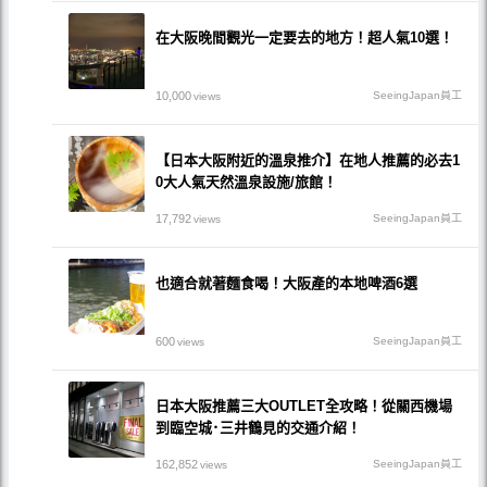
在大阪晚間觀光一定要去的地方！超人氣10選！
10,000
SeeingJapan員工
views
【日本大阪附近的溫泉推介】在地人推薦的必去1
0大人氣天然溫泉設施/旅館！
17,792
SeeingJapan員工
views
也適合就著麵食喝！大阪產的本地啤酒6選
600
SeeingJapan員工
views
日本大阪推薦三大OUTLET全攻略！從關西機場
到臨空城･三井鶴見的交通介紹！
162,852
SeeingJapan員工
views