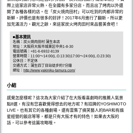
際上這家店非常火熱，在全國有多家分店，而且出了烤肉以外還
開了各種各樣的店。在「炭火焼肉田村」可以吃到的肉都非常的
新鮮，評價也是有很多的好評！2017年6月進行了翻新，所以更
加充滿活力。觀光之餘，來這家炭火烤肉田村來品嘗美食吧！
■基本資訊
名稱：炭火焼肉田村 蒲生本店
地址：大阪府大阪市城東区中央1-8-30
電話號碼：+81-6-6932-8139
營業時間：11:00〜14:00(L.O.13:30)17:00～24:00(L.O.23:30)
公休日：不定休
交通方式：蒲生四丁目站徒步約7分鐘
網址：
http://www.yakiniku-tamura.com/
小結
感覺怎麼樣呢？這次為大家介紹了在大阪看喜劇時的推薦人氣景
點8選，有沒有您喜歡覺得想去的地方呢？有招牌的YOSHIMOTO
LIVE，也有其它的各種劇場。還有雲集了搞笑藝人的BAR和有諧
星經營的飯店等等，都是只有大阪才有的特色！如果去大阪的
話，可以參考這篇攻略哦。