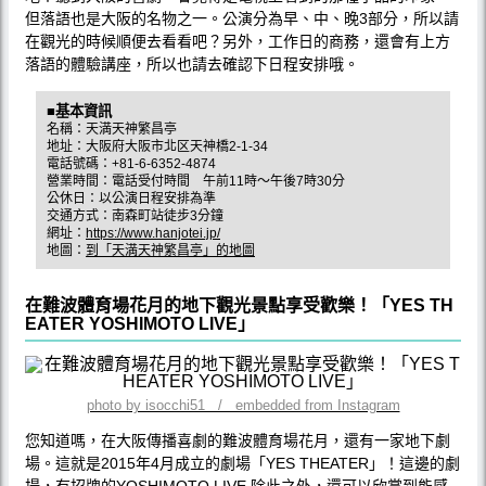
但落語也是大阪的名物之一。公演分為早、中、晚3部分，所以請
在觀光的時候順便去看看吧？另外，工作日的商務，還會有上方
落語的體驗講座，所以也請去確認下日程安排哦。
■基本資訊
名稱：天満天神繁昌亭
地址：大阪府大阪市北区天神橋2-1-34
電話號碼：+81-6-6352-4874
營業時間：電話受付時間 午前11時～午後7時30分
公休日：以公演日程安排為準
交通方式：南森町站徒步3分鐘
網址：
https://www.hanjotei.jp/
地圖：
到「天満天神繁昌亭」的地圖
在難波體育場花月的地下觀光景點享受歡樂！「YES TH
EATER YOSHIMOTO LIVE」
photo by isocchi51 / embedded from Instagram
您知道嗎，在大阪傳播喜劇的難波體育場花月，還有一家地下劇
場。這就是2015年4月成立的劇場「YES THEATER」！這邊的劇
場，有招牌的YOSHIMOTO LIVE,除此之外，還可以欣賞到能感