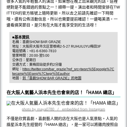
很多人氣的年輕藝人的演出，如果想在晚上出來觀光的話，這裡
絕對是不能錯過的景點之一！順帶一提，演出者和時間安排在TW
ITTER的官方賬號上隨時更新，所以去之前請先確認一下時間
哦。還有公佈活動信息，所以也需要提前確認！一邊喝美酒，一
邊看搞笑節目，是只有在大阪才能享受到的生活呀！
■基本資訊
名稱：喜劇SHOW BAR GRAZIE
地址：大阪府大阪市北区曽根崎2-5-27 RUHUUJYU梅田3F
電話號碼：+81-6-6360-7810
營業時間：20:00-翌5:00
公休日：星期日
交通方式：東梅田站徒步約2分鐘
網址：
https://twitter.com/bar_grazie?ref_src=twsrc%5Egoogle%7C
twcamp%5Eserp%7Ctwgr%5Eauthor
地圖：
到「喜劇SHOW BAR GRAZIE」的地圖
在大阪人氣藝人浜本先生也會來的店！「HAMA 總店」
photo by maya0780 / embedded from Instagram
不僅是欣賞喜劇，喜劇藝人開的店在大阪也是人氣景點。人氣的
諧星浜本先生經營的「HAMA 總店」，是一家可以將雞肉按照自