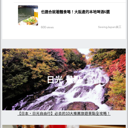
也適合就著麵食喝！大阪產的本地啤酒6選
600
SeeingJapan員工
views
日光 景點
【日本・日光自由行】必去的10大推薦旅遊景點全攻略！