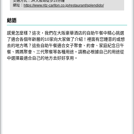
交通方式：JR大阪站徒歩15分鐘
網址：
https://www.ritz-carlton.co.jp/restaurant/splendido/
結語
感覺怎麼樣？這次，我們在大阪豪華酒店的自助午餐中精心挑選
了適合各個年齡層的10家向大家做了介紹！裡面有您鍾意的或想
去的地方嗎？這些自助午餐適合女子聚會、約會、家庭紀念日午
餐、媽媽聚會、三代聚餐等各種用途。請務必根據自己的用途從
中選擇最適合自己的地方去好好享用。