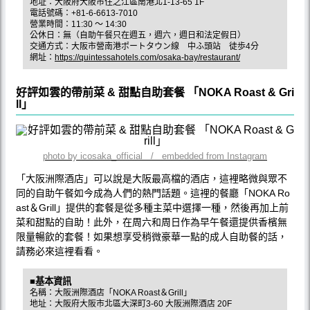
地址：大阪府大阪市住之江區南港北1-13-65 1F
電話號碼：+81-6-6613-7010
營業時間：11:30 ～ 14:30
公休日：無（自助午餐只在週五，週六，週日和法定假日）
交通方式：大阪市營南港ポートタウン線 中ふ頭站 徒歩4分
網址：
https://quintessahotels.com/osaka-bay/restaurant/
好評如雲的帶前菜 & 甜點自助套餐 「NOKA Roast & Gri
ll」
photo by icosaka_official / embedded from Instagram
「大阪洲際酒店」可以說是大阪最高檔的酒店，這裡略微與眾不
同的自助午餐如今成為人們的熱門話題。這裡的餐廳「NOKA Ro
ast＆Grill」提供的套餐是從多種主菜中選擇一種，然後再加上前
菜和甜點的自助！此外，在周六和周日作為早午餐還提供香檳無
限量暢飲的套餐！如果想享受稍微豪華一點的成人自助餐的話，
請務必來這裡看看。
■基本資訊
名稱：大阪洲際酒店「NOKA Roast＆Grill」
地址：大阪府大阪市北區大深町3-60 大阪洲際酒店 20F