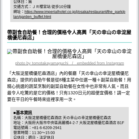
公休日：無
交通方式：ＪＲ櫻宮站 徒歩10分鐘
網址：
https://www.imperialhotel.co.jp/j/osaka/restaurant/the_park/p
lan/garden_buffet.html
帶副食自助餐！合理的價格令人高興「天の幸山の幸淀屋
橋優尼森店」
photo by tomotakayamaguchi / embedded from Instagram
「大阪淀屋橋優尼森酒店」內的餐廳「天の幸山の幸淀屋橋優尼
森店」提供的自助午餐是從8種主菜中任選一種＋副菜自助餐！用
精心挑選的蔬菜烹製的副菜自助餐在女性中也非常有人氣。而且
最令人吃驚的是它的價格！只有1320日元的超便宜價格！請一定
要在平日的午餐時來這裡享用一次。
■基本資訊
名稱：大阪淀屋橋優尼森酒店 天の幸山の幸淀屋橋優尼森店
地址：大阪府大阪市中央區高麗橋4-2-7 大阪淀屋橋優尼森酒店 B1F
電話號碼：+81-6-6209-2941
營業時間：11:30～15:00
公休日：週日、法定休日