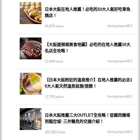
日本大阪在地人推薦！必吃的10大人氣好吃章魚
燒店！
16,975
SeeingJapan員工
views
【大阪道頓堀美食地圖】必吃的在地人推薦10大
名店全攻略！
11,448
SeeingJapan員工
views
【日本大阪附近的溫泉推介】在地人推薦的必去1
0大人氣天然溫泉設施/旅館！
17,792
SeeingJapan員工
views
日本大阪推薦三大OUTLET全攻略！從關西機場
到臨空城･三井鶴見的交通介紹！
162,852
SeeingJapan員工
views