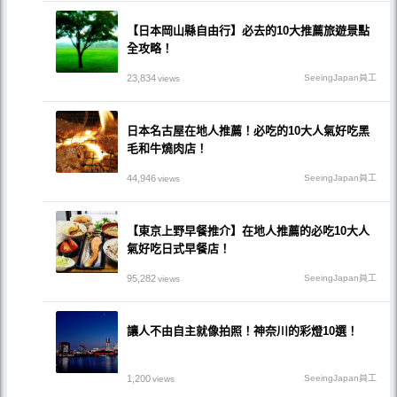
【日本岡山縣自由行】必去的10大推薦旅遊景點
全攻略！
23,834
SeeingJapan員工
views
日本名古屋在地人推薦！必吃的10大人氣好吃黑
毛和牛燒肉店！
44,946
SeeingJapan員工
views
【東京上野早餐推介】在地人推薦的必吃10大人
氣好吃日式早餐店！
95,282
SeeingJapan員工
views
讓人不由自主就像拍照！神奈川的彩燈10選！
1,200
SeeingJapan員工
views