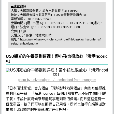
■基本資訊
名稱：大阪新阪急酒店 美食自助餐廳「OLYMPIA」
地址：大阪府大阪市北區芝田1-1-35 大阪新阪急酒店 B1F
電話號碼：+81-6-6372-5240
營業時間：[週一～週五]11：30～13：10，13：30～15：10[週六・
週日・法定休日]11：30～13：0013：30～15：00
公休日：無
交通方式：阪急・地鐵 梅田站
網址：
https://www.hankyu-hotel.com/hotel/hh/osakashh/contents/r
estaurants/olympia/
USJ観光的午餐要到這裡！帶小孩也很放心「海港ricoric
o」
photo by universalport / embedded from Instagram
「日本環球影城」官方酒店「環球影城港灣酒店」內也有值得推
薦的自助午餐！「海港ricorico」每個月都會推出不同主題的自助
午餐，不論什麼時候來都能夠享用到新的佳餚♪ 而且這裡還有一
個兒童區，孩子們可以在那裡自己用餐，所以也值得向媽媽派對
推薦！USJ觀光的午餐就決定在這裡吧。