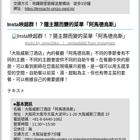
交通方式：地鐵御堂筋線淀屋橋站 徒歩3分鐘
網址：
https://tensachi-unizo.owst.jp/
Insta映超群！？隨主題而變的菜單「阿馬德烏斯」
photo by umechiku / embedded from Instagram
「大阪威斯汀酒店」內的餐廳「阿馬德烏斯」不同的季節會有不
同的主題，不同的主題會提供不同的自助午餐。在餐廳中央的廚
房，可以看到廚師在您面前現場展示廚藝，是一個可以用五感享
受的空間。自助餐以前菜、湯、甜點為主，但也有帶主菜的套
餐，可以根據自己的需要選擇！
テキスト
■基本資訊
名稱：大阪威斯汀酒店「阿馬德烏斯」
地址：大阪府大阪市北區大淀中1-1-20 大阪威斯汀酒店 1F
電話號碼：+81-6-6440-1062
營業時間：11:30～15:00
公休日：無
交通方式：大阪站徒歩7分鐘
網址：
https://www.westin-osaka.co.jp/restaurant/amadeus/lunch.ht