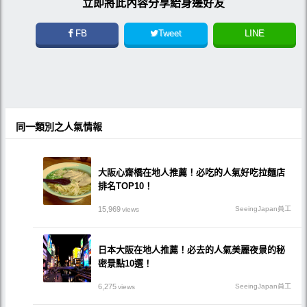
立即將此內容分享給身邊好友
FB
Tweet
LINE
同一類別之人氣情報
大阪心齋橋在地人推薦！必吃的人氣好吃拉麵店
排名TOP10！
15,969
SeeingJapan員工
views
日本大阪在地人推薦！必去的人氣美麗夜景的秘
密景點10選！
6,275
SeeingJapan員工
views