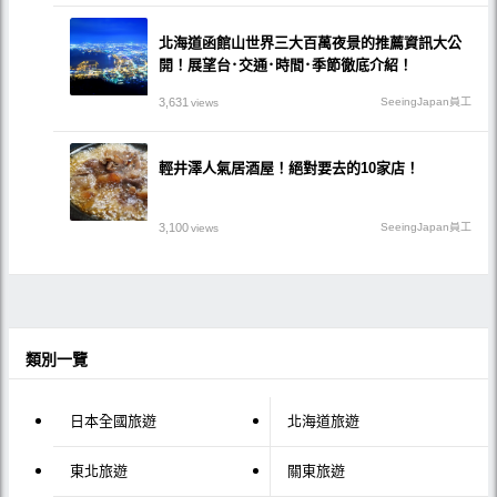
北海道函館山世界三大百萬夜景的推薦資訊大公
開！展望台･交通･時間･季節徹底介紹！
3,631
SeeingJapan員工
views
輕井澤人氣居酒屋！絕對要去的10家店！
3,100
SeeingJapan員工
views
類別一覽
日本全國旅遊
北海道旅遊
東北旅遊
關東旅遊