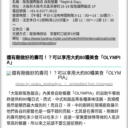
名稱：阪急國際飯店 自助餐廳「Night & Day」
地址：大阪府大阪市北區茶屋町19-19 阪急國際飯店 1F
電話號碼：+81-6-6377-3618
營業時間：【午餐】平日≪沒有時間制限≫11：00～14：30週六、
週日、法定休日≪2部制/各120分鐘≫ 1部 11：00～ / 2部 13：30
～
公休日：無
交通方式：阪急梅田站 茶屋町口徒歩3分鐘
網址：
https://www.hankyu-hotel.com/hotel/hh/hhinternational/conte
nts/restaurants/nightandday/
還有剛做好的壽司！？可以享用大約80種美食「OLYMPI
A」
photo by osaka_newhankyu / embedded from Instagram
「大阪新阪急飯店」內美食自助餐廳「OLYMPIA」的自助午餐始
終提供約80種日式、西式、中式和甜品等各種美味佳餚，其規模
竟然是關西最大級別的！而且日、洋、中的廚師在現場廚房展示
他們各自的廚藝也是一個不錯的亮點。尤其是在壽司區，剛做好
的壽司想吃多少就可以吃多少！ 這是一家需要排隊等候的人氣非
常高的餐廳，所以來之前請不要忘提前預約。