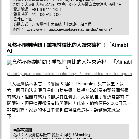
地址：大阪府大阪市北區中之島5-3-68 大阪麗嘉皇家酒店 西樓 1F
電話號碼：+81-6-6441-1056
營業時間：11：00～15：00
公休日：無
交通方式：京阪電車中之島線「中之島」站直通
網址：
https://www.rihga.co.jp/osaka/restaurant/list/remone/
竟然不限制時間！重視性價比的人請來這裡！「Aimabl
e」
photo by quintessa_hotels_osaka_bay / embedded from Instagram
「大阪灣精萃飯店」的餐廳 & 酒吧「Aimable」只在週五，週
六，週日和法定假日提供自助午餐。這裡充滿創意的菜餚固然很
有魅力，但最有魅力的卻是其性價比。大多數自助餐通常都有時
間限制，但是這裡卻沒有時間限制！此外，價格僅是2,000日元，
非常划算。家庭的休日午餐也值得推薦這裡，請務過來感受一
下。
■基本資訊
名稱：大阪灣精萃飯店 餐廳 & 酒吧「Aimable」