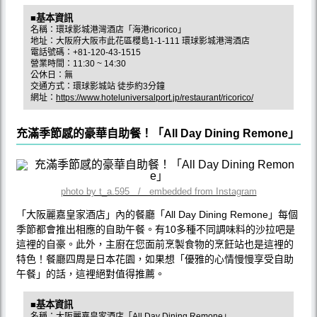
■基本資訊
名稱：環球影城港灣酒店「海港ricorico」
地址：大阪府大阪市此花區櫻島1-1-111 環球影城港灣酒店
電話號碼：+81-120-43-1515
營業時間：11:30 ~ 14:30
公休日：無
交通方式：環球影城站 徒歩約3分鐘
網址：
https://www.hoteluniversalport.jp/restaurant/ricorico/
充滿季節感的豪華自助餐！「All Day Dining Remone」
photo by t_a.595 / embedded from Instagram
「大阪麗嘉皇家酒店」內的餐廳「All Day Dining Remone」每個
季節都會推出相應的自助午餐。有10多種不同調味料的沙拉吧是
這裡的自豪。此外，主廚在您面前烹製食物的烹飪站也是這裡的
特色！餐廳四周是日本花園，如果想「優雅的心情慢慢享受自助
午餐」的話，這裡絕對值得推薦。
■基本資訊
名稱：大阪麗嘉皇家酒店「All Day Dining Remone」