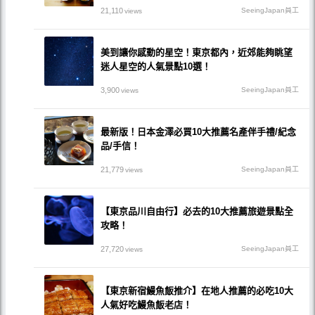
21,110
SeeingJapan員工
views
美到讓你感動的星空！東京都內，近郊能夠眺望
迷人星空的人氣景點10選！
3,900
SeeingJapan員工
views
最新版！日本金澤必買10大推薦名產伴手禮/紀念
品/手信！
21,779
SeeingJapan員工
views
【東京品川自由行】必去的10大推薦旅遊景點全
攻略！
27,720
SeeingJapan員工
views
【東京新宿鰻魚飯推介】在地人推薦的必吃10大
人氣好吃鰻魚飯老店！