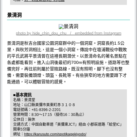
景清洞
photo by hide_chin_dou_chu / embedded from Instagram
景清洞是秋吉台國家公園洞窟群中的一個洞窟。洞窟長約1.5公
里，與秋芳洞相比，這是一個小洞窟。傳說中在壇浦戰役中戰敗
的平氏武將平景清曾在這裡長期潛伏。以景清命名的著名景點在
各處都能看到。進入山洞後最初的700m有照明設施，道路等也整
備完好，再往前則屬於冒險路線，既沒有照明，腳下也沒有整
備，需要裝備頭燈、頭盔、長靴等。有些狹窄的地方需要蹲下才
能通過，可以體驗冒險的感覺。
■基本資訊
名稱：景清堂
地址：山口縣美彌市美東町赤３１０８
電話號碼：+81-8396-2-2201
營業時間：8:30～17:15（接待16：30為止）
公休日：無休
交通方式：中国自動車道「美彌東JCT」経由 小郡萩道路「絵堂IC」
開車5分鐘
網址：
https://karusuto.com/spot/kagekiyodo/