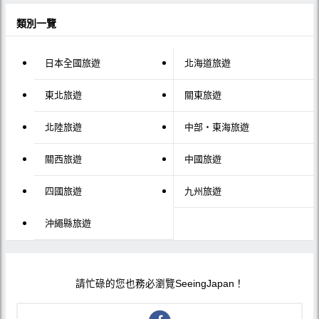
類別一覽
日本全國旅遊
北海道旅遊
東北旅遊
關東旅遊
北陸旅遊
中部・東海旅遊
關西旅遊
中國旅遊
四國旅遊
九州旅遊
沖繩縣旅遊
請忙碌的您也務必瀏覽SeeingJapan！