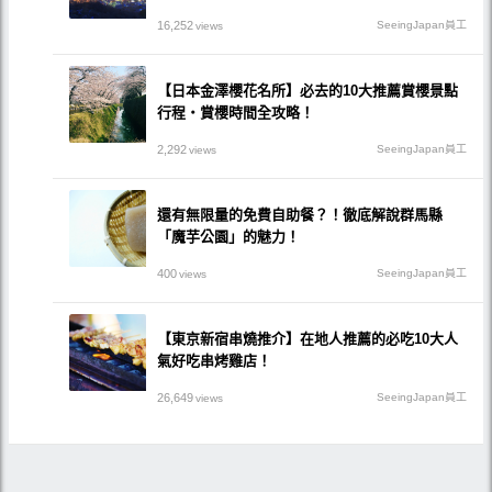
16,252
SeeingJapan員工
views
【日本金澤櫻花名所】必去的10大推薦賞櫻景點
行程・賞櫻時間全攻略！
2,292
SeeingJapan員工
views
還有無限量的免費自助餐？！徹底解說群馬縣
「魔芋公園」的魅力！
400
SeeingJapan員工
views
【東京新宿串燒推介】在地人推薦的必吃10大人
氣好吃串烤雞店！
26,649
SeeingJapan員工
views