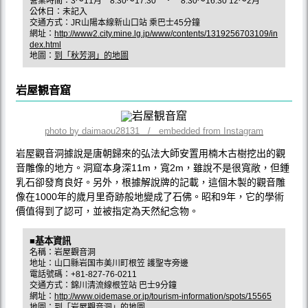
營業時間：3～11月 8:30～17:30 ・ 8:30～16:30 12～2月
公休日：未記入
交通方式：JR山陽本線新山口站 乘巴士45分鐘
網址：
http://www2.city.mine.lg.jp/www/contents/1319256703109/in
dex.html
地圖：
到「秋芳洞」的地圖
岩屋観音窟
photo by daimaou28131 / embedded from Instagram
岩屋觀音洞據說是唐朝歸來的弘法大師安置用楠木古樹挖出的觀
音雕像的地方。洞窟本身深11m，寬2m，雖說不是很寬敞，但鍾
乳石卻發育良好。另外，根據解說牌的記載，這個木製的觀音雕
像在1000年的歲月里奇跡般地變成了石佛。昭和9年，它的學術
價值得到了認可，並被指定為天然紀念物。
■基本資訊
名稱：岩屋觀音洞
地址：山口縣岩国市美川町根笠 護聖寺旁邊
電話號碼：+81-827-76-0211
交通方式：錦川清流線根笠站 巴士9分鐘
網址：
http://www.oidemase.or.jp/tourism-information/spots/15565
地圖：
到「岩屋觀音洞」的地圖