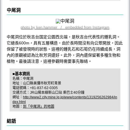
中尾洞
photo by ken.hammer / embedded from Instagram
中尾洞位於秋吉台国定公園西北端，是秋吉台代表性的鍾乳洞。
它總長600m，具有五層構造，由於長時間沒有向公眾開放，因此
保留了被發現時的狀態。這裡的鍾乳石和石筍仍在持續成長，洞
內的景觀被認為比秋芳洞還好。此外，洞內還保留著多種生物和
植物。最後請注意，這裡參觀時需要事先聯絡。
■基本資訊
名稱：中尾洞
地址：山口縣美彌市秋芳町青景
電話號碼：+81-837-62-0305
交通方式：JR山陽本線新山口站 乘巴士40分鐘
網址：
http://www2.city.mine.lg.jp/www/contents/1319256262984/in
dex.html
地圖：
到「中尾洞」的地圖
結語