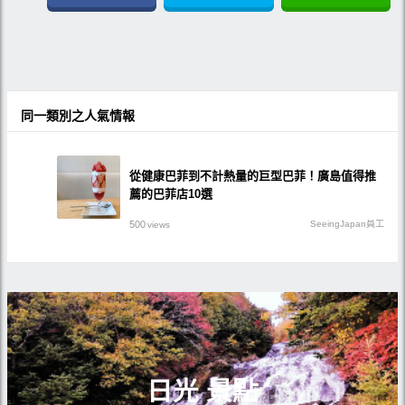
同一類別之人氣情報
從健康巴菲到不計熱量的巨型巴菲！廣島值得推
薦的巴菲店10選
500
SeeingJapan員工
views
日光 景點