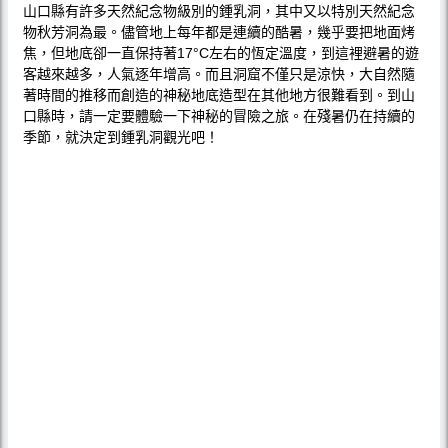
山口縣有許多天然紀念物級別的鍾乳洞，其中又以特別天然紀念
物秋芳洞為最。儘管地上每年都是連續的酷暑，幾乎要把地面烤
焦，但地底卻一直保持著17°C左右的恆定溫度，到這裡避暑的遊
客越來越多，人氣逐年增高。而且洞窟不僅只是涼快，大自然隨
著時間的推移而創造的神秘地底造型在其他地方很難看到。到山
口縣時，請一定要體驗一下神秘的冒險之旅。在殘暑仍在持續的
季節，就決定到鍾乳洞觀光吧！