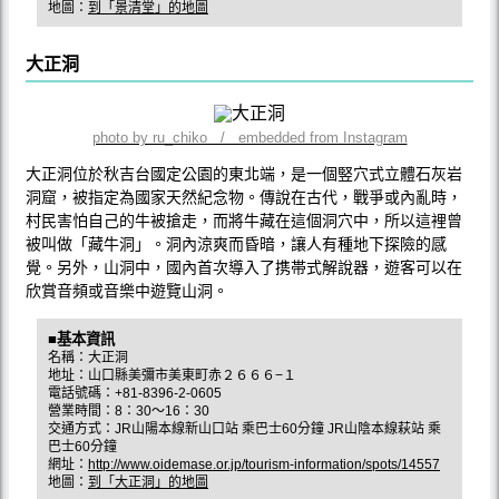
地圖：
到「景清堂」的地圖
大正洞
photo by ru_chiko / embedded from Instagram
大正洞位於秋吉台國定公園的東北端，是一個竪穴式立體石灰岩
洞窟，被指定為國家天然紀念物。傳說在古代，戰爭或內亂時，
村民害怕自己的牛被搶走，而將牛藏在這個洞穴中，所以這裡曾
被叫做「藏牛洞」。洞內涼爽而昏暗，讓人有種地下探險的感
覺。另外，山洞中，國內首次導入了携帯式解說器，遊客可以在
欣賞音頻或音樂中遊覽山洞。
■基本資訊
名稱：大正洞
地址：山口縣美彌市美東町赤２６６６−１
電話號碼：+81-8396-2-0605
營業時間：8：30～16：30
交通方式：JR山陽本線新山口站 乘巴士60分鐘 JR山陰本線萩站 乘
巴士60分鐘
網址：
http://www.oidemase.or.jp/tourism-information/spots/14557
地圖：
到「大正洞」的地圖