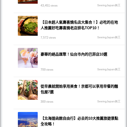
43,451
SeeingJapan員工
views
【日本超人氣壽喜燒名店大集合！】必吃的在地
人推薦好吃壽喜燒老店排名TOP10！
7,572
SeeingJapan員工
views
豪華的絕品匯聚！仙台市內的巴菲店10選
700
SeeingJapan員工
views
從早晨就開始享用美食！京都可以享用早餐的麵
包屋7選
300
SeeingJapan員工
views
【北海道函館自由行】必去的10大推薦旅遊景點
全攻略！