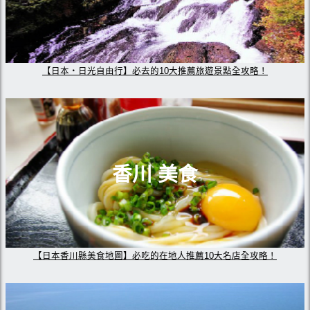
【日本・日光自由行】必去的10大推薦旅遊景點全攻略！
香川 美食
【日本香川縣美食地圖】必吃的在地人推薦10大名店全攻略！