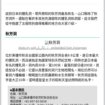
說到日本的鍾乳洞，眾所周知的秋芳洞最為有名，山口縣除了秋
芳洞外，還點在著許多其他充滿個性的鍾乳洞和洞窟。這次我們
從中挑選了五個特別值得推薦的地方向大家介紹。
秋芳洞
photo by seiji_k_70 / embedded from Instagram
位於美彌市秋吉台國家公園內的秋芳洞全長8.8公里，是日本最大
的鍾乳洞，而且被指定為國家特別天然紀念物，同時也是日本最
有名的鍾乳洞。洞內高30米，寬100米，最寬的部分達200米。其
造型自不必說，它還以其豐富的洞穴生物而聞名。現在仍然可以
看到六種蝙蝠、眼睛退化的昆蟲類和水生貝類等。秋芳洞這個名
字是大正15年，當時還是皇太子的昭和天皇訪問時起的名字。
■基本資訊
名稱：秋芳洞
地址：山口縣美彌市秋芳町秋吉秋吉台
電話號碼：+81-837-62-0018