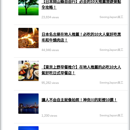
【日本岡山縣自由行】必去的10大推薦旅遊景點
全攻略！
23,834
SeeingJapan員工
views
日本名古屋在地人推薦！必吃的10大人氣好吃黑
毛和牛燒肉店！
44,946
SeeingJapan員工
views
【東京上野早餐推介】在地人推薦的必吃10大人
氣好吃日式早餐店！
95,282
SeeingJapan員工
views
讓人不由自主就像拍照！神奈川的彩燈10選！
1,200
SeeingJapan員工
views