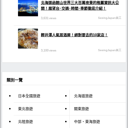
北海道函館山世界三大百萬夜景的推薦資訊大公
開！展望台･交通･時間･季節徹底介紹！
3,631
SeeingJapan員工
views
輕井澤人氣居酒屋！絕對要去的10家店！
3,100
SeeingJapan員工
views
類別一覽
日本全國旅遊
北海道旅遊
東北旅遊
關東旅遊
北陸旅遊
中部・東海旅遊